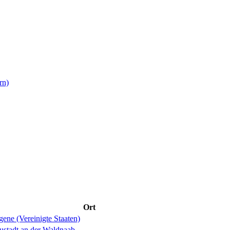
rn)
Ort
ene (Vereinigte Staaten)
ustadt an der Waldnaab