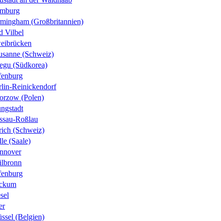
mburg
rmingham (Großbritannien)
d Vilbel
eibrücken
usanne (Schweiz)
egu (Südkorea)
fenburg
rlin-Reinickendorf
orzow (Polen)
ungstadt
ssau-Roßlau
rich (Schweiz)
le (Saale)
nnover
ilbronn
fenburg
ckum
sel
er
ssel (Belgien)