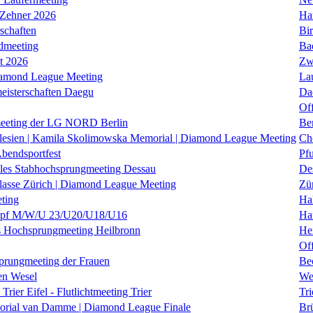
 Zehner 2026
Ha
schaften
Bi
dmeeting
Ba
it 2026
Zw
iamond League Meeting
La
eisterschaften Daegu
Da
Of
eeting der LG NORD Berlin
Be
lesien | Kamila Skolimowska Memorial | Diamond League Meeting
Ch
Abendsportfest
Pf
nales Stabhochsprungmeeting Dessau
De
klasse Zürich | Diamond League Meeting
Zü
ting
Hal
f M/W/U 23/U20/U18/U16
Ha
es Hochsprungmeeting Heilbronn
He
Of
prungmeeting der Frauen
Be
en Wesel
We
Trier Eifel - Flutlichtmeeting Trier
Tri
orial van Damme | Diamond League Finale
Brü