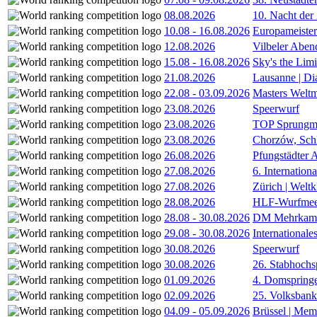
08.08.2026
10. Nacht der
10.08
-
16.08.2026
Europameister
12.08.2026
Vilbeler Aben
15.08
-
16.08.2026
Sky's the Lim
21.08.2026
Lausanne | D
22.08
-
03.09.2026
Masters Weltm
23.08.2026
Speerwurf
23.08.2026
TOP Sprungm
23.08.2026
Chorzów, Sch
26.08.2026
Pfungstädter 
27.08.2026
6. Internatio
27.08.2026
Zürich | Welt
28.08.2026
HLF-Wurfmee
28.08
-
30.08.2026
DM Mehrkamp
29.08
-
30.08.2026
International
30.08.2026
Speerwurf
30.08.2026
26. Stabhochs
01.09.2026
4. Domspring
02.09.2026
25. Volksbank 
04.09
-
05.09.2026
Brüssel | Mem