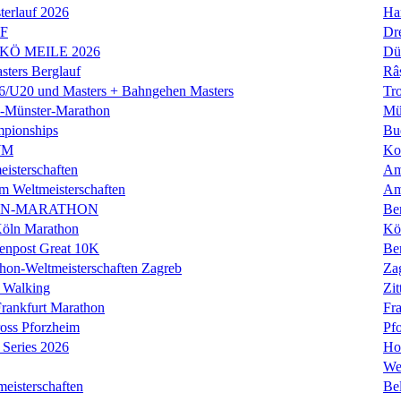
erlauf 2026
Ha
LF
Dr
 KÖ MEILE 2026
Dü
ers Berglauf
Râ
U20 und Masters + Bahngehen Masters
Tro
k-Münster-Marathon
Mü
mpionships
Bu
WM
Ko
isterschaften
Am
m Weltmeisterschaften
Am
IN-MARATHON
Ber
Köln Marathon
Kö
enpost Great 10K
Ber
hon-Weltmeisterschaften Zagreb
Za
 Walking
Zit
rankfurt Marathon
Fra
oss Pforzheim
Pf
Series 2026
Ho
We
eisterschaften
Bel