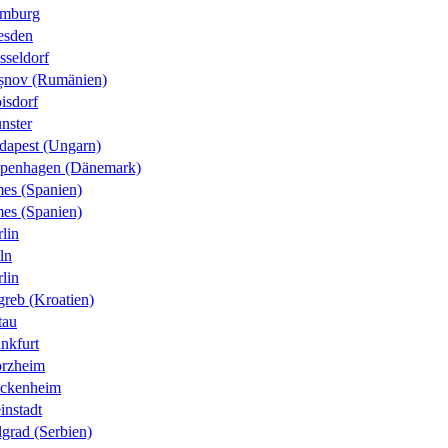
mburg
esden
sseldorf
șnov (Rumänien)
isdorf
nster
dapest (Ungarn)
penhagen (Dänemark)
es (Spanien)
es (Spanien)
lin
ln
lin
greb (Kroatien)
tau
nkfurt
orzheim
ckenheim
instadt
grad (Serbien)