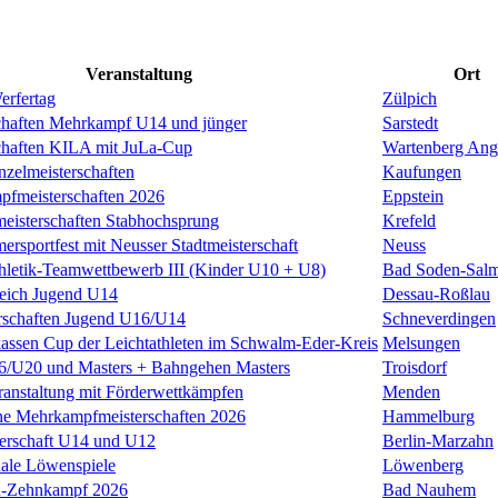
Veranstaltung
Ort
erfertag
Zülpich
chaften Mehrkampf U14 und jünger
Sarstedt
chaften KILA mit JuLa-Cup
Wartenberg Ang
nzelmeisterschaften
Kaufungen
pfmeisterschaften 2026
Eppstein
meisterschaften Stabhochsprung
Krefeld
rsportfest mit Neusser Stadtmeisterschaft
Neuss
thletik-Teamwettbewerb III (Kinder U10 + U8)
Bad Soden-Salm
leich Jugend U14
Dessau-Roßlau
rschaften Jugend U16/U14
Schneverdingen
kassen Cup der Leichtathleten im Schwalm-Eder-Kreis
Melsungen
U20 und Masters + Bahngehen Masters
Troisdorf
anstaltung mit Förderwettkämpfen
Menden
he Mehrkampfmeisterschaften 2026
Hammelburg
terschaft U14 und U12
Berlin-Marzahn
nale Löwenspiele
Löwenberg
n-Zehnkampf 2026
Bad Nauhem