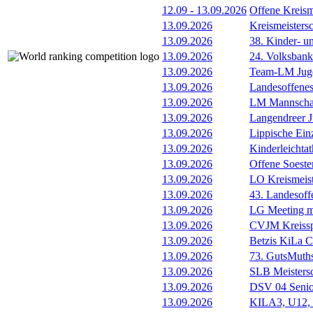
12.09
-
13.09.2026
Offene Kreism
13.09.2026
Kreismeisters
13.09.2026
38. Kinder- u
13.09.2026
24. Volksban
13.09.2026
Team-LM Juge
13.09.2026
Landesoffene
13.09.2026
LM Mannscha
13.09.2026
Langendreer J
13.09.2026
Lippische Ein
13.09.2026
Kinderleichta
13.09.2026
Offene Soester
13.09.2026
LO Kreismeis
13.09.2026
43. Landesoff
13.09.2026
LG Meeting m
13.09.2026
CVJM Kreissp
13.09.2026
Betzis KiLa 
13.09.2026
73. GutsMuths
13.09.2026
SLB Meistersc
13.09.2026
DSV 04 Senio
13.09.2026
KILA3, U12, 