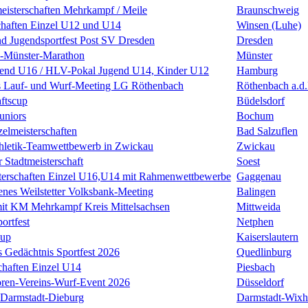
eisterschaften Mehrkampf / Meile
Braunschweig
chaften Einzel U12 und U14
Winsen (Luhe)
nd Jugendsportfest Post SV Dresden
Dresden
k-Münster-Marathon
Münster
nd U16 / HLV-Pokal Jugend U14, Kinder U12
Hamburg
s Lauf- und Wurf-Meeting LG Röthenbach
Röthenbach a.d.
ftscup
Büdelsdorf
uniors
Bochum
zelmeisterschaften
Bad Salzuflen
thletik-Teamwettbewerb in Zwickau
Zwickau
 Stadtmeisterschaft
Soest
terschaften Einzel U16,U14 mit Rahmenwettbewerbe
Gaggenau
enes Weilstetter Volksbank-Meeting
Balingen
it KM Mehrkampf Kreis Mittelsachsen
Mittweida
ortfest
Netphen
Cup
Kaiserslautern
 Gedächtnis Sportfest 2026
Quedlinburg
haften Einzel U14
Piesbach
ren-Vereins-Wurf-Event 2026
Düsseldorf
Darmstadt-Dieburg
Darmstadt-Wixh