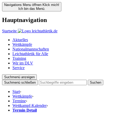
Navigations Menu öffnen
Klick mich!
Ich bin das Menü.
Hauptnavigation
Startseite
Aktuelles
Wettkämpfe
Nationalmannschaften
Leichtathletik für Alle
Training
Wir im DLV
Service
Suchmenü anzeigen
Suchmenü schließen
Suchen
Start
›
Wettkämpfe
›
Termine
›
Wettkampf-Kalender
›
Termin Detail