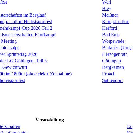
fest
Werl
Brey
sterschaften im Berglauf
Meißner
mp-Lintfort Herbstsportfest
Kamp-Lintfort
rmehrkampf-Cup 2026 Teil 2
Herford
smeisterschaften Fünfkampf
Bad Ems
 Meeting
Worpswede
mpionships
Budapest (Unga
der Sprintertag 2026
Herzogenrath
 der LG Göttingen, Teil 3
Göttingen
 - Gewichtwurf
Bergkamen
00m / 800m (ohne elektr. Zeitnahme)
Erbach
ülersportfest
Suhlendorf
Veranstaltung
erschaften
Eug
r Läufermeeting
Ne