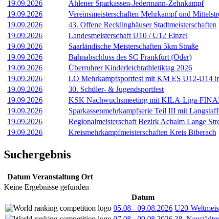
19.09.2026
Ahlener Sparkassen-Jedermann-Zehnkampf
19.09.2026
Vereinsmeisterschaften Mehrkampf und Mittelst
19.09.2026
43. Offene Recklinghäuser Stadtmeisterschaften
19.09.2026
Landesmeisterschaft U10 / U12 Einzel
19.09.2026
Saarländische Meisterschaften 5km Straße
19.09.2026
Bahnabschluss des SC Frankfurt (Oder)
19.09.2026
Überruhrer Kinderleichtathletiktag 2026
19.09.2026
LO Mehrkampfsportfest mit KM ES U12-U14 i
19.09.2026
30. Schüler- & Jugendsportfest
19.09.2026
KSK Nachwuchsmeeting mit KILA-Liga-FINALE
19.09.2026
Sparkassenmehrkampfserie Teil III mit Langstaff
19.09.2026
Regionalmeisterschaft Bezirk Achalm Lange Str
19.09.2026
Kreismehrkampfmeisterschaften Kreis Biberach
Suchergebnis
Datum
Veranstaltung
Ort
Keine Ergebnisse gefunden
Datum
05.08
-
09.08.2026
U20-Weltmeist
07.08
-
09.08.2026
38. Neustädte