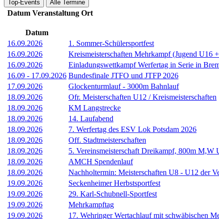
Top-Events
Alle Termine
Datum
Veranstaltung
Ort
Datum
16.09.2026
1. Sommer-Schülersportfest
16.09.2026
Kreismeisterschaften Mehrkampf (Jugend U16 
16.09.2026
Einladungswettkampf Werfertag in Serie in Bre
16.09
-
17.09.2026
Bundesfinale JTFO und JTFP 2026
17.09.2026
Glockenturmlauf - 3000m Bahnlauf
18.09.2026
Ofr. Meisterschaften U12 / Kreismeisterschaften
18.09.2026
KM Langstrecke
18.09.2026
14. Laufabend
18.09.2026
7. Werfertag des ESV Lok Potsdam 2026
18.09.2026
Off. Stadtmeisterschaften
18.09.2026
5. Vereinsmeisterschaft Dreikampf, 800m M,W 
18.09.2026
AMCH Spendenlauf
18.09.2026
Nachholtermin: Meisterschaften U8 - U12 der V
19.09.2026
Seckenheimer Herbstsportfest
19.09.2026
29. Karl-Schubnell-Sportfest
19.09.2026
Mehrkampftag
19.09.2026
17. Wehringer Wertachlauf mit schwäbischen Me