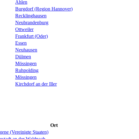
Ahlen
Burgdorf (Region Hannover)
Recklinghausen
Neubrandenburg
Ottweiler
Frankfurt (Oder)
Essen
Neuhausen
Dülmen
Mössingen
Ruhpolding
Mössingen
Kirchdorf an der Iller
Ort
ene (Vereinigte Staaten)
ustadt an der Waldnaab