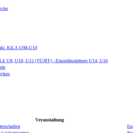
recke
nkl. KiLA U08-U10
 U8, U10, U12 (TÜ/RT) - Einzeldisziplinen U14, U16
eln
ecken
Veranstaltung
erschaften
Eug
r Läufermeeting
Ne