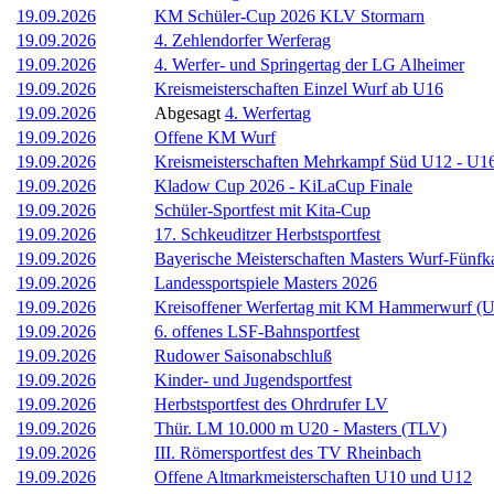
19.09.2026
KM Schüler-Cup 2026 KLV Stormarn
19.09.2026
4. Zehlendorfer Werferag
19.09.2026
4. Werfer- und Springertag der LG Alheimer
19.09.2026
Kreismeisterschaften Einzel Wurf ab U16
19.09.2026
Abgesagt
4. Werfertag
19.09.2026
Offene KM Wurf
19.09.2026
Kreismeisterschaften Mehrkampf Süd U12 - U1
19.09.2026
Kladow Cup 2026 - KiLaCup Finale
19.09.2026
Schüler-Sportfest mit Kita-Cup
19.09.2026
17. Schkeuditzer Herbstsportfest
19.09.2026
Bayerische Meisterschaften Masters Wurf-Fünf
19.09.2026
Landessportspiele Masters 2026
19.09.2026
Kreisoffener Werfertag mit KM Hammerwurf (
19.09.2026
6. offenes LSF-Bahnsportfest
19.09.2026
Rudower Saisonabschluß
19.09.2026
Kinder- und Jugendsportfest
19.09.2026
Herbstsportfest des Ohrdrufer LV
19.09.2026
Thür. LM 10.000 m U20 - Masters (TLV)
19.09.2026
III. Römersportfest des TV Rheinbach
19.09.2026
Offene Altmarkmeisterschaften U10 und U12