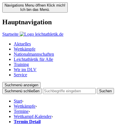
Navigations Menu öffnen
Klick mich!
Ich bin das Menü.
Hauptnavigation
Startseite
Aktuelles
Wettkämpfe
Nationalmannschaften
Leichtathletik für Alle
Training
Wir im DLV
Service
Suchmenü anzeigen
Suchmenü schließen
Suchen
Start
›
Wettkämpfe
›
Termine
›
Wettkampf-Kalender
›
Termin Detail