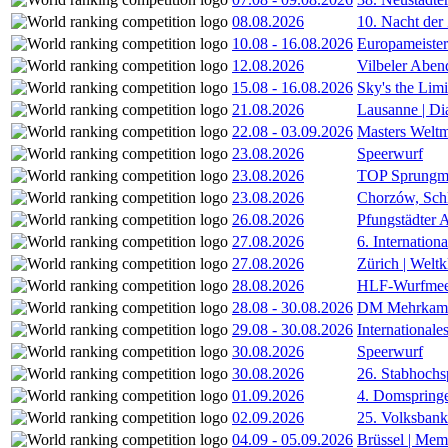
08.08.2026
10. Nacht der
10.08
-
16.08.2026
Europameister
12.08.2026
Vilbeler Aben
15.08
-
16.08.2026
Sky's the Lim
21.08.2026
Lausanne | D
22.08
-
03.09.2026
Masters Weltm
23.08.2026
Speerwurf
23.08.2026
TOP Sprungm
23.08.2026
Chorzów, Sch
26.08.2026
Pfungstädter 
27.08.2026
6. Internatio
27.08.2026
Zürich | Welt
28.08.2026
HLF-Wurfmee
28.08
-
30.08.2026
DM Mehrkamp
29.08
-
30.08.2026
International
30.08.2026
Speerwurf
30.08.2026
26. Stabhochs
01.09.2026
4. Domspring
02.09.2026
25. Volksbank 
04.09
-
05.09.2026
Brüssel | Mem