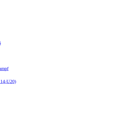
6
kampf
U14-U20)