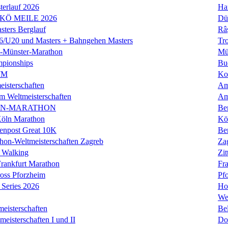
erlauf 2026
Ha
 KÖ MEILE 2026
Dü
ers Berglauf
Râ
U20 und Masters + Bahngehen Masters
Tro
k-Münster-Marathon
Mü
mpionships
Bu
WM
Ko
isterschaften
Am
m Weltmeisterschaften
Am
IN-MARATHON
Ber
Köln Marathon
Kö
enpost Great 10K
Ber
hon-Weltmeisterschaften Zagreb
Za
 Walking
Zit
rankfurt Marathon
Fra
oss Pforzheim
Pf
Series 2026
Ho
We
eisterschaften
Bel
isterschaften I und II
Do