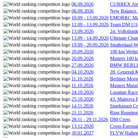
06.09.2026
CURREX Alst
06.09.2026
New Balance
10.09
-
13.09.2026
EMORRC Mast
12.09
-
13.09.2026
Team DM U16/
13.09.2026
24. Volksban
13.09
-
14.09.2026
Ultimate Cha
19.09
-
20.09.2026
Straßenlauf-
20.09.2026
100 km Weltme
20.09.2026
Masters 100 k
27.09.2026
BMW BERL
04.10.2026
28. Generali 
11.10.2026
Berliner Morg
11.10.2026
Masters Marat
24.10.2026
Lusatian Race
25.10.2026
43. Mainova F
14.11.2026
Sparkassen Cr
21.11.2026
Ring Running 
28.11
-
29.11.2026
DM Cross
13.12.2026
Cross-Europam
30.01.2027
FLVW Hallenme