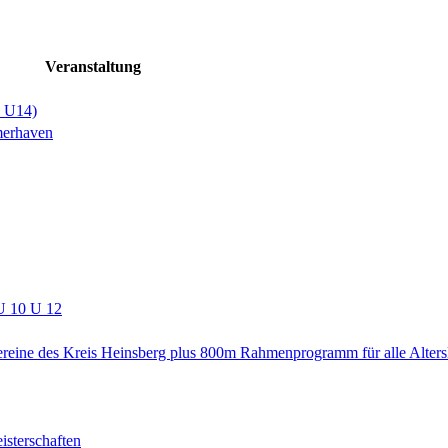
Veranstaltung
+ U14)
merhaven
U 10 U 12
ereine des Kreis Heinsberg plus 800m Rahmenprogramm für alle Alters
isterschaften