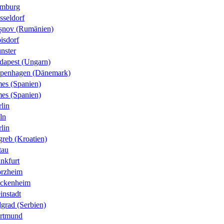
mburg
sseldorf
șnov (Rumänien)
isdorf
nster
dapest (Ungarn)
penhagen (Dänemark)
es (Spanien)
es (Spanien)
lin
ln
lin
greb (Kroatien)
tau
nkfurt
orzheim
ckenheim
instadt
grad (Serbien)
rtmund