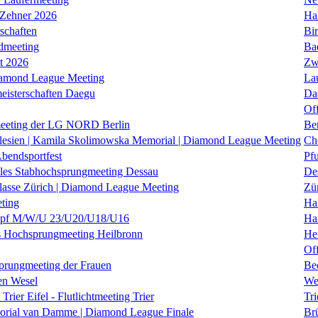
 Zehner 2026
Ha
schaften
Bi
dmeeting
Ba
it 2026
Zw
iamond League Meeting
La
eisterschaften Daegu
Da
Of
eeting der LG NORD Berlin
Be
lesien | Kamila Skolimowska Memorial | Diamond League Meeting
Ch
Abendsportfest
Pf
nales Stabhochsprungmeeting Dessau
De
klasse Zürich | Diamond League Meeting
Zü
ting
Hal
f M/W/U 23/U20/U18/U16
Ha
es Hochsprungmeeting Heilbronn
He
Of
prungmeeting der Frauen
Be
en Wesel
We
Trier Eifel - Flutlichtmeeting Trier
Tri
orial van Damme | Diamond League Finale
Brü