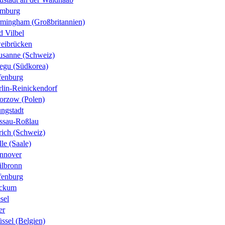
mburg
rmingham (Großbritannien)
d Vilbel
eibrücken
usanne (Schweiz)
egu (Südkorea)
fenburg
rlin-Reinickendorf
orzow (Polen)
ungstadt
ssau-Roßlau
rich (Schweiz)
le (Saale)
nnover
ilbronn
fenburg
ckum
sel
er
ssel (Belgien)