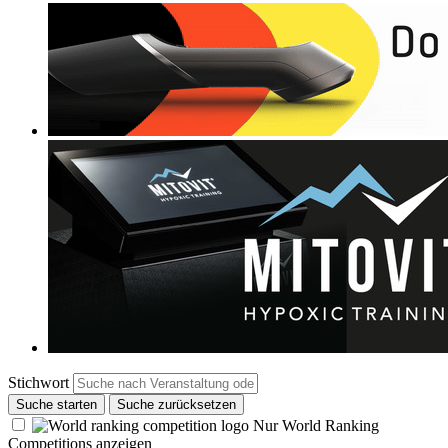
Stichwort
Suche starten
Suche zurücksetzen
Nur World Ranking
Competitions anzeigen