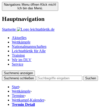
Navigations Menu öffnen
Klick mich!
Ich bin das Menü.
Hauptnavigation
Startseite
Aktuelles
Wettkämpfe
Nationalmannschaften
Leichtathletik für Alle
Training
Wir im DLV
Service
Suchmenü anzeigen
Suchmenü schließen
Suchen
Start
›
Wettkämpfe
›
Termine
›
Wettkampf-Kalender
›
Termin Detail