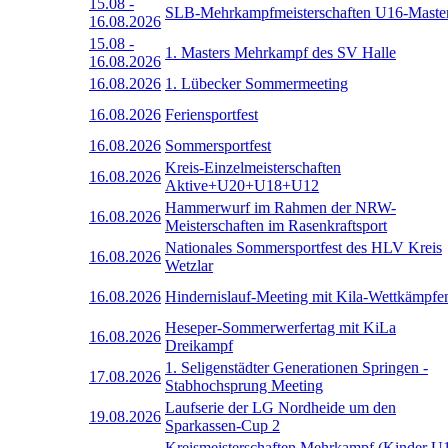
15.08
-
SLB-Mehrkampfmeisterschaften U16-Maste
16.08.2026
15.08
-
1. Masters Mehrkampf des SV Halle
16.08.2026
16.08.2026
1. Lübecker Sommermeeting
16.08.2026
Feriensportfest
16.08.2026
Sommersportfest
Kreis-Einzelmeisterschaften
16.08.2026
Aktive+U20+U18+U12
Hammerwurf im Rahmen der NRW-
16.08.2026
Meisterschaften im Rasenkraftsport
Nationales Sommersportfest des HLV Kreis
16.08.2026
Wetzlar
16.08.2026
Hindernislauf-Meeting mit Kila-Wettkämpfe
Heseper-Sommerwerfertag mit KiLa
16.08.2026
Dreikampf
1. Seligenstädter Generationen Springen -
17.08.2026
Stabhochsprung Meeting
Laufserie der LG Nordheide um den
19.08.2026
Sparkassen-Cup 2
Kreismeisterschaften Mehrkampf (Kinder U