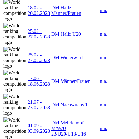
18.02
-
DM Halle
n.n.
20.02.2028
Männer/Frauen
25.02
-
DM Halle U20
n.n.
27.02.2028
25.02
-
DM Winterwurf
n.n.
27.02.2028
17.06
-
DM Männer/Frauen
n.n.
18.06.2028
21.07
-
DM Nachwuchs 1
n.n.
23.07.2028
DM Mehrkampf
01.09
-
M/W/U
n.n.
03.09.2028
23/U20/U18/U16