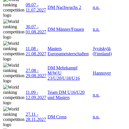
09.07
-
DM Nachwuchs 2
n.n.
11.07.2027
30.07
-
DM Männer/Frauen
n.n.
01.08.2027
11.08
-
Masters
Jyväskylä
21.08.2027
Europameisterschaften
(Finnland)
DM Mehrkampf
27.08
-
M/W/U
Hannover
29.08.2027
23/U20/U18/U16
11.09
-
Team DM U16/U20
n.n.
12.09.2027
und Masters
27.11
-
DM Cross
n.n.
28.11.2027