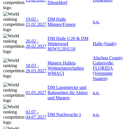
Düsseldorf
19.02
-
DM Halle
n.n.
21.02.2027
Männer/Frauen
DM Halle U20 & DM
26.02
-
Winterwurf
Halle (Saale)
28.02.2027
M/W/U20/U18
Alachua County,
Masters Hallen-
Gainesville,
18.03
-
Weltmeisterschaften
FLORIDA
26.03.2027
WMACI
(Vereinigte
Staaten)
DM Langstrecke und
01.05.2027
Bahngehen für Aktive
n.n.
und Masters
02.07
-
DM Nachwuchs 1
n.n.
04.07.2027