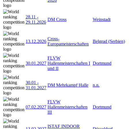
2026
28.11
-
DM Cross
Weinstadt
29.11.2026
Cross-
13.12.2026
Belgrad (Serbien)
Europameisterschaften
FLVW
30.01.2027
Hallenmeisterschaften I
Dortmund
und II
30.01
-
DM Mehrkampf Halle
n.n.
31.01.2027
FLVW
07.02.2027
Hallenmeisterschaften
Dortmund
III
ISTAF INDOOR
13.02.2027
Düsseldorf