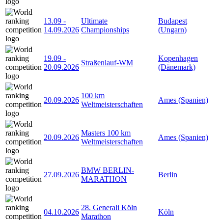
13.09
-
Ultimate
Budapest
14.09.2026
Championships
(Ungarn)
19.09
-
Kopenhagen
Straßenlauf-WM
20.09.2026
(Dänemark)
100 km
20.09.2026
Ames (Spanien)
Weltmeisterschaften
Masters 100 km
20.09.2026
Ames (Spanien)
Weltmeisterschaften
BMW BERLIN-
27.09.2026
Berlin
MARATHON
28. Generali Köln
04.10.2026
Köln
Marathon