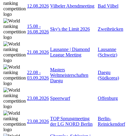
12.08.2026
Vilbeler Abendmeeting
Bad Vilbel
15.08
-
Sky's the Limit 2026
Zweibrücken
16.08.2026
Lausanne | Diamond
Lausanne
21.08.2026
League Meeting
(Schweiz)
Masters
22.08
-
Daegu
Weltmeisterschaften
03.09.2026
(Südkorea)
Daegu
23.08.2026
Speerwurf
Offenburg
TOP Sprungmeeting
Berlin-
23.08.2026
der LG NORD Berlin
Reinickendorf