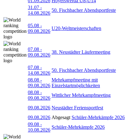
01.09.2026
Hoyerswerda U8-U14
31.07
-
50. Fischbacher Abendsportfeste
14.08.2026
05.08
-
U20-Weltmeisterschaften
09.08.2026
07.08
-
38. Neustädter Läufermeeting
09.08.2026
07.08
-
50. Fischbacher Abendsportfeste
14.08.2026
08.08
-
Mehrkampfmeeting mit
09.08.2026
Einzelstartmöglichkeiten
08.08
-
Wittlicher Mehrkampfmeeting
09.08.2026
09.08.2026
Neustädter Feriensportfest
09.08.2026
Abgesagt
Schüler-Mehrkämpfe 2026
09.08
-
Schüler-Mehrkämpfe 2026
10.08.2026