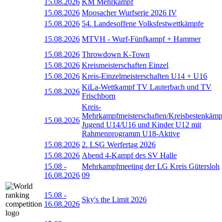
15.08.2026
KM Mehrkampf
15.08.2026
Moosacher Wurfserie 2026 IV
15.08.2026
54. Landesoffene Volksfestwettkämpfe
15.08.2026
MTVH - Wurf-Fünfkampf + Hammer
15.08.2026
Throwdown K-Town
15.08.2026
Kreismeisterschaften Einzel
15.08.2026
Kreis-Einzelmeisterschaften U14 + U16
KiLa-Wettkampf TV Lauterbach und TV
15.08.2026
Frischborn
Kreis-
Mehrkampfmeisterschaften/Kreisbestenkämp
15.08.2026
Jugend U14/U16 und Kinder U12 mit
Rahmenprogramm U18-Aktive
15.08.2026
2. LSG Werfertag 2026
15.08.2026
Abend 4-Kampf des SV Halle
15.08
-
Mehrkampfmeeting der LG Kreis Gütersloh
16.08.2026
09
15.08
-
Sky's the Limit 2026
16.08.2026