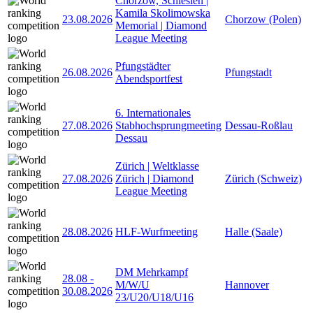
Chorzów, Schlesien |
Kamila Skolimowska
23.08.2026
Chorzow (Polen)
Memorial | Diamond
League Meeting
Pfungstädter
26.08.2026
Pfungstadt
Abendsportfest
6. Internationales
27.08.2026
Stabhochsprungmeeting
Dessau-Roßlau
Dessau
Zürich | Weltklasse
27.08.2026
Zürich | Diamond
Zürich (Schweiz)
League Meeting
28.08.2026
HLF-Wurfmeeting
Halle (Saale)
DM Mehrkampf
28.08
-
M/W/U
Hannover
30.08.2026
23/U20/U18/U16