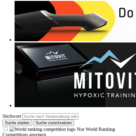
Stichwort
Suche starten
Suche zurücksetzen
Nur World Ranking
Competitions anzeigen