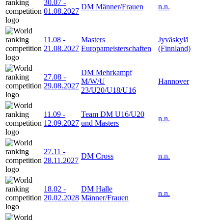
30.07
-
DM Männer/Frauen
n.n.
01.08.2027
11.08
-
Masters
Jyväskylä
21.08.2027
Europameisterschaften
(Finnland)
DM Mehrkampf
27.08
-
M/W/U
Hannover
29.08.2027
23/U20/U18/U16
11.09
-
Team DM U16/U20
n.n.
12.09.2027
und Masters
27.11
-
DM Cross
n.n.
28.11.2027
18.02
-
DM Halle
n.n.
20.02.2028
Männer/Frauen