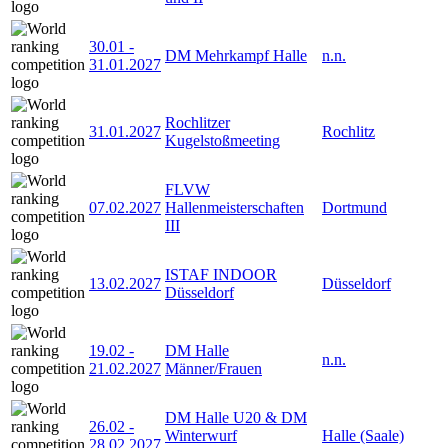
30.01
-
DM Mehrkampf Halle
n.n.
31.01.2027
Rochlitzer
31.01.2027
Rochlitz
Kugelstoßmeeting
FLVW
07.02.2027
Hallenmeisterschaften
Dortmund
III
ISTAF INDOOR
13.02.2027
Düsseldorf
Düsseldorf
19.02
-
DM Halle
n.n.
21.02.2027
Männer/Frauen
DM Halle U20 & DM
26.02
-
Winterwurf
Halle (Saale)
28.02.2027