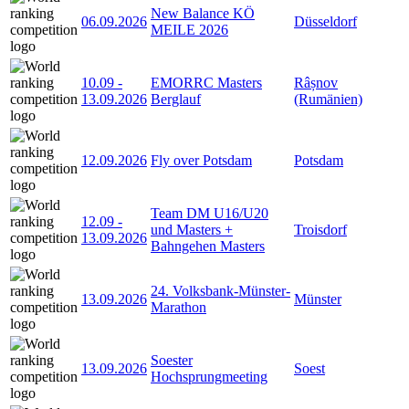
New Balance KÖ
06.09.2026
Düsseldorf
MEILE 2026
10.09
-
EMORRC Masters
Râșnov
13.09.2026
Berglauf
(Rumänien)
12.09.2026
Fly over Potsdam
Potsdam
Team DM U16/U20
12.09
-
und Masters +
Troisdorf
13.09.2026
Bahngehen Masters
24. Volksbank-Münster-
13.09.2026
Münster
Marathon
Soester
13.09.2026
Soest
Hochsprungmeeting