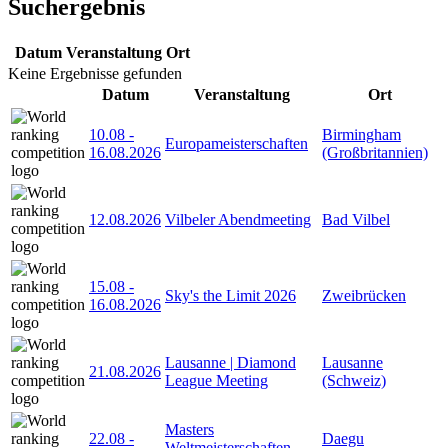
Suchergebnis
Datum
Veranstaltung
Ort
Keine Ergebnisse gefunden
Datum
Veranstaltung
Ort
10.08
-
Birmingham
Europameisterschaften
16.08.2026
(Großbritannien)
12.08.2026
Vilbeler Abendmeeting
Bad Vilbel
15.08
-
Sky's the Limit 2026
Zweibrücken
16.08.2026
Lausanne | Diamond
Lausanne
21.08.2026
League Meeting
(Schweiz)
Masters
22.08
-
Daegu
Weltmeisterschaften