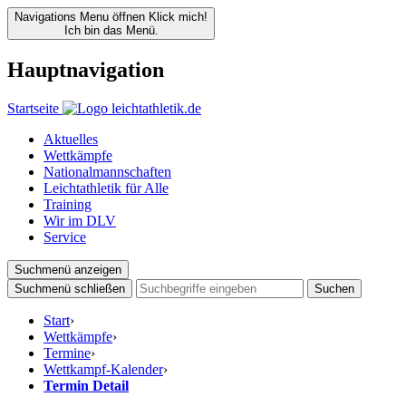
Navigations Menu öffnen
Klick mich!
Ich bin das Menü.
Hauptnavigation
Startseite
Aktuelles
Wettkämpfe
Nationalmannschaften
Leichtathletik für Alle
Training
Wir im DLV
Service
Suchmenü anzeigen
Suchmenü schließen
Suchen
Start
›
Wettkämpfe
›
Termine
›
Wettkampf-Kalender
›
Termin Detail