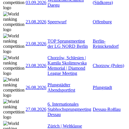
03.09.2026
(Südkorea)
Daegu
23.08.2026
Speerwurf
Offenburg
TOP Sprungmeeting
Berlin-
23.08.2026
der LG NORD Berlin
Reinickendorf
Chorzów, Schlesien |
Kamila Skolimowska
23.08.2026
Chorzow (Polen)
Memorial | Diamond
League Meeting
Pfungstädter
26.08.2026
Pfungstadt
Abendsportfest
6. Internationales
27.08.2026
Stabhochsprungmeeting
Dessau-Roßlau
Dessau
Zürich | Weltklasse