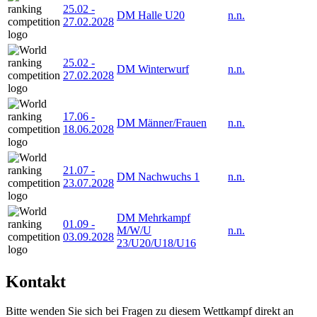
25.02
-
DM Halle U20
n.n.
27.02.2028
25.02
-
DM Winterwurf
n.n.
27.02.2028
17.06
-
DM Männer/Frauen
n.n.
18.06.2028
21.07
-
DM Nachwuchs 1
n.n.
23.07.2028
DM Mehrkampf
01.09
-
M/W/U
n.n.
03.09.2028
23/U20/U18/U16
Kontakt
Bitte wenden Sie sich bei Fragen zu diesem Wettkampf direkt an