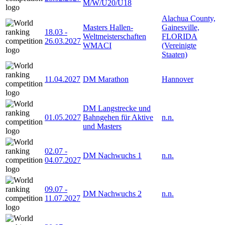
M/W/U20/U18
Alachua County,
Masters Hallen-
Gainesville,
18.03
-
Weltmeisterschaften
FLORIDA
26.03.2027
WMACI
(Vereinigte
Staaten)
11.04.2027
DM Marathon
Hannover
DM Langstrecke und
01.05.2027
Bahngehen für Aktive
n.n.
und Masters
02.07
-
DM Nachwuchs 1
n.n.
04.07.2027
09.07
-
DM Nachwuchs 2
n.n.
11.07.2027