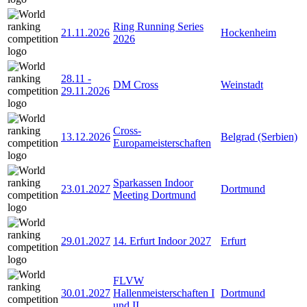
Ring Running Series
21.11.2026
Hockenheim
2026
28.11
-
DM Cross
Weinstadt
29.11.2026
Cross-
13.12.2026
Belgrad (Serbien)
Europameisterschaften
Sparkassen Indoor
23.01.2027
Dortmund
Meeting Dortmund
29.01.2027
14. Erfurt Indoor 2027
Erfurt
FLVW
30.01.2027
Hallenmeisterschaften I
Dortmund
und II