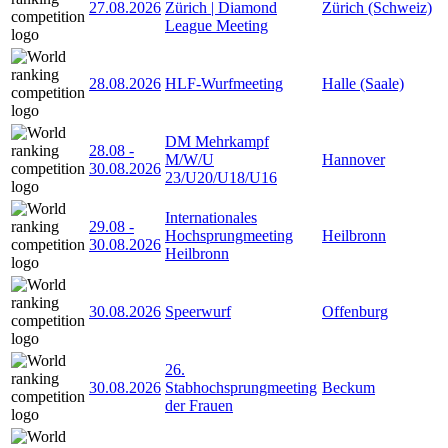
27.08.2026
Zürich | Diamond
Zürich (Schweiz)
League Meeting
28.08.2026
HLF-Wurfmeeting
Halle (Saale)
DM Mehrkampf
28.08
-
M/W/U
Hannover
30.08.2026
23/U20/U18/U16
Internationales
29.08
-
Hochsprungmeeting
Heilbronn
30.08.2026
Heilbronn
30.08.2026
Speerwurf
Offenburg
26.
30.08.2026
Stabhochsprungmeeting
Beckum
der Frauen