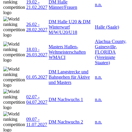
19.02
-
DM Halle
n.n.
21.02.2027
Männer/Frauen
DM Halle U20 & DM
26.02
-
Winterwurf
Halle (Saale)
28.02.2027
M/W/U20/U18
Alachua County,
Masters Hallen-
Gainesville,
18.03
-
Weltmeisterschaften
FLORIDA
26.03.2027
WMACI
(Vereinigte
Staaten)
DM Langstrecke und
01.05.2027
Bahngehen für Aktive
n.n.
und Masters
02.07
-
DM Nachwuchs 1
n.n.
04.07.2027
09.07
-
DM Nachwuchs 2
n.n.
11.07.2027