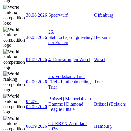
30.08.2026
Speerwurf
Offenburg
26.
30.08.2026
Stabhochsprungmeeting
Beckum
der Frauen
01.09.2026
4. Domspringen Wesel
Wesel
25. Volksbank Trier
02.09.2026
Eifel - Flutlichtmeeting
Trier
Trier
Brüssel | Memorial van
04.09
-
Damme | Diamond
Brüssel (Belgien)
05.09.2026
League Finale
CURREX Alsterlauf
06.09.2026
Hamburg
2026