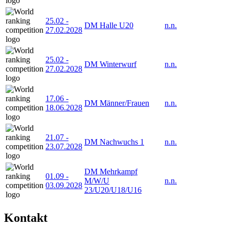
25.02
-
DM Halle U20
n.n.
27.02.2028
25.02
-
DM Winterwurf
n.n.
27.02.2028
17.06
-
DM Männer/Frauen
n.n.
18.06.2028
21.07
-
DM Nachwuchs 1
n.n.
23.07.2028
DM Mehrkampf
01.09
-
M/W/U
n.n.
03.09.2028
23/U20/U18/U16
Kontakt