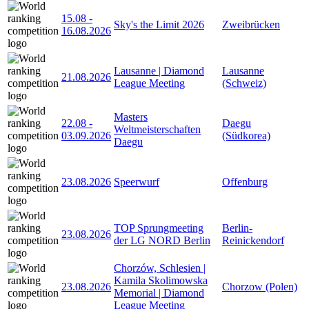
15.08
-
Sky's the Limit 2026
Zweibrücken
16.08.2026
Lausanne | Diamond
Lausanne
21.08.2026
League Meeting
(Schweiz)
Masters
22.08
-
Daegu
Weltmeisterschaften
03.09.2026
(Südkorea)
Daegu
23.08.2026
Speerwurf
Offenburg
TOP Sprungmeeting
Berlin-
23.08.2026
der LG NORD Berlin
Reinickendorf
Chorzów, Schlesien |
Kamila Skolimowska
23.08.2026
Chorzow (Polen)
Memorial | Diamond
League Meeting