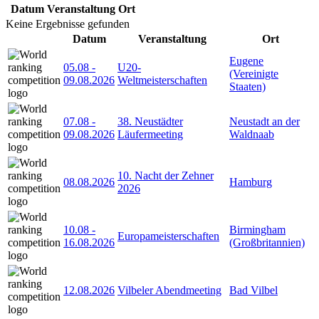
Datum
Veranstaltung
Ort
Keine Ergebnisse gefunden
Datum
Veranstaltung
Ort
Eugene
05.08
-
U20-
(Vereinigte
09.08.2026
Weltmeisterschaften
Staaten)
07.08
-
38. Neustädter
Neustadt an der
09.08.2026
Läufermeeting
Waldnaab
10. Nacht der Zehner
08.08.2026
Hamburg
2026
10.08
-
Birmingham
Europameisterschaften
16.08.2026
(Großbritannien)
12.08.2026
Vilbeler Abendmeeting
Bad Vilbel