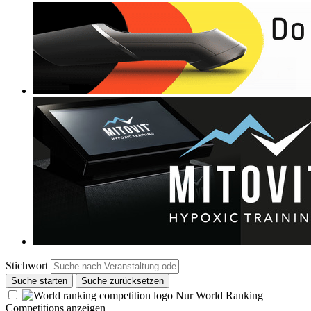
Stichwort
Suche starten
Suche zurücksetzen
Nur World Ranking
Competitions anzeigen