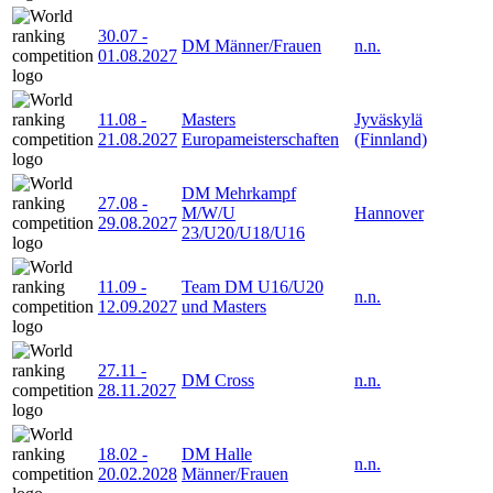
30.07
-
DM Männer/Frauen
n.n.
01.08.2027
11.08
-
Masters
Jyväskylä
21.08.2027
Europameisterschaften
(Finnland)
DM Mehrkampf
27.08
-
M/W/U
Hannover
29.08.2027
23/U20/U18/U16
11.09
-
Team DM U16/U20
n.n.
12.09.2027
und Masters
27.11
-
DM Cross
n.n.
28.11.2027
18.02
-
DM Halle
n.n.
20.02.2028
Männer/Frauen