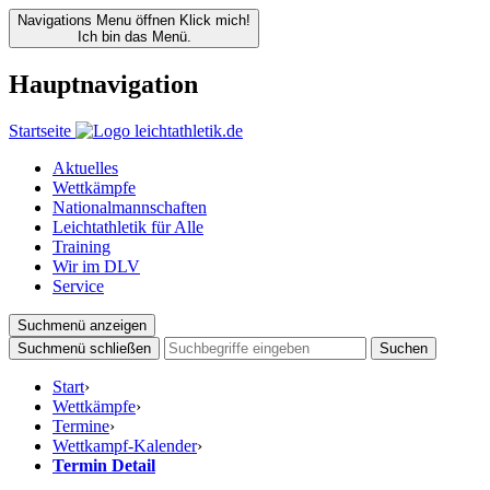
Navigations Menu öffnen
Klick mich!
Ich bin das Menü.
Hauptnavigation
Startseite
Aktuelles
Wettkämpfe
Nationalmannschaften
Leichtathletik für Alle
Training
Wir im DLV
Service
Suchmenü anzeigen
Suchmenü schließen
Suchen
Start
›
Wettkämpfe
›
Termine
›
Wettkampf-Kalender
›
Termin Detail