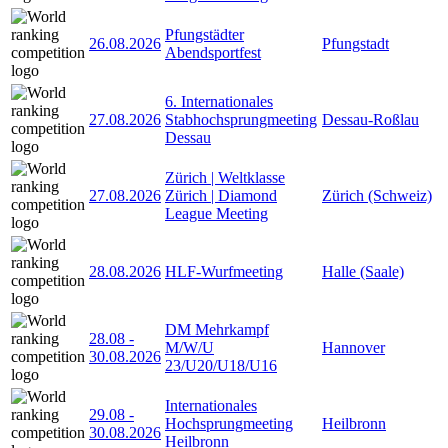
Pfungstädter
26.08.2026
Pfungstadt
Abendsportfest
6. Internationales
27.08.2026
Stabhochsprungmeeting
Dessau-Roßlau
Dessau
Zürich | Weltklasse
27.08.2026
Zürich | Diamond
Zürich (Schweiz)
League Meeting
28.08.2026
HLF-Wurfmeeting
Halle (Saale)
DM Mehrkampf
28.08
-
M/W/U
Hannover
30.08.2026
23/U20/U18/U16
Internationales
29.08
-
Hochsprungmeeting
Heilbronn
30.08.2026
Heilbronn