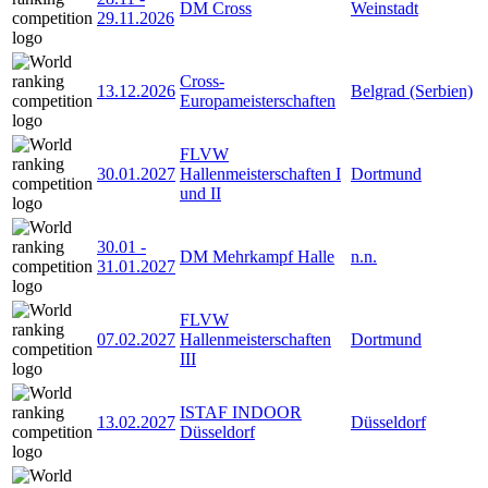
DM Cross
Weinstadt
29.11.2026
Cross-
13.12.2026
Belgrad (Serbien)
Europameisterschaften
FLVW
30.01.2027
Hallenmeisterschaften I
Dortmund
und II
30.01
-
DM Mehrkampf Halle
n.n.
31.01.2027
FLVW
07.02.2027
Hallenmeisterschaften
Dortmund
III
ISTAF INDOOR
13.02.2027
Düsseldorf
Düsseldorf