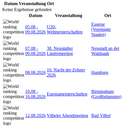
Datum
Veranstaltung
Ort
Keine Ergebnisse gefunden
Datum
Veranstaltung
Ort
Eugene
05.08
-
U20-
(Vereinigte
09.08.2026
Weltmeisterschaften
Staaten)
07.08
-
38. Neustädter
Neustadt an der
09.08.2026
Läufermeeting
Waldnaab
10. Nacht der Zehner
08.08.2026
Hamburg
2026
10.08
-
Birmingham
Europameisterschaften
16.08.2026
(Großbritannien)
12.08.2026
Vilbeler Abendmeeting
Bad Vilbel