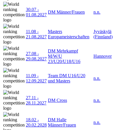
30.07
-
DM Männer/Frauen
n.n.
01.08.2027
11.08
-
Masters
Jyväskylä
21.08.2027
Europameisterschaften
(Finnland)
DM Mehrkampf
27.08
-
M/W/U
Hannover
29.08.2027
23/U20/U18/U16
11.09
-
Team DM U16/U20
n.n.
12.09.2027
und Masters
27.11
-
DM Cross
n.n.
28.11.2027
18.02
-
DM Halle
n.n.
20.02.2028
Männer/Frauen