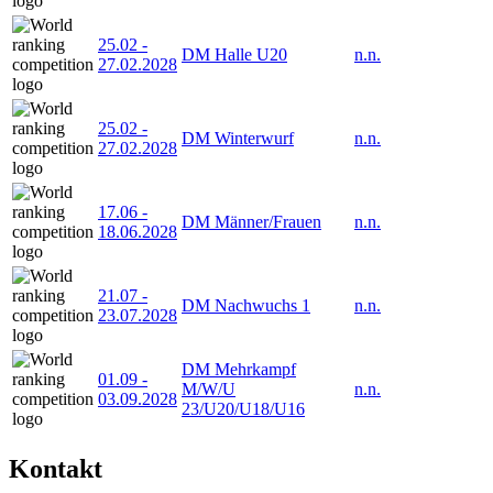
25.02
-
DM Halle U20
n.n.
27.02.2028
25.02
-
DM Winterwurf
n.n.
27.02.2028
17.06
-
DM Männer/Frauen
n.n.
18.06.2028
21.07
-
DM Nachwuchs 1
n.n.
23.07.2028
DM Mehrkampf
01.09
-
M/W/U
n.n.
03.09.2028
23/U20/U18/U16
Kontakt