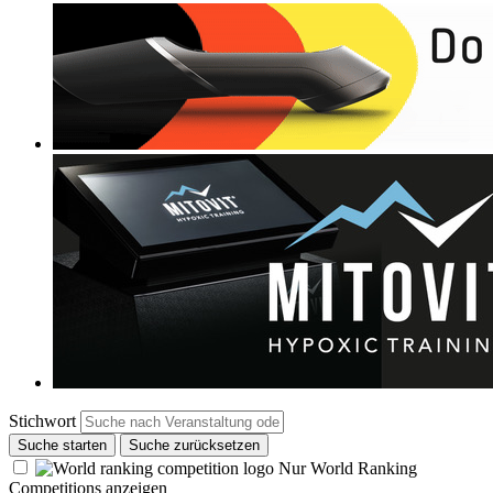
Stichwort
Suche starten
Suche zurücksetzen
Nur World Ranking
Competitions anzeigen