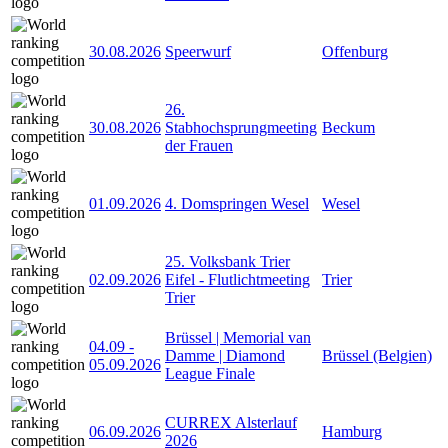
30.08.2026
Speerwurf
Offenburg
26.
30.08.2026
Stabhochsprungmeeting
Beckum
der Frauen
01.09.2026
4. Domspringen Wesel
Wesel
25. Volksbank Trier
02.09.2026
Eifel - Flutlichtmeeting
Trier
Trier
Brüssel | Memorial van
04.09
-
Damme | Diamond
Brüssel (Belgien)
05.09.2026
League Finale
CURREX Alsterlauf
06.09.2026
Hamburg
2026