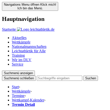
Navigations Menu öffnen
Klick mich!
Ich bin das Menü.
Hauptnavigation
Startseite
Aktuelles
Wettkämpfe
Nationalmannschaften
Leichtathletik für Alle
Training
Wir im DLV
Service
Suchmenü anzeigen
Suchmenü schließen
Suchen
Start
›
Wettkämpfe
›
Termine
›
Wettkampf-Kalender
›
Termin Detail