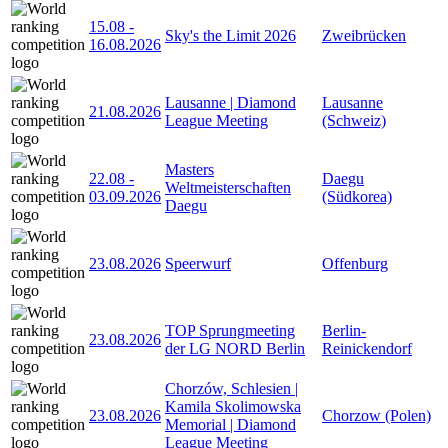
15.08
-
Sky's the Limit 2026
Zweibrücken
16.08.2026
Lausanne | Diamond
Lausanne
21.08.2026
League Meeting
(Schweiz)
Masters
22.08
-
Daegu
Weltmeisterschaften
03.09.2026
(Südkorea)
Daegu
23.08.2026
Speerwurf
Offenburg
TOP Sprungmeeting
Berlin-
23.08.2026
der LG NORD Berlin
Reinickendorf
Chorzów, Schlesien |
Kamila Skolimowska
23.08.2026
Chorzow (Polen)
Memorial | Diamond
League Meeting