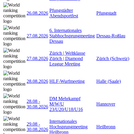
Pfungstädter
26.08.2026
Pfungstadt
Abendsportfest
6. Internationales
27.08.2026
Stabhochsprungmeeting
Dessau-Roßlau
Dessau
Zürich | Weltklasse
27.08.2026
Zürich | Diamond
Zürich (Schweiz)
League Meeting
28.08.2026
HLF-Wurfmeeting
Halle (Saale)
DM Mehrkampf
28.08
-
M/W/U
Hannover
30.08.2026
23/U20/U18/U16
Internationales
29.08
-
Hochsprungmeeting
Heilbronn
30.08.2026
Heilbronn