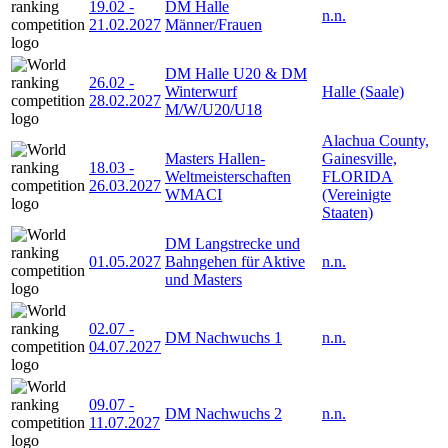
19.02
-
DM Halle
n.n.
21.02.2027
Männer/Frauen
DM Halle U20 & DM
26.02
-
Winterwurf
Halle (Saale)
28.02.2027
M/W/U20/U18
Alachua County,
Masters Hallen-
Gainesville,
18.03
-
Weltmeisterschaften
FLORIDA
26.03.2027
WMACI
(Vereinigte
Staaten)
DM Langstrecke und
01.05.2027
Bahngehen für Aktive
n.n.
und Masters
02.07
-
DM Nachwuchs 1
n.n.
04.07.2027
09.07
-
DM Nachwuchs 2
n.n.
11.07.2027