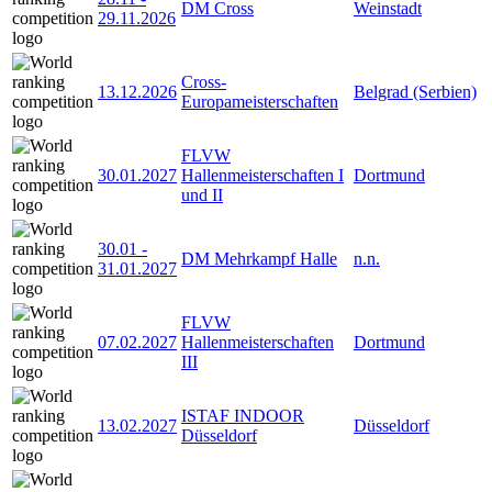
DM Cross
Weinstadt
29.11.2026
Cross-
13.12.2026
Belgrad (Serbien)
Europameisterschaften
FLVW
30.01.2027
Hallenmeisterschaften I
Dortmund
und II
30.01
-
DM Mehrkampf Halle
n.n.
31.01.2027
FLVW
07.02.2027
Hallenmeisterschaften
Dortmund
III
ISTAF INDOOR
13.02.2027
Düsseldorf
Düsseldorf