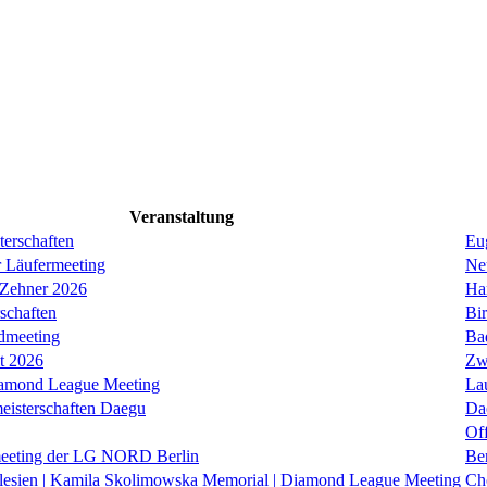
Veranstaltung
erschaften
Eug
r Läufermeeting
Ne
 Zehner 2026
Ha
schaften
Bi
dmeeting
Ba
it 2026
Zw
iamond League Meeting
La
eisterschaften Daegu
Da
Of
eeting der LG NORD Berlin
Be
lesien | Kamila Skolimowska Memorial | Diamond League Meeting
Ch