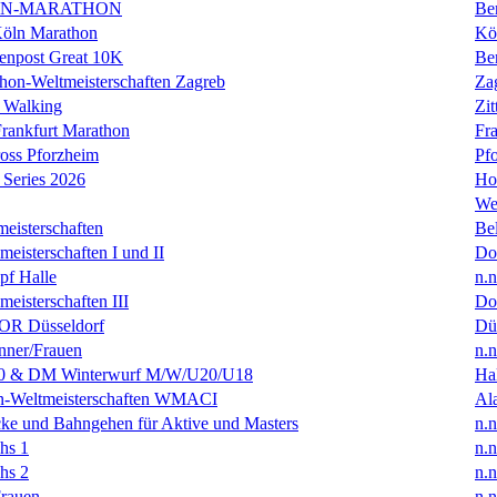
IN-MARATHON
Ber
Köln Marathon
Kö
enpost Great 10K
Ber
hon-Weltmeisterschaften Zagreb
Za
 Walking
Zit
rankfurt Marathon
Fra
oss Pforzheim
Pf
Series 2026
Ho
We
eisterschaften
Bel
isterschaften I und II
Do
f Halle
n.n
isterschaften III
Do
R Düsseldorf
Dü
ner/Frauen
n.n
0 & DM Winterwurf M/W/U20/U18
Hal
en-Weltmeisterschaften WMACI
Al
ke und Bahngehen für Aktive und Masters
n.n
hs 1
n.n
hs 2
n.n
rauen
n.n