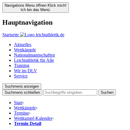
Navigations Menu öffnen
Klick mich!
Ich bin das Menü.
Hauptnavigation
Startseite
Aktuelles
Wettkämpfe
Nationalmannschaften
Leichtathletik für Alle
Training
Wir im DLV
Service
Suchmenü anzeigen
Suchmenü schließen
Suchen
Start
›
Wettkämpfe
›
Termine
›
Wettkampf-Kalender
›
Termin Detail