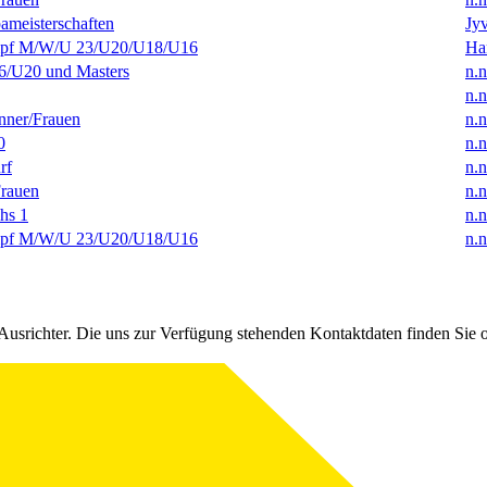
ameisterschaften
Jyv
f M/W/U 23/U20/U18/U16
Ha
/U20 und Masters
n.n
n.n
ner/Frauen
n.n
0
n.n
rf
n.n
rauen
n.n
hs 1
n.n
f M/W/U 23/U20/U18/U16
n.n
Ausrichter. Die uns zur Verfügung stehenden Kontaktdaten finden Sie 