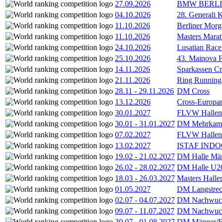
27.09.2026
BMW BERL
04.10.2026
28. Generali 
11.10.2026
Berliner Morg
11.10.2026
Masters Marat
24.10.2026
Lusatian Race
25.10.2026
43. Mainova F
14.11.2026
Sparkassen Cr
21.11.2026
Ring Running 
28.11
-
29.11.2026
DM Cross
13.12.2026
Cross-Europam
30.01.2027
FLVW Hallenme
30.01
-
31.01.2027
DM Mehrkamp
07.02.2027
FLVW Hallenme
13.02.2027
ISTAF INDOO
19.02
-
21.02.2027
DM Halle Män
26.02
-
28.02.2027
DM Halle U2
18.03
-
26.03.2027
Masters Hall
01.05.2027
DM Langstrec
02.07
-
04.07.2027
DM Nachwuc
09.07
-
11.07.2027
DM Nachwuc
30.07
-
01.08.2027
DM Männer/F