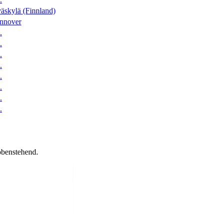
äskylä (Finnland)
nnover
.
.
.
.
.
.
.
.
obenstehend.