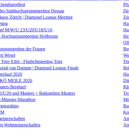
Abendsportfest
Pf
nales Stabhochsprungmeeting Dessau
De
klasse Zürich | Diamond League Meeting
Zü
ting
Hal
f M/W/U 23/U20/U18/U16
Ha
es Hochsprungmeeting Heilbronn
He
Of
prungmeeting der Frauen
Be
en Wesel
We
Trier Eifel - Flutlichtmeeting Trier
Tri
orial van Damme | Diamond League Finale
Brü
erlauf 2026
Ha
 KÖ MEILE 2026
Dü
ers Berglauf
Râ
U20 und Masters + Bahngehen Masters
Tro
k-Münster-Marathon
Mü
mpionships
Bu
WM
Ko
isterschaften
Am
m Weltmeisterschaften
Am