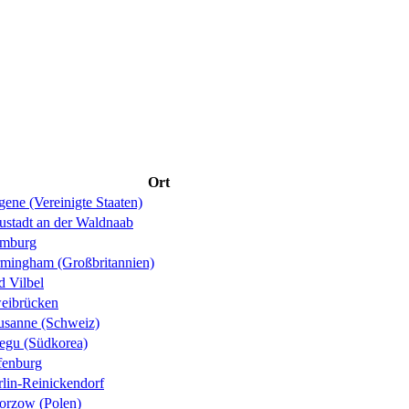
Ort
ene (Vereinigte Staaten)
ustadt an der Waldnaab
mburg
rmingham (Großbritannien)
d Vilbel
eibrücken
usanne (Schweiz)
egu (Südkorea)
fenburg
rlin-Reinickendorf
orzow (Polen)