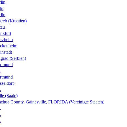
lin
ln
lin
greb (Kroatien)
tau
nkfurt
orzheim
ckenheim
instadt
grad (Serbien)
rtmund
.
rtmund
sseldorf
.
le (Saale)
achua County, Gainesville, FLORIDA (Vereinigte Staaten)
.
.
.
.