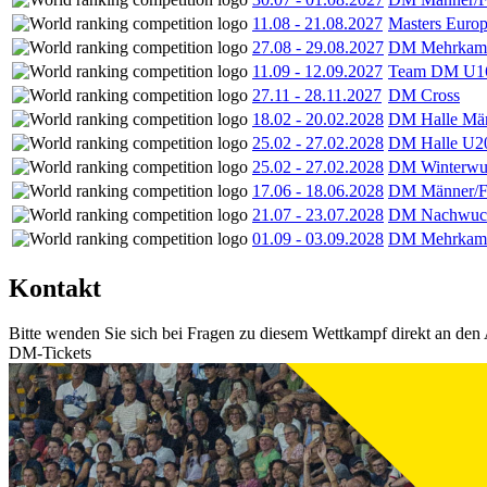
11.08
-
21.08.2027
Masters Europ
27.08
-
29.08.2027
DM Mehrkamp
11.09
-
12.09.2027
Team DM U16
27.11
-
28.11.2027
DM Cross
18.02
-
20.02.2028
DM Halle Män
25.02
-
27.02.2028
DM Halle U2
25.02
-
27.02.2028
DM Winterwu
17.06
-
18.06.2028
DM Männer/F
21.07
-
23.07.2028
DM Nachwuc
01.09
-
03.09.2028
DM Mehrkamp
Kontakt
Bitte wenden Sie sich bei Fragen zu diesem Wettkampf direkt an den 
DM-Tickets