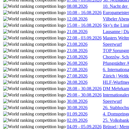
08.08.2026
10. Nacht der
10.08
-
16.08.2026
Europameister
12.08.2026
Vilbeler Aben
15.08
-
16.08.2026
Sky's the Lim
21.08.2026
Lausanne | D
22.08
-
03.09.2026
Masters Weltm
23.08.2026
Speerwurf
23.08.2026
TOP Sprungm
23.08.2026
Chorzów, Sch
26.08.2026
Pfungstädter 
27.08.2026
6. Internatio
27.08.2026
Zürich | Welt
28.08.2026
HLF-Wurfmee
28.08
-
30.08.2026
DM Mehrkamp
29.08
-
30.08.2026
International
30.08.2026
Speerwurf
30.08.2026
26. Stabhochs
01.09.2026
4. Domspring
02.09.2026
25. Volksbank 
04.09
-
05.09.2026
Brüssel | Mem