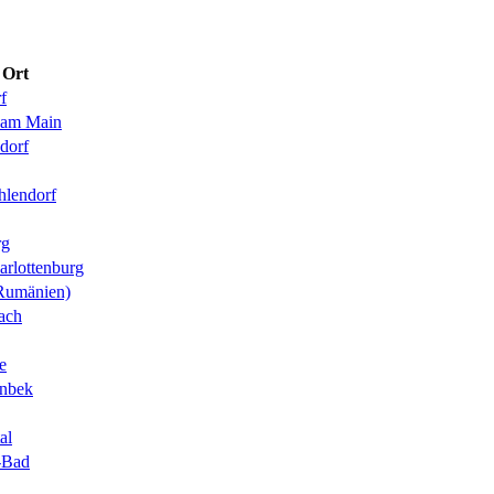
Ort
f
 am Main
sdorf
hlendorf
rg
arlottenburg
Rumänien)
nach
e
nbek
al
r-Bad