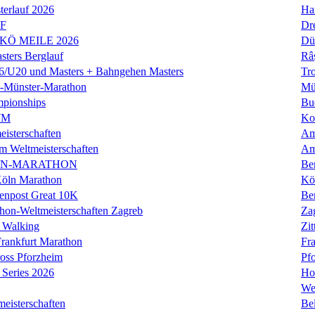
erlauf 2026
Ha
LF
Dr
 KÖ MEILE 2026
Dü
ers Berglauf
Râ
U20 und Masters + Bahngehen Masters
Tro
k-Münster-Marathon
Mü
mpionships
Bu
WM
Ko
isterschaften
Am
m Weltmeisterschaften
Am
IN-MARATHON
Ber
Köln Marathon
Kö
enpost Great 10K
Ber
hon-Weltmeisterschaften Zagreb
Za
 Walking
Zit
rankfurt Marathon
Fra
oss Pforzheim
Pf
Series 2026
Ho
We
eisterschaften
Bel