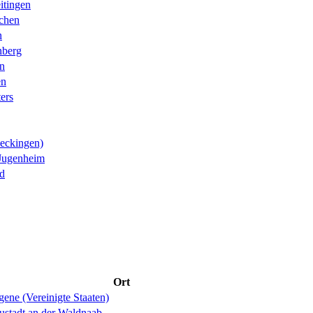
itingen
chen
n
nberg
n
en
ters
eckingen)
Jugenheim
d
Ort
ene (Vereinigte Staaten)
ustadt an der Waldnaab