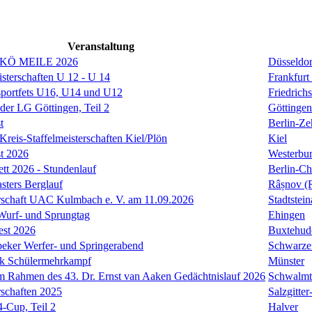
Veranstaltung
 KÖ MEILE 2026
Düsseldor
isterschaften U 12 - U 14
Frankfurt
sportfets U16, U14 und U12
Friedrich
 der LG Göttingen, Teil 2
Göttingen
t
Berlin-Ze
reis-Staffelmeisterschaften Kiel/Plön
Kiel
t 2026
Westerbu
ett 2026 - Stundenlauf
Berlin-Ch
ers Berglauf
Râșnov (
rschaft UAC Kulmbach e. V. am 11.09.2026
Stadtstei
 Wurf- und Sprungtag
Ehingen
est 2026
Buxtehud
eker Werfer- und Springerabend
Schwarze
k Schülermehrkampf
Münster
 Rahmen des 43. Dr. Ernst van Aaken Gedächtnislauf 2026
Schwalmt
rschaften 2025
Salzgitte
-Cup, Teil 2
Halver