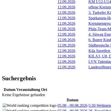
12.09.2026
KM U12-U14, 
12.09.2026
offene Kreism
12.09.2026
3. Tudorfer Ki
12.09.2026
Sparkassen-H
12.09.2026
Kreismeistersc
12.09.2026
Pfalz-Team-Me
12.09.2026
4. Süwag Ene
12.09.2026
6. Buirer Kind
12.09.2026
Südhessische 
12.09.2026
Kila Sportfes
12.09.2026
KILA3, U8, D
12.09.2026
LVN Talentia
12.09.2026
Landesoffenes
Suchergebnis
Datum
Veranstaltung
Ort
Keine Ergebnisse gefunden
Datum
05.08
-
09.08.2026
U20-Weltmeist
07.08
-
09.08.2026
38. Neustädte