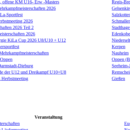
offene KM U16- Erw -Masters
Regis-Bre
ehrkampfmeisterschaften 2026
Gelsenkir
La-Sportfest
Salzkotte
erbstmeeting 2026
Schmalle
haften 2026 Teil 2
Stadthage
isterschaften 2026
Edenkob
rgie KiLa Cup 2026 U8/U10 + U12
Niedersel
ersportfest
Kerpen
Mehrkampfmeisterschaften
Nauheim
t Oppen
Oppen (B
armstadt-Dieburg
Seeheim-
de der U12 und Dreikampf U10+U8
Remschei
 Herbstmeeting
Gießen
Veranstaltung
erschaften
Eug
r Läufermeeting
Ne