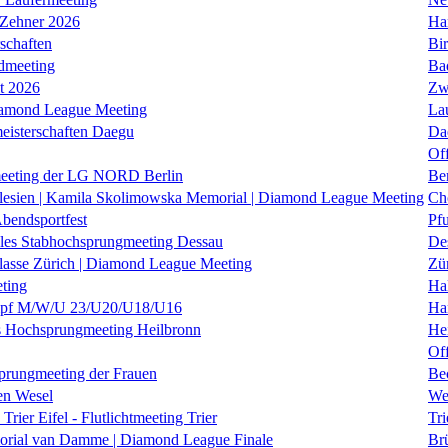
 Zehner 2026
Ha
schaften
Bi
dmeeting
Ba
it 2026
Zw
iamond League Meeting
La
eisterschaften Daegu
Da
Of
eeting der LG NORD Berlin
Be
lesien | Kamila Skolimowska Memorial | Diamond League Meeting
Ch
Abendsportfest
Pf
nales Stabhochsprungmeeting Dessau
De
klasse Zürich | Diamond League Meeting
Zü
ting
Hal
f M/W/U 23/U20/U18/U16
Ha
es Hochsprungmeeting Heilbronn
He
Of
prungmeeting der Frauen
Be
en Wesel
We
Trier Eifel - Flutlichtmeeting Trier
Tri
orial van Damme | Diamond League Finale
Brü