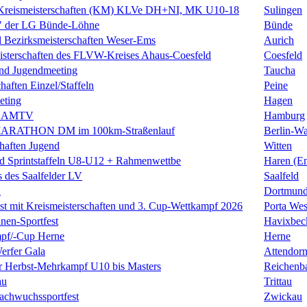
Kreismeisterschaften (KM) KLVe DH+NI, MK U10-18
Sulingen
" der LG Bünde-Löhne
Bünde
l Bezirksmeisterschaften Weser-Ems
Aurich
eisterschaften des FLVW-Kreises Ahaus-Coesfeld
Coesfeld
und Jugendmeeting
Taucha
haften Einzel/Staffeln
Peine
eting
Hagen
s AMTV
Hamburg
ARATHON DM im 100km-Straßenlauf
Berlin-Wa
chaften Jugend
Witten
d Sprintstaffeln U8-U12 + Rahmenwettbe
Haren (E
 des Saalfelder LV
Saalfeld
n
Dortmund
est mit Kreismeisterschaften und 3. Cup-Wettkampf 2026
Porta Wes
nnen-Sportfest
Havixbec
pf/-Cup Herne
Herne
erfer Gala
Attendor
r Herbst-Mehrkampf U10 bis Masters
Reichenba
au
Trittau
achwuchssportfest
Zwickau