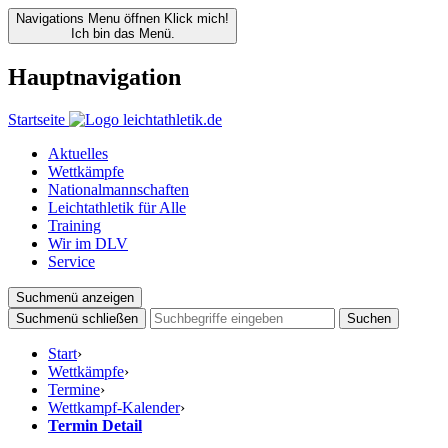
Navigations Menu öffnen
Klick mich!
Ich bin das Menü.
Hauptnavigation
Startseite
Aktuelles
Wettkämpfe
Nationalmannschaften
Leichtathletik für Alle
Training
Wir im DLV
Service
Suchmenü anzeigen
Suchmenü schließen
Suchen
Start
›
Wettkämpfe
›
Termine
›
Wettkampf-Kalender
›
Termin Detail