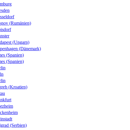
mburg
esden
sseldorf
șnov (Rumänien)
isdorf
nster
dapest (Ungarn)
penhagen (Dänemark)
es (Spanien)
es (Spanien)
lin
ln
lin
greb (Kroatien)
tau
nkfurt
orzheim
ckenheim
instadt
grad (Serbien)