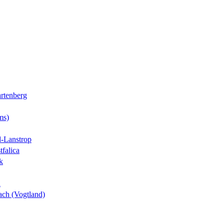
rtenberg
ms)
-Lanstrop
tfalica
k
n
ch (Vogtland)