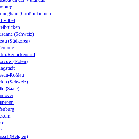
mburg
rmingham (Großbritannien)
d Vilbel
eibrücken
usanne (Schweiz)
egu (Südkorea)
fenburg
rlin-Reinickendorf
orzow (Polen)
ungstadt
ssau-Roßlau
rich (Schweiz)
le (Saale)
nnover
ilbronn
fenburg
ckum
sel
er
ssel (Belgien)