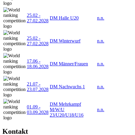
25.02
-
DM Halle U20
n.n.
27.02.2028
25.02
-
DM Winterwurf
n.n.
27.02.2028
17.06
-
DM Männer/Frauen
n.n.
18.06.2028
21.07
-
DM Nachwuchs 1
n.n.
23.07.2028
DM Mehrkampf
01.09
-
M/W/U
n.n.
03.09.2028
23/U20/U18/U16
Kontakt