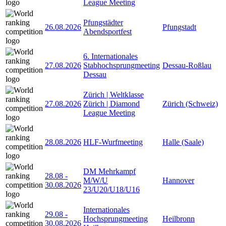
League Meeting
Pfungstädter
26.08.2026
Pfungstadt
Abendsportfest
6. Internationales
27.08.2026
Stabhochsprungmeeting
Dessau-Roßlau
Dessau
Zürich | Weltklasse
27.08.2026
Zürich | Diamond
Zürich (Schweiz)
League Meeting
28.08.2026
HLF-Wurfmeeting
Halle (Saale)
DM Mehrkampf
28.08
-
M/W/U
Hannover
30.08.2026
23/U20/U18/U16
Internationales
29.08
-
Hochsprungmeeting
Heilbronn
30.08.2026