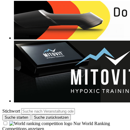
Stichwort
Suche starten
Suche zurücksetzen
Nur World Ranking
Competitions anzeigen