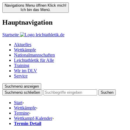
Navigations Menu öffnen
Klick mich!
Ich bin das Menü.
Hauptnavigation
Startseite
Aktuelles
Wettkämpfe
Nationalmannschaften
Leichtathletik für Alle
Training
Wir im DLV
Service
Suchmenü anzeigen
Suchmenü schließen
Suchen
Start
›
Wettkämpfe
›
Termine
›
Wettkampf-Kalender
›
Termin Detail