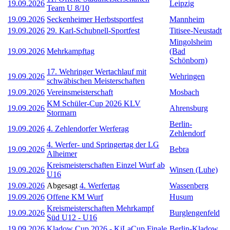
19.09.2026
Leipzig
Team U 8/10
19.09.2026
Seckenheimer Herbstsportfest
Mannheim
19.09.2026
29. Karl-Schubnell-Sportfest
Titisee-Neustadt
Mingolsheim
19.09.2026
Mehrkampftag
(Bad
Schönborn)
17. Wehringer Wertachlauf mit
19.09.2026
Wehringen
schwäbischen Meisterschaften
19.09.2026
Vereinsmeisterschaft
Mosbach
KM Schüler-Cup 2026 KLV
19.09.2026
Ahrensburg
Stormarn
Berlin-
19.09.2026
4. Zehlendorfer Werferag
Zehlendorf
4. Werfer- und Springertag der LG
19.09.2026
Bebra
Alheimer
Kreismeisterschaften Einzel Wurf ab
19.09.2026
Winsen (Luhe)
U16
19.09.2026
Abgesagt
4. Werfertag
Wassenberg
19.09.2026
Offene KM Wurf
Husum
Kreismeisterschaften Mehrkampf
19.09.2026
Burglengenfeld
Süd U12 - U16
19.09.2026
Kladow Cup 2026 - KiLaCup Finale
Berlin-Kladow