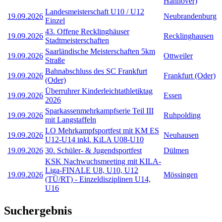
Hannover)
Landesmeisterschaft U10 / U12
19.09.2026
Neubrandenburg
Einzel
43. Offene Recklinghäuser
19.09.2026
Recklinghausen
Stadtmeisterschaften
Saarländische Meisterschaften 5km
19.09.2026
Ottweiler
Straße
Bahnabschluss des SC Frankfurt
19.09.2026
Frankfurt (Oder)
(Oder)
Überruhrer Kinderleichtathletiktag
19.09.2026
Essen
2026
Sparkassenmehrkampfserie Teil III
19.09.2026
Ruhpolding
mit Langstaffeln
LO Mehrkampfsportfest mit KM ES
19.09.2026
Neuhausen
U12-U14 inkl. KiLA U08-U10
19.09.2026
30. Schüler- & Jugendsportfest
Dülmen
KSK Nachwuchsmeeting mit KILA-
Liga-FINALE U8, U10, U12
19.09.2026
Mössingen
(TÜ/RT) - Einzeldisziplinen U14,
U16
Suchergebnis