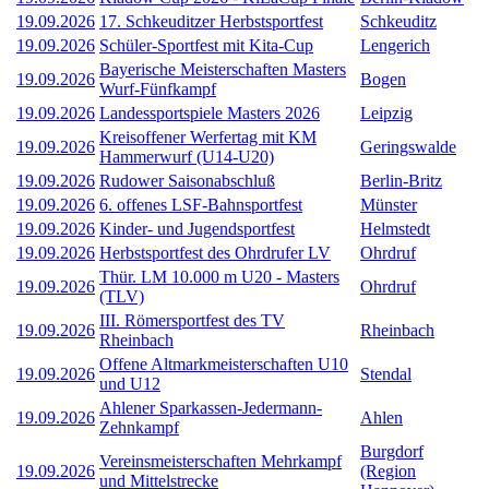
19.09.2026
17. Schkeuditzer Herbstsportfest
Schkeuditz
19.09.2026
Schüler-Sportfest mit Kita-Cup
Lengerich
Bayerische Meisterschaften Masters
19.09.2026
Bogen
Wurf-Fünfkampf
19.09.2026
Landessportspiele Masters 2026
Leipzig
Kreisoffener Werfertag mit KM
19.09.2026
Geringswalde
Hammerwurf (U14-U20)
19.09.2026
Rudower Saisonabschluß
Berlin-Britz
19.09.2026
6. offenes LSF-Bahnsportfest
Münster
19.09.2026
Kinder- und Jugendsportfest
Helmstedt
19.09.2026
Herbstsportfest des Ohrdrufer LV
Ohrdruf
Thür. LM 10.000 m U20 - Masters
19.09.2026
Ohrdruf
(TLV)
III. Römersportfest des TV
19.09.2026
Rheinbach
Rheinbach
Offene Altmarkmeisterschaften U10
19.09.2026
Stendal
und U12
Ahlener Sparkassen-Jedermann-
19.09.2026
Ahlen
Zehnkampf
Burgdorf
Vereinsmeisterschaften Mehrkampf
19.09.2026
(Region
und Mittelstrecke