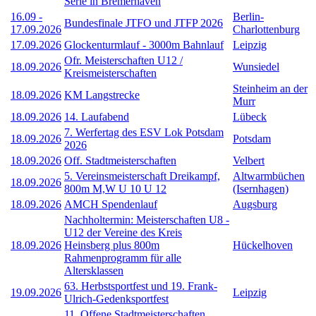
Serie in Bremerhaven
16.09
-
Berlin-
Bundesfinale JTFO und JTFP 2026
17.09.2026
Charlottenburg
17.09.2026
Glockenturmlauf - 3000m Bahnlauf
Leipzig
Ofr. Meisterschaften U12 /
18.09.2026
Wunsiedel
Kreismeisterschaften
Steinheim an der
18.09.2026
KM Langstrecke
Murr
18.09.2026
14. Laufabend
Lübeck
7. Werfertag des ESV Lok Potsdam
18.09.2026
Potsdam
2026
18.09.2026
Off. Stadtmeisterschaften
Velbert
5. Vereinsmeisterschaft Dreikampf,
Altwarmbüchen
18.09.2026
800m M,W U 10 U 12
(Isernhagen)
18.09.2026
AMCH Spendenlauf
Augsburg
Nachholtermin: Meisterschaften U8 -
U12 der Vereine des Kreis
18.09.2026
Heinsberg plus 800m
Hückelhoven
Rahmenprogramm für alle
Altersklassen
63. Herbstsportfest und 19. Frank-
19.09.2026
Leipzig
Ulrich-Gedenksportfest
11. Offene Stadtmeisterschaften