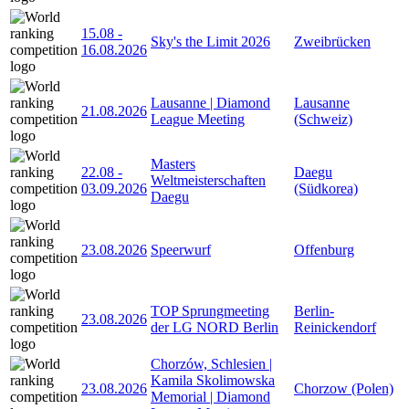
15.08
-
Sky's the Limit 2026
Zweibrücken
16.08.2026
Lausanne | Diamond
Lausanne
21.08.2026
League Meeting
(Schweiz)
Masters
22.08
-
Daegu
Weltmeisterschaften
03.09.2026
(Südkorea)
Daegu
23.08.2026
Speerwurf
Offenburg
TOP Sprungmeeting
Berlin-
23.08.2026
der LG NORD Berlin
Reinickendorf
Chorzów, Schlesien |
Kamila Skolimowska
23.08.2026
Chorzow (Polen)
Memorial | Diamond