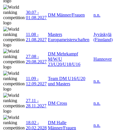
30.07
-
DM Männer/Frauen
n.n.
01.08.2027
11.08
-
Masters
Jyväskylä
21.08.2027
Europameisterschaften
(Finnland)
DM Mehrkampf
27.08
-
M/W/U
Hannover
29.08.2027
23/U20/U18/U16
11.09
-
Team DM U16/U20
n.n.
12.09.2027
und Masters
27.11
-
DM Cross
n.n.
28.11.2027
18.02
-
DM Halle
n.n.
20.02.2028
Männer/Frauen