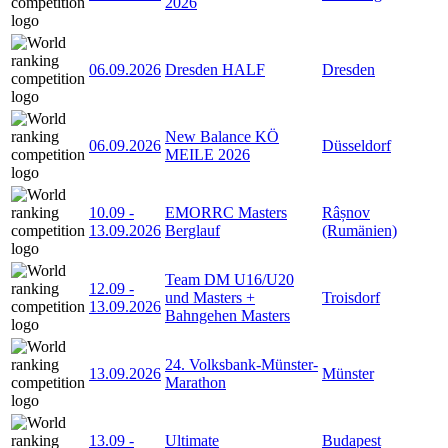
2026
06.09.2026
Dresden HALF
Dresden
New Balance KÖ
06.09.2026
Düsseldorf
MEILE 2026
10.09
-
EMORRC Masters
Râșnov
13.09.2026
Berglauf
(Rumänien)
Team DM U16/U20
12.09
-
und Masters +
Troisdorf
13.09.2026
Bahngehen Masters
24. Volksbank-Münster-
13.09.2026
Münster
Marathon
13.09
-
Ultimate
Budapest