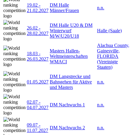
19.02
-
DM Halle
n.n.
21.02.2027
Männer/Frauen
DM Halle U20 & DM
26.02
-
Winterwurf
Halle (Saale)
28.02.2027
M/W/U20/U18
Alachua County,
Masters Hallen-
Gainesville,
18.03
-
Weltmeisterschaften
FLORIDA
26.03.2027
WMACI
(Vereinigte
Staaten)
DM Langstrecke und
01.05.2027
Bahngehen für Aktive
n.n.
und Masters
02.07
-
DM Nachwuchs 1
n.n.
04.07.2027
09.07
-
DM Nachwuchs 2
n.n.
11.07.2027