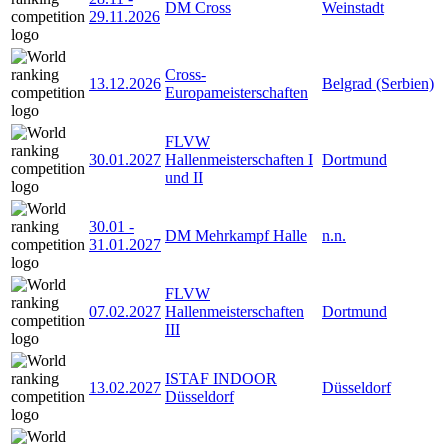
DM Cross
Weinstadt
29.11.2026
Cross-
13.12.2026
Belgrad (Serbien)
Europameisterschaften
FLVW
30.01.2027
Hallenmeisterschaften I
Dortmund
und II
30.01
-
DM Mehrkampf Halle
n.n.
31.01.2027
FLVW
07.02.2027
Hallenmeisterschaften
Dortmund
III
ISTAF INDOOR
13.02.2027
Düsseldorf
Düsseldorf