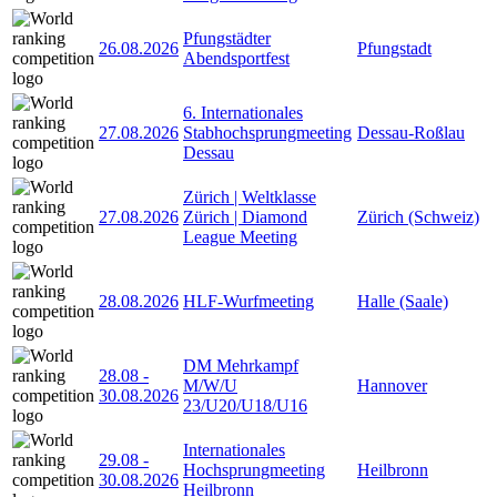
Pfungstädter
26.08.2026
Pfungstadt
Abendsportfest
6. Internationales
27.08.2026
Stabhochsprungmeeting
Dessau-Roßlau
Dessau
Zürich | Weltklasse
27.08.2026
Zürich | Diamond
Zürich (Schweiz)
League Meeting
28.08.2026
HLF-Wurfmeeting
Halle (Saale)
DM Mehrkampf
28.08
-
M/W/U
Hannover
30.08.2026
23/U20/U18/U16
Internationales
29.08
-
Hochsprungmeeting
Heilbronn
30.08.2026
Heilbronn