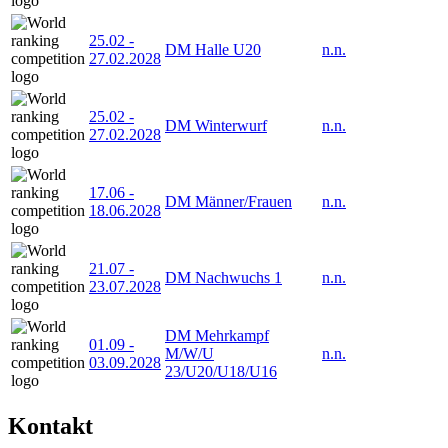
25.02
-
DM Halle U20
n.n.
27.02.2028
25.02
-
DM Winterwurf
n.n.
27.02.2028
17.06
-
DM Männer/Frauen
n.n.
18.06.2028
21.07
-
DM Nachwuchs 1
n.n.
23.07.2028
DM Mehrkampf
01.09
-
M/W/U
n.n.
03.09.2028
23/U20/U18/U16
Kontakt