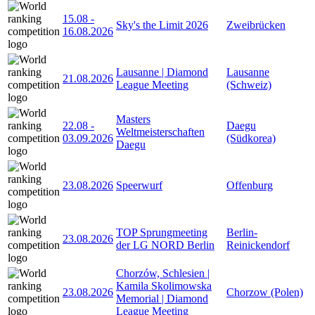
15.08
-
Sky's the Limit 2026
Zweibrücken
16.08.2026
Lausanne | Diamond
Lausanne
21.08.2026
League Meeting
(Schweiz)
Masters
22.08
-
Daegu
Weltmeisterschaften
03.09.2026
(Südkorea)
Daegu
23.08.2026
Speerwurf
Offenburg
TOP Sprungmeeting
Berlin-
23.08.2026
der LG NORD Berlin
Reinickendorf
Chorzów, Schlesien |
Kamila Skolimowska
23.08.2026
Chorzow (Polen)
Memorial | Diamond
League Meeting