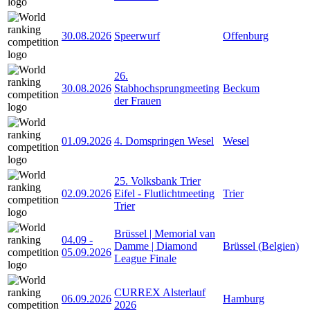
30.08.2026
Speerwurf
Offenburg
26.
30.08.2026
Stabhochsprungmeeting
Beckum
der Frauen
01.09.2026
4. Domspringen Wesel
Wesel
25. Volksbank Trier
02.09.2026
Eifel - Flutlichtmeeting
Trier
Trier
Brüssel | Memorial van
04.09
-
Damme | Diamond
Brüssel (Belgien)
05.09.2026
League Finale
CURREX Alsterlauf
06.09.2026
Hamburg
2026