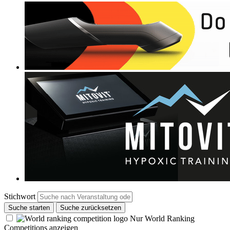
Stichwort
Suche starten
Suche zurücksetzen
Nur World Ranking
Competitions anzeigen