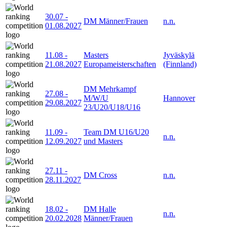
30.07
-
DM Männer/Frauen
n.n.
01.08.2027
11.08
-
Masters
Jyväskylä
21.08.2027
Europameisterschaften
(Finnland)
DM Mehrkampf
27.08
-
M/W/U
Hannover
29.08.2027
23/U20/U18/U16
11.09
-
Team DM U16/U20
n.n.
12.09.2027
und Masters
27.11
-
DM Cross
n.n.
28.11.2027
18.02
-
DM Halle
n.n.
20.02.2028
Männer/Frauen