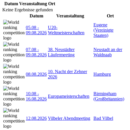
Datum
Veranstaltung
Ort
Keine Ergebnisse gefunden
Datum
Veranstaltung
Ort
Eugene
05.08
-
U20-
(Vereinigte
09.08.2026
Weltmeisterschaften
Staaten)
07.08
-
38. Neustädter
Neustadt an der
09.08.2026
Läufermeeting
Waldnaab
10. Nacht der Zehner
08.08.2026
Hamburg
2026
10.08
-
Birmingham
Europameisterschaften
16.08.2026
(Großbritannien)
12.08.2026
Vilbeler Abendmeeting
Bad Vilbel