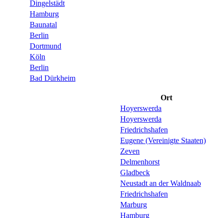
Dingelstädt
Hamburg
Baunatal
Berlin
Dortmund
Köln
Berlin
Bad Dürkheim
Ort
Hoyerswerda
Hoyerswerda
Friedrichshafen
Eugene (Vereinigte Staaten)
Zeven
Delmenhorst
Gladbeck
Neustadt an der Waldnaab
Friedrichshafen
Marburg
Hamburg