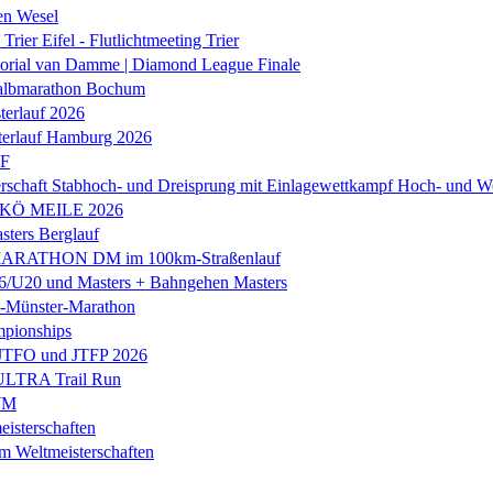
en Wesel
Trier Eifel - Flutlichtmeeting Trier
orial van Damme | Diamond League Finale
albmarathon Bochum
erlauf 2026
terlauf Hamburg 2026
LF
rschaft Stabhoch- und Dreisprung mit Einlagewettkampf Hoch- und W
 KÖ MEILE 2026
ers Berglauf
ARATHON DM im 100km-Straßenlauf
U20 und Masters + Bahngehen Masters
k-Münster-Marathon
mpionships
 JTFO und JTFP 2026
 ULTRA Trail Run
WM
isterschaften
m Weltmeisterschaften