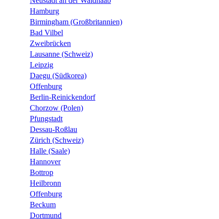
Neustadt an der Waldnaab
Hamburg
Birmingham (Großbritannien)
Bad Vilbel
Zweibrücken
Lausanne (Schweiz)
Leipzig
Daegu (Südkorea)
Offenburg
Berlin-Reinickendorf
Chorzow (Polen)
Pfungstadt
Dessau-Roßlau
Zürich (Schweiz)
Halle (Saale)
Hannover
Bottrop
Heilbronn
Offenburg
Beckum
Dortmund