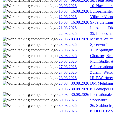
07.08
-
09.08.2026
38. Neustädte
08.08.2026
10. Nacht der
10.08
-
16.08.2026
Europameister
12.08.2026
Vilbeler Aben
15.08
-
16.08.2026
Sky's the Lim
21.08.2026
Lausanne | D
22.08.2026
35. Landesmei
22.08
-
03.09.2026
Masters Weltm
23.08.2026
Speerwurf
23.08.2026
TOP Sprungm
23.08.2026
Chorzów, Sch
26.08.2026
Pfungstädter 
27.08.2026
6. Internatio
27.08.2026
Zürich | Welt
28.08.2026
HLF-Wurfmee
28.08
-
30.08.2026
DM Mehrkamp
29.08
-
30.08.2026
8. Bottroper U
29.08
-
30.08.2026
International
30.08.2026
Speerwurf
30.08.2026
26. Stabhochs
30.08.2026
8. DO IT FA