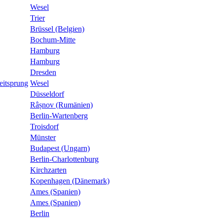
Wesel
Trier
Brüssel (Belgien)
Bochum-Mitte
Hamburg
Hamburg
Dresden
eitsprung
Wesel
Düsseldorf
Râșnov (Rumänien)
Berlin-Wartenberg
Troisdorf
Münster
Budapest (Ungarn)
Berlin-Charlottenburg
Kirchzarten
Kopenhagen (Dänemark)
Ames (Spanien)
Ames (Spanien)
Berlin