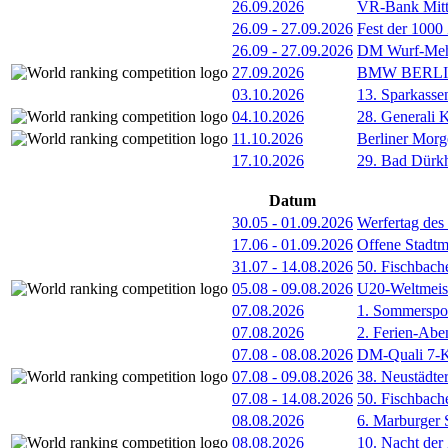
26.09.2026
VR-Bank Mitt
26.09
-
27.09.2026
Fest der 1000
26.09
-
27.09.2026
DM Wurf-Meh
27.09.2026
BMW BERL
03.10.2026
13. Sparkass
04.10.2026
28. Generali 
11.10.2026
Berliner Morg
17.10.2026
29. Bad Dürkh
Datum
30.05
-
01.09.2026
Werfertag de
17.06
-
01.09.2026
Offene Stadt
31.07
-
14.08.2026
50. Fischbach
05.08
-
09.08.2026
U20-Weltmeist
07.08.2026
1. Sommerspor
07.08.2026
2. Ferien-Abe
07.08
-
08.08.2026
DM-Quali 7-K
07.08
-
09.08.2026
38. Neustädte
07.08
-
14.08.2026
50. Fischbach
08.08.2026
6. Marburger 
08.08.2026
10. Nacht der