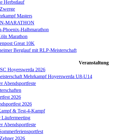
e Herbstlauf
 Zwerge
rkampf Masters
IN-MARATHON
en-Phoenix-Halbmarathon
Köln Marathon
enpost Great 10K
eimer Berglauf mit RLP-Meisterschaft
Veranstaltung
s SC Hoyerswerda 2026
meisterschaft Mehrkampf Hoyerswerda U8-U14
er Abendsportfeste
erschaften
tfest 2026
ndsportfest 2026
ampf & Test-4-Kampf
r Läufermeeting
er Abendsportfeste
Sommerferiensportfest
 Zehner 2026