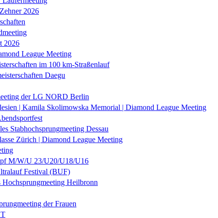
r Läufermeeting
 Zehner 2026
schaften
dmeeting
it 2026
iamond League Meeting
sterschaften im 100 km-Straßenlauf
eisterschaften Daegu
eeting der LG NORD Berlin
lesien | Kamila Skolimowska Memorial | Diamond League Meeting
Abendsportfest
nales Stabhochsprungmeeting Dessau
klasse Zürich | Diamond League Meeting
ting
f M/W/U 23/U20/U18/U16
ltralauf Festival (BUF)
es Hochsprungmeeting Heilbronn
prungmeeting der Frauen
ST