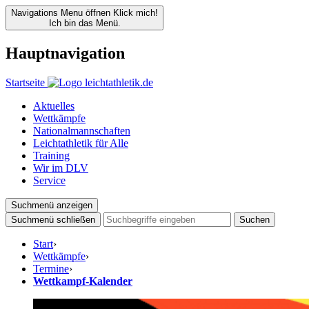
Navigations Menu öffnen
Klick mich!
Ich bin das Menü.
Hauptnavigation
Startseite
Aktuelles
Wettkämpfe
Nationalmannschaften
Leichtathletik für Alle
Training
Wir im DLV
Service
Suchmenü anzeigen
Suchmenü schließen
Suchen
Start
›
Wettkämpfe
›
Termine
›
Wettkampf-Kalender