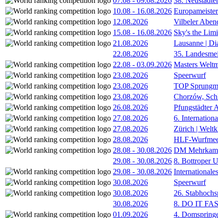
07.08
-
09.08.2026
38. Neustädte
10.08
-
16.08.2026
Europameister
12.08.2026
Vilbeler Aben
15.08
-
16.08.2026
Sky's the Lim
21.08.2026
Lausanne | D
22.08.2026
35. Landesmei
22.08
-
03.09.2026
Masters Weltm
23.08.2026
Speerwurf
23.08.2026
TOP Sprungm
23.08.2026
Chorzów, Sch
26.08.2026
Pfungstädter 
27.08.2026
6. Internatio
27.08.2026
Zürich | Welt
28.08.2026
HLF-Wurfmee
28.08
-
30.08.2026
DM Mehrkamp
29.08
-
30.08.2026
8. Bottroper U
29.08
-
30.08.2026
International
30.08.2026
Speerwurf
30.08.2026
26. Stabhochs
30.08.2026
8. DO IT FA
01.09.2026
4. Domspring