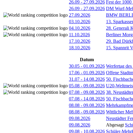
26.09
-
27.09.2026
Fest der 1000
26.09
-
27.09.2026
DM Wurf-Meh
27.09.2026
BMW BERL
03.10.2026
13. Sparkass
04.10.2026
28. Generali 
11.10.2026
Berliner Morg
17.10.2026
29. Bad Dürkh
18.10.2026
15. Spannrit 
Datum
30.05
-
01.09.2026
Werfertag de
17.06
-
01.09.2026
Offene Stadt
31.07
-
14.08.2026
50. Fischbach
05.08
-
09.08.2026
U20-Weltmeist
07.08
-
09.08.2026
38. Neustädte
07.08
-
14.08.2026
50. Fischbach
08.08
-
09.08.2026
Mehrkampfmeet
08.08
-
09.08.2026
Wittlicher Me
09.08.2026
Neustädter Fer
09.08.2026
Abgesagt
Sch
09.08
-
10.08.2026
Schüler-Mehr