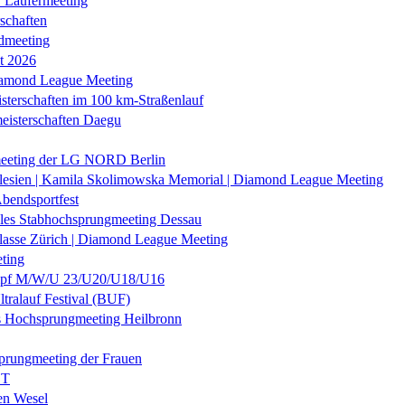
r Läufermeeting
schaften
dmeeting
it 2026
iamond League Meeting
sterschaften im 100 km-Straßenlauf
eisterschaften Daegu
eeting der LG NORD Berlin
lesien | Kamila Skolimowska Memorial | Diamond League Meeting
Abendsportfest
nales Stabhochsprungmeeting Dessau
klasse Zürich | Diamond League Meeting
ting
f M/W/U 23/U20/U18/U16
ltralauf Festival (BUF)
es Hochsprungmeeting Heilbronn
prungmeeting der Frauen
ST
en Wesel