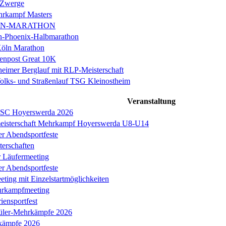
 Zwerge
rkampf Masters
IN-MARATHON
en-Phoenix-Halbmarathon
Köln Marathon
enpost Great 10K
eimer Berglauf mit RLP-Meisterschaft
Volks- und Straßenlauf TSG Kleinostheim
Veranstaltung
s SC Hoyerswerda 2026
meisterschaft Mehrkampf Hoyerswerda U8-U14
er Abendsportfeste
erschaften
r Läufermeeting
er Abendsportfeste
ing mit Einzelstartmöglichkeiten
hrkampfmeeting
iensportfest
üler-Mehrkämpfe 2026
kämpfe 2026