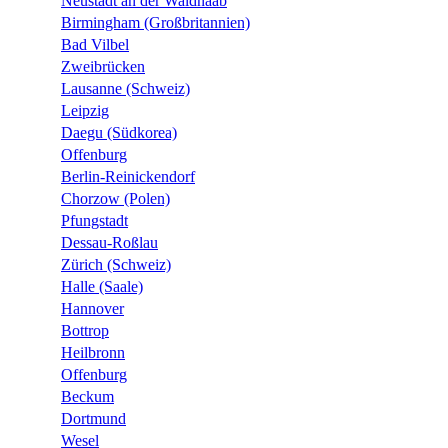
Neustadt an der Waldnaab
Birmingham (Großbritannien)
Bad Vilbel
Zweibrücken
Lausanne (Schweiz)
Leipzig
Daegu (Südkorea)
Offenburg
Berlin-Reinickendorf
Chorzow (Polen)
Pfungstadt
Dessau-Roßlau
Zürich (Schweiz)
Halle (Saale)
Hannover
Bottrop
Heilbronn
Offenburg
Beckum
Dortmund
Wesel