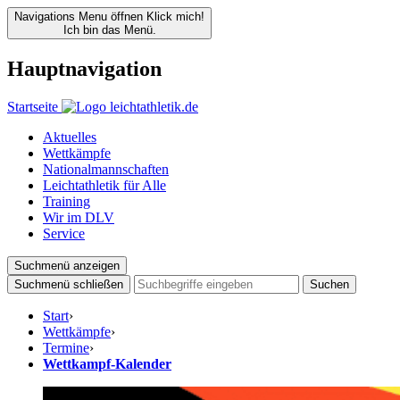
Navigations Menu öffnen
Klick mich!
Ich bin das Menü.
Hauptnavigation
Startseite
Aktuelles
Wettkämpfe
Nationalmannschaften
Leichtathletik für Alle
Training
Wir im DLV
Service
Suchmenü anzeigen
Suchmenü schließen
Suchen
Start
›
Wettkämpfe
›
Termine
›
Wettkampf-Kalender