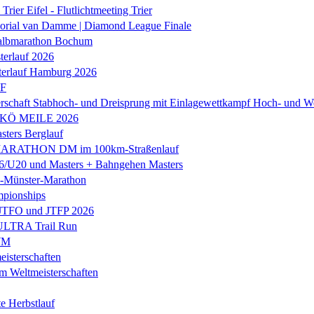
Trier Eifel - Flutlichtmeeting Trier
orial van Damme | Diamond League Finale
albmarathon Bochum
erlauf 2026
terlauf Hamburg 2026
LF
rschaft Stabhoch- und Dreisprung mit Einlagewettkampf Hoch- und W
 KÖ MEILE 2026
ers Berglauf
ARATHON DM im 100km-Straßenlauf
U20 und Masters + Bahngehen Masters
k-Münster-Marathon
mpionships
 JTFO und JTFP 2026
 ULTRA Trail Run
WM
isterschaften
m Weltmeisterschaften
e Herbstlauf