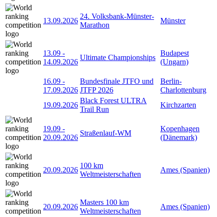
24. Volksbank-Münster-
13.09.2026
Münster
Marathon
13.09
-
Budapest
Ultimate Championships
14.09.2026
(Ungarn)
16.09
-
Bundesfinale JTFO und
Berlin-
17.09.2026
JTFP 2026
Charlottenburg
Black Forest ULTRA
19.09.2026
Kirchzarten
Trail Run
19.09
-
Kopenhagen
Straßenlauf-WM
20.09.2026
(Dänemark)
100 km
20.09.2026
Ames (Spanien)
Weltmeisterschaften
Masters 100 km
20.09.2026
Ames (Spanien)
Weltmeisterschaften