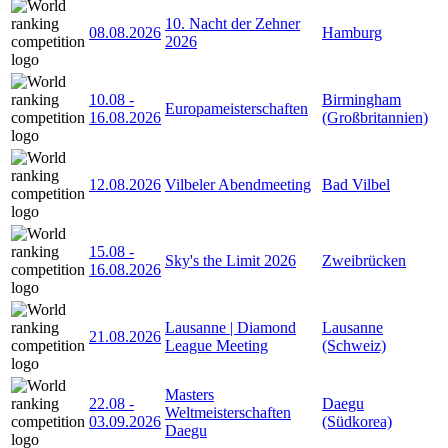
10. Nacht der Zehner
08.08.2026
Hamburg
2026
10.08
-
Birmingham
Europameisterschaften
16.08.2026
(Großbritannien)
12.08.2026
Vilbeler Abendmeeting
Bad Vilbel
15.08
-
Sky's the Limit 2026
Zweibrücken
16.08.2026
Lausanne | Diamond
Lausanne
21.08.2026
League Meeting
(Schweiz)
Masters
22.08
-
Daegu
Weltmeisterschaften
03.09.2026
(Südkorea)
Daegu