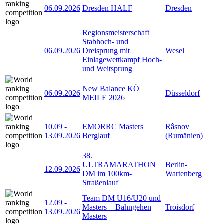
06.09.2026
Dresden HALF
Dresden
Regionsmeisterschaft
Stabhoch- und
06.09.2026
Dreisprung mit
Wesel
Einlagewettkampf Hoch-
und Weitsprung
New Balance KÖ
06.09.2026
Düsseldorf
MEILE 2026
10.09
-
EMORRC Masters
Râșnov
13.09.2026
Berglauf
(Rumänien)
38.
ULTRAMARATHON
Berlin-
12.09.2026
DM im 100km-
Wartenberg
Straßenlauf
Team DM U16/U20 und
12.09
-
Masters + Bahngehen
Troisdorf
13.09.2026
Masters