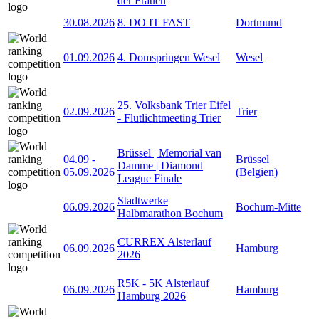
der Frauen
30.08.2026
8. DO IT FAST
Dortmund
01.09.2026
4. Domspringen Wesel
Wesel
25. Volksbank Trier Eifel
02.09.2026
Trier
- Flutlichtmeeting Trier
Brüssel | Memorial van
04.09
-
Brüssel
Damme | Diamond
05.09.2026
(Belgien)
League Finale
Stadtwerke
06.09.2026
Bochum-Mitte
Halbmarathon Bochum
CURREX Alsterlauf
06.09.2026
Hamburg
2026
R5K - 5K Alsterlauf
06.09.2026
Hamburg
Hamburg 2026