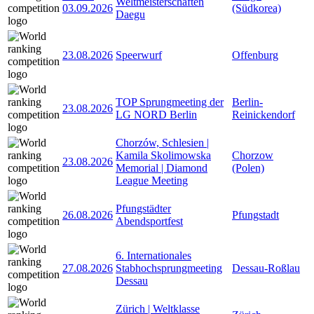
Weltmeisterschaften
03.09.2026
(Südkorea)
Daegu
23.08.2026
Speerwurf
Offenburg
TOP Sprungmeeting der
Berlin-
23.08.2026
LG NORD Berlin
Reinickendorf
Chorzów, Schlesien |
Kamila Skolimowska
Chorzow
23.08.2026
Memorial | Diamond
(Polen)
League Meeting
Pfungstädter
26.08.2026
Pfungstadt
Abendsportfest
6. Internationales
27.08.2026
Stabhochsprungmeeting
Dessau-Roßlau
Dessau
Zürich | Weltklasse