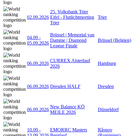
25. Volksbank Trier
02.09.2026
Eifel - Flutlichtmeeting
Trier
Trier
Brüssel | Memorial van
04.09
-
Damme | Diamond
Brüssel (Belgien)
05.09.2026
League Finale
CURREX Alsterlauf
06.09.2026
Hamburg
2026
06.09.2026
Dresden HALF
Dresden
New Balance KÖ
06.09.2026
Düsseldorf
MEILE 2026
10.09
-
EMORRC Masters
Râșnov
13.09.2026
Berglauf
(Rumänien)