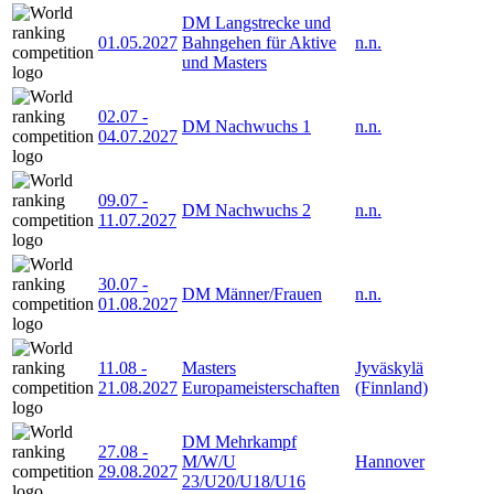
DM Langstrecke und
01.05.2027
Bahngehen für Aktive
n.n.
und Masters
02.07
-
DM Nachwuchs 1
n.n.
04.07.2027
09.07
-
DM Nachwuchs 2
n.n.
11.07.2027
30.07
-
DM Männer/Frauen
n.n.
01.08.2027
11.08
-
Masters
Jyväskylä
21.08.2027
Europameisterschaften
(Finnland)
DM Mehrkampf
27.08
-
M/W/U
Hannover
29.08.2027
23/U20/U18/U16