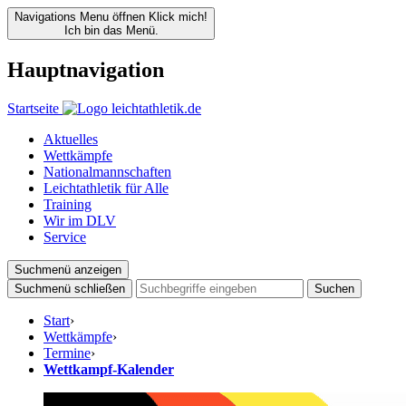
Navigations Menu öffnen
Klick mich!
Ich bin das Menü.
Hauptnavigation
Startseite
Aktuelles
Wettkämpfe
Nationalmannschaften
Leichtathletik für Alle
Training
Wir im DLV
Service
Suchmenü anzeigen
Suchmenü schließen
Suchen
Start
›
Wettkämpfe
›
Termine
›
Wettkampf-Kalender