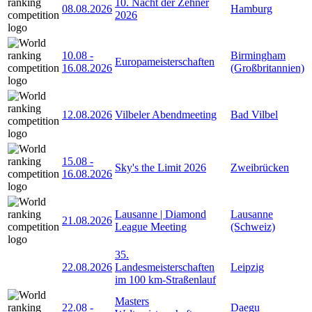
10. Nacht der Zehner
08.08.2026
Hamburg
2026
10.08
-
Birmingham
Europameisterschaften
16.08.2026
(Großbritannien)
12.08.2026
Vilbeler Abendmeeting
Bad Vilbel
15.08
-
Sky's the Limit 2026
Zweibrücken
16.08.2026
Lausanne | Diamond
Lausanne
21.08.2026
League Meeting
(Schweiz)
35.
22.08.2026
Landesmeisterschaften
Leipzig
im 100 km-Straßenlauf
Masters
22.08
-
Daegu