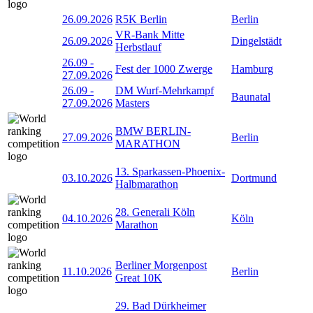
26.09.2026
R5K Berlin
Berlin
VR-Bank Mitte
26.09.2026
Dingelstädt
Herbstlauf
26.09
-
Fest der 1000 Zwerge
Hamburg
27.09.2026
26.09
-
DM Wurf-Mehrkampf
Baunatal
27.09.2026
Masters
BMW BERLIN-
27.09.2026
Berlin
MARATHON
13. Sparkassen-Phoenix-
03.10.2026
Dortmund
Halbmarathon
28. Generali Köln
04.10.2026
Köln
Marathon
Berliner Morgenpost
11.10.2026
Berlin
Great 10K
29. Bad Dürkheimer