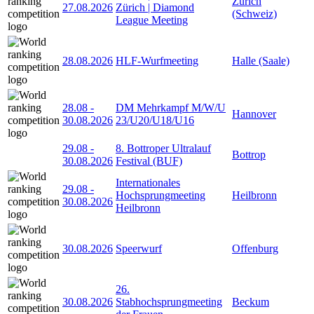
Zürich
27.08.2026
Zürich | Diamond
(Schweiz)
League Meeting
28.08.2026
HLF-Wurfmeeting
Halle (Saale)
28.08
-
DM Mehrkampf M/W/U
Hannover
30.08.2026
23/U20/U18/U16
29.08
-
8. Bottroper Ultralauf
Bottrop
30.08.2026
Festival (BUF)
Internationales
29.08
-
Hochsprungmeeting
Heilbronn
30.08.2026
Heilbronn
30.08.2026
Speerwurf
Offenburg
26.
30.08.2026
Stabhochsprungmeeting
Beckum