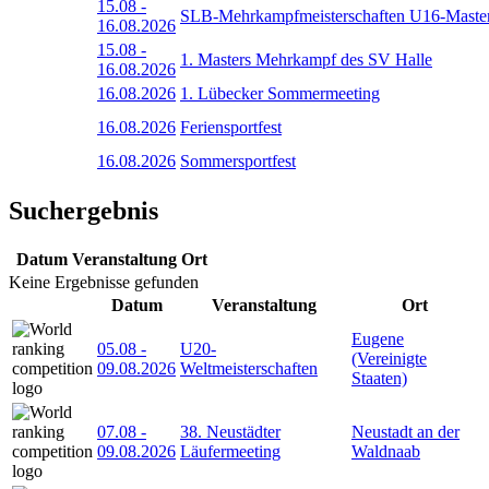
15.08
-
SLB-Mehrkampfmeisterschaften U16-Maste
16.08.2026
15.08
-
1. Masters Mehrkampf des SV Halle
16.08.2026
16.08.2026
1. Lübecker Sommermeeting
16.08.2026
Feriensportfest
16.08.2026
Sommersportfest
Suchergebnis
Datum
Veranstaltung
Ort
Keine Ergebnisse gefunden
Datum
Veranstaltung
Ort
Eugene
05.08
-
U20-
(Vereinigte
09.08.2026
Weltmeisterschaften
Staaten)
07.08
-
38. Neustädter
Neustadt an der
09.08.2026
Läufermeeting
Waldnaab