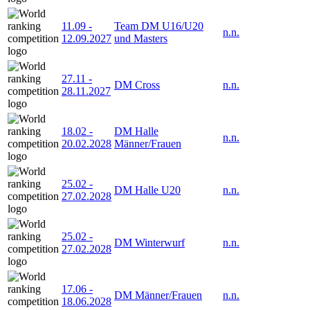
11.09
-
Team DM U16/U20
n.n.
12.09.2027
und Masters
27.11
-
DM Cross
n.n.
28.11.2027
18.02
-
DM Halle
n.n.
20.02.2028
Männer/Frauen
25.02
-
DM Halle U20
n.n.
27.02.2028
25.02
-
DM Winterwurf
n.n.
27.02.2028
17.06
-
DM Männer/Frauen
n.n.
18.06.2028