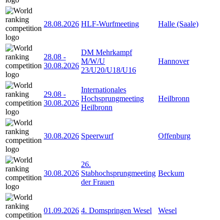
28.08.2026
HLF-Wurfmeeting
Halle (Saale)
DM Mehrkampf
28.08
-
M/W/U
Hannover
30.08.2026
23/U20/U18/U16
Internationales
29.08
-
Hochsprungmeeting
Heilbronn
30.08.2026
Heilbronn
30.08.2026
Speerwurf
Offenburg
26.
30.08.2026
Stabhochsprungmeeting
Beckum
der Frauen
01.09.2026
4. Domspringen Wesel
Wesel