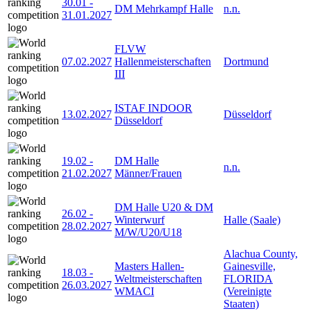
30.01
-
DM Mehrkampf Halle
n.n.
31.01.2027
FLVW
07.02.2027
Hallenmeisterschaften
Dortmund
III
ISTAF INDOOR
13.02.2027
Düsseldorf
Düsseldorf
19.02
-
DM Halle
n.n.
21.02.2027
Männer/Frauen
DM Halle U20 & DM
26.02
-
Winterwurf
Halle (Saale)
28.02.2027
M/W/U20/U18
Alachua County,
Masters Hallen-
Gainesville,
18.03
-
Weltmeisterschaften
FLORIDA
26.03.2027
WMACI
(Vereinigte
Staaten)