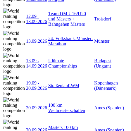
Team DM U16/U20
12.09
-
und Masters +
Troisdorf
13.09.2026
Bahngehen Masters
24. Volksbank-Münster-
13.09.2026
Münster
Marathon
13.09
-
Ultimate
Budapest
14.09.2026
Championships
(Ungarn)
19.09
-
Kopenhagen
Straßenlauf-WM
20.09.2026
(Dänemark)
100 km
20.09.2026
Ames (Spanien)
Weltmeisterschaften
Masters 100 km
20.09.2026
Ames (Spanien)