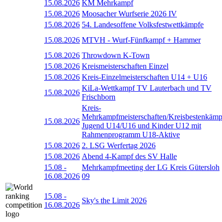
15.08.2026
KM Mehrkampf
15.08.2026
Moosacher Wurfserie 2026 IV
15.08.2026
54. Landesoffene Volksfestwettkämpfe
15.08.2026
MTVH - Wurf-Fünfkampf + Hammer
15.08.2026
Throwdown K-Town
15.08.2026
Kreismeisterschaften Einzel
15.08.2026
Kreis-Einzelmeisterschaften U14 + U16
KiLa-Wettkampf TV Lauterbach und TV
15.08.2026
Frischborn
Kreis-
Mehrkampfmeisterschaften/Kreisbestenkämp
15.08.2026
Jugend U14/U16 und Kinder U12 mit
Rahmenprogramm U18-Aktive
15.08.2026
2. LSG Werfertag 2026
15.08.2026
Abend 4-Kampf des SV Halle
15.08
-
Mehrkampfmeeting der LG Kreis Gütersloh
16.08.2026
09
15.08
-
Sky's the Limit 2026
16.08.2026