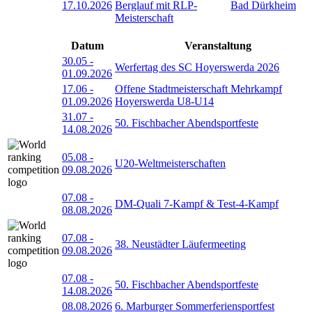
17.10.2026
Berglauf mit RLP-
Bad Dürkheim
Meisterschaft
Datum
Veranstaltung
30.05
-
Werfertag des SC Hoyerswerda 2026
01.09.2026
17.06
-
Offene Stadtmeisterschaft Mehrkampf
01.09.2026
Hoyerswerda U8-U14
31.07
-
50. Fischbacher Abendsportfeste
14.08.2026
05.08
-
U20-Weltmeisterschaften
09.08.2026
07.08
-
DM-Quali 7-Kampf & Test-4-Kampf
08.08.2026
07.08
-
38. Neustädter Läufermeeting
09.08.2026
07.08
-
50. Fischbacher Abendsportfeste
14.08.2026
08.08.2026
6. Marburger Sommerferiensportfest