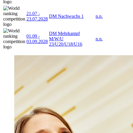
21.07
-
DM Nachwuchs 1
n.n.
23.07.2028
DM Mehrkampf
01.09
-
M/W/U
n.n.
03.09.2028
23/U20/U18/U16