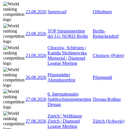
23.08.2026
Speerwurf
Offenburg
TOP Sprungmeeting
Berlin-
23.08.2026
der LG NORD Berlin
Reinickendorf
Chorzów, Schlesien |
Kamila Skolimowska
23.08.2026
Chorzow (Polen)
Memorial | Diamond
League Meeting
Pfungstädter
26.08.2026
Pfungstadt
Abendsportfest
6. Internationales
27.08.2026
Stabhochsprungmeeting
Dessau-Roßlau
Dessau
Zürich | Weltklasse
27.08.2026
Zürich | Diamond
Zürich (Schweiz)
League Meeting