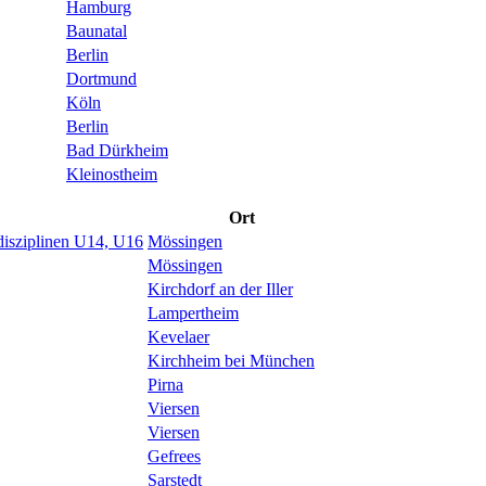
Hamburg
Baunatal
Berlin
Dortmund
Köln
Berlin
Bad Dürkheim
Kleinostheim
Ort
sziplinen U14, U16
Mössingen
Mössingen
Kirchdorf an der Iller
Lampertheim
Kevelaer
Kirchheim bei München
Pirna
Viersen
Viersen
Gefrees
Sarstedt