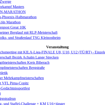
 Zwerge
rkampf Masters
IN-MARATHON
en-Phoenix-Halbmarathon
Köln Marathon
enpost Great 10K
eimer Berglauf mit RLP-Meisterschaft
Volks- und Straßenlauf TSG Kleinostheim
Veranstaltung
smeeting mit KILA-Liga-FINALE U8, U10, U12 (TÜ/RT) - Einzeldi
erschaft Bezirk Achalm Lange Strecken
fmeisterschaften Kreis Biberach
pfmeisterschaften Bergstraße
hletik
er Mehrkampfmeisterschaften
st VFL Pirna-Copitz
-Gedächtnissportfest
t
irgstrailrun
ng- und Staffel-Challenge + KM U16+jünger