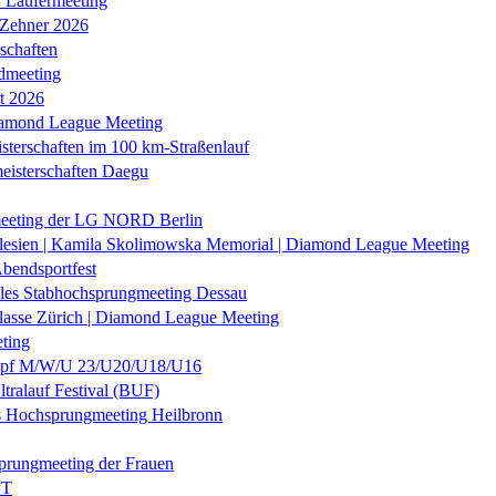
r Läufermeeting
 Zehner 2026
schaften
dmeeting
it 2026
iamond League Meeting
sterschaften im 100 km-Straßenlauf
eisterschaften Daegu
eeting der LG NORD Berlin
lesien | Kamila Skolimowska Memorial | Diamond League Meeting
Abendsportfest
nales Stabhochsprungmeeting Dessau
klasse Zürich | Diamond League Meeting
ting
f M/W/U 23/U20/U18/U16
ltralauf Festival (BUF)
es Hochsprungmeeting Heilbronn
prungmeeting der Frauen
ST