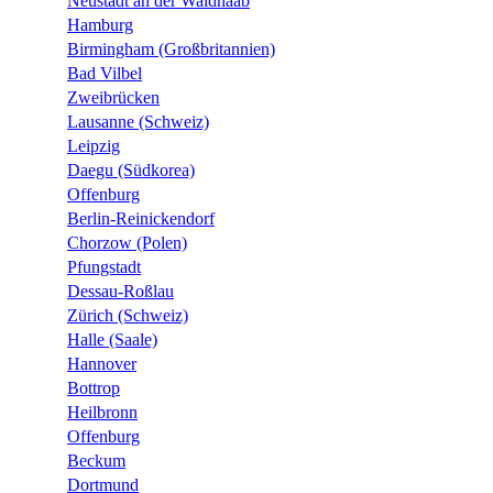
Neustadt an der Waldnaab
Hamburg
Birmingham (Großbritannien)
Bad Vilbel
Zweibrücken
Lausanne (Schweiz)
Leipzig
Daegu (Südkorea)
Offenburg
Berlin-Reinickendorf
Chorzow (Polen)
Pfungstadt
Dessau-Roßlau
Zürich (Schweiz)
Halle (Saale)
Hannover
Bottrop
Heilbronn
Offenburg
Beckum
Dortmund