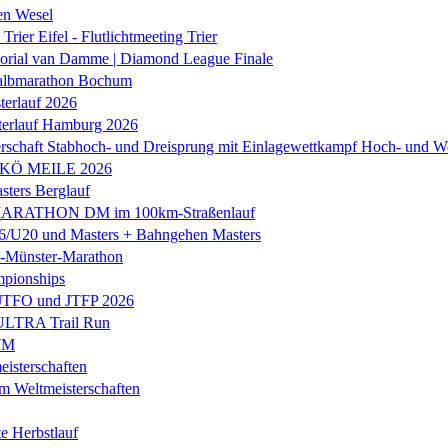
en Wesel
Trier Eifel - Flutlichtmeeting Trier
orial van Damme | Diamond League Finale
albmarathon Bochum
erlauf 2026
terlauf Hamburg 2026
rschaft Stabhoch- und Dreisprung mit Einlagewettkampf Hoch- und W
 KÖ MEILE 2026
ers Berglauf
ARATHON DM im 100km-Straßenlauf
U20 und Masters + Bahngehen Masters
k-Münster-Marathon
mpionships
 JTFO und JTFP 2026
 ULTRA Trail Run
WM
isterschaften
m Weltmeisterschaften
e Herbstlauf