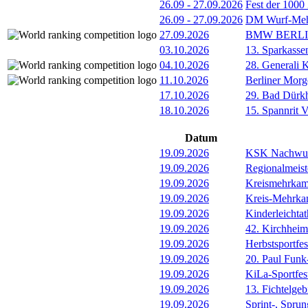
26.09
-
27.09.2026
Fest der 1000
26.09
-
27.09.2026
DM Wurf-Meh
27.09.2026
BMW BERL
03.10.2026
13. Sparkass
04.10.2026
28. Generali 
11.10.2026
Berliner Morg
17.10.2026
29. Bad Dürkh
18.10.2026
15. Spannrit 
Datum
19.09.2026
KSK Nachwuch
19.09.2026
Regionalmeist
19.09.2026
Kreismehrkamp
19.09.2026
Kreis-Mehrkam
19.09.2026
Kinderleichtat
19.09.2026
42. Kirchheim
19.09.2026
Herbstsportfe
19.09.2026
20. Paul Funk
19.09.2026
KiLa-Sportfes
19.09.2026
13. Fichtelgeb
19.09.2026
Sprint-, Spru