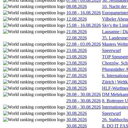
07.08
-
09.08.2026
38. Neustädte
08.08.2026
10. Nacht der
10.08
-
16.08.2026
Europameister
12.08.2026
Vilbeler Aben
15.08
-
16.08.2026
Sky's the Lim
21.08.2026
Lausanne | D
22.08.2026
35. Landesmei
22.08
-
03.09.2026
Masters Weltm
23.08.2026
Speerwurf
23.08.2026
TOP Sprungm
23.08.2026
Chorzów, Sch
26.08.2026
Pfungstädter 
27.08.2026
6. Internatio
27.08.2026
Zürich | Welt
28.08.2026
HLF-Wurfmee
28.08
-
30.08.2026
DM Mehrkamp
29.08
-
30.08.2026
8. Bottroper U
29.08
-
30.08.2026
International
30.08.2026
Speerwurf
30.08.2026
26. Stabhochs
30.08.2026
8. DO IT FA