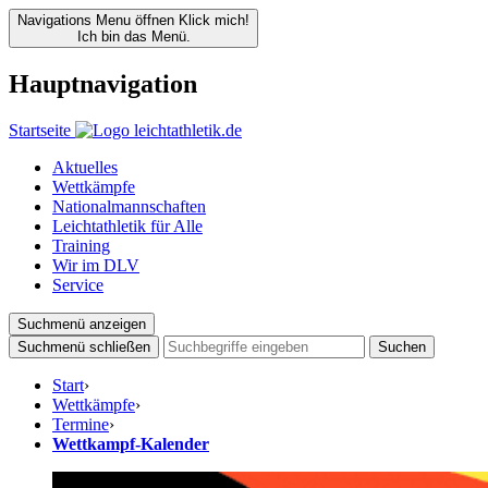
Navigations Menu öffnen
Klick mich!
Ich bin das Menü.
Hauptnavigation
Startseite
Aktuelles
Wettkämpfe
Nationalmannschaften
Leichtathletik für Alle
Training
Wir im DLV
Service
Suchmenü anzeigen
Suchmenü schließen
Suchen
Start
›
Wettkämpfe
›
Termine
›
Wettkampf-Kalender