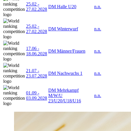
25.02
-
DM Halle U20
n.n.
27.02.2028
25.02
-
DM Winterwurf
n.n.
27.02.2028
17.06
-
DM Männer/Frauen
n.n.
18.06.2028
21.07
-
DM Nachwuchs 1
n.n.
23.07.2028
DM Mehrkampf
01.09
-
M/W/U
n.n.
03.09.2028
23/U20/U18/U16