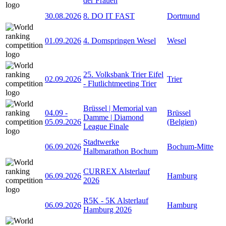
der Frauen
30.08.2026
8. DO IT FAST
Dortmund
01.09.2026
4. Domspringen Wesel
Wesel
25. Volksbank Trier Eifel
02.09.2026
Trier
- Flutlichtmeeting Trier
Brüssel | Memorial van
04.09
-
Brüssel
Damme | Diamond
05.09.2026
(Belgien)
League Finale
Stadtwerke
06.09.2026
Bochum-Mitte
Halbmarathon Bochum
CURREX Alsterlauf
06.09.2026
Hamburg
2026
R5K - 5K Alsterlauf
06.09.2026
Hamburg
Hamburg 2026