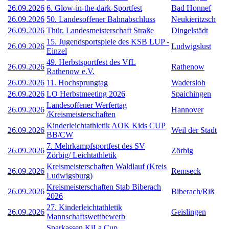
26.09.2026
6. Glow-in-the-dark-Sportfest
Bad Honnef
26.09.2026
50. Landesoffener Bahnabschluss
Neukieritzsch
26.09.2026
Thür. Landesmeisterschaft Straße
Dingelstädt
15. Jugendsportspiele des KSB LUP -
26.09.2026
Ludwigslust
Einzel
49. Herbstsportfest des VfL
26.09.2026
Rathenow
Rathenow e.V.
26.09.2026
11. Hochsprungtag
Wadersloh
26.09.2026
LO Herbstmeeting 2026
Spaichingen
Landesoffener Werfertag
26.09.2026
Hannover
/Kreismeisterschaften
Kinderleichtathletik AOK Kids CUP
26.09.2026
Weil der Stadt
BB/CW
7. Mehrkampfsportfest des SV
26.09.2026
Zörbig
Zörbig/ Leichtathletik
Kreismeisterschaften Waldlauf (Kreis
26.09.2026
Remseck
Ludwigsburg)
Kreismeisterschaften Stab Biberach
26.09.2026
Biberach/Riß
2026
27. Kinderleichtathletik
26.09.2026
Geislingen
Mannschaftswettbewerb
Sparkassen KiLa Cup