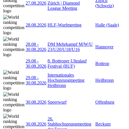
Zürich
27.08.2026
Zürich | Diamond
(Schweiz)
League Meeting
28.08.2026
HLF-Wurfmeeting
Halle (Saale)
28.08
-
DM Mehrkampf M/W/U
Hannover
30.08.2026
23/U20/U18/U16
29.08
-
8. Bottroper Ultralauf
Bottrop
30.08.2026
Festival (BUF)
Internationales
29.08
-
Hochsprungmeeting
Heilbronn
30.08.2026
Heilbronn
30.08.2026
Speerwurf
Offenburg
26.
30.08.2026
Stabhochsprungmeeting
Beckum