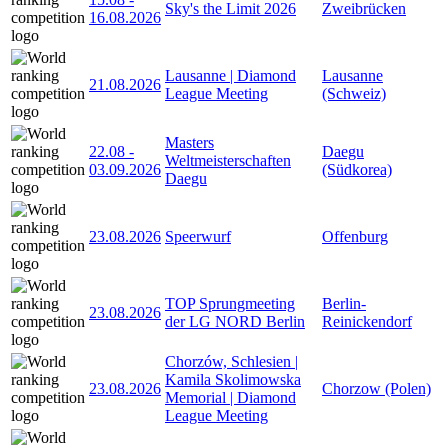
Sky's the Limit 2026
Zweibrücken
16.08.2026
Lausanne | Diamond
Lausanne
21.08.2026
League Meeting
(Schweiz)
Masters
22.08
-
Daegu
Weltmeisterschaften
03.09.2026
(Südkorea)
Daegu
23.08.2026
Speerwurf
Offenburg
TOP Sprungmeeting
Berlin-
23.08.2026
der LG NORD Berlin
Reinickendorf
Chorzów, Schlesien |
Kamila Skolimowska
23.08.2026
Chorzow (Polen)
Memorial | Diamond
League Meeting