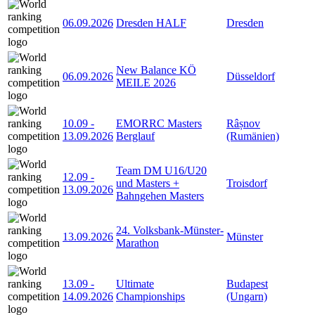
06.09.2026
Dresden HALF
Dresden
New Balance KÖ
06.09.2026
Düsseldorf
MEILE 2026
10.09
-
EMORRC Masters
Râșnov
13.09.2026
Berglauf
(Rumänien)
Team DM U16/U20
12.09
-
und Masters +
Troisdorf
13.09.2026
Bahngehen Masters
24. Volksbank-Münster-
13.09.2026
Münster
Marathon
13.09
-
Ultimate
Budapest
14.09.2026
Championships
(Ungarn)