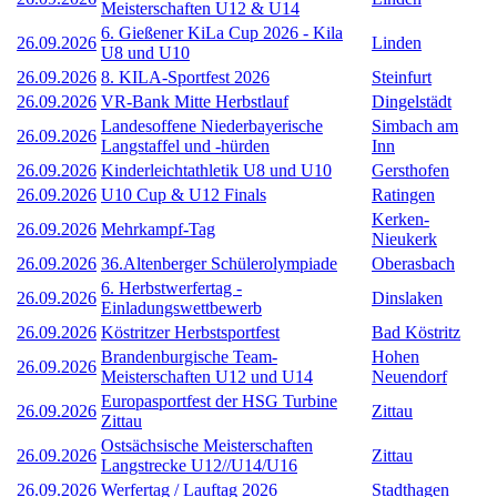
Meisterschaften U12 & U14
6. Gießener KiLa Cup 2026 - Kila
26.09.2026
Linden
U8 und U10
26.09.2026
8. KILA-Sportfest 2026
Steinfurt
26.09.2026
VR-Bank Mitte Herbstlauf
Dingelstädt
Landesoffene Niederbayerische
Simbach am
26.09.2026
Langstaffel und -hürden
Inn
26.09.2026
Kinderleichtathletik U8 und U10
Gersthofen
26.09.2026
U10 Cup & U12 Finals
Ratingen
Kerken-
26.09.2026
Mehrkampf-Tag
Nieukerk
26.09.2026
36.Altenberger Schülerolympiade
Oberasbach
6. Herbstwerfertag -
26.09.2026
Dinslaken
Einladungswettbewerb
26.09.2026
Köstritzer Herbstsportfest
Bad Köstritz
Brandenburgische Team-
Hohen
26.09.2026
Meisterschaften U12 und U14
Neuendorf
Europasportfest der HSG Turbine
26.09.2026
Zittau
Zittau
Ostsächsische Meisterschaften
26.09.2026
Zittau
Langstrecke U12//U14/U16
26.09.2026
Werfertag / Lauftag 2026
Stadthagen