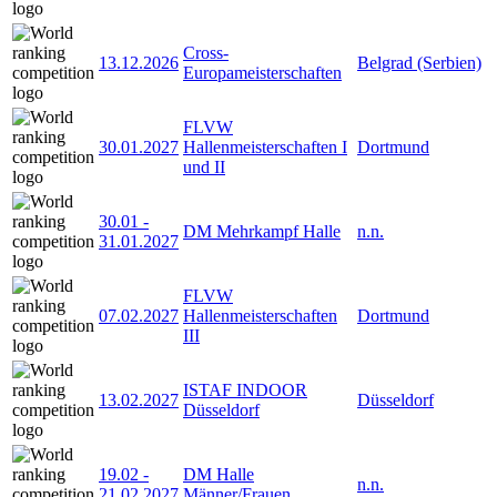
Cross-
13.12.2026
Belgrad (Serbien)
Europameisterschaften
FLVW
30.01.2027
Hallenmeisterschaften I
Dortmund
und II
30.01
-
DM Mehrkampf Halle
n.n.
31.01.2027
FLVW
07.02.2027
Hallenmeisterschaften
Dortmund
III
ISTAF INDOOR
13.02.2027
Düsseldorf
Düsseldorf
19.02
-
DM Halle
n.n.
21.02.2027
Männer/Frauen