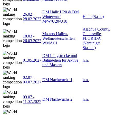
DM Halle U20 & DM
26.02
-
Winterwurf
Halle (Saale)
28.02.2027
M/W/U20/U18
Alachua County,
Masters Hallen-
Gainesville,
18.03
-
Weltmeisterschaften
FLORIDA
26.03.2027
WMACI
(Vereinigte
Staaten)
DM Langstrecke und
01.05.2027
Bahngehen für Aktive
n.n.
und Masters
02.07
-
DM Nachwuchs 1
n.n.
04.07.2027
09.07
-
DM Nachwuchs 2
n.n.
11.07.2027