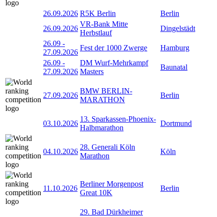
26.09.2026
R5K Berlin
Berlin
VR-Bank Mitte
26.09.2026
Dingelstädt
Herbstlauf
26.09
-
Fest der 1000 Zwerge
Hamburg
27.09.2026
26.09
-
DM Wurf-Mehrkampf
Baunatal
27.09.2026
Masters
BMW BERLIN-
27.09.2026
Berlin
MARATHON
13. Sparkassen-Phoenix-
03.10.2026
Dortmund
Halbmarathon
28. Generali Köln
04.10.2026
Köln
Marathon
Berliner Morgenpost
11.10.2026
Berlin
Great 10K
29. Bad Dürkheimer