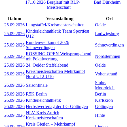
17.10.2026
Berglauf mit RLP-
Bad Dürkheim
Meisterschaft
Datum
Veranstaltung
Ort
25.09.2026
Langstaffel-Kreismeisterschaften
Oelde
Kinderleichtathletik Team Sportfest
25.09.2026
Ludwigsburg
U12
Rundenwettkampf 2026
25.09.2026
Schneverdingen
Schneverdingen
RÖSSING OPEN Weitsprungabend
25.09.2026
Nordstemmen
mit Pokalwertung
25.09.2026
24. Oelder Staffelabend
Oelde
Kreismeisterschaften Mehrkampf
26.09.2026
Vohenstrauß
Nord U12-U16
Stuhr-
26.09.2026
Saisonfinale
Moordeich
26.09.2026
R5K Berlin
Berlin
26.09.2026
Kinderleichtathletik
Karlskron
26.09.2026
Herbstwerfertag der LG Göttingen
Göttingen
NLV Kreis Aurich
26.09.2026
Hinte
Kreismeisterschaften
Kreis Gießen – Mehrkampf
26.09.2026
Linden