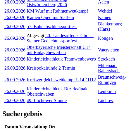
26.09.2026
Aalen
Ostwürttemberg 2026
26.09.2026
KM Wurf mit Rahmenwettkampf
Wehdel
26.09.2026
Kamen Open mit Staffeln
Kamen
Blankenburg
26.09.2026
57. Bahnabschlusssportfest
(Harz)
Abgesagt
50. Landesoffenes Christa
26.09.2026
Köngen
Steiner Gedächtnissportfest
Oberbayerische Meisterschaft U14
26.09.2026
Vaterstetten
mit Einlagebewerben
26.09.2026
Kinderleichtathletik Teamwettbewerb
Stockach
Mittenaar-
26.09.2026
Kreispokalrunde 2 Termin
Ballersbach
Braunschweig-
26.09.2026
Kreisvergleichswettkampf U14 / U12
Rüningen
Kinderleichtathletik Bezirksfinale
26.09.2026
Leutkirch
Oberschwaben
26.09.2026
49. Lüchower Stunde
Lüchow
Suchergebnis
Datum
Veranstaltung
Ort