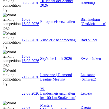
10. Nacht der Zehner
08.08.2026
Hamburg
2026
10.08
-
Birmingham
Europameisterschaften
16.08.2026
(Großbritannien)
12.08.2026
Vilbeler Abendmeeting
Bad Vilbel
15.08
-
Sky's the Limit 2026
Zweibrücken
16.08.2026
Lausanne | Diamond
Lausanne
21.08.2026
League Meeting
(Schweiz)
35.
22.08.2026
Landesmeisterschaften
Leipzig
im 100 km-Straßenlauf
Masters
22.08
-
Daegu