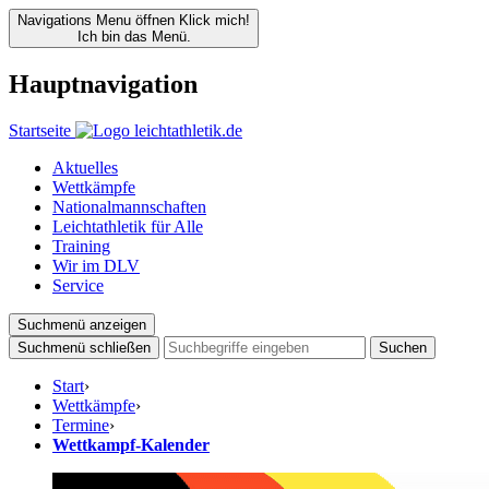
Navigations Menu öffnen
Klick mich!
Ich bin das Menü.
Hauptnavigation
Startseite
Aktuelles
Wettkämpfe
Nationalmannschaften
Leichtathletik für Alle
Training
Wir im DLV
Service
Suchmenü anzeigen
Suchmenü schließen
Suchen
Start
›
Wettkämpfe
›
Termine
›
Wettkampf-Kalender