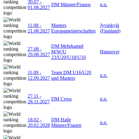
30.07
-
DM Männer/Frauen
n.n.
01.08.2027
11.08
-
Masters
Jyväskylä
21.08.2027
Europameisterschaften
(Finnland)
DM Mehrkampf
27.08
-
M/W/U
Hannover
29.08.2027
23/U20/U18/U16
11.09
-
Team DM U16/U20
n.n.
12.09.2027
und Masters
27.11
-
DM Cross
n.n.
28.11.2027
18.02
-
DM Halle
n.n.
20.02.2028
Männer/Frauen