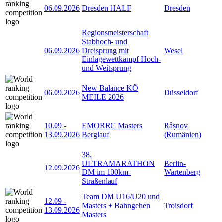
06.09.2026
Dresden HALF
Dresden
Regionsmeisterschaft
Stabhoch- und
06.09.2026
Dreisprung mit
Wesel
Einlagewettkampf Hoch-
und Weitsprung
New Balance KÖ
06.09.2026
Düsseldorf
MEILE 2026
10.09
-
EMORRC Masters
Râșnov
13.09.2026
Berglauf
(Rumänien)
38.
ULTRAMARATHON
Berlin-
12.09.2026
DM im 100km-
Wartenberg
Straßenlauf
Team DM U16/U20 und
12.09
-
Masters + Bahngehen
Troisdorf
13.09.2026
Masters