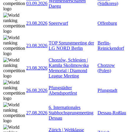
Weltmeisterschaften
03.09.2026
(Südkorea)
Daegu
23.08.2026
Speerwurf
Offenburg
TOP Sprungmeeting der
Berlin-
23.08.2026
LG NORD Berlin
Reinickendorf
Chorzów, Schlesien |
Kamila Skolimowska
Chorzow
23.08.2026
Memorial | Diamond
(Polen)
League Meeting
Pfungstädter
26.08.2026
Pfungstadt
Abendsportfest
6. Internationales
27.08.2026
Stabhochsprungmeeting
Dessau-Roßlau
Dessau
Zürich | Weltklasse