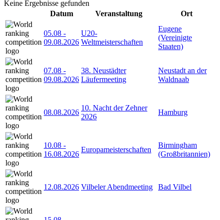
Keine Ergebnisse gefunden
Datum
Veranstaltung
Ort
Eugene
05.08
-
U20-
(Vereinigte
09.08.2026
Weltmeisterschaften
Staaten)
07.08
-
38. Neustädter
Neustadt an der
09.08.2026
Läufermeeting
Waldnaab
10. Nacht der Zehner
08.08.2026
Hamburg
2026
10.08
-
Birmingham
Europameisterschaften
16.08.2026
(Großbritannien)
12.08.2026
Vilbeler Abendmeeting
Bad Vilbel
15.08
-