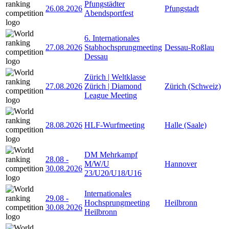
Pfungstädter
26.08.2026
Pfungstadt
Abendsportfest
6. Internationales
27.08.2026
Stabhochsprungmeeting
Dessau-Roßlau
Dessau
Zürich | Weltklasse
27.08.2026
Zürich | Diamond
Zürich (Schweiz)
League Meeting
28.08.2026
HLF-Wurfmeeting
Halle (Saale)
DM Mehrkampf
28.08
-
M/W/U
Hannover
30.08.2026
23/U20/U18/U16
Internationales
29.08
-
Hochsprungmeeting
Heilbronn
30.08.2026
Heilbronn