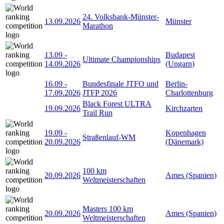
24. Volksbank-Münster-
13.09.2026
Münster
Marathon
13.09
-
Budapest
Ultimate Championships
14.09.2026
(Ungarn)
16.09
-
Bundesfinale JTFO und
Berlin-
17.09.2026
JTFP 2026
Charlottenburg
Black Forest ULTRA
19.09.2026
Kirchzarten
Trail Run
19.09
-
Kopenhagen
Straßenlauf-WM
20.09.2026
(Dänemark)
100 km
20.09.2026
Ames (Spanien)
Weltmeisterschaften
Masters 100 km
20.09.2026
Ames (Spanien)
Weltmeisterschaften