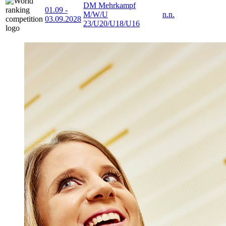
DM Mehrkampf
01.09
-
M/W/U
n.n.
03.09.2028
23/U20/U18/U16