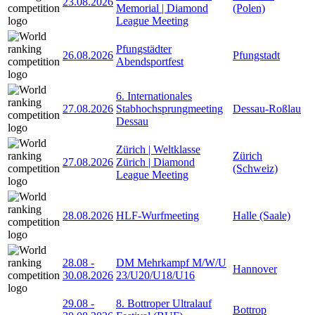
23.08.2026
Memorial | Diamond
(Polen)
League Meeting
Pfungstädter
26.08.2026
Pfungstadt
Abendsportfest
6. Internationales
27.08.2026
Stabhochsprungmeeting
Dessau-Roßlau
Dessau
Zürich | Weltklasse
Zürich
27.08.2026
Zürich | Diamond
(Schweiz)
League Meeting
28.08.2026
HLF-Wurfmeeting
Halle (Saale)
28.08
-
DM Mehrkampf M/W/U
Hannover
30.08.2026
23/U20/U18/U16
29.08
-
8. Bottroper Ultralauf
Bottrop