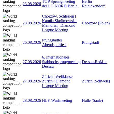
TOP Sprungmeeting
Berlin-
23.08.2026
der LG NORD Berlin
Reinickendorf
Chorzów, Schlesien |
Kamila Skolimowska
23.08.2026
Chorzow (Polen)
Memorial | Diamond
League Meeting
Pfungstädter
26.08.2026
Pfungstadt
Abendsportfest
6. Internationales
27.08.2026
Stabhochsprungmeeting
Dessau-Roßlau
Dessau
Zürich | Weltklasse
27.08.2026
Zürich | Diamond
Zürich (Schweiz)
League Meeting
28.08.2026
HLF-Wurfmeeting
Halle (Saale)