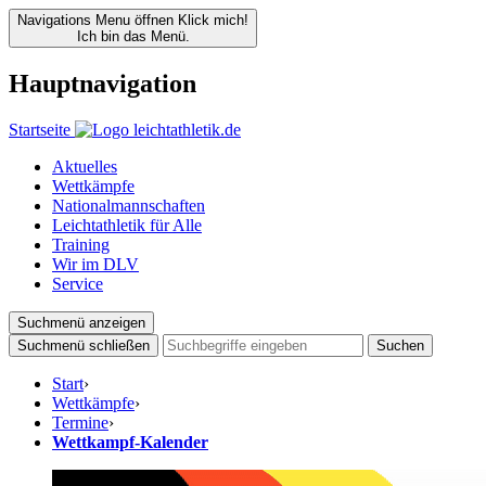
Navigations Menu öffnen
Klick mich!
Ich bin das Menü.
Hauptnavigation
Startseite
Aktuelles
Wettkämpfe
Nationalmannschaften
Leichtathletik für Alle
Training
Wir im DLV
Service
Suchmenü anzeigen
Suchmenü schließen
Suchen
Start
›
Wettkämpfe
›
Termine
›
Wettkampf-Kalender