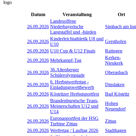
Datum
Veranstaltung
Ort
Landesoffene
26.09.2026
Niederbayerische
Simbach am In
Langstaffel und -hürden
Kinderleichtathletik U8 und
26.09.2026
Gersthofen
U10
26.09.2026
U10 Cup & U12 Finals
Ratingen
Kerken-
26.09.2026
Mehrkampf-Tag
Nieukerk
36.Altenberger
26.09.2026
Oberasbach
Schülerolympiade
6. Herbstwerfertag -
26.09.2026
Dinslaken
Einladungswettbewerb
26.09.2026
Köstritzer Herbstsportfest
Bad Köstritz
Brandenburgische Team-
Hohen
26.09.2026
Meisterschaften U12 und
Neuendorf
U14
Europasportfest der HSG
26.09.2026
Zittau
Turbine Zittau
26.09.2026
Werfertag / Lauftag 2026
Stadthagen