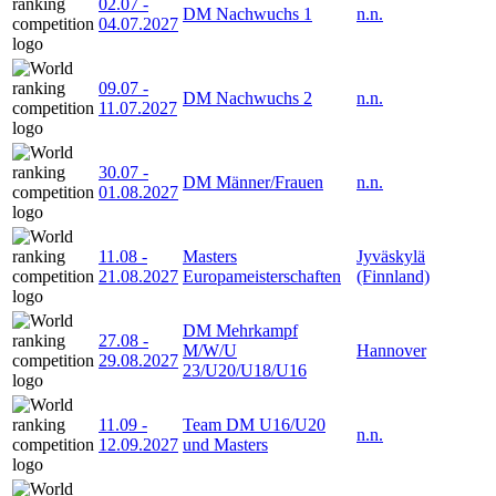
02.07
-
DM Nachwuchs 1
n.n.
04.07.2027
09.07
-
DM Nachwuchs 2
n.n.
11.07.2027
30.07
-
DM Männer/Frauen
n.n.
01.08.2027
11.08
-
Masters
Jyväskylä
21.08.2027
Europameisterschaften
(Finnland)
DM Mehrkampf
27.08
-
M/W/U
Hannover
29.08.2027
23/U20/U18/U16
11.09
-
Team DM U16/U20
n.n.
12.09.2027
und Masters