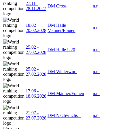
27.11
-
DM Cross
n.n.
28.11.2027
18.02
-
DM Halle
n.n.
20.02.2028
Männer/Frauen
25.02
-
DM Halle U20
n.n.
27.02.2028
25.02
-
DM Winterwurf
n.n.
27.02.2028
17.06
-
DM Männer/Frauen
n.n.
18.06.2028
21.07
-
DM Nachwuchs 1
n.n.
23.07.2028