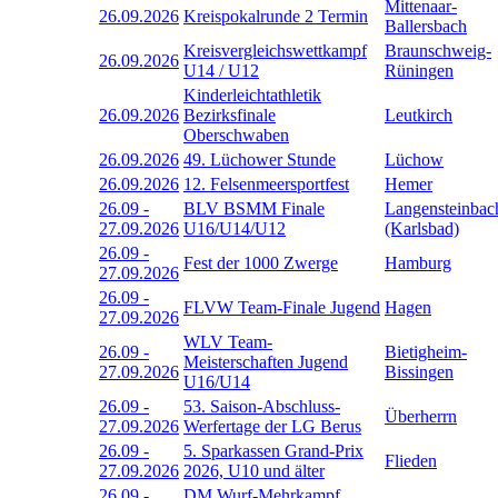
Mittenaar-
26.09.2026
Kreispokalrunde 2 Termin
Ballersbach
Kreisvergleichswettkampf
Braunschweig-
26.09.2026
U14 / U12
Rüningen
Kinderleichtathletik
26.09.2026
Bezirksfinale
Leutkirch
Oberschwaben
26.09.2026
49. Lüchower Stunde
Lüchow
26.09.2026
12. Felsenmeersportfest
Hemer
26.09
-
BLV BSMM Finale
Langensteinbac
27.09.2026
U16/U14/U12
(Karlsbad)
26.09
-
Fest der 1000 Zwerge
Hamburg
27.09.2026
26.09
-
FLVW Team-Finale Jugend
Hagen
27.09.2026
WLV Team-
26.09
-
Bietigheim-
Meisterschaften Jugend
27.09.2026
Bissingen
U16/U14
26.09
-
53. Saison-Abschluss-
Überherrn
27.09.2026
Werfertage der LG Berus
26.09
-
5. Sparkassen Grand-Prix
Flieden
27.09.2026
2026, U10 und älter
26.09
-
DM Wurf-Mehrkampf