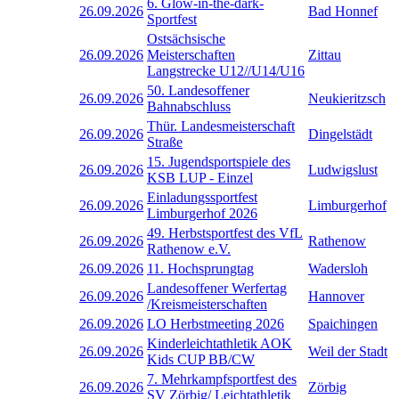
6. Glow-in-the-dark-
26.09.2026
Bad Honnef
Sportfest
Ostsächsische
26.09.2026
Meisterschaften
Zittau
Langstrecke U12//U14/U16
50. Landesoffener
26.09.2026
Neukieritzsch
Bahnabschluss
Thür. Landesmeisterschaft
26.09.2026
Dingelstädt
Straße
15. Jugendsportspiele des
26.09.2026
Ludwigslust
KSB LUP - Einzel
Einladungssportfest
26.09.2026
Limburgerhof
Limburgerhof 2026
49. Herbstsportfest des VfL
26.09.2026
Rathenow
Rathenow e.V.
26.09.2026
11. Hochsprungtag
Wadersloh
Landesoffener Werfertag
26.09.2026
Hannover
/Kreismeisterschaften
26.09.2026
LO Herbstmeeting 2026
Spaichingen
Kinderleichtathletik AOK
26.09.2026
Weil der Stadt
Kids CUP BB/CW
7. Mehrkampfsportfest des
26.09.2026
Zörbig
SV Zörbig/ Leichtathletik