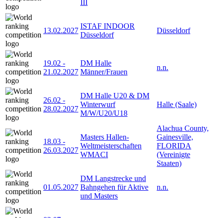
III
ISTAF INDOOR
13.02.2027
Düsseldorf
Düsseldorf
19.02
-
DM Halle
n.n.
21.02.2027
Männer/Frauen
DM Halle U20 & DM
26.02
-
Winterwurf
Halle (Saale)
28.02.2027
M/W/U20/U18
Alachua County,
Masters Hallen-
Gainesville,
18.03
-
Weltmeisterschaften
FLORIDA
26.03.2027
WMACI
(Vereinigte
Staaten)
DM Langstrecke und
01.05.2027
Bahngehen für Aktive
n.n.
und Masters