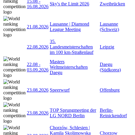
15.08
-
Sky's the Limit 2026
Zweibrücken
16.08.2026
Lausanne | Diamond
Lausanne
21.08.2026
League Meeting
(Schweiz)
35.
22.08.2026
Landesmeisterschaften
Leipzig
im 100 km-Straßenlauf
Masters
22.08
-
Daegu
Weltmeisterschaften
03.09.2026
(Südkorea)
Daegu
23.08.2026
Speerwurf
Offenburg
TOP Sprungmeeting der
Berlin-
23.08.2026
LG NORD Berlin
Reinickendorf
Chorzów, Schlesien |
Kamila Skolimowska
Chorzow