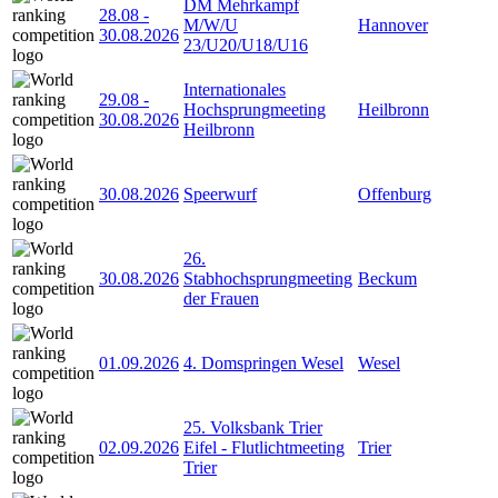
DM Mehrkampf
28.08
-
M/W/U
Hannover
30.08.2026
23/U20/U18/U16
Internationales
29.08
-
Hochsprungmeeting
Heilbronn
30.08.2026
Heilbronn
30.08.2026
Speerwurf
Offenburg
26.
30.08.2026
Stabhochsprungmeeting
Beckum
der Frauen
01.09.2026
4. Domspringen Wesel
Wesel
25. Volksbank Trier
02.09.2026
Eifel - Flutlichtmeeting
Trier
Trier