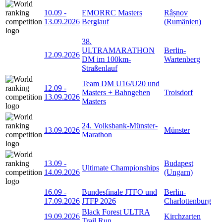
10.09
-
EMORRC Masters
Râșnov
13.09.2026
Berglauf
(Rumänien)
38.
ULTRAMARATHON
Berlin-
12.09.2026
DM im 100km-
Wartenberg
Straßenlauf
Team DM U16/U20 und
12.09
-
Masters + Bahngehen
Troisdorf
13.09.2026
Masters
24. Volksbank-Münster-
13.09.2026
Münster
Marathon
13.09
-
Budapest
Ultimate Championships
14.09.2026
(Ungarn)
16.09
-
Bundesfinale JTFO und
Berlin-
17.09.2026
JTFP 2026
Charlottenburg
Black Forest ULTRA
19.09.2026
Kirchzarten
Trail Run