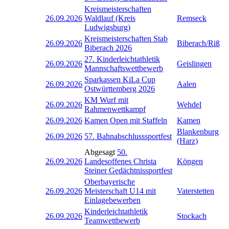
Kreismeisterschaften
26.09.2026
Waldlauf (Kreis
Remseck
Ludwigsburg)
Kreismeisterschaften Stab
26.09.2026
Biberach/Riß
Biberach 2026
27. Kinderleichtathletik
26.09.2026
Geislingen
Mannschaftswettbewerb
Sparkassen KiLa Cup
26.09.2026
Aalen
Ostwürttemberg 2026
KM Wurf mit
26.09.2026
Wehdel
Rahmenwettkampf
26.09.2026
Kamen Open mit Staffeln
Kamen
Blankenburg
26.09.2026
57. Bahnabschlusssportfest
(Harz)
Abgesagt
50.
26.09.2026
Landesoffenes Christa
Köngen
Steiner Gedächtnissportfest
Oberbayerische
26.09.2026
Meisterschaft U14 mit
Vaterstetten
Einlagebewerben
Kinderleichtathletik
26.09.2026
Stockach
Teamwettbewerb