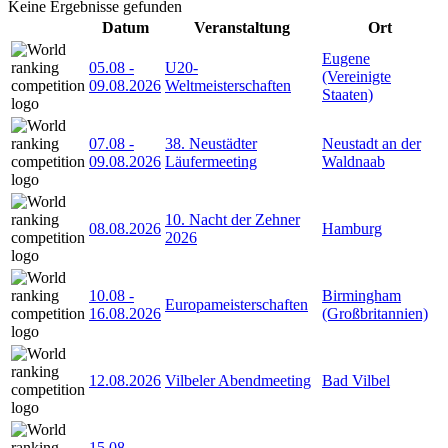
Keine Ergebnisse gefunden
Datum
Veranstaltung
Ort
Eugene
05.08
-
U20-
(Vereinigte
09.08.2026
Weltmeisterschaften
Staaten)
07.08
-
38. Neustädter
Neustadt an der
09.08.2026
Läufermeeting
Waldnaab
10. Nacht der Zehner
08.08.2026
Hamburg
2026
10.08
-
Birmingham
Europameisterschaften
16.08.2026
(Großbritannien)
12.08.2026
Vilbeler Abendmeeting
Bad Vilbel
15.08
-