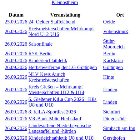
Kleinostheim
Datum
Veranstaltung
Ort
25.09.2026
24. Oelder Staffelabend
Oelde
Kreismeisterschaften Mehrkampf
26.09.2026
Vohenstrauß
Nord U12-U16
Stuhr-
26.09.2026
Saisonfinale
Moordeich
26.09.2026
R5K Berlin
Berlin
26.09.2026
Kinderleichtathletik
Karlskron
26.09.2026
Herbstwerfertag der LG Göttingen
Göttingen
NLV Kreis Aurich
26.09.2026
Hinte
Kreismeisterschaften
Kreis Gießen – Mehrkampf
26.09.2026
Linden
Meisterschaften U12 & U14
6. Gießener KiLa Cup 2026 - Kila
26.09.2026
Linden
U8 und U10
26.09.2026
8. KILA-Sportfest 2026
Steinfurt
26.09.2026
VR-Bank Mitte Herbstlauf
Dingelstädt
Landesoffene Niederbayerische
26.09.2026
Simbach am Inn
Langstaffel und -hürden
26.09.2026
Kinderleichtathletik U8 und U10
Gersthofen