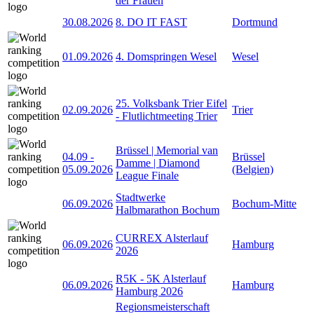
der Frauen
30.08.2026
8. DO IT FAST
Dortmund
01.09.2026
4. Domspringen Wesel
Wesel
25. Volksbank Trier Eifel
02.09.2026
Trier
- Flutlichtmeeting Trier
Brüssel | Memorial van
04.09
-
Brüssel
Damme | Diamond
05.09.2026
(Belgien)
League Finale
Stadtwerke
06.09.2026
Bochum-Mitte
Halbmarathon Bochum
CURREX Alsterlauf
06.09.2026
Hamburg
2026
R5K - 5K Alsterlauf
06.09.2026
Hamburg
Hamburg 2026
Regionsmeisterschaft