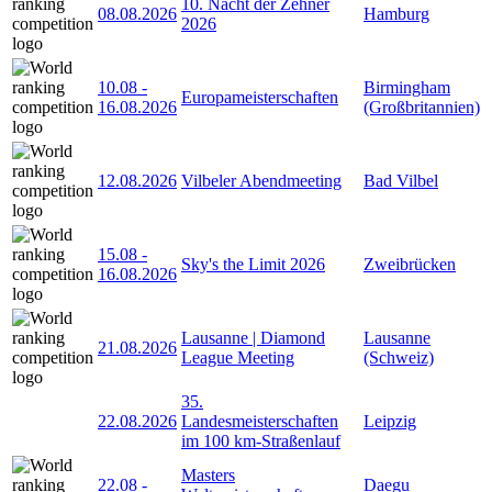
10. Nacht der Zehner
08.08.2026
Hamburg
2026
10.08
-
Birmingham
Europameisterschaften
16.08.2026
(Großbritannien)
12.08.2026
Vilbeler Abendmeeting
Bad Vilbel
15.08
-
Sky's the Limit 2026
Zweibrücken
16.08.2026
Lausanne | Diamond
Lausanne
21.08.2026
League Meeting
(Schweiz)
35.
22.08.2026
Landesmeisterschaften
Leipzig
im 100 km-Straßenlauf
Masters
22.08
-
Daegu