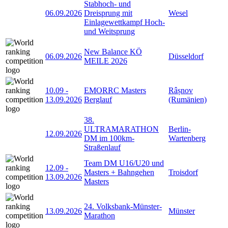
Stabhoch- und
06.09.2026
Dreisprung mit
Wesel
Einlagewettkampf Hoch-
und Weitsprung
New Balance KÖ
06.09.2026
Düsseldorf
MEILE 2026
10.09
-
EMORRC Masters
Râșnov
13.09.2026
Berglauf
(Rumänien)
38.
ULTRAMARATHON
Berlin-
12.09.2026
DM im 100km-
Wartenberg
Straßenlauf
Team DM U16/U20 und
12.09
-
Masters + Bahngehen
Troisdorf
13.09.2026
Masters
24. Volksbank-Münster-
13.09.2026
Münster
Marathon