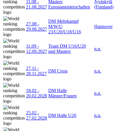
11.08
-
Masters
Jyväskylä
21.08.2027
Europameisterschaften
(Finnland)
DM Mehrkampf
27.08
-
M/W/U
Hannover
29.08.2027
23/U20/U18/U16
11.09
-
Team DM U16/U20
n.n.
12.09.2027
und Masters
27.11
-
DM Cross
n.n.
28.11.2027
18.02
-
DM Halle
n.n.
20.02.2028
Männer/Frauen
25.02
-
DM Halle U20
n.n.
27.02.2028