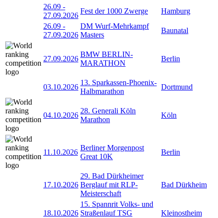
26.09
-
Fest der 1000 Zwerge
Hamburg
27.09.2026
26.09
-
DM Wurf-Mehrkampf
Baunatal
27.09.2026
Masters
BMW BERLIN-
27.09.2026
Berlin
MARATHON
13. Sparkassen-Phoenix-
03.10.2026
Dortmund
Halbmarathon
28. Generali Köln
04.10.2026
Köln
Marathon
Berliner Morgenpost
11.10.2026
Berlin
Great 10K
29. Bad Dürkheimer
17.10.2026
Berglauf mit RLP-
Bad Dürkheim
Meisterschaft
15. Spannrit Volks- und
18.10.2026
Straßenlauf TSG
Kleinostheim