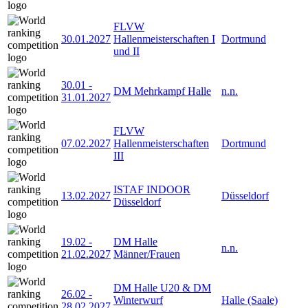
FLVW
30.01.2027
Hallenmeisterschaften I
Dortmund
und II
30.01
-
DM Mehrkampf Halle
n.n.
31.01.2027
FLVW
07.02.2027
Hallenmeisterschaften
Dortmund
III
ISTAF INDOOR
13.02.2027
Düsseldorf
Düsseldorf
19.02
-
DM Halle
n.n.
21.02.2027
Männer/Frauen
DM Halle U20 & DM
26.02
-
Winterwurf
Halle (Saale)
28.02.2027