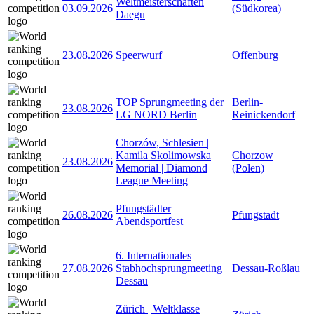
Weltmeisterschaften
03.09.2026
(Südkorea)
Daegu
23.08.2026
Speerwurf
Offenburg
TOP Sprungmeeting der
Berlin-
23.08.2026
LG NORD Berlin
Reinickendorf
Chorzów, Schlesien |
Kamila Skolimowska
Chorzow
23.08.2026
Memorial | Diamond
(Polen)
League Meeting
Pfungstädter
26.08.2026
Pfungstadt
Abendsportfest
6. Internationales
27.08.2026
Stabhochsprungmeeting
Dessau-Roßlau
Dessau
Zürich | Weltklasse