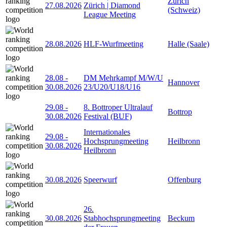
Zürich
27.08.2026
Zürich | Diamond
(Schweiz)
League Meeting
28.08.2026
HLF-Wurfmeeting
Halle (Saale)
28.08
-
DM Mehrkampf M/W/U
Hannover
30.08.2026
23/U20/U18/U16
29.08
-
8. Bottroper Ultralauf
Bottrop
30.08.2026
Festival (BUF)
Internationales
29.08
-
Hochsprungmeeting
Heilbronn
30.08.2026
Heilbronn
30.08.2026
Speerwurf
Offenburg
26.
30.08.2026
Stabhochsprungmeeting
Beckum