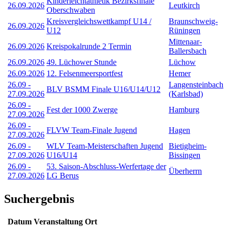
Kinderleichtathletik Bezirksfinale
26.09.2026
Leutkirch
Oberschwaben
Kreisvergleichswettkampf U14 /
Braunschweig-
26.09.2026
U12
Rüningen
Mittenaar-
26.09.2026
Kreispokalrunde 2 Termin
Ballersbach
26.09.2026
49. Lüchower Stunde
Lüchow
26.09.2026
12. Felsenmeersportfest
Hemer
26.09
-
Langensteinbach
BLV BSMM Finale U16/U14/U12
27.09.2026
(Karlsbad)
26.09
-
Fest der 1000 Zwerge
Hamburg
27.09.2026
26.09
-
FLVW Team-Finale Jugend
Hagen
27.09.2026
26.09
-
WLV Team-Meisterschaften Jugend
Bietigheim-
27.09.2026
U16/U14
Bissingen
26.09
-
53. Saison-Abschluss-Werfertage der
Überherrn
27.09.2026
LG Berus
Suchergebnis
Datum
Veranstaltung
Ort