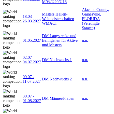
M/W/U20/U18
Alachua County,
Masters Hallen-
Gainesville,
18.03
-
Weltmeisterschaften
FLORIDA
26.03.2027
WMACI
(Vereinigte
Staaten)
DM Langstrecke und
01.05.2027
Bahngehen für Aktive
n.n.
und Masters
02.07
-
DM Nachwuchs 1
n.n.
04.07.2027
09.07
-
DM Nachwuchs 2
n.n.
11.07.2027
30.07
-
DM Männer/Frauen
n.n.
01.08.2027