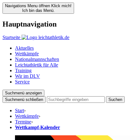
Navigations Menu öffnen
Klick mich!
Ich bin das Menü.
Hauptnavigation
Startseite
Aktuelles
Wettkämpfe
Nationalmannschaften
Leichtathletik für Alle
Training
Wir im DLV
Service
Suchmenü anzeigen
Suchmenü schließen
Suchen
Start
›
Wettkämpfe
›
Termine
›
Wettkampf-Kalender