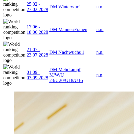
25.02
-
DM Winterwurf
n.n.
27.02.2028
17.06
-
DM Männer/Frauen
n.n.
18.06.2028
21.07
-
DM Nachwuchs 1
n.n.
23.07.2028
DM Mehrkampf
01.09
-
M/W/U
n.n.
03.09.2028
23/U20/U18/U16