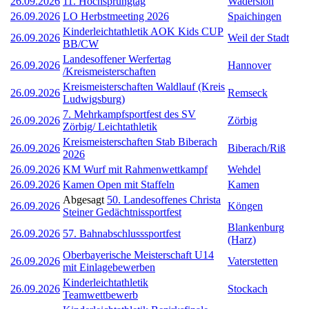
26.09.2026
11. Hochsprungtag
Wadersloh
26.09.2026
LO Herbstmeeting 2026
Spaichingen
Kinderleichtathletik AOK Kids CUP
26.09.2026
Weil der Stadt
BB/CW
Landesoffener Werfertag
26.09.2026
Hannover
/Kreismeisterschaften
Kreismeisterschaften Waldlauf (Kreis
26.09.2026
Remseck
Ludwigsburg)
7. Mehrkampfsportfest des SV
26.09.2026
Zörbig
Zörbig/ Leichtathletik
Kreismeisterschaften Stab Biberach
26.09.2026
Biberach/Riß
2026
26.09.2026
KM Wurf mit Rahmenwettkampf
Wehdel
26.09.2026
Kamen Open mit Staffeln
Kamen
Abgesagt
50. Landesoffenes Christa
26.09.2026
Köngen
Steiner Gedächtnissportfest
Blankenburg
26.09.2026
57. Bahnabschlusssportfest
(Harz)
Oberbayerische Meisterschaft U14
26.09.2026
Vaterstetten
mit Einlagebewerben
Kinderleichtathletik
26.09.2026
Stockach
Teamwettbewerb