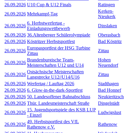
26.09.2026
U10 Cup & U12 Finals
Ratingen
Kerken-
26.09.2026
Mehrkampf-Tag
Nieukerk
6. Herbstwerfertag -
26.09.2026
Dinslaken
Einladungswettbewerb
26.09.2026
36.Altenberger Schülerolympiade
Oberasbach
26.09.2026
Köstritzer Herbstsportfest
Bad Köstritz
Europasportfest der HSG Turbine
26.09.2026
Zittau
Zittau
Brandenburgische Team-
Hohen
26.09.2026
Meisterschaften U12 und U14
Neuendorf
Ostsächsische Meisterschaften
26.09.2026
Zittau
Langstrecke U12//U14/U16
26.09.2026
Werfertag / Lauftag 2026
Stadthagen
26.09.2026
6. Glow-in-the-dark-Sportfest
Bad Honnef
26.09.2026
50. Landesoffener Bahnabschluss
Neukieritzsch
26.09.2026
Thür. Landesmeisterschaft Straße
Dingelstädt
15. Jugendsportspiele des KSB LUP
26.09.2026
Ludwigslust
- Einzel
49. Herbstsportfest des VfL
26.09.2026
Rathenow
Rathenow e.V.