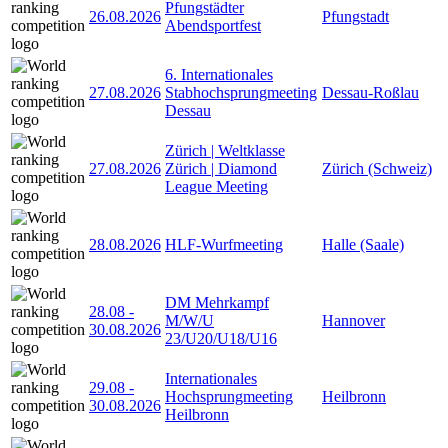
Pfungstädter
26.08.2026
Pfungstadt
Abendsportfest
6. Internationales
27.08.2026
Stabhochsprungmeeting
Dessau-Roßlau
Dessau
Zürich | Weltklasse
27.08.2026
Zürich | Diamond
Zürich (Schweiz)
League Meeting
28.08.2026
HLF-Wurfmeeting
Halle (Saale)
DM Mehrkampf
28.08
-
M/W/U
Hannover
30.08.2026
23/U20/U18/U16
Internationales
29.08
-
Hochsprungmeeting
Heilbronn
30.08.2026
Heilbronn