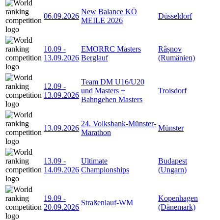
New Balance KÖ
06.09.2026
Düsseldorf
MEILE 2026
10.09
-
EMORRC Masters
Râșnov
13.09.2026
Berglauf
(Rumänien)
Team DM U16/U20
12.09
-
und Masters +
Troisdorf
13.09.2026
Bahngehen Masters
24. Volksbank-Münster-
13.09.2026
Münster
Marathon
13.09
-
Ultimate
Budapest
14.09.2026
Championships
(Ungarn)
19.09
-
Kopenhagen
Straßenlauf-WM
20.09.2026
(Dänemark)