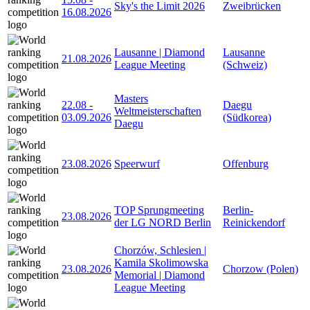
Sky's the Limit 2026
Zweibrücken
16.08.2026
Lausanne | Diamond
Lausanne
21.08.2026
League Meeting
(Schweiz)
Masters
22.08
-
Daegu
Weltmeisterschaften
03.09.2026
(Südkorea)
Daegu
23.08.2026
Speerwurf
Offenburg
TOP Sprungmeeting
Berlin-
23.08.2026
der LG NORD Berlin
Reinickendorf
Chorzów, Schlesien |
Kamila Skolimowska
23.08.2026
Chorzow (Polen)
Memorial | Diamond
League Meeting