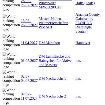
26.02
-
Winterwurf
Halle (Saale)
28.02.2027
M/W/U20/U18
Alachua County,
Masters Hallen-
Gainesville,
18.03
-
Weltmeisterschaften
FLORIDA
26.03.2027
WMACI
(Vereinigte
Staaten)
11.04.2027
DM Marathon
Hannover
DM Langstrecke und
01.05.2027
Bahngehen für Aktive
n.n.
und Masters
02.07
-
DM Nachwuchs 1
n.n.
04.07.2027
09.07
-
DM Nachwuchs 2
n.n.
11.07.2027