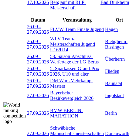
17.10.2026
Berglauf mit RLP-
Bad Dürkheim
Meisterschaft
Datum
Veranstaltung
Ort
26.09
-
FLVW Team-Finale Jugend
Hagen
27.09.2026
WLV Team-
26.09
-
Bietigheim-
Meisterschaften Jugend
27.09.2026
Bissingen
U16/U14
26.09
-
53. Saison-Abschluss-
Überherrn
27.09.2026
Werfertage der LG Berus
26.09
-
5. Sparkassen Grand-Prix
Flieden
27.09.2026
2026, U10 und älter
26.09
-
DM Wurf-Mehrkampf
Baunatal
27.09.2026
Masters
Bayerischer
27.09.2026
Ingolstadt
Bezirkevergleich 2026
BMW BERLIN-
27.09.2026
Berlin
MARATHON
Schwäbische
27.09.2026
Mannschaftsmeisterschaften
Donauwörth