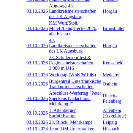
Abgesagt
43.
03.10.2026
Landkreismeisterschaften
Horgau
des LK Augsburg
KM Wurf/Stoß,
03.10.2026
Mittel-/Langstrecke 2026,
Brunsbüttel
alle Klassen
43.
03.10.2026
Landkreismeisterschaften
Horgau
des LK Augsburg
33. Schülersportfest &
03.10.2026
Regionsmeisterschaften
Remscheid
3.000 m U16
03.10.2026
Werfertag (W5K/W10K)
Medelby
Burgentrail Unterfränkische
03.10.2026
Ostheim
Traillaufmeisterschaften
Abschluss-Werfertag "Peter
Übach-
03.10.2026
Speckens Gedächtnis-
Palenberg
Mehrkampf"
1. Altenberger
Altenberg
03.10.2026
Sprint3Kampf
(Erzgebirge)
03.10.2026
28. Block- Mehrkampf
Leipzig
03.10.2026
Team DM Unterfranken
Hösbach