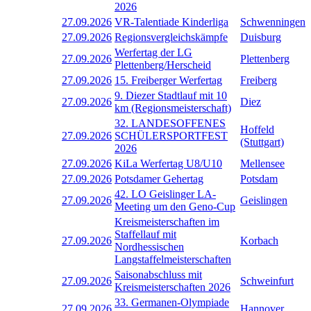
2026
27.09.2026
VR-Talentiade Kinderliga
Schwenningen
27.09.2026
Regionsvergleichskämpfe
Duisburg
Werfertag der LG
27.09.2026
Plettenberg
Plettenberg/Herscheid
27.09.2026
15. Freiberger Werfertag
Freiberg
9. Diezer Stadtlauf mit 10
27.09.2026
Diez
km (Regionsmeisterschaft)
32. LANDESOFFENES
Hoffeld
27.09.2026
SCHÜLERSPORTFEST
(Stuttgart)
2026
27.09.2026
KiLa Werfertag U8/U10
Mellensee
27.09.2026
Potsdamer Gehertag
Potsdam
42. LO Geislinger LA-
27.09.2026
Geislingen
Meeting um den Geno-Cup
Kreismeisterschaften im
Staffellauf mit
27.09.2026
Korbach
Nordhessischen
Langstaffelmeisterschaften
Saisonabschluss mit
27.09.2026
Schweinfurt
Kreismeisterschaften 2026
33. Germanen-Olympiade
27.09.2026
Hannover