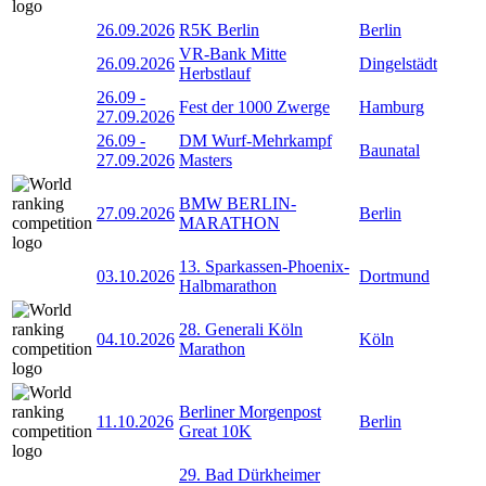
26.09.2026
R5K Berlin
Berlin
VR-Bank Mitte
26.09.2026
Dingelstädt
Herbstlauf
26.09
-
Fest der 1000 Zwerge
Hamburg
27.09.2026
26.09
-
DM Wurf-Mehrkampf
Baunatal
27.09.2026
Masters
BMW BERLIN-
27.09.2026
Berlin
MARATHON
13. Sparkassen-Phoenix-
03.10.2026
Dortmund
Halbmarathon
28. Generali Köln
04.10.2026
Köln
Marathon
Berliner Morgenpost
11.10.2026
Berlin
Great 10K
29. Bad Dürkheimer