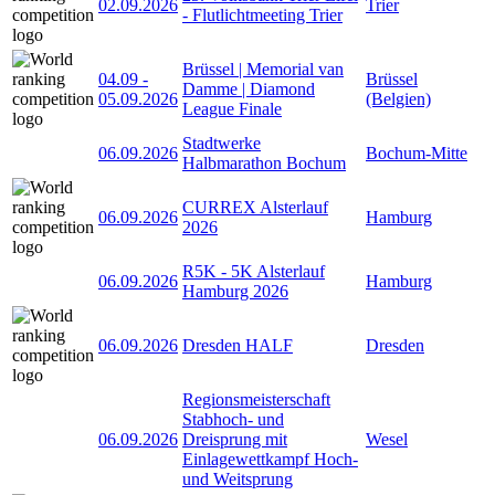
02.09.2026
Trier
- Flutlichtmeeting Trier
Brüssel | Memorial van
04.09
-
Brüssel
Damme | Diamond
05.09.2026
(Belgien)
League Finale
Stadtwerke
06.09.2026
Bochum-Mitte
Halbmarathon Bochum
CURREX Alsterlauf
06.09.2026
Hamburg
2026
R5K - 5K Alsterlauf
06.09.2026
Hamburg
Hamburg 2026
06.09.2026
Dresden HALF
Dresden
Regionsmeisterschaft
Stabhoch- und
06.09.2026
Dreisprung mit
Wesel
Einlagewettkampf Hoch-
und Weitsprung