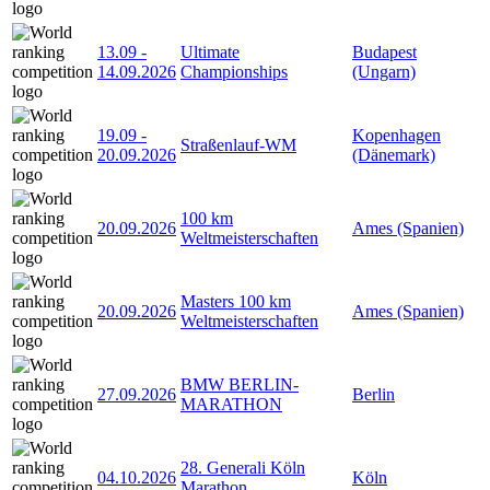
13.09
-
Ultimate
Budapest
14.09.2026
Championships
(Ungarn)
19.09
-
Kopenhagen
Straßenlauf-WM
20.09.2026
(Dänemark)
100 km
20.09.2026
Ames (Spanien)
Weltmeisterschaften
Masters 100 km
20.09.2026
Ames (Spanien)
Weltmeisterschaften
BMW BERLIN-
27.09.2026
Berlin
MARATHON
28. Generali Köln
04.10.2026
Köln
Marathon