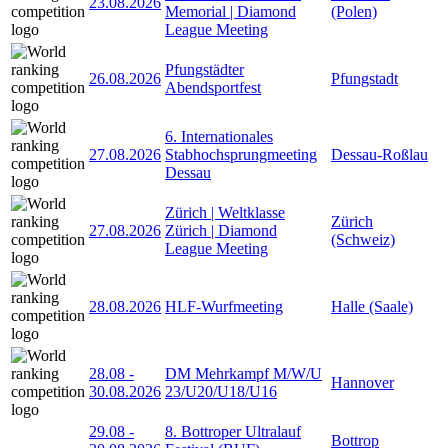
23.08.2026
Memorial | Diamond
(Polen)
League Meeting
Pfungstädter
26.08.2026
Pfungstadt
Abendsportfest
6. Internationales
27.08.2026
Stabhochsprungmeeting
Dessau-Roßlau
Dessau
Zürich | Weltklasse
Zürich
27.08.2026
Zürich | Diamond
(Schweiz)
League Meeting
28.08.2026
HLF-Wurfmeeting
Halle (Saale)
28.08
-
DM Mehrkampf M/W/U
Hannover
30.08.2026
23/U20/U18/U16
29.08
-
8. Bottroper Ultralauf
Bottrop