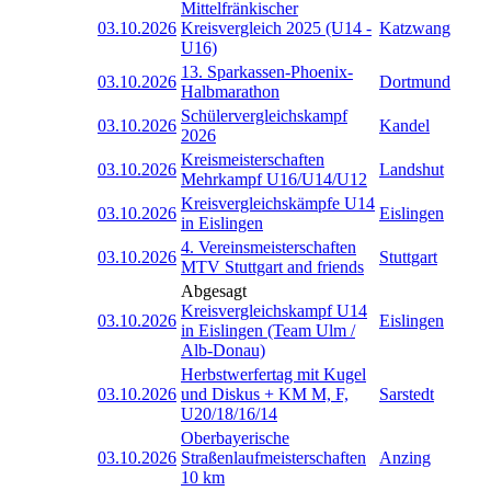
Mittelfränkischer
03.10.2026
Kreisvergleich 2025 (U14 -
Katzwang
U16)
13. Sparkassen-Phoenix-
03.10.2026
Dortmund
Halbmarathon
Schülervergleichskampf
03.10.2026
Kandel
2026
Kreismeisterschaften
03.10.2026
Landshut
Mehrkampf U16/U14/U12
Kreisvergleichskämpfe U14
03.10.2026
Eislingen
in Eislingen
4. Vereinsmeisterschaften
03.10.2026
Stuttgart
MTV Stuttgart and friends
Abgesagt
Kreisvergleichskampf U14
03.10.2026
Eislingen
in Eislingen (Team Ulm /
Alb-Donau)
Herbstwerfertag mit Kugel
03.10.2026
und Diskus + KM M, F,
Sarstedt
U20/18/16/14
Oberbayerische
03.10.2026
Straßenlaufmeisterschaften
Anzing
10 km