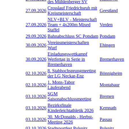
des Mühlenberger SV
Crosslauf Friedrichsruh mit
27.09.2026
Geestland
Kreismeisterschaft
NLV+BLV - Meisterschaft
27.09.2026
Team + 4x200m Mixed
Verden
Staffel
29.09.2026
Bahnabschluss SC Potsdam
Potsdam
Vereinsmeisterschaften
30.09.2026
Ehingen
Wurf
Einladungswettkampf
30.09.2026
Werfertag in Serie in
Bremerhaven
Bremerhaven
8. Stabhochsprungmeeting
02.10.2026
Bönnigheim
der LG Neckar-Enz
1. Mons-Tabor
02.10.2026
Montabaur
Läuferabend
SGM
03.10.2026
Bremen
Saisonabschlussmeeting
Bezirksfinale
03.10.2026
Kemnath
Kinderleichtathletik 2026
30. McDonalds - Herbst-
03.10.2026
Passau
Meeting 2026
03.10.2026
Stadtsportfest Pulsnitz
Pulsnitz