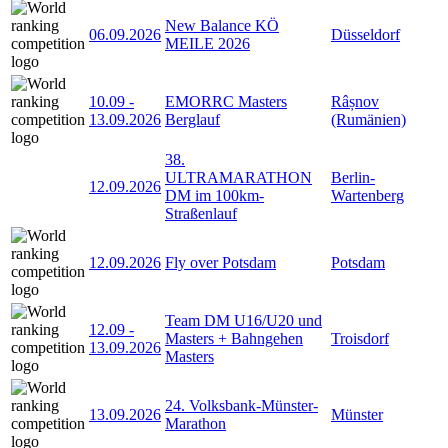
New Balance KÖ
06.09.2026
Düsseldorf
MEILE 2026
10.09
-
EMORRC Masters
Râșnov
13.09.2026
Berglauf
(Rumänien)
38.
ULTRAMARATHON
Berlin-
12.09.2026
DM im 100km-
Wartenberg
Straßenlauf
12.09.2026
Fly over Potsdam
Potsdam
Team DM U16/U20 und
12.09
-
Masters + Bahngehen
Troisdorf
13.09.2026
Masters
24. Volksbank-Münster-
13.09.2026
Münster
Marathon