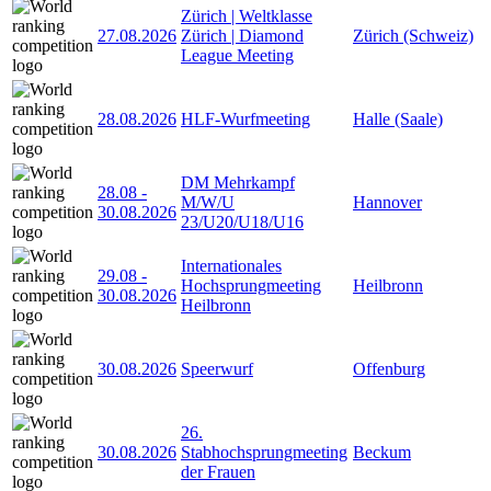
Zürich | Weltklasse
27.08.2026
Zürich | Diamond
Zürich (Schweiz)
League Meeting
28.08.2026
HLF-Wurfmeeting
Halle (Saale)
DM Mehrkampf
28.08
-
M/W/U
Hannover
30.08.2026
23/U20/U18/U16
Internationales
29.08
-
Hochsprungmeeting
Heilbronn
30.08.2026
Heilbronn
30.08.2026
Speerwurf
Offenburg
26.
30.08.2026
Stabhochsprungmeeting
Beckum
der Frauen