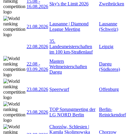
15.08
-
Sky's the Limit 2026
Zweibrücken
16.08.2026
Lausanne | Diamond
Lausanne
21.08.2026
League Meeting
(Schweiz)
35.
22.08.2026
Landesmeisterschaften
Leipzig
im 100 km-Straßenlauf
Masters
22.08
-
Daegu
Weltmeisterschaften
03.09.2026
(Südkorea)
Daegu
23.08.2026
Speerwurf
Offenburg
TOP Sprungmeeting der
Berlin-
23.08.2026
LG NORD Berlin
Reinickendorf
Chorzów, Schlesien |
Kamila Skolimowska
Chorzow