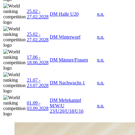
25.02
-
DM Halle U20
n.n.
27.02.2028
25.02
-
DM Winterwurf
n.n.
27.02.2028
17.06
-
DM Männer/Frauen
n.n.
18.06.2028
21.07
-
DM Nachwuchs 1
n.n.
23.07.2028
DM Mehrkampf
01.09
-
M/W/U
n.n.
03.09.2028
23/U20/U18/U16