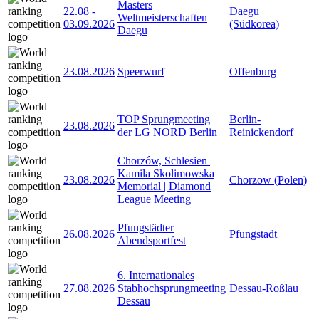
Masters
22.08
-
Daegu
Weltmeisterschaften
03.09.2026
(Südkorea)
Daegu
23.08.2026
Speerwurf
Offenburg
TOP Sprungmeeting
Berlin-
23.08.2026
der LG NORD Berlin
Reinickendorf
Chorzów, Schlesien |
Kamila Skolimowska
23.08.2026
Chorzow (Polen)
Memorial | Diamond
League Meeting
Pfungstädter
26.08.2026
Pfungstadt
Abendsportfest
6. Internationales
27.08.2026
Stabhochsprungmeeting
Dessau-Roßlau
Dessau