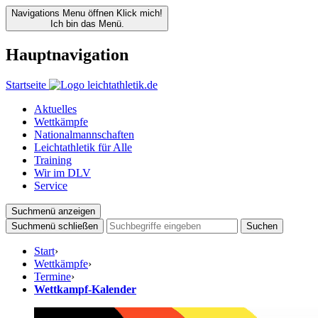
Navigations Menu öffnen
Klick mich!
Ich bin das Menü.
Hauptnavigation
Startseite
Aktuelles
Wettkämpfe
Nationalmannschaften
Leichtathletik für Alle
Training
Wir im DLV
Service
Suchmenü anzeigen
Suchmenü schließen
Suchen
Start
›
Wettkämpfe
›
Termine
›
Wettkampf-Kalender