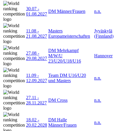
30.07
-
DM Männer/Frauen
n.n.
01.08.2027
11.08
-
Masters
Jyväskylä
21.08.2027
Europameisterschaften
(Finnland)
DM Mehrkampf
27.08
-
M/W/U
Hannover
29.08.2027
23/U20/U18/U16
11.09
-
Team DM U16/U20
n.n.
12.09.2027
und Masters
27.11
-
DM Cross
n.n.
28.11.2027
18.02
-
DM Halle
n.n.
20.02.2028
Männer/Frauen