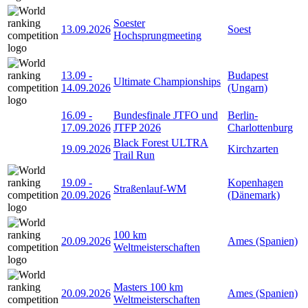
Soester
13.09.2026
Soest
Hochsprungmeeting
13.09
-
Budapest
Ultimate Championships
14.09.2026
(Ungarn)
16.09
-
Bundesfinale JTFO und
Berlin-
17.09.2026
JTFP 2026
Charlottenburg
Black Forest ULTRA
19.09.2026
Kirchzarten
Trail Run
19.09
-
Kopenhagen
Straßenlauf-WM
20.09.2026
(Dänemark)
100 km
20.09.2026
Ames (Spanien)
Weltmeisterschaften
Masters 100 km
20.09.2026
Ames (Spanien)
Weltmeisterschaften