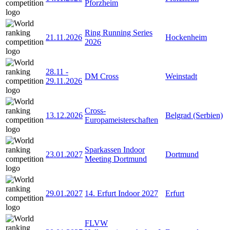
Pforzheim
Ring Running Series
21.11.2026
Hockenheim
2026
28.11
-
DM Cross
Weinstadt
29.11.2026
Cross-
13.12.2026
Belgrad (Serbien)
Europameisterschaften
Sparkassen Indoor
23.01.2027
Dortmund
Meeting Dortmund
29.01.2027
14. Erfurt Indoor 2027
Erfurt
FLVW