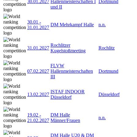
30.01.2027
Hallenmeisterschaften I
Dortmund
und II
30.01
-
DM Mehrkampf Halle
n.n.
31.01.2027
Rochlitzer
31.01.2027
Rochlitz
Kugelstoßmeeting
FLVW
07.02.2027
Hallenmeisterschaften
Dortmund
III
ISTAF INDOOR
13.02.2027
Düsseldorf
Düsseldorf
19.02
-
DM Halle
n.n.
21.02.2027
Männer/Frauen
DM Halle U20 & DM