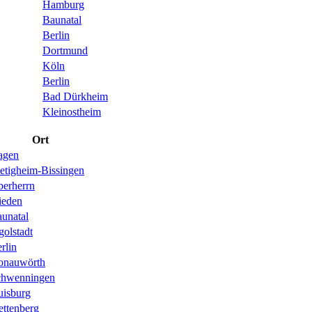
Hamburg
Baunatal
Berlin
Dortmund
Köln
Berlin
Bad Dürkheim
Kleinostheim
Ort
agen
etigheim-Bissingen
erherrn
ieden
unatal
golstadt
rlin
onauwörth
chwenningen
isburg
ettenberg