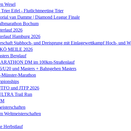
en Wesel
Trier Eifel - Flutlichtmeeting Trier
orial van Damme | Diamond League Finale
albmarathon Bochum
erlauf 2026
terlauf Hamburg 2026
rschaft Stabhoch- und Dreisprung mit Einlagewettkampf Hoch- und W
 KÖ MEILE 2026
ers Berglauf
ARATHON DM im 100km-Straßenlauf
U20 und Masters + Bahngehen Masters
k-Münster-Marathon
mpionships
 JTFO und JTFP 2026
 ULTRA Trail Run
WM
isterschaften
m Weltmeisterschaften
e Herbstlauf