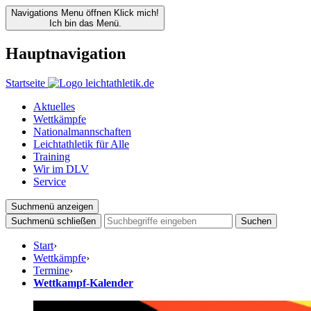
Navigations Menu öffnen
Klick mich!
Ich bin das Menü.
Hauptnavigation
Startseite
Aktuelles
Wettkämpfe
Nationalmannschaften
Leichtathletik für Alle
Training
Wir im DLV
Service
Suchmenü anzeigen
Suchmenü schließen
Suchen
Start
›
Wettkämpfe
›
Termine
›
Wettkampf-Kalender