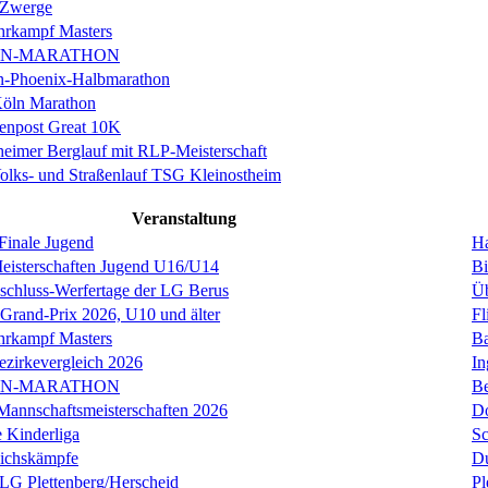
 Zwerge
rkampf Masters
IN-MARATHON
en-Phoenix-Halbmarathon
Köln Marathon
enpost Great 10K
eimer Berglauf mit RLP-Meisterschaft
Volks- und Straßenlauf TSG Kleinostheim
Veranstaltung
inale Jugend
H
sterschaften Jugend U16/U14
Bi
schluss-Werfertage der LG Berus
Üb
 Grand-Prix 2026, U10 und älter
Fl
rkampf Masters
Ba
ezirkevergleich 2026
In
IN-MARATHON
Be
annschaftsmeisterschaften 2026
D
 Kinderliga
S
eichskämpfe
Du
 LG Plettenberg/Herscheid
Pl