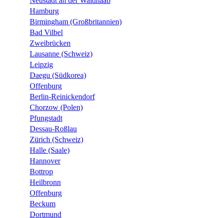
Neustadt an der Waldnaab
Hamburg
Birmingham (Großbritannien)
Bad Vilbel
Zweibrücken
Lausanne (Schweiz)
Leipzig
Daegu (Südkorea)
Offenburg
Berlin-Reinickendorf
Chorzow (Polen)
Pfungstadt
Dessau-Roßlau
Zürich (Schweiz)
Halle (Saale)
Hannover
Bottrop
Heilbronn
Offenburg
Beckum
Dortmund