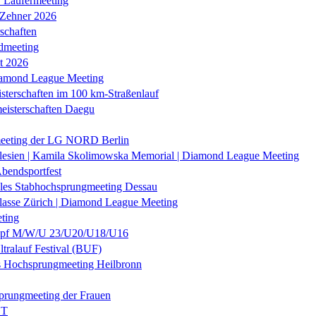
r Läufermeeting
 Zehner 2026
schaften
dmeeting
it 2026
iamond League Meeting
sterschaften im 100 km-Straßenlauf
eisterschaften Daegu
eeting der LG NORD Berlin
lesien | Kamila Skolimowska Memorial | Diamond League Meeting
Abendsportfest
nales Stabhochsprungmeeting Dessau
klasse Zürich | Diamond League Meeting
ting
f M/W/U 23/U20/U18/U16
ltralauf Festival (BUF)
es Hochsprungmeeting Heilbronn
prungmeeting der Frauen
ST