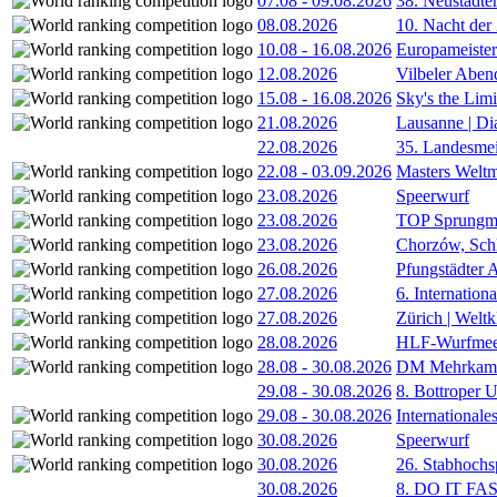
07.08
-
09.08.2026
38. Neustädte
08.08.2026
10. Nacht der
10.08
-
16.08.2026
Europameister
12.08.2026
Vilbeler Aben
15.08
-
16.08.2026
Sky's the Lim
21.08.2026
Lausanne | D
22.08.2026
35. Landesmei
22.08
-
03.09.2026
Masters Weltm
23.08.2026
Speerwurf
23.08.2026
TOP Sprungm
23.08.2026
Chorzów, Sch
26.08.2026
Pfungstädter 
27.08.2026
6. Internatio
27.08.2026
Zürich | Welt
28.08.2026
HLF-Wurfmee
28.08
-
30.08.2026
DM Mehrkamp
29.08
-
30.08.2026
8. Bottroper U
29.08
-
30.08.2026
International
30.08.2026
Speerwurf
30.08.2026
26. Stabhochs
30.08.2026
8. DO IT FA