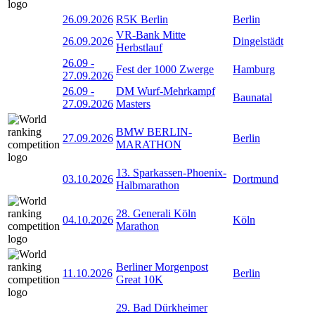
26.09.2026
R5K Berlin
Berlin
VR-Bank Mitte
26.09.2026
Dingelstädt
Herbstlauf
26.09
-
Fest der 1000 Zwerge
Hamburg
27.09.2026
26.09
-
DM Wurf-Mehrkampf
Baunatal
27.09.2026
Masters
BMW BERLIN-
27.09.2026
Berlin
MARATHON
13. Sparkassen-Phoenix-
03.10.2026
Dortmund
Halbmarathon
28. Generali Köln
04.10.2026
Köln
Marathon
Berliner Morgenpost
11.10.2026
Berlin
Great 10K
29. Bad Dürkheimer