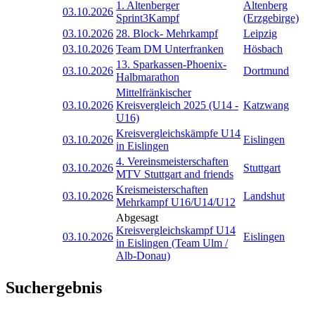
1. Altenberger
Altenberg
03.10.2026
Sprint3Kampf
(Erzgebirge)
03.10.2026
28. Block- Mehrkampf
Leipzig
03.10.2026
Team DM Unterfranken
Hösbach
13. Sparkassen-Phoenix-
03.10.2026
Dortmund
Halbmarathon
Mittelfränkischer
03.10.2026
Kreisvergleich 2025 (U14 -
Katzwang
U16)
Kreisvergleichskämpfe U14
03.10.2026
Eislingen
in Eislingen
4. Vereinsmeisterschaften
03.10.2026
Stuttgart
MTV Stuttgart and friends
Kreismeisterschaften
03.10.2026
Landshut
Mehrkampf U16/U14/U12
Abgesagt
Kreisvergleichskampf U14
03.10.2026
Eislingen
in Eislingen (Team Ulm /
Alb-Donau)
Suchergebnis