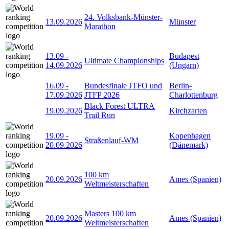
24. Volksbank-Münster-
13.09.2026
Münster
Marathon
13.09
-
Budapest
Ultimate Championships
14.09.2026
(Ungarn)
16.09
-
Bundesfinale JTFO und
Berlin-
17.09.2026
JTFP 2026
Charlottenburg
Black Forest ULTRA
19.09.2026
Kirchzarten
Trail Run
19.09
-
Kopenhagen
Straßenlauf-WM
20.09.2026
(Dänemark)
100 km
20.09.2026
Ames (Spanien)
Weltmeisterschaften
Masters 100 km
20.09.2026
Ames (Spanien)
Weltmeisterschaften