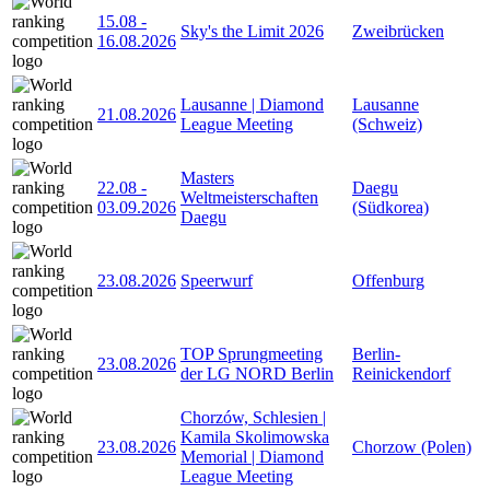
15.08
-
Sky's the Limit 2026
Zweibrücken
16.08.2026
Lausanne | Diamond
Lausanne
21.08.2026
League Meeting
(Schweiz)
Masters
22.08
-
Daegu
Weltmeisterschaften
03.09.2026
(Südkorea)
Daegu
23.08.2026
Speerwurf
Offenburg
TOP Sprungmeeting
Berlin-
23.08.2026
der LG NORD Berlin
Reinickendorf
Chorzów, Schlesien |
Kamila Skolimowska
23.08.2026
Chorzow (Polen)
Memorial | Diamond
League Meeting