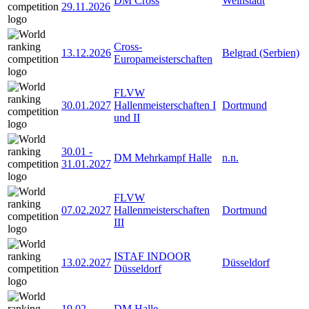
DM Cross
Weinstadt
29.11.2026
Cross-
13.12.2026
Belgrad (Serbien)
Europameisterschaften
FLVW
30.01.2027
Hallenmeisterschaften I
Dortmund
und II
30.01
-
DM Mehrkampf Halle
n.n.
31.01.2027
FLVW
07.02.2027
Hallenmeisterschaften
Dortmund
III
ISTAF INDOOR
13.02.2027
Düsseldorf
Düsseldorf
19.02
-
DM Halle