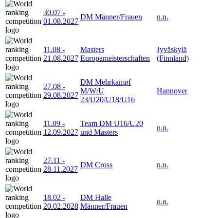
30.07
-
DM Männer/Frauen
n.n.
01.08.2027
11.08
-
Masters
Jyväskylä
21.08.2027
Europameisterschaften
(Finnland)
DM Mehrkampf
27.08
-
M/W/U
Hannover
29.08.2027
23/U20/U18/U16
11.09
-
Team DM U16/U20
n.n.
12.09.2027
und Masters
27.11
-
DM Cross
n.n.
28.11.2027
18.02
-
DM Halle
n.n.
20.02.2028
Männer/Frauen