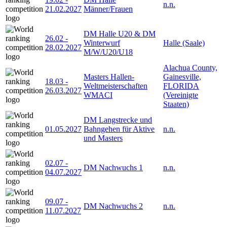
n.n.
21.02.2027
Männer/Frauen
DM Halle U20 & DM
26.02
-
Winterwurf
Halle (Saale)
28.02.2027
M/W/U20/U18
Alachua County,
Masters Hallen-
Gainesville,
18.03
-
Weltmeisterschaften
FLORIDA
26.03.2027
WMACI
(Vereinigte
Staaten)
DM Langstrecke und
01.05.2027
Bahngehen für Aktive
n.n.
und Masters
02.07
-
DM Nachwuchs 1
n.n.
04.07.2027
09.07
-
DM Nachwuchs 2
n.n.
11.07.2027