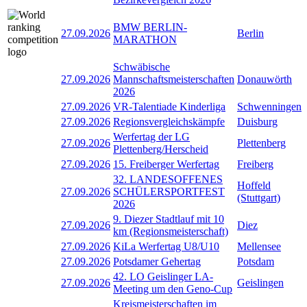
BMW BERLIN-
27.09.2026
Berlin
MARATHON
Schwäbische
27.09.2026
Mannschaftsmeisterschaften
Donauwörth
2026
27.09.2026
VR-Talentiade Kinderliga
Schwenningen
27.09.2026
Regionsvergleichskämpfe
Duisburg
Werfertag der LG
27.09.2026
Plettenberg
Plettenberg/Herscheid
27.09.2026
15. Freiberger Werfertag
Freiberg
32. LANDESOFFENES
Hoffeld
27.09.2026
SCHÜLERSPORTFEST
(Stuttgart)
2026
9. Diezer Stadtlauf mit 10
27.09.2026
Diez
km (Regionsmeisterschaft)
27.09.2026
KiLa Werfertag U8/U10
Mellensee
27.09.2026
Potsdamer Gehertag
Potsdam
42. LO Geislinger LA-
27.09.2026
Geislingen
Meeting um den Geno-Cup
Kreismeisterschaften im