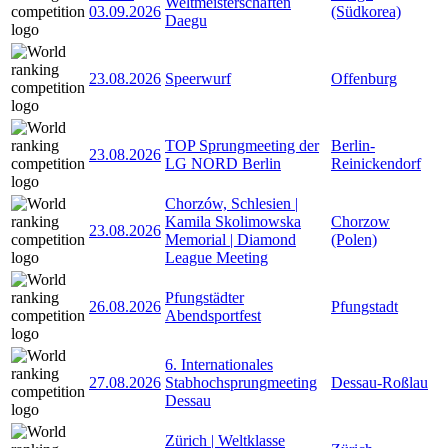
Weltmeisterschaften
03.09.2026
(Südkorea)
Daegu
23.08.2026
Speerwurf
Offenburg
TOP Sprungmeeting der
Berlin-
23.08.2026
LG NORD Berlin
Reinickendorf
Chorzów, Schlesien |
Kamila Skolimowska
Chorzow
23.08.2026
Memorial | Diamond
(Polen)
League Meeting
Pfungstädter
26.08.2026
Pfungstadt
Abendsportfest
6. Internationales
27.08.2026
Stabhochsprungmeeting
Dessau-Roßlau
Dessau
Zürich | Weltklasse