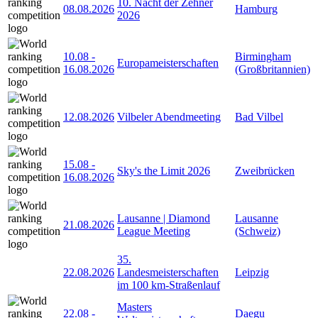
10. Nacht der Zehner
08.08.2026
Hamburg
2026
10.08
-
Birmingham
Europameisterschaften
16.08.2026
(Großbritannien)
12.08.2026
Vilbeler Abendmeeting
Bad Vilbel
15.08
-
Sky's the Limit 2026
Zweibrücken
16.08.2026
Lausanne | Diamond
Lausanne
21.08.2026
League Meeting
(Schweiz)
35.
22.08.2026
Landesmeisterschaften
Leipzig
im 100 km-Straßenlauf
Masters
22.08
-
Daegu