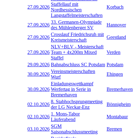
Staffellauf mit
27.09.2026
Korbach
Nordhessischen
Langstaffelmeisterschaften
33. Germanen-Olympiade
27.09.2026
Hannover
des Mühlenberger SV
Crosslauf Friedrichsruh mit
27.09.2026
Geestland
Kreismeisterschaft
NLV+BLV - Meisterschaft
27.09.2026
Team + 4x200m Mixed
Verden
Staffel
29.09.2026
Bahnabschluss SC Potsdam
Potsdam
Vereinsmeisterschaften
30.09.2026
Ehingen
Wurf
Einladungswettkampf
30.09.2026
Werfertag in Serie in
Bremerhaven
Bremerhaven
8. Stabhochsprungmeeting
02.10.2026
Bönnigheim
der LG Neckar-Enz
1. Mons-Tabor
02.10.2026
Montabaur
Läuferabend
SGM
03.10.2026
Bremen
Saisonabschlussmeeting