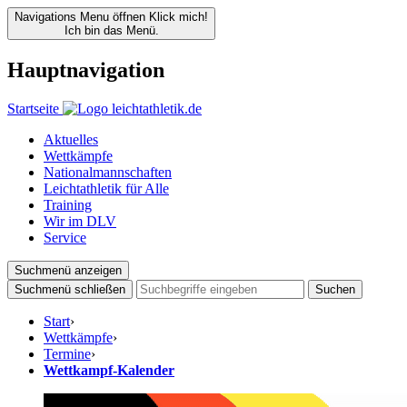
Navigations Menu öffnen
Klick mich!
Ich bin das Menü.
Hauptnavigation
Startseite
Aktuelles
Wettkämpfe
Nationalmannschaften
Leichtathletik für Alle
Training
Wir im DLV
Service
Suchmenü anzeigen
Suchmenü schließen
Suchen
Start
›
Wettkämpfe
›
Termine
›
Wettkampf-Kalender