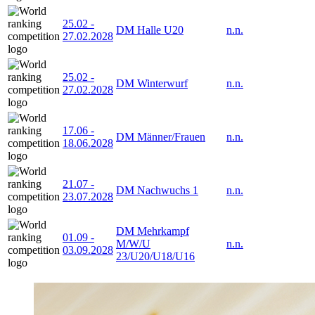
25.02
-
DM Halle U20
n.n.
27.02.2028
25.02
-
DM Winterwurf
n.n.
27.02.2028
17.06
-
DM Männer/Frauen
n.n.
18.06.2028
21.07
-
DM Nachwuchs 1
n.n.
23.07.2028
DM Mehrkampf
01.09
-
M/W/U
n.n.
03.09.2028
23/U20/U18/U16