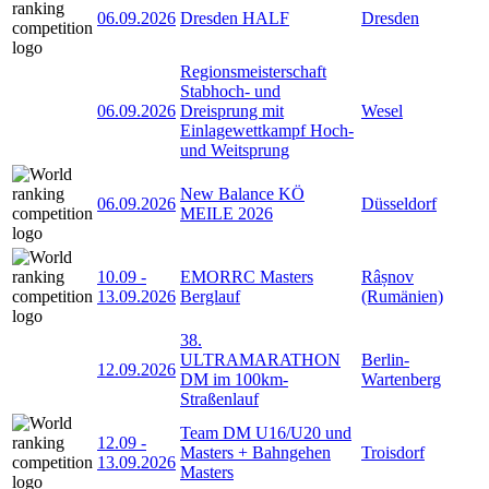
06.09.2026
Dresden HALF
Dresden
Regionsmeisterschaft
Stabhoch- und
06.09.2026
Dreisprung mit
Wesel
Einlagewettkampf Hoch-
und Weitsprung
New Balance KÖ
06.09.2026
Düsseldorf
MEILE 2026
10.09
-
EMORRC Masters
Râșnov
13.09.2026
Berglauf
(Rumänien)
38.
ULTRAMARATHON
Berlin-
12.09.2026
DM im 100km-
Wartenberg
Straßenlauf
Team DM U16/U20 und
12.09
-
Masters + Bahngehen
Troisdorf
13.09.2026
Masters