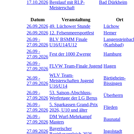
17.10.2026
Berglauf mit RLP-
Bad Dürkheim
Meisterschaft
Datum
Veranstaltung
Ort
26.09.2026
49. Lüchower Stunde
Lüchow
26.09.2026
12. Felsenmeersportfest
Hemer
26.09
-
BLV BSMM Finale
Langensteinbac
27.09.2026
U16/U14/U12
(Karlsbad)
26.09
-
Fest der 1000 Zwerge
Hamburg
27.09.2026
26.09
-
FLVW Team-Finale Jugend
Hagen
27.09.2026
WLV Team-
26.09
-
Bietigheim-
Meisterschaften Jugend
27.09.2026
Bissingen
U16/U14
26.09
-
53. Saison-Abschluss-
Überherrn
27.09.2026
Werfertage der LG Berus
26.09
-
5. Sparkassen Grand-Prix
Flieden
27.09.2026
2026, U10 und älter
26.09
-
DM Wurf-Mehrkampf
Baunatal
27.09.2026
Masters
Bayerischer
27.09.2026
Ingolstadt
Bezirkevergleich 2026