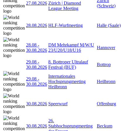
Zürich
27.08.2026
Zürich | Diamond
(Schweiz)
League Meeting
28.08.2026
HLF-Wurfmeeting
Halle (Saale)
28.08
-
DM Mehrkampf M/W/U
Hannover
30.08.2026
23/U20/U18/U16
29.08
-
8. Bottroper Ultralauf
Bottrop
30.08.2026
Festival (BUF)
Internationales
29.08
-
Hochsprungmeeting
Heilbronn
30.08.2026
Heilbronn
30.08.2026
Speerwurf
Offenburg
26.
30.08.2026
Stabhochsprungmeeting
Beckum