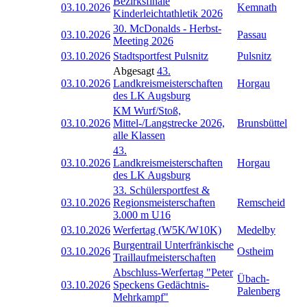
Bezirksfinale
03.10.2026
Kemnath
Kinderleichtathletik 2026
30. McDonalds - Herbst-
03.10.2026
Passau
Meeting 2026
03.10.2026
Stadtsportfest Pulsnitz
Pulsnitz
Abgesagt
43.
03.10.2026
Landkreismeisterschaften
Horgau
des LK Augsburg
KM Wurf/Stoß,
03.10.2026
Mittel-/Langstrecke 2026,
Brunsbüttel
alle Klassen
43.
03.10.2026
Landkreismeisterschaften
Horgau
des LK Augsburg
33. Schülersportfest &
03.10.2026
Regionsmeisterschaften
Remscheid
3.000 m U16
03.10.2026
Werfertag (W5K/W10K)
Medelby
Burgentrail Unterfränkische
03.10.2026
Ostheim
Traillaufmeisterschaften
Abschluss-Werfertag "Peter
Übach-
03.10.2026
Speckens Gedächtnis-
Palenberg
Mehrkampf"