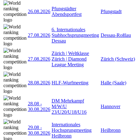
Pfungstädter
26.08.2026
Pfungstadt
Abendsportfest
6. Internationales
27.08.2026
Stabhochsprungmeeting
Dessau-Roßlau
Dessau
Zürich | Weltklasse
27.08.2026
Zürich | Diamond
Zürich (Schweiz)
League Meeting
28.08.2026
HLF-Wurfmeeting
Halle (Saale)
DM Mehrkampf
28.08
-
M/W/U
Hannover
30.08.2026
23/U20/U18/U16
Internationales
29.08
-
Hochsprungmeeting
Heilbronn
30.08.2026
Heilbronn