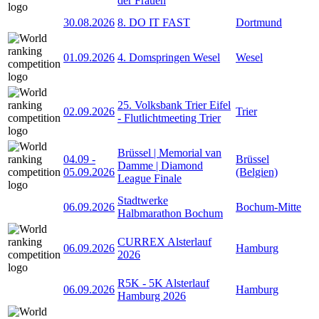
der Frauen
30.08.2026
8. DO IT FAST
Dortmund
01.09.2026
4. Domspringen Wesel
Wesel
25. Volksbank Trier Eifel
02.09.2026
Trier
- Flutlichtmeeting Trier
Brüssel | Memorial van
04.09
-
Brüssel
Damme | Diamond
05.09.2026
(Belgien)
League Finale
Stadtwerke
06.09.2026
Bochum-Mitte
Halbmarathon Bochum
CURREX Alsterlauf
06.09.2026
Hamburg
2026
R5K - 5K Alsterlauf
06.09.2026
Hamburg
Hamburg 2026