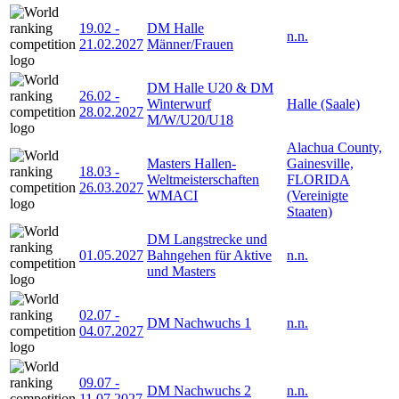
19.02
-
DM Halle
n.n.
21.02.2027
Männer/Frauen
DM Halle U20 & DM
26.02
-
Winterwurf
Halle (Saale)
28.02.2027
M/W/U20/U18
Alachua County,
Masters Hallen-
Gainesville,
18.03
-
Weltmeisterschaften
FLORIDA
26.03.2027
WMACI
(Vereinigte
Staaten)
DM Langstrecke und
01.05.2027
Bahngehen für Aktive
n.n.
und Masters
02.07
-
DM Nachwuchs 1
n.n.
04.07.2027
09.07
-
DM Nachwuchs 2
n.n.
11.07.2027