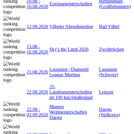
10.08
-
Birmingham
Europameisterschaften
16.08.2026
(Großbritannien)
12.08.2026
Vilbeler Abendmeeting
Bad Vilbel
15.08
-
Sky's the Limit 2026
Zweibrücken
16.08.2026
Lausanne | Diamond
Lausanne
21.08.2026
League Meeting
(Schweiz)
35.
22.08.2026
Landesmeisterschaften
Leipzig
im 100 km-Straßenlauf
Masters
22.08
-
Daegu
Weltmeisterschaften
03.09.2026
(Südkorea)
Daegu