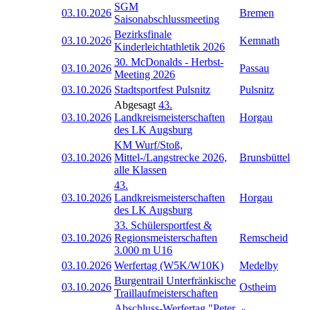
SGM
03.10.2026
Bremen
Saisonabschlussmeeting
Bezirksfinale
03.10.2026
Kemnath
Kinderleichtathletik 2026
30. McDonalds - Herbst-
03.10.2026
Passau
Meeting 2026
03.10.2026
Stadtsportfest Pulsnitz
Pulsnitz
Abgesagt
43.
03.10.2026
Landkreismeisterschaften
Horgau
des LK Augsburg
KM Wurf/Stoß,
03.10.2026
Mittel-/Langstrecke 2026,
Brunsbüttel
alle Klassen
43.
03.10.2026
Landkreismeisterschaften
Horgau
des LK Augsburg
33. Schülersportfest &
03.10.2026
Regionsmeisterschaften
Remscheid
3.000 m U16
03.10.2026
Werfertag (W5K/W10K)
Medelby
Burgentrail Unterfränkische
03.10.2026
Ostheim
Traillaufmeisterschaften
Abschluss-Werfertag "Peter