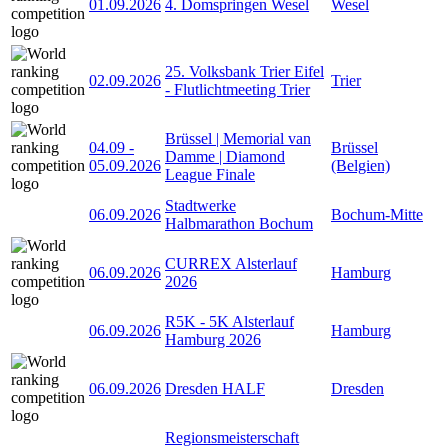
01.09.2026
4. Domspringen Wesel
Wesel
25. Volksbank Trier Eifel
02.09.2026
Trier
- Flutlichtmeeting Trier
Brüssel | Memorial van
04.09
-
Brüssel
Damme | Diamond
05.09.2026
(Belgien)
League Finale
Stadtwerke
06.09.2026
Bochum-Mitte
Halbmarathon Bochum
CURREX Alsterlauf
06.09.2026
Hamburg
2026
R5K - 5K Alsterlauf
06.09.2026
Hamburg
Hamburg 2026
06.09.2026
Dresden HALF
Dresden
Regionsmeisterschaft