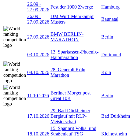
26.09
-
Fest der 1000 Zwerge
Hamburg
27.09.2026
26.09
-
DM Wurf-Mehrkampf
Baunatal
27.09.2026
Masters
BMW BERLIN-
27.09.2026
Berlin
MARATHON
13. Sparkassen-Phoenix-
03.10.2026
Dortmund
Halbmarathon
28. Generali Köln
04.10.2026
Köln
Marathon
Berliner Morgenpost
11.10.2026
Berlin
Great 10K
29. Bad Dürkheimer
17.10.2026
Berglauf mit RLP-
Bad Dürkheim
Meisterschaft
15. Spannrit Volks- und
18.10.2026
Straßenlauf TSG
Kleinostheim