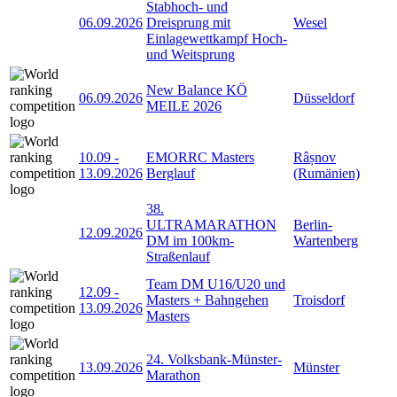
Stabhoch- und
06.09.2026
Dreisprung mit
Wesel
Einlagewettkampf Hoch-
und Weitsprung
New Balance KÖ
06.09.2026
Düsseldorf
MEILE 2026
10.09
-
EMORRC Masters
Râșnov
13.09.2026
Berglauf
(Rumänien)
38.
ULTRAMARATHON
Berlin-
12.09.2026
DM im 100km-
Wartenberg
Straßenlauf
Team DM U16/U20 und
12.09
-
Masters + Bahngehen
Troisdorf
13.09.2026
Masters
24. Volksbank-Münster-
13.09.2026
Münster
Marathon