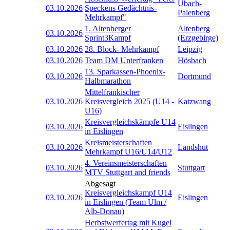
Übach-
03.10.2026
Speckens Gedächtnis-
Palenberg
Mehrkampf"
1. Altenberger
Altenberg
03.10.2026
Sprint3Kampf
(Erzgebirge)
03.10.2026
28. Block- Mehrkampf
Leipzig
03.10.2026
Team DM Unterfranken
Hösbach
13. Sparkassen-Phoenix-
03.10.2026
Dortmund
Halbmarathon
Mittelfränkischer
03.10.2026
Kreisvergleich 2025 (U14 -
Katzwang
U16)
Kreisvergleichskämpfe U14
03.10.2026
Eislingen
in Eislingen
Kreismeisterschaften
03.10.2026
Landshut
Mehrkampf U16/U14/U12
4. Vereinsmeisterschaften
03.10.2026
Stuttgart
MTV Stuttgart and friends
Abgesagt
Kreisvergleichskampf U14
03.10.2026
Eislingen
in Eislingen (Team Ulm /
Alb-Donau)
Herbstwerfertag mit Kugel