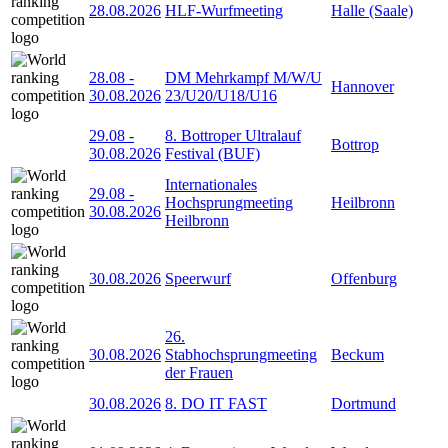
28.08.2026
HLF-Wurfmeeting
Halle (Saale)
28.08
-
DM Mehrkampf M/W/U
Hannover
30.08.2026
23/U20/U18/U16
29.08
-
8. Bottroper Ultralauf
Bottrop
30.08.2026
Festival (BUF)
Internationales
29.08
-
Hochsprungmeeting
Heilbronn
30.08.2026
Heilbronn
30.08.2026
Speerwurf
Offenburg
26.
30.08.2026
Stabhochsprungmeeting
Beckum
der Frauen
30.08.2026
8. DO IT FAST
Dortmund