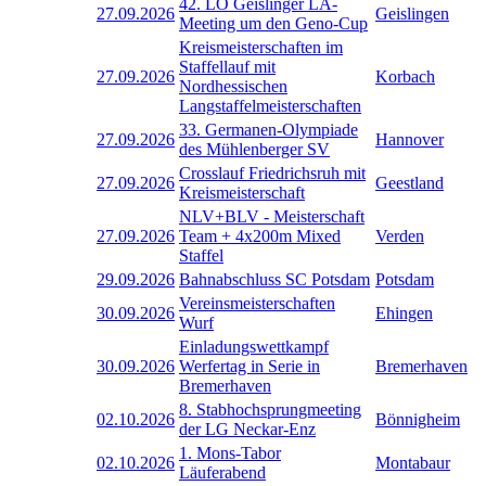
42. LO Geislinger LA-
27.09.2026
Geislingen
Meeting um den Geno-Cup
Kreismeisterschaften im
Staffellauf mit
27.09.2026
Korbach
Nordhessischen
Langstaffelmeisterschaften
33. Germanen-Olympiade
27.09.2026
Hannover
des Mühlenberger SV
Crosslauf Friedrichsruh mit
27.09.2026
Geestland
Kreismeisterschaft
NLV+BLV - Meisterschaft
27.09.2026
Team + 4x200m Mixed
Verden
Staffel
29.09.2026
Bahnabschluss SC Potsdam
Potsdam
Vereinsmeisterschaften
30.09.2026
Ehingen
Wurf
Einladungswettkampf
30.09.2026
Werfertag in Serie in
Bremerhaven
Bremerhaven
8. Stabhochsprungmeeting
02.10.2026
Bönnigheim
der LG Neckar-Enz
1. Mons-Tabor
02.10.2026
Montabaur
Läuferabend