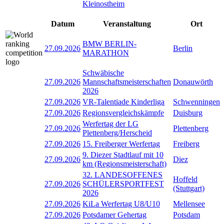
Kleinostheim
Datum
Veranstaltung
Ort
BMW BERLIN-
27.09.2026
Berlin
MARATHON
Schwäbische
27.09.2026
Mannschaftsmeisterschaften
Donauwörth
2026
27.09.2026
VR-Talentiade Kinderliga
Schwenningen
27.09.2026
Regionsvergleichskämpfe
Duisburg
Werfertag der LG
27.09.2026
Plettenberg
Plettenberg/Herscheid
27.09.2026
15. Freiberger Werfertag
Freiberg
9. Diezer Stadtlauf mit 10
27.09.2026
Diez
km (Regionsmeisterschaft)
32. LANDESOFFENES
Hoffeld
27.09.2026
SCHÜLERSPORTFEST
(Stuttgart)
2026
27.09.2026
KiLa Werfertag U8/U10
Mellensee
27.09.2026
Potsdamer Gehertag
Potsdam