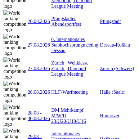
Memorial | Diamond
League Meeting
Pfungstädter
26.08.2026
Pfungstadt
Abendsportfest
6. Internationales
27.08.2026
Stabhochsprungmeeting
Dessau-Roßlau
Dessau
Zürich | Weltklasse
27.08.2026
Zürich | Diamond
Zürich (Schweiz)
League Meeting
28.08.2026
HLF-Wurfmeeting
Halle (Saale)
DM Mehrkampf
28.08
-
M/W/U
Hannover
30.08.2026
23/U20/U18/U16
Internationales
29.08
-