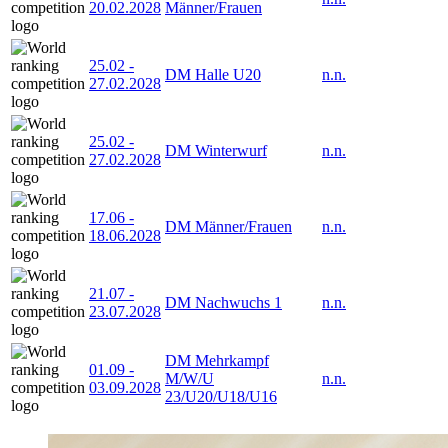
20.02.2028
Männer/Frauen
25.02
-
DM Halle U20
n.n.
27.02.2028
25.02
-
DM Winterwurf
n.n.
27.02.2028
17.06
-
DM Männer/Frauen
n.n.
18.06.2028
21.07
-
DM Nachwuchs 1
n.n.
23.07.2028
DM Mehrkampf
01.09
-
M/W/U
n.n.
03.09.2028
23/U20/U18/U16