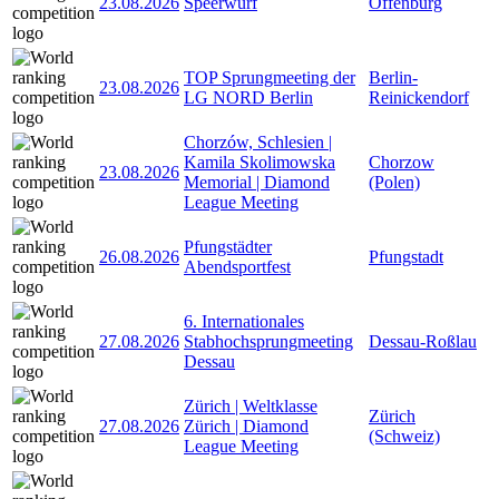
23.08.2026
Speerwurf
Offenburg
TOP Sprungmeeting der
Berlin-
23.08.2026
LG NORD Berlin
Reinickendorf
Chorzów, Schlesien |
Kamila Skolimowska
Chorzow
23.08.2026
Memorial | Diamond
(Polen)
League Meeting
Pfungstädter
26.08.2026
Pfungstadt
Abendsportfest
6. Internationales
27.08.2026
Stabhochsprungmeeting
Dessau-Roßlau
Dessau
Zürich | Weltklasse
Zürich
27.08.2026
Zürich | Diamond
(Schweiz)
League Meeting