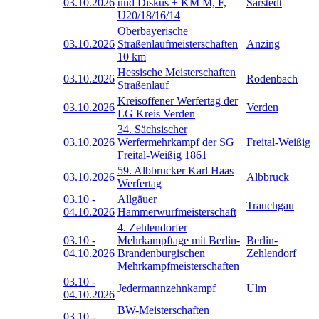
03.10.2026
und Diskus + KM M, F,
Sarstedt
U20/18/16/14
Oberbayerische
03.10.2026
Straßenlaufmeisterschaften
Anzing
10 km
Hessische Meisterschaften
03.10.2026
Rodenbach
Straßenlauf
Kreisoffener Werfertag der
03.10.2026
Verden
LG Kreis Verden
34. Sächsischer
03.10.2026
Werfermehrkampf der SG
Freital-Weißig
Freital-Weißig 1861
59. Albbrucker Karl Haas
03.10.2026
Albbruck
Werfertag
03.10
-
Allgäuer
Trauchgau
04.10.2026
Hammerwurfmeisterschaft
4. Zehlendorfer
03.10
-
Mehrkampftage mit Berlin-
Berlin-
04.10.2026
Brandenburgischen
Zehlendorf
Mehrkampfmeisterschaften
03.10
-
Jedermannzehnkampf
Ulm
04.10.2026
BW-Meisterschaften
03.10
-