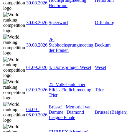
Hochsprungmeeting
Heilbronn
30.08.2026
Heilbronn
30.08.2026
Speerwurf
Offenburg
26.
30.08.2026
Stabhochsprungmeeting
Beckum
der Frauen
01.09.2026
4. Domspringen Wesel
Wesel
25. Volksbank Trier
02.09.2026
Eifel - Flutlichtmeeting
Trier
Trier
Brüssel | Memorial van
04.09
-
Damme | Diamond
Brüssel (Belgien)
05.09.2026
League Finale
CURREX Alsterlauf