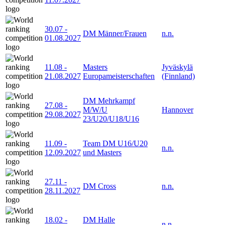
30.07
-
DM Männer/Frauen
n.n.
01.08.2027
11.08
-
Masters
Jyväskylä
21.08.2027
Europameisterschaften
(Finnland)
DM Mehrkampf
27.08
-
M/W/U
Hannover
29.08.2027
23/U20/U18/U16
11.09
-
Team DM U16/U20
n.n.
12.09.2027
und Masters
27.11
-
DM Cross
n.n.
28.11.2027
18.02
-
DM Halle
n.n.