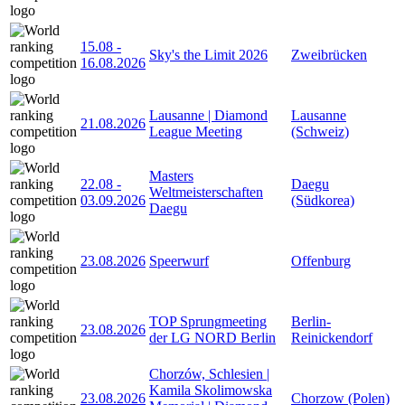
15.08
-
Sky's the Limit 2026
Zweibrücken
16.08.2026
Lausanne | Diamond
Lausanne
21.08.2026
League Meeting
(Schweiz)
Masters
22.08
-
Daegu
Weltmeisterschaften
03.09.2026
(Südkorea)
Daegu
23.08.2026
Speerwurf
Offenburg
TOP Sprungmeeting
Berlin-
23.08.2026
der LG NORD Berlin
Reinickendorf
Chorzów, Schlesien |
Kamila Skolimowska
23.08.2026
Chorzow (Polen)