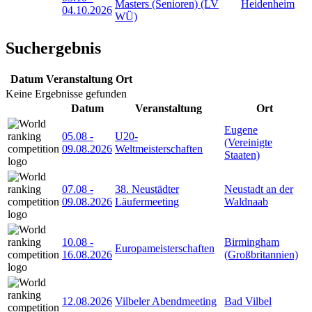
Masters (Senioren) (LV
Heidenheim
04.10.2026
WÜ)
Suchergebnis
Datum
Veranstaltung
Ort
Keine Ergebnisse gefunden
Datum
Veranstaltung
Ort
Eugene
05.08
-
U20-
(Vereinigte
09.08.2026
Weltmeisterschaften
Staaten)
07.08
-
38. Neustädter
Neustadt an der
09.08.2026
Läufermeeting
Waldnaab
10.08
-
Birmingham
Europameisterschaften
16.08.2026
(Großbritannien)
12.08.2026
Vilbeler Abendmeeting
Bad Vilbel