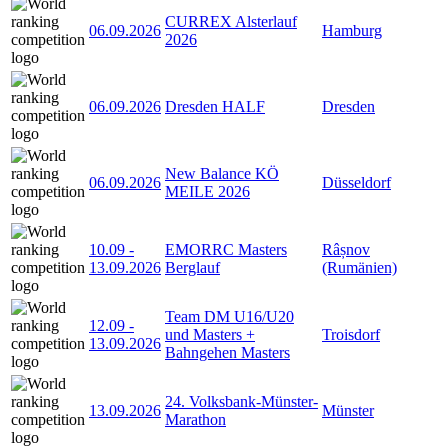
CURREX Alsterlauf
06.09.2026
Hamburg
2026
06.09.2026
Dresden HALF
Dresden
New Balance KÖ
06.09.2026
Düsseldorf
MEILE 2026
10.09
-
EMORRC Masters
Râșnov
13.09.2026
Berglauf
(Rumänien)
Team DM U16/U20
12.09
-
und Masters +
Troisdorf
13.09.2026
Bahngehen Masters
24. Volksbank-Münster-
13.09.2026
Münster
Marathon