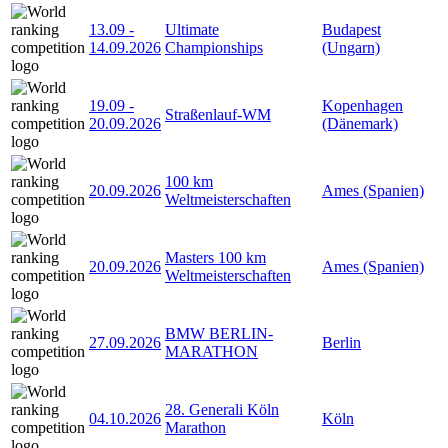
13.09
-
Ultimate
Budapest
14.09.2026
Championships
(Ungarn)
19.09
-
Kopenhagen
Straßenlauf-WM
20.09.2026
(Dänemark)
100 km
20.09.2026
Ames (Spanien)
Weltmeisterschaften
Masters 100 km
20.09.2026
Ames (Spanien)
Weltmeisterschaften
BMW BERLIN-
27.09.2026
Berlin
MARATHON
28. Generali Köln
04.10.2026
Köln
Marathon