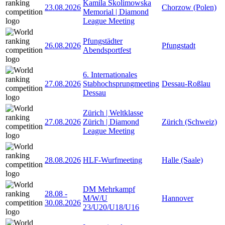
Kamila Skolimowska
23.08.2026
Chorzow (Polen)
Memorial | Diamond
League Meeting
Pfungstädter
26.08.2026
Pfungstadt
Abendsportfest
6. Internationales
27.08.2026
Stabhochsprungmeeting
Dessau-Roßlau
Dessau
Zürich | Weltklasse
27.08.2026
Zürich | Diamond
Zürich (Schweiz)
League Meeting
28.08.2026
HLF-Wurfmeeting
Halle (Saale)
DM Mehrkampf
28.08
-
M/W/U
Hannover
30.08.2026
23/U20/U18/U16