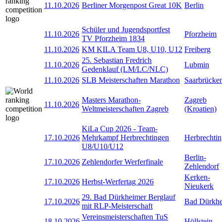
11.10.2026
Berliner Morgenpost Great 10K
Berlin
Schüler und Jugendsportfest
11.10.2026
Pforzheim
TV Pforzheim 1834
11.10.2026
KM KILA Team U8, U10, U12
Freiberg
25. Sebastian Fredrich
11.10.2026
Lubmin
Gedenklauf (LM/LC/NLC)
11.10.2026
SLB Meisterschaften Marathon
Saarbrücke
Masters Marathon-
Zagreb
11.10.2026
Weltmeisterschaften Zagreb
(Kroatien)
KiLa Cup 2026 - Team-
17.10.2026
Mehrkampf Herbrechtingen
Herbrechti
U8/U10/U12
Berlin-
17.10.2026
Zehlendorfer Werferfinale
Zehlendorf
Kerken-
17.10.2026
Herbst-Werfertag 2026
Nieukerk
29. Bad Dürkheimer Berglauf
17.10.2026
Bad Dürkh
mit RLP-Meisterschaft
Vereinsmeisterschaften TuS
18.10.2026
Höllstein