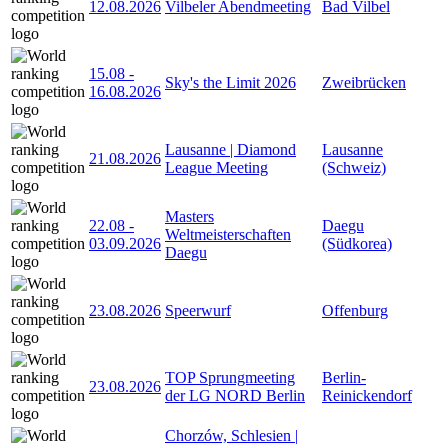
12.08.2026
Vilbeler Abendmeeting
Bad Vilbel
15.08
-
Sky's the Limit 2026
Zweibrücken
16.08.2026
Lausanne | Diamond
Lausanne
21.08.2026
League Meeting
(Schweiz)
Masters
22.08
-
Daegu
Weltmeisterschaften
03.09.2026
(Südkorea)
Daegu
23.08.2026
Speerwurf
Offenburg
TOP Sprungmeeting
Berlin-
23.08.2026
der LG NORD Berlin
Reinickendorf
Chorzów, Schlesien |