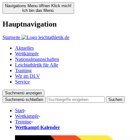
Navigations Menu öffnen
Klick mich!
Ich bin das Menü.
Hauptnavigation
Startseite
Aktuelles
Wettkämpfe
Nationalmannschaften
Leichtathletik für Alle
Training
Wir im DLV
Service
Suchmenü anzeigen
Suchmenü schließen
Suchen
Start
›
Wettkämpfe
›
Termine
›
Wettkampf-Kalender