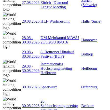
Zürich
27.08.2026
Zürich | Diamond
(Schweiz)
League Meeting
28.08.2026
HLF-Wurfmeeting
Halle (Saale)
28.08
-
DM Mehrkampf M/W/U
Hannover
30.08.2026
23/U20/U18/U16
29.08
-
8. Bottroper Ultralauf
Bottrop
30.08.2026
Festival (BUF)
Internationales
29.08
-
Hochsprungmeeting
Heilbronn
30.08.2026
Heilbronn
30.08.2026
Speerwurf
Offenburg
26.
30.08.2026
Stabhochsprungmeeting
Beckum