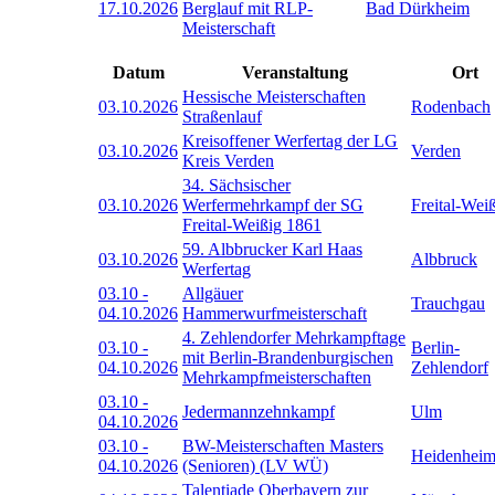
17.10.2026
Berglauf mit RLP-
Bad Dürkheim
Meisterschaft
Datum
Veranstaltung
Ort
Hessische Meisterschaften
03.10.2026
Rodenbach
Straßenlauf
Kreisoffener Werfertag der LG
03.10.2026
Verden
Kreis Verden
34. Sächsischer
03.10.2026
Werfermehrkampf der SG
Freital-Wei
Freital-Weißig 1861
59. Albbrucker Karl Haas
03.10.2026
Albbruck
Werfertag
03.10
-
Allgäuer
Trauchgau
04.10.2026
Hammerwurfmeisterschaft
4. Zehlendorfer Mehrkampftage
03.10
-
Berlin-
mit Berlin-Brandenburgischen
04.10.2026
Zehlendorf
Mehrkampfmeisterschaften
03.10
-
Jedermannzehnkampf
Ulm
04.10.2026
03.10
-
BW-Meisterschaften Masters
Heidenhei
04.10.2026
(Senioren) (LV WÜ)
Talentiade Oberbayern zur