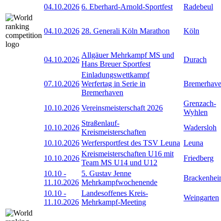
04.10.2026
6. Eberhard-Arnold-Sportfest
Radebeul
04.10.2026
28. Generali Köln Marathon
Köln
Allgäuer Mehrkampf MS und
04.10.2026
Durach
Hans Breuer Sportfest
Einladungswettkampf
07.10.2026
Werfertag in Serie in
Bremerhav
Bremerhaven
Grenzach-
10.10.2026
Vereinsmeisterschaft 2026
Wyhlen
Straßenlauf-
10.10.2026
Wadersloh
Kreismeisterschaften
10.10.2026
Werfersportfest des TSV Leuna
Leuna
Kreismeisterschaften U16 mit
10.10.2026
Friedberg
Team MS U14 und U12
10.10
-
5. Gustav Jenne
Brackenhe
11.10.2026
Mehrkampfwochenende
10.10
-
Landesoffenes Kreis-
Weingarten
11.10.2026
Mehrkampf-Meeting