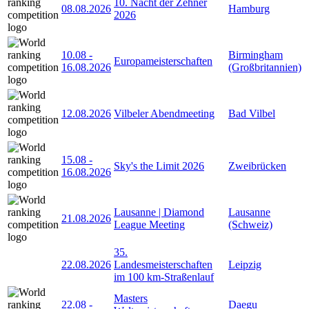
10. Nacht der Zehner
08.08.2026
Hamburg
2026
10.08
-
Birmingham
Europameisterschaften
16.08.2026
(Großbritannien)
12.08.2026
Vilbeler Abendmeeting
Bad Vilbel
15.08
-
Sky's the Limit 2026
Zweibrücken
16.08.2026
Lausanne | Diamond
Lausanne
21.08.2026
League Meeting
(Schweiz)
35.
22.08.2026
Landesmeisterschaften
Leipzig
im 100 km-Straßenlauf
Masters
22.08
-
Daegu