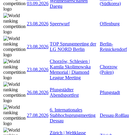
Weltmeisterschaften
03.09.2026
(Südkorea)
Daegu
23.08.2026
Speerwurf
Offenburg
TOP Sprungmeeting der
Berlin-
23.08.2026
LG NORD Berlin
Reinickendorf
Chorzów, Schlesien |
Kamila Skolimowska
Chorzow
23.08.2026
Memorial | Diamond
(Polen)
League Meeting
Pfungstädter
26.08.2026
Pfungstadt
Abendsportfest
6. Internationales
27.08.2026
Stabhochsprungmeeting
Dessau-Roßlau
Dessau
Zürich | Weltklasse