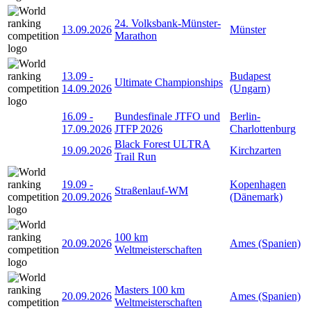
24. Volksbank-Münster-
13.09.2026
Münster
Marathon
13.09
-
Budapest
Ultimate Championships
14.09.2026
(Ungarn)
16.09
-
Bundesfinale JTFO und
Berlin-
17.09.2026
JTFP 2026
Charlottenburg
Black Forest ULTRA
19.09.2026
Kirchzarten
Trail Run
19.09
-
Kopenhagen
Straßenlauf-WM
20.09.2026
(Dänemark)
100 km
20.09.2026
Ames (Spanien)
Weltmeisterschaften
Masters 100 km
20.09.2026
Ames (Spanien)
Weltmeisterschaften