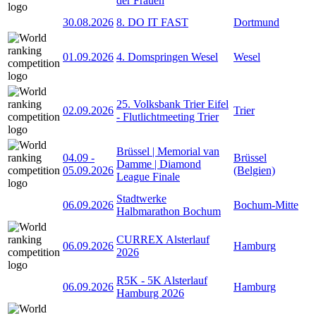
der Frauen
30.08.2026
8. DO IT FAST
Dortmund
01.09.2026
4. Domspringen Wesel
Wesel
25. Volksbank Trier Eifel
02.09.2026
Trier
- Flutlichtmeeting Trier
Brüssel | Memorial van
04.09
-
Brüssel
Damme | Diamond
05.09.2026
(Belgien)
League Finale
Stadtwerke
06.09.2026
Bochum-Mitte
Halbmarathon Bochum
CURREX Alsterlauf
06.09.2026
Hamburg
2026
R5K - 5K Alsterlauf
06.09.2026
Hamburg
Hamburg 2026