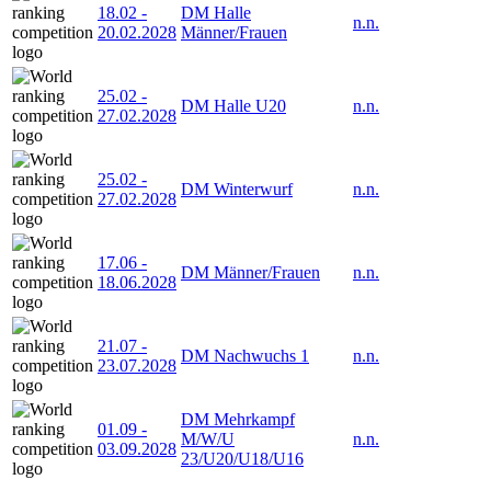
18.02
-
DM Halle
n.n.
20.02.2028
Männer/Frauen
25.02
-
DM Halle U20
n.n.
27.02.2028
25.02
-
DM Winterwurf
n.n.
27.02.2028
17.06
-
DM Männer/Frauen
n.n.
18.06.2028
21.07
-
DM Nachwuchs 1
n.n.
23.07.2028
DM Mehrkampf
01.09
-
M/W/U
n.n.
03.09.2028
23/U20/U18/U16