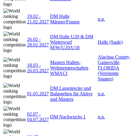
19.02
-
DM Halle
n.n.
21.02.2027
Männer/Frauen
DM Halle U20 & DM
26.02
-
Winterwurf
Halle (Saale)
28.02.2027
M/W/U20/U18
Alachua County,
Masters Hallen-
Gainesville,
18.03
-
Weltmeisterschaften
FLORIDA
26.03.2027
WMACI
(Vereinigte
Staaten)
DM Langstrecke und
01.05.2027
Bahngehen für Aktive
n.n.
und Masters
02.07
-
DM Nachwuchs 1
n.n.
04.07.2027