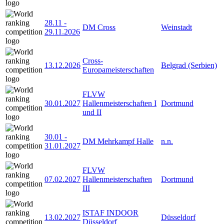
28.11
-
DM Cross
Weinstadt
29.11.2026
Cross-
13.12.2026
Belgrad (Serbien)
Europameisterschaften
FLVW
30.01.2027
Hallenmeisterschaften I
Dortmund
und II
30.01
-
DM Mehrkampf Halle
n.n.
31.01.2027
FLVW
07.02.2027
Hallenmeisterschaften
Dortmund
III
ISTAF INDOOR
13.02.2027
Düsseldorf
Düsseldorf