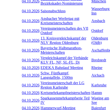
04.10.2026
München
Bezirkskader-Nominierung
Wasserburg
04.10.2026
Saisonabschluss
Inn
Ansbacher Werfertag mit
04.10.2026
Ansbach
Kreismeisterschaften
Vereinsmeisterschaften des Vfl
04.10.2026
Ostdorf
Ostdorf
13. Kreisvergleichskampf der
Oldenburg
04.10.2026
NLV Region Oldenburg
(Oldb)
Bayerische Halbmarathon-
04.10.2026
Aschaffenb
Meisterschaften
Vergleichskampf der Verbände
04.10.2026
Bredstedt
KLV FL, NF, SL-FL, Di
04.10.2026
EDEKA Bahnlauf Meeting
Rheine
Schw. Fünfkampf,
04.10.2026
Aichach
Langstaffeln, 1500m
Vereinsmeisterschaft der LG
04.10.2026
Karlsruhe
Region Karlsruhe
04.10.2026
Kreismehrkampfmeisterschaften
Hamm
Sparkassenmehrkampfserie Teil
Waging am
04.10.2026
IV
See
04.10.2026
Hammerwurf-Meeting
Baienfurt