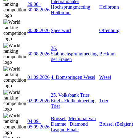
Internationales
29.08
-
Hochsprungmeeting
Heilbronn
30.08.2026
Heilbronn
30.08.2026
Speerwurf
Offenburg
26.
30.08.2026
Stabhochsprungmeeting
Beckum
der Frauen
01.09.2026
4. Domspringen Wesel
Wesel
25. Volksbank Trier
02.09.2026
Eifel - Flutlichtmeeting
Trier
Trier
Brüssel | Memorial van
04.09
-
Damme | Diamond
Brüssel (Belgien)
05.09.2026
League Finale