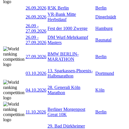
26.09.2026
R5K Berlin
Berlin
VR-Bank Mitte
26.09.2026
Dingelstädt
Herbstlauf
26.09
-
Fest der 1000 Zwerge
Hamburg
27.09.2026
26.09
-
DM Wurf-Mehrkampf
Baunatal
27.09.2026
Masters
BMW BERLIN-
27.09.2026
Berlin
MARATHON
13. Sparkassen-Phoenix-
03.10.2026
Dortmund
Halbmarathon
28. Generali Köln
04.10.2026
Köln
Marathon
Berliner Morgenpost
11.10.2026
Berlin
Great 10K
29. Bad Dürkheimer