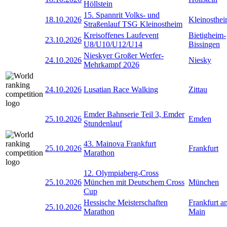
Höllstein
15. Spannrit Volks- und
18.10.2026
Kleinosthe
Straßenlauf TSG Kleinostheim
Kreisoffenes Laufevent
Bietigheim-
23.10.2026
U8/U10/U12/U14
Bissingen
Nieskyer Großer Werfer-
24.10.2026
Niesky
Mehrkampf 2026
24.10.2026
Lusatian Race Walking
Zittau
Emder Bahnserie Teil 3, Emder
25.10.2026
Emden
Stundenlauf
43. Mainova Frankfurt
25.10.2026
Frankfurt
Marathon
12. Olympiaberg-Cross
25.10.2026
München mit Deutschem Cross
München
Cup
Hessische Meisterschaften
Frankfurt a
25.10.2026
Marathon
Main