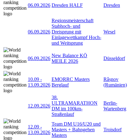
06.09.2026
Dresden HALF
Dresden
Regionsmeisterschaft
Stabhoch- und
06.09.2026
Dreisprung mit
Wesel
Einlagewettkampf Hoch-
und Weitsprung
New Balance KÖ
06.09.2026
Düsseldorf
MEILE 2026
10.09
-
EMORRC Masters
Râșnov
13.09.2026
Berglauf
(Rumänien)
38.
ULTRAMARATHON
Berlin-
12.09.2026
DM im 100km-
Wartenberg
Straßenlauf
Team DM U16/U20 und
12.09
-
Masters + Bahngehen
Troisdorf
13.09.2026
Masters