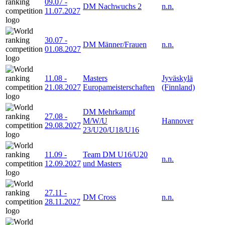
09.07
-
DM Nachwuchs 2
n.n.
11.07.2027
30.07
-
DM Männer/Frauen
n.n.
01.08.2027
11.08
-
Masters
Jyväskylä
21.08.2027
Europameisterschaften
(Finnland)
DM Mehrkampf
27.08
-
M/W/U
Hannover
29.08.2027
23/U20/U18/U16
11.09
-
Team DM U16/U20
n.n.
12.09.2027
und Masters
27.11
-
DM Cross
n.n.
28.11.2027