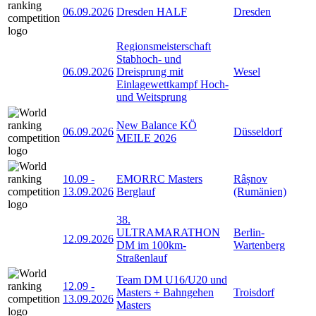
06.09.2026
Dresden HALF
Dresden
Regionsmeisterschaft
Stabhoch- und
06.09.2026
Dreisprung mit
Wesel
Einlagewettkampf Hoch-
und Weitsprung
New Balance KÖ
06.09.2026
Düsseldorf
MEILE 2026
10.09
-
EMORRC Masters
Râșnov
13.09.2026
Berglauf
(Rumänien)
38.
ULTRAMARATHON
Berlin-
12.09.2026
DM im 100km-
Wartenberg
Straßenlauf
Team DM U16/U20 und
12.09
-
Masters + Bahngehen
Troisdorf
13.09.2026
Masters