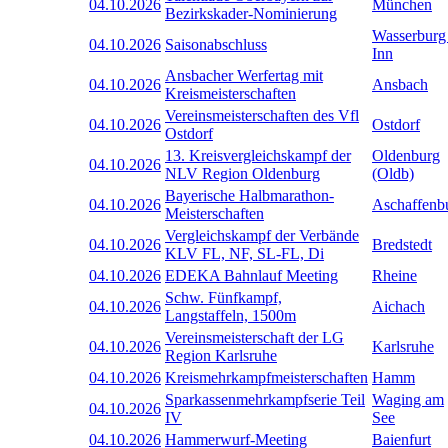
04.10.2026
München
Bezirkskader-Nominierung
Wasserburg
04.10.2026
Saisonabschluss
Inn
Ansbacher Werfertag mit
04.10.2026
Ansbach
Kreismeisterschaften
Vereinsmeisterschaften des Vfl
04.10.2026
Ostdorf
Ostdorf
13. Kreisvergleichskampf der
Oldenburg
04.10.2026
NLV Region Oldenburg
(Oldb)
Bayerische Halbmarathon-
04.10.2026
Aschaffenb
Meisterschaften
Vergleichskampf der Verbände
04.10.2026
Bredstedt
KLV FL, NF, SL-FL, Di
04.10.2026
EDEKA Bahnlauf Meeting
Rheine
Schw. Fünfkampf,
04.10.2026
Aichach
Langstaffeln, 1500m
Vereinsmeisterschaft der LG
04.10.2026
Karlsruhe
Region Karlsruhe
04.10.2026
Kreismehrkampfmeisterschaften
Hamm
Sparkassenmehrkampfserie Teil
Waging am
04.10.2026
IV
See
04.10.2026
Hammerwurf-Meeting
Baienfurt