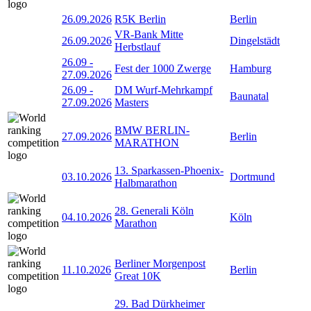
26.09.2026
R5K Berlin
Berlin
VR-Bank Mitte
26.09.2026
Dingelstädt
Herbstlauf
26.09
-
Fest der 1000 Zwerge
Hamburg
27.09.2026
26.09
-
DM Wurf-Mehrkampf
Baunatal
27.09.2026
Masters
BMW BERLIN-
27.09.2026
Berlin
MARATHON
13. Sparkassen-Phoenix-
03.10.2026
Dortmund
Halbmarathon
28. Generali Köln
04.10.2026
Köln
Marathon
Berliner Morgenpost
11.10.2026
Berlin
Great 10K
29. Bad Dürkheimer