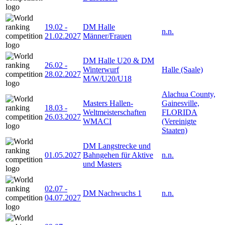
19.02
-
DM Halle
n.n.
21.02.2027
Männer/Frauen
DM Halle U20 & DM
26.02
-
Winterwurf
Halle (Saale)
28.02.2027
M/W/U20/U18
Alachua County,
Masters Hallen-
Gainesville,
18.03
-
Weltmeisterschaften
FLORIDA
26.03.2027
WMACI
(Vereinigte
Staaten)
DM Langstrecke und
01.05.2027
Bahngehen für Aktive
n.n.
und Masters
02.07
-
DM Nachwuchs 1
n.n.
04.07.2027