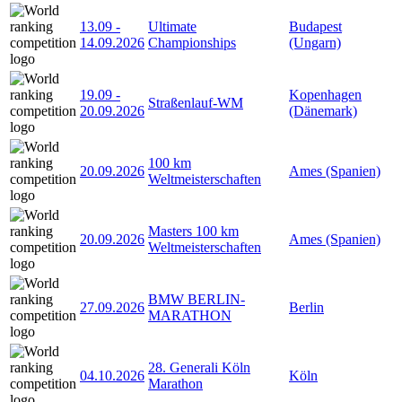
13.09
-
Ultimate
Budapest
14.09.2026
Championships
(Ungarn)
19.09
-
Kopenhagen
Straßenlauf-WM
20.09.2026
(Dänemark)
100 km
20.09.2026
Ames (Spanien)
Weltmeisterschaften
Masters 100 km
20.09.2026
Ames (Spanien)
Weltmeisterschaften
BMW BERLIN-
27.09.2026
Berlin
MARATHON
28. Generali Köln
04.10.2026
Köln
Marathon