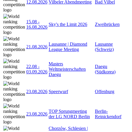
12.08.2026
Vilbeler Abendmeeting
Bad Vilbel
15.08
-
Sky's the Limit 2026
Zweibrücken
16.08.2026
Lausanne | Diamond
Lausanne
21.08.2026
League Meeting
(Schweiz)
Masters
22.08
-
Daegu
Weltmeisterschaften
03.09.2026
(Südkorea)
Daegu
23.08.2026
Speerwurf
Offenburg
TOP Sprungmeeting
Berlin-
23.08.2026
der LG NORD Berlin
Reinickendorf
Chorzów, Schlesien |