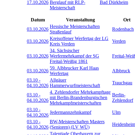
17.10.2026
Berglauf mit RLP-
Bad Dürkheim
Meisterschaft
Datum
Veranstaltung
Ort
Hessische Meisterschaften
03.10.2026
Rodenbach
Straßenlauf
Kreisoffener Werfertag der LG
03.10.2026
Verden
Kreis Verden
34. Sächsischer
03.10.2026
Werfermehrkampf der SG
Freital-Wei
Freital-Weißig 1861
59. Albbrucker Karl Haas
03.10.2026
Albbruck
Werfertag
03.10
-
Allgäuer
Trauchgau
04.10.2026
Hammerwurfmeisterschaft
4. Zehlendorfer Mehrkampftage
03.10
-
Berlin-
mit Berlin-Brandenburgischen
04.10.2026
Zehlendorf
Mehrkampfmeisterschaften
03.10
-
Jedermannzehnkampf
Ulm
04.10.2026
03.10
-
BW-Meisterschaften Masters
Heidenhei
04.10.2026
(Senioren) (LV WÜ)
Talentiade Oberbayern zur