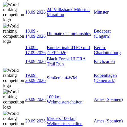
24. Volksbank-Münster-
13.09.2026
Münster
Marathon
13.09
-
Budapest
Ultimate Championships
14.09.2026
(Ungarn)
16.09
-
Bundesfinale JTFO und
Berlin-
17.09.2026
JTFP 2026
Charlottenburg
Black Forest ULTRA
19.09.2026
Kirchzarten
Trail Run
19.09
-
Kopenhagen
Straßenlauf-WM
20.09.2026
(Dänemark)
100 km
20.09.2026
Ames (Spanien)
Weltmeisterschaften
Masters 100 km
20.09.2026
Ames (Spanien)
Weltmeisterschaften