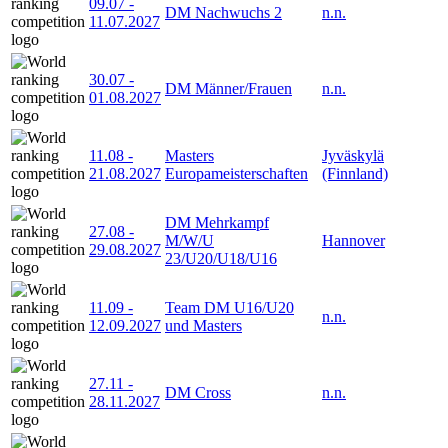
09.07
-
DM Nachwuchs 2
n.n.
11.07.2027
30.07
-
DM Männer/Frauen
n.n.
01.08.2027
11.08
-
Masters
Jyväskylä
21.08.2027
Europameisterschaften
(Finnland)
DM Mehrkampf
27.08
-
M/W/U
Hannover
29.08.2027
23/U20/U18/U16
11.09
-
Team DM U16/U20
n.n.
12.09.2027
und Masters
27.11
-
DM Cross
n.n.
28.11.2027