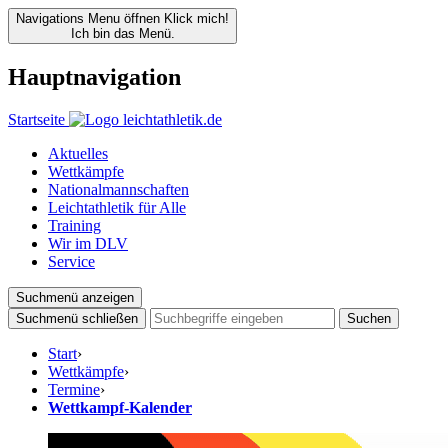
Navigations Menu öffnen
Klick mich!
Ich bin das Menü.
Hauptnavigation
Startseite
Aktuelles
Wettkämpfe
Nationalmannschaften
Leichtathletik für Alle
Training
Wir im DLV
Service
Suchmenü anzeigen
Suchmenü schließen
Suchen
Start
›
Wettkämpfe
›
Termine
›
Wettkampf-Kalender