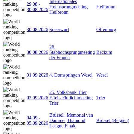
Internationales
29.08
-
Hochsprungmeeting
Heilbronn
30.08.2026
Heilbronn
30.08.2026
Speerwurf
Offenburg
26.
30.08.2026
Stabhochsprungmeeting
Beckum
der Frauen
01.09.2026
4. Domspringen Wesel
Wesel
25. Volksbank Trier
02.09.2026
Eifel - Flutlichtmeeting
Trier
Trier
Brüssel | Memorial van
04.09
-
Damme | Diamond
Brüssel (Belgien)
05.09.2026
League Finale