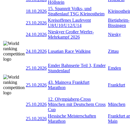
Höllstein
15. Spannrit Volks- und
18.10.2026
Kleinosthe
Straßenlauf TSG Kleinostheim
Kreisoffenes Laufevent
Bietigheim-
23.10.2026
U8/U10/U12/U14
Bissingen
Nieskyer Großer Werfer-
24.10.2026
Niesky
Mehrkampf 2026
24.10.2026
Lusatian Race Walking
Zittau
Emder Bahnserie Teil 3, Emder
25.10.2026
Emden
Stundenlauf
43. Mainova Frankfurt
25.10.2026
Frankfurt
Marathon
12. Olympiaberg-Cross
25.10.2026
München mit Deutschem Cross
München
Cup
Hessische Meisterschaften
Frankfurt a
25.10.2026
Marathon
Main