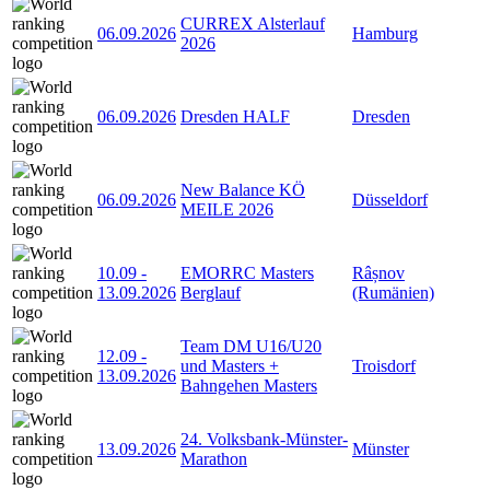
CURREX Alsterlauf
06.09.2026
Hamburg
2026
06.09.2026
Dresden HALF
Dresden
New Balance KÖ
06.09.2026
Düsseldorf
MEILE 2026
10.09
-
EMORRC Masters
Râșnov
13.09.2026
Berglauf
(Rumänien)
Team DM U16/U20
12.09
-
und Masters +
Troisdorf
13.09.2026
Bahngehen Masters
24. Volksbank-Münster-
13.09.2026
Münster
Marathon