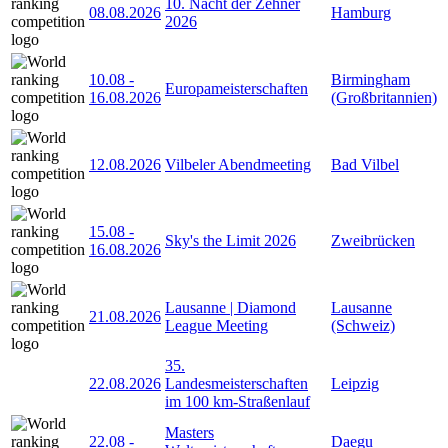
10. Nacht der Zehner
08.08.2026
Hamburg
2026
10.08
-
Birmingham
Europameisterschaften
16.08.2026
(Großbritannien)
12.08.2026
Vilbeler Abendmeeting
Bad Vilbel
15.08
-
Sky's the Limit 2026
Zweibrücken
16.08.2026
Lausanne | Diamond
Lausanne
21.08.2026
League Meeting
(Schweiz)
35.
22.08.2026
Landesmeisterschaften
Leipzig
im 100 km-Straßenlauf
Masters
22.08
-
Daegu