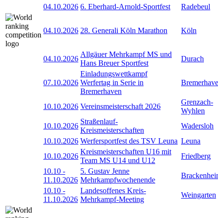
04.10.2026
6. Eberhard-Arnold-Sportfest
Radebeul
04.10.2026
28. Generali Köln Marathon
Köln
Allgäuer Mehrkampf MS und
04.10.2026
Durach
Hans Breuer Sportfest
Einladungswettkampf
07.10.2026
Werfertag in Serie in
Bremerhav
Bremerhaven
Grenzach-
10.10.2026
Vereinsmeisterschaft 2026
Wyhlen
Straßenlauf-
10.10.2026
Wadersloh
Kreismeisterschaften
10.10.2026
Werfersportfest des TSV Leuna
Leuna
Kreismeisterschaften U16 mit
10.10.2026
Friedberg
Team MS U14 und U12
10.10
-
5. Gustav Jenne
Brackenhe
11.10.2026
Mehrkampfwochenende
10.10
-
Landesoffenes Kreis-
Weingarten
11.10.2026
Mehrkampf-Meeting