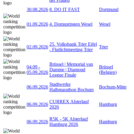
der Frauen
30.08.2026
8. DO IT FAST
Dortmund
01.09.2026
4. Domspringen Wesel
Wesel
25. Volksbank Trier Eifel
02.09.2026
Trier
- Flutlichtmeeting Trier
Brüssel | Memorial van
04.09
-
Brüssel
Damme | Diamond
05.09.2026
(Belgien)
League Finale
Stadtwerke
06.09.2026
Bochum-Mitte
Halbmarathon Bochum
CURREX Alsterlauf
06.09.2026
Hamburg
2026
R5K - 5K Alsterlauf
06.09.2026
Hamburg
Hamburg 2026