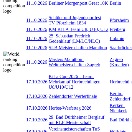
11.10.2026
Berliner Morgenpost Great 10K
Berlin
Schüler und Jugendsportfest
11.10.2026
Pforzheim
TV Pforzheim 1834
11.10.2026
KM KILA Team U8, U10, U12
Freiberg
25. Sebastian Fredrich
11.10.2026
Lubmin
Gedenklauf (LM/LC/NLC)
11.10.2026
SLB Meisterschaften Marathon
Saarbrücke
Masters Marathon-
Zagreb
11.10.2026
Weltmeisterschaften Zagreb
(Kroatien)
KiLa Cup 2026 - Team-
17.10.2026
Mehrkampf Herbrechtingen
Herbrechti
U8/U10/U12
Berlin-
17.10.2026
Zehlendorfer Werferfinale
Zehlendorf
Kerken-
17.10.2026
Herbst-Werfertag 2026
Nieukerk
29. Bad Dürkheimer Berglauf
17.10.2026
Bad Dürkh
mit RLP-Meisterschaft
Vereinsmeisterschaften TuS
18.10.2026
Höllstein