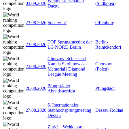
Weltmeisterschaften
03.09.2026
(Südkorea)
Daegu
23.08.2026
Speerwurf
Offenburg
TOP Sprungmeeting der
Berlin-
23.08.2026
LG NORD Berlin
Reinickendorf
Chorzów, Schlesien |
Kamila Skolimowska
Chorzow
23.08.2026
Memorial | Diamond
(Polen)
League Meeting
Pfungstädter
26.08.2026
Pfungstadt
Abendsportfest
6. Internationales
27.08.2026
Stabhochsprungmeeting
Dessau-Roßlau
Dessau
Zürich | Weltklasse