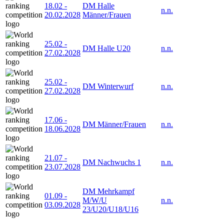
18.02
-
DM Halle
n.n.
20.02.2028
Männer/Frauen
25.02
-
DM Halle U20
n.n.
27.02.2028
25.02
-
DM Winterwurf
n.n.
27.02.2028
17.06
-
DM Männer/Frauen
n.n.
18.06.2028
21.07
-
DM Nachwuchs 1
n.n.
23.07.2028
DM Mehrkampf
01.09
-
M/W/U
n.n.
03.09.2028
23/U20/U18/U16