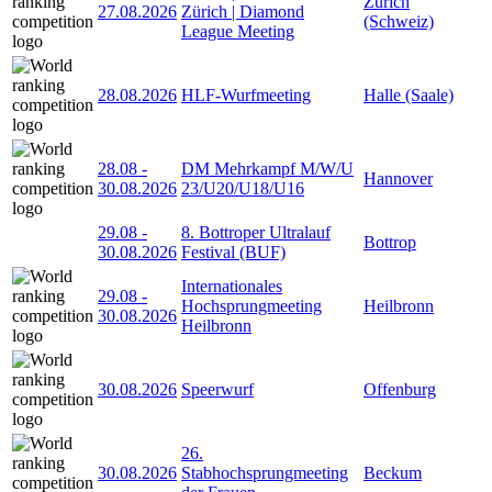
Zürich
27.08.2026
Zürich | Diamond
(Schweiz)
League Meeting
28.08.2026
HLF-Wurfmeeting
Halle (Saale)
28.08
-
DM Mehrkampf M/W/U
Hannover
30.08.2026
23/U20/U18/U16
29.08
-
8. Bottroper Ultralauf
Bottrop
30.08.2026
Festival (BUF)
Internationales
29.08
-
Hochsprungmeeting
Heilbronn
30.08.2026
Heilbronn
30.08.2026
Speerwurf
Offenburg
26.
30.08.2026
Stabhochsprungmeeting
Beckum