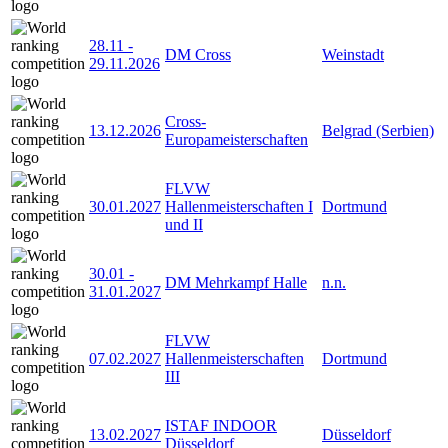
28.11
-
DM Cross
Weinstadt
29.11.2026
Cross-
13.12.2026
Belgrad (Serbien)
Europameisterschaften
FLVW
30.01.2027
Hallenmeisterschaften I
Dortmund
und II
30.01
-
DM Mehrkampf Halle
n.n.
31.01.2027
FLVW
07.02.2027
Hallenmeisterschaften
Dortmund
III
ISTAF INDOOR
13.02.2027
Düsseldorf
Düsseldorf