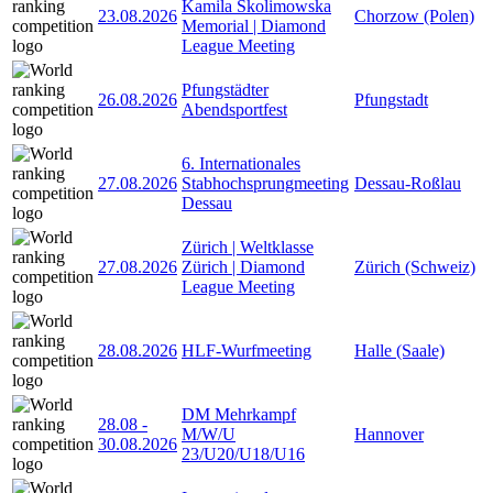
Kamila Skolimowska
23.08.2026
Chorzow (Polen)
Memorial | Diamond
League Meeting
Pfungstädter
26.08.2026
Pfungstadt
Abendsportfest
6. Internationales
27.08.2026
Stabhochsprungmeeting
Dessau-Roßlau
Dessau
Zürich | Weltklasse
27.08.2026
Zürich | Diamond
Zürich (Schweiz)
League Meeting
28.08.2026
HLF-Wurfmeeting
Halle (Saale)
DM Mehrkampf
28.08
-
M/W/U
Hannover
30.08.2026
23/U20/U18/U16