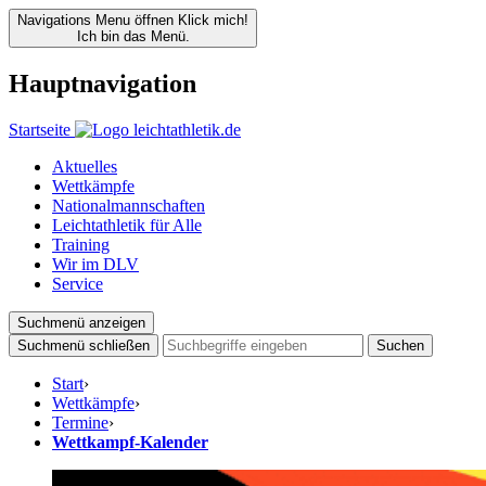
Navigations Menu öffnen
Klick mich!
Ich bin das Menü.
Hauptnavigation
Startseite
Aktuelles
Wettkämpfe
Nationalmannschaften
Leichtathletik für Alle
Training
Wir im DLV
Service
Suchmenü anzeigen
Suchmenü schließen
Suchen
Start
›
Wettkämpfe
›
Termine
›
Wettkampf-Kalender