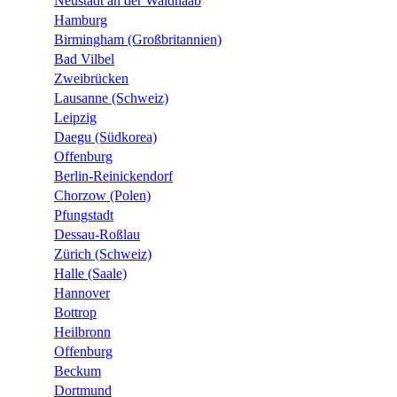
Neustadt an der Waldnaab
Hamburg
Birmingham (Großbritannien)
Bad Vilbel
Zweibrücken
Lausanne (Schweiz)
Leipzig
Daegu (Südkorea)
Offenburg
Berlin-Reinickendorf
Chorzow (Polen)
Pfungstadt
Dessau-Roßlau
Zürich (Schweiz)
Halle (Saale)
Hannover
Bottrop
Heilbronn
Offenburg
Beckum
Dortmund