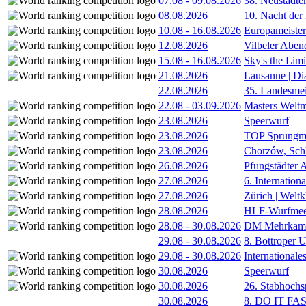
07.08
-
09.08.2026
38. Neustädte
08.08.2026
10. Nacht der
10.08
-
16.08.2026
Europameister
12.08.2026
Vilbeler Aben
15.08
-
16.08.2026
Sky's the Lim
21.08.2026
Lausanne | D
22.08.2026
35. Landesmei
22.08
-
03.09.2026
Masters Weltm
23.08.2026
Speerwurf
23.08.2026
TOP Sprungm
23.08.2026
Chorzów, Sch
26.08.2026
Pfungstädter 
27.08.2026
6. Internatio
27.08.2026
Zürich | Welt
28.08.2026
HLF-Wurfmee
28.08
-
30.08.2026
DM Mehrkamp
29.08
-
30.08.2026
8. Bottroper U
29.08
-
30.08.2026
International
30.08.2026
Speerwurf
30.08.2026
26. Stabhochs
30.08.2026
8. DO IT FA