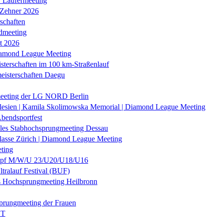
r Läufermeeting
 Zehner 2026
schaften
dmeeting
it 2026
iamond League Meeting
sterschaften im 100 km-Straßenlauf
eisterschaften Daegu
eeting der LG NORD Berlin
lesien | Kamila Skolimowska Memorial | Diamond League Meeting
Abendsportfest
nales Stabhochsprungmeeting Dessau
klasse Zürich | Diamond League Meeting
ting
f M/W/U 23/U20/U18/U16
ltralauf Festival (BUF)
es Hochsprungmeeting Heilbronn
prungmeeting der Frauen
ST