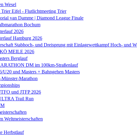
en Wesel
Trier Eifel - Flutlichtmeeting Trier
orial van Damme | Diamond League Finale
albmarathon Bochum
erlauf 2026
terlauf Hamburg 2026
rschaft Stabhoch- und Dreisprung mit Einlagewettkampf Hoch- und W
 KÖ MEILE 2026
ers Berglauf
ARATHON DM im 100km-Straßenlauf
U20 und Masters + Bahngehen Masters
k-Münster-Marathon
mpionships
 JTFO und JTFP 2026
 ULTRA Trail Run
WM
isterschaften
m Weltmeisterschaften
e Herbstlauf