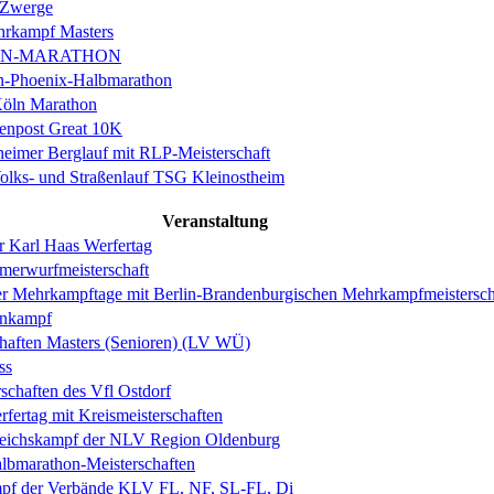
 Zwerge
rkampf Masters
IN-MARATHON
en-Phoenix-Halbmarathon
Köln Marathon
enpost Great 10K
eimer Berglauf mit RLP-Meisterschaft
Volks- und Straßenlauf TSG Kleinostheim
Veranstaltung
r Karl Haas Werfertag
merwurfmeisterschaft
er Mehrkampftage mit Berlin-Brandenburgischen Mehrkampfmeistersch
hnkampf
haften Masters (Senioren) (LV WÜ)
ss
schaften des Vfl Ostdorf
fertag mit Kreismeisterschaften
gleichskampf der NLV Region Oldenburg
lbmarathon-Meisterschaften
mpf der Verbände KLV FL, NF, SL-FL, Di