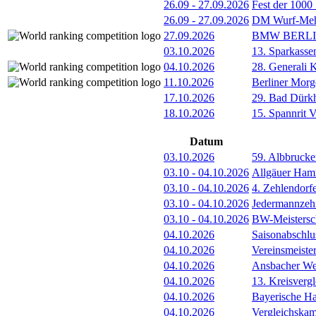
26.09
-
27.09.2026
Fest der 1000
26.09
-
27.09.2026
DM Wurf-Meh
27.09.2026
BMW BERL
03.10.2026
13. Sparkass
04.10.2026
28. Generali 
11.10.2026
Berliner Morg
17.10.2026
29. Bad Dürkh
18.10.2026
15. Spannrit 
Datum
03.10.2026
59. Albbrucke
03.10
-
04.10.2026
Allgäuer Ham
03.10
-
04.10.2026
4. Zehlendorf
03.10
-
04.10.2026
Jedermannze
03.10
-
04.10.2026
BW-Meistersc
04.10.2026
Saisonabschlu
04.10.2026
Vereinsmeister
04.10.2026
Ansbacher Wer
04.10.2026
13. Kreisver
04.10.2026
Bayerische Ha
04.10.2026
Vergleichska