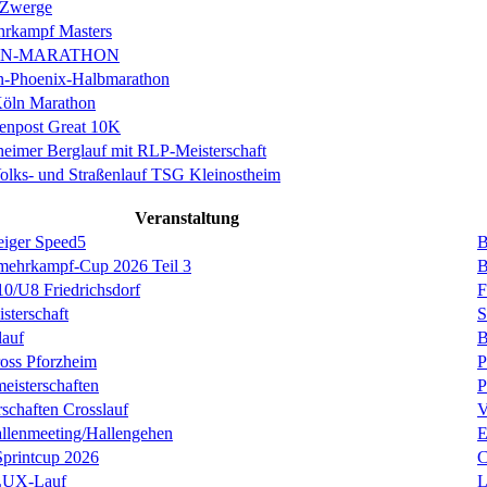
 Zwerge
rkampf Masters
IN-MARATHON
en-Phoenix-Halbmarathon
Köln Marathon
enpost Great 10K
eimer Berglauf mit RLP-Meisterschaft
Volks- und Straßenlauf TSG Kleinostheim
Veranstaltung
eiger Speed5
B
rmehrkampf-Cup 2026 Teil 3
B
0/U8 Friedrichsdorf
F
sterschaft
S
lauf
B
oss Pforzheim
P
isterschaften
P
rschaften Crosslauf
V
llenmeeting/Hallengehen
E
Sprintcup 2026
C
ULUX-Lauf
L