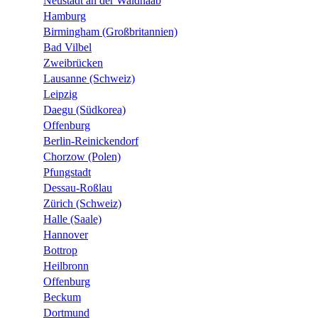
Neustadt an der Waldnaab
Hamburg
Birmingham (Großbritannien)
Bad Vilbel
Zweibrücken
Lausanne (Schweiz)
Leipzig
Daegu (Südkorea)
Offenburg
Berlin-Reinickendorf
Chorzow (Polen)
Pfungstadt
Dessau-Roßlau
Zürich (Schweiz)
Halle (Saale)
Hannover
Bottrop
Heilbronn
Offenburg
Beckum
Dortmund