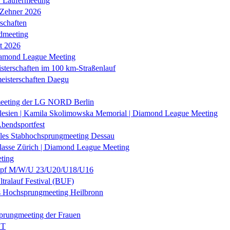
r Läufermeeting
 Zehner 2026
schaften
dmeeting
it 2026
iamond League Meeting
sterschaften im 100 km-Straßenlauf
eisterschaften Daegu
eeting der LG NORD Berlin
lesien | Kamila Skolimowska Memorial | Diamond League Meeting
Abendsportfest
nales Stabhochsprungmeeting Dessau
klasse Zürich | Diamond League Meeting
ting
f M/W/U 23/U20/U18/U16
ltralauf Festival (BUF)
es Hochsprungmeeting Heilbronn
prungmeeting der Frauen
ST