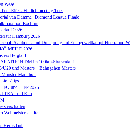
en Wesel
Trier Eifel - Flutlichtmeeting Trier
orial van Damme | Diamond League Finale
albmarathon Bochum
erlauf 2026
terlauf Hamburg 2026
rschaft Stabhoch- und Dreisprung mit Einlagewettkampf Hoch- und W
 KÖ MEILE 2026
ers Berglauf
ARATHON DM im 100km-Straßenlauf
U20 und Masters + Bahngehen Masters
k-Münster-Marathon
mpionships
 JTFO und JTFP 2026
 ULTRA Trail Run
WM
isterschaften
m Weltmeisterschaften
e Herbstlauf