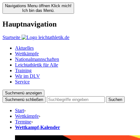
Navigations Menu öffnen
Klick mich!
Ich bin das Menü.
Hauptnavigation
Startseite
Aktuelles
Wettkämpfe
Nationalmannschaften
Leichtathletik für Alle
Training
Wir im DLV
Service
Suchmenü anzeigen
Suchmenü schließen
Suchen
Start
›
Wettkämpfe
›
Termine
›
Wettkampf-Kalender