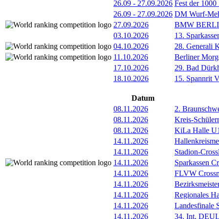
26.09
-
27.09.2026
Fest der 1000
26.09
-
27.09.2026
DM Wurf-Meh
27.09.2026
BMW BERL
03.10.2026
13. Sparkass
04.10.2026
28. Generali 
11.10.2026
Berliner Morg
17.10.2026
29. Bad Dürkh
18.10.2026
15. Spannrit 
Datum
08.11.2026
2. Braunschw
08.11.2026
Kreis-Schüle
08.11.2026
KiLa Halle U1
14.11.2026
Hallenkreismei
14.11.2026
Stadion-Cross
14.11.2026
Sparkassen Cr
14.11.2026
FLVW Crossme
14.11.2026
Bezirksmeiste
14.11.2026
Regionales Ha
14.11.2026
Landesfinale 
14.11.2026
34. Int. DE