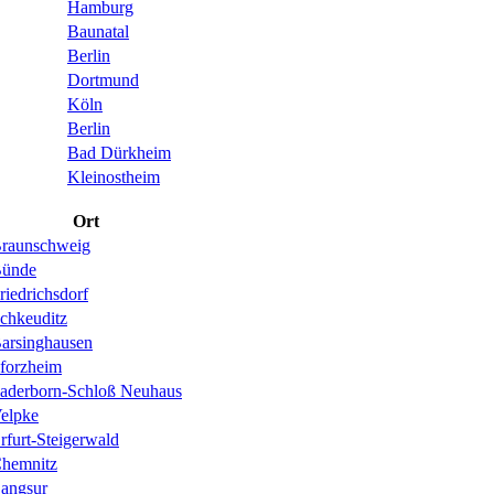
Hamburg
Baunatal
Berlin
Dortmund
Köln
Berlin
Bad Dürkheim
Kleinostheim
Ort
raunschweig
ünde
riedrichsdorf
chkeuditz
arsinghausen
forzheim
aderborn-Schloß Neuhaus
elpke
rfurt-Steigerwald
hemnitz
angsur