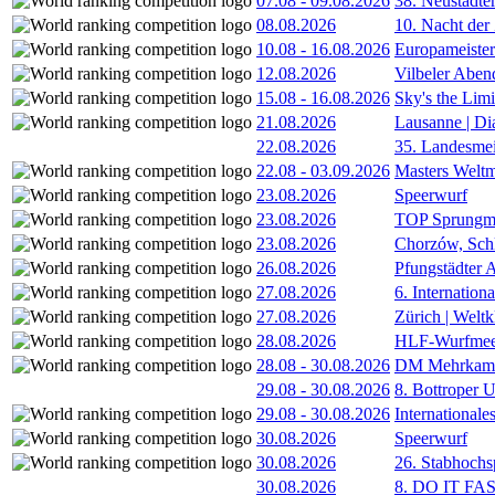
07.08
-
09.08.2026
38. Neustädte
08.08.2026
10. Nacht der
10.08
-
16.08.2026
Europameister
12.08.2026
Vilbeler Aben
15.08
-
16.08.2026
Sky's the Lim
21.08.2026
Lausanne | D
22.08.2026
35. Landesmei
22.08
-
03.09.2026
Masters Weltm
23.08.2026
Speerwurf
23.08.2026
TOP Sprungm
23.08.2026
Chorzów, Sch
26.08.2026
Pfungstädter 
27.08.2026
6. Internatio
27.08.2026
Zürich | Welt
28.08.2026
HLF-Wurfmee
28.08
-
30.08.2026
DM Mehrkamp
29.08
-
30.08.2026
8. Bottroper U
29.08
-
30.08.2026
International
30.08.2026
Speerwurf
30.08.2026
26. Stabhochs
30.08.2026
8. DO IT FA