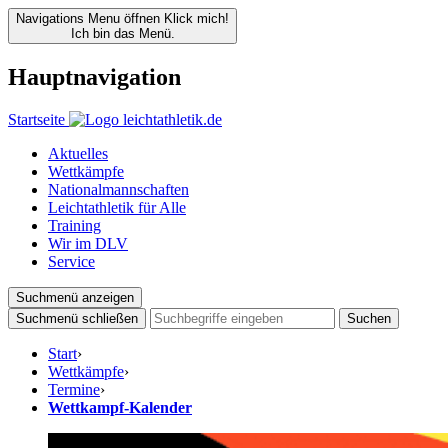
Navigations Menu öffnen
Klick mich!
Ich bin das Menü.
Hauptnavigation
Startseite
Aktuelles
Wettkämpfe
Nationalmannschaften
Leichtathletik für Alle
Training
Wir im DLV
Service
Suchmenü anzeigen
Suchmenü schließen
Suchen
Start
›
Wettkämpfe
›
Termine
›
Wettkampf-Kalender