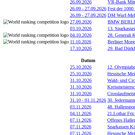
26.09.2026
VR-Bank Mitt
26.09
-
27.09.2026
Fest der 1000
26.09
-
27.09.2026
DM Wurf-Meh
27.09.2026
BMW BERL
03.10.2026
13. Sparkass
04.10.2026
28. Generali 
11.10.2026
Berliner Morg
17.10.2026
29. Bad Dürkh
Datum
25.10.2026
12. Olympiab
25.10.2026
Hessische Mei
31.10.2026
Wald- und Cro
31.10.2026
Kreismeisters
31.10.2026
Crosslaufmeis
31.10
-
01.11.2026
30. Jederman
03.11.2026
48. Hallenspor
04.11.2026
21.Lothar Fri
07.11.2026
Offenes Hall
07.11.2026
Sparkassen Ki
07.11.2026
Hessische Meis