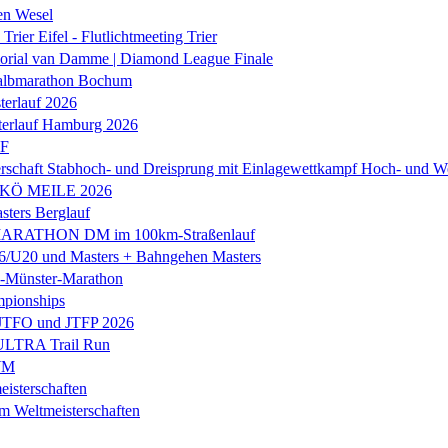
en Wesel
Trier Eifel - Flutlichtmeeting Trier
orial van Damme | Diamond League Finale
albmarathon Bochum
erlauf 2026
terlauf Hamburg 2026
LF
rschaft Stabhoch- und Dreisprung mit Einlagewettkampf Hoch- und W
 KÖ MEILE 2026
ers Berglauf
ARATHON DM im 100km-Straßenlauf
U20 und Masters + Bahngehen Masters
k-Münster-Marathon
mpionships
 JTFO und JTFP 2026
 ULTRA Trail Run
WM
isterschaften
m Weltmeisterschaften