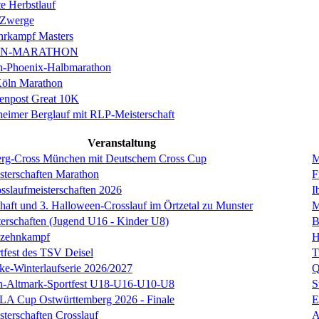
e Herbstlauf
 Zwerge
rkampf Masters
IN-MARATHON
en-Phoenix-Halbmarathon
Köln Marathon
enpost Great 10K
eimer Berglauf mit RLP-Meisterschaft
Veranstaltung
erg-Cross München mit Deutschem Cross Cup
M
sterschaften Marathon
F
sslaufmeisterschaften 2026
I
chaft und 3. Halloween-Crosslauf im Örtzetal zu Munster
M
terschaften (Jugend U16 - Kinder U8)
B
nzehnkampf
H
tfest des TSV Deisel
T
cke-Winterlaufserie 2026/2027
Q
en-Altmark-Sportfest U18-U16-U10-U8
S
LA Cup Ostwürttemberg 2026 - Finale
E
terschaften Crosslauf
A