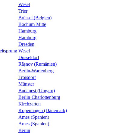
Wesel
Trier
Brüssel (Belgien)
Bochum-Mitte
Hamburg
Hamburg
Dresden
eitsprung
Wesel
Düsseldorf
Râșnov (Rumänien)
Berlin-Wartenberg
Troisdorf
Münster
Budapest (Ungarn)
Berlin-Charlottenburg
Kirchzarten
Kopenhagen (Dänemark)
Ames (Spanien)
Ames (Spanien)
Berlin