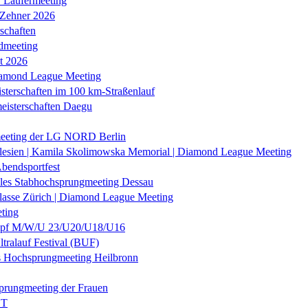
r Läufermeeting
 Zehner 2026
schaften
dmeeting
it 2026
iamond League Meeting
sterschaften im 100 km-Straßenlauf
eisterschaften Daegu
eeting der LG NORD Berlin
lesien | Kamila Skolimowska Memorial | Diamond League Meeting
Abendsportfest
nales Stabhochsprungmeeting Dessau
klasse Zürich | Diamond League Meeting
ting
f M/W/U 23/U20/U18/U16
ltralauf Festival (BUF)
es Hochsprungmeeting Heilbronn
prungmeeting der Frauen
ST