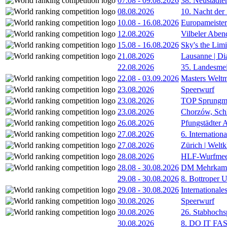
07.08
-
09.08.2026
38. Neustädte
08.08.2026
10. Nacht der
10.08
-
16.08.2026
Europameister
12.08.2026
Vilbeler Aben
15.08
-
16.08.2026
Sky's the Lim
21.08.2026
Lausanne | D
22.08.2026
35. Landesmei
22.08
-
03.09.2026
Masters Weltm
23.08.2026
Speerwurf
23.08.2026
TOP Sprungm
23.08.2026
Chorzów, Sch
26.08.2026
Pfungstädter 
27.08.2026
6. Internatio
27.08.2026
Zürich | Welt
28.08.2026
HLF-Wurfmee
28.08
-
30.08.2026
DM Mehrkamp
29.08
-
30.08.2026
8. Bottroper U
29.08
-
30.08.2026
International
30.08.2026
Speerwurf
30.08.2026
26. Stabhochs
30.08.2026
8. DO IT FA