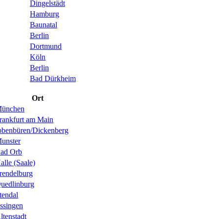
Dingelstädt
Hamburg
Baunatal
Berlin
Dortmund
Köln
Berlin
Bad Dürkheim
Ort
ünchen
rankfurt am Main
bbenbüren/Dickenberg
unster
ad Orb
alle (Saale)
rendelburg
uedlinburg
tendal
ssingen
ltenstadt