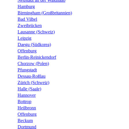
Neustadt an der Waldnaab
Hamburg
Birmingham (Großbritannien)
Bad Vilbel
Zweibrücken
Lausanne (Schweiz)
Leipzig
Daegu (Südkorea)
Offenburg
Berlin-Reinickendorf
Chorzow (Polen)
Pfungstadt
Dessau-Roßlau
Zürich (Schweiz)
Halle (Saale)
Hannover
Bottrop
Heilbronn
Offenburg
Beckum
Dortmund