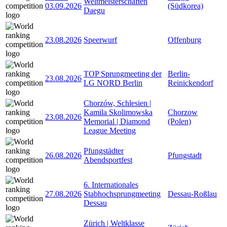
Weltmeisterschaften
03.09.2026
(Südkorea)
Daegu
23.08.2026
Speerwurf
Offenburg
TOP Sprungmeeting der
Berlin-
23.08.2026
LG NORD Berlin
Reinickendorf
Chorzów, Schlesien |
Kamila Skolimowska
Chorzow
23.08.2026
Memorial | Diamond
(Polen)
League Meeting
Pfungstädter
26.08.2026
Pfungstadt
Abendsportfest
6. Internationales
27.08.2026
Stabhochsprungmeeting
Dessau-Roßlau
Dessau
Zürich | Weltklasse