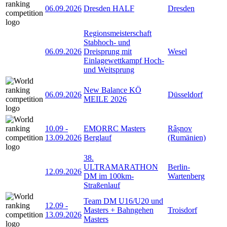
06.09.2026
Dresden HALF
Dresden
Regionsmeisterschaft
Stabhoch- und
06.09.2026
Dreisprung mit
Wesel
Einlagewettkampf Hoch-
und Weitsprung
New Balance KÖ
06.09.2026
Düsseldorf
MEILE 2026
10.09
-
EMORRC Masters
Râșnov
13.09.2026
Berglauf
(Rumänien)
38.
ULTRAMARATHON
Berlin-
12.09.2026
DM im 100km-
Wartenberg
Straßenlauf
Team DM U16/U20 und
12.09
-
Masters + Bahngehen
Troisdorf
13.09.2026
Masters