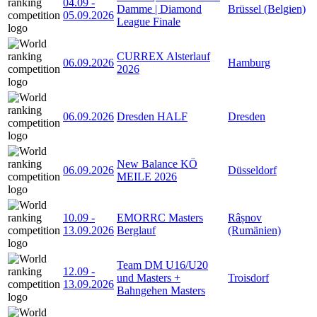
04.09
-
Damme | Diamond
Brüssel (Belgien)
05.09.2026
League Finale
CURREX Alsterlauf
06.09.2026
Hamburg
2026
06.09.2026
Dresden HALF
Dresden
New Balance KÖ
06.09.2026
Düsseldorf
MEILE 2026
10.09
-
EMORRC Masters
Râșnov
13.09.2026
Berglauf
(Rumänien)
Team DM U16/U20
12.09
-
und Masters +
Troisdorf
13.09.2026
Bahngehen Masters