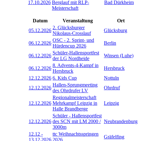
17.10.2026
Berglauf mit RLP-
Bad Dürkheim
Meisterschaft
Datum
Veranstaltung
Ort
2. Glücksburger
05.12.2026
Glücksburg
Nikolaus-Crosslauf
OSC - 2. Sprint- und
06.12.2026
Berlin
Hürdencup 2026
Schüler-Hallensportfest
06.12.2026
Winsen (Luhe)
der LG Nordheide
8. Advents-4-Kampf in
06.12.2026
Hersbruck
Hersbruck
12.12.2026
6. Kids Cup
Nottuln
Hallen-Sprungmeeting
12.12.2026
Ohrdruf
des Ohrdrufer LV
Regionalmeisterschaft
12.12.2026
Mehrkampf Leipzig in
Leipzig
Halle Brandberge
Schüler - Hallensportfest
12.12.2026
des SCN mit LM 2000 /
Neubrandenburg
3000m
12.12
-
ttc Weihnachtsspringen
Gräfelfing
13.12.2026
2026