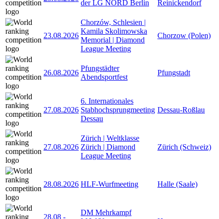
der LG NORD Berlin
Reinickendorf
Chorzów, Schlesien |
Kamila Skolimowska
23.08.2026
Chorzow (Polen)
Memorial | Diamond
League Meeting
Pfungstädter
26.08.2026
Pfungstadt
Abendsportfest
6. Internationales
27.08.2026
Stabhochsprungmeeting
Dessau-Roßlau
Dessau
Zürich | Weltklasse
27.08.2026
Zürich | Diamond
Zürich (Schweiz)
League Meeting
28.08.2026
HLF-Wurfmeeting
Halle (Saale)
DM Mehrkampf
28.08
-