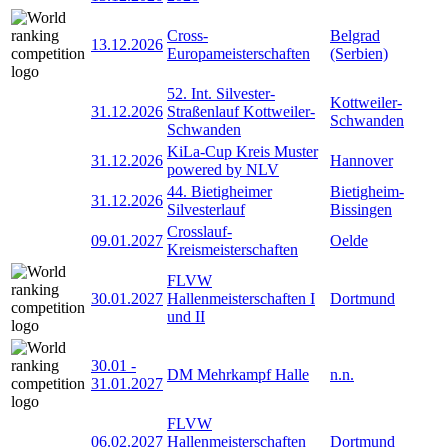
Cross-
Belgrad
13.12.2026
Europameisterschaften
(Serbien)
52. Int. Silvester-
Kottweiler-
31.12.2026
Straßenlauf Kottweiler-
Schwanden
Schwanden
KiLa-Cup Kreis Muster
31.12.2026
Hannover
powered by NLV
44. Bietigheimer
Bietigheim-
31.12.2026
Silvesterlauf
Bissingen
Crosslauf-
09.01.2027
Oelde
Kreismeisterschaften
FLVW
30.01.2027
Hallenmeisterschaften I
Dortmund
und II
30.01
-
DM Mehrkampf Halle
n.n.
31.01.2027
FLVW
06.02.2027
Hallenmeisterschaften
Dortmund