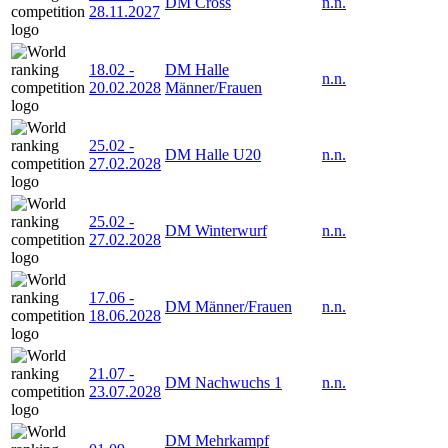
DM Cross
n.n.
28.11.2027
18.02
-
DM Halle
n.n.
20.02.2028
Männer/Frauen
25.02
-
DM Halle U20
n.n.
27.02.2028
25.02
-
DM Winterwurf
n.n.
27.02.2028
17.06
-
DM Männer/Frauen
n.n.
18.06.2028
21.07
-
DM Nachwuchs 1
n.n.
23.07.2028
DM Mehrkampf