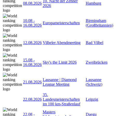
10. Nacht der Zehner
08.08.2026
Hamburg
2026
10.08
-
Birmingham
Europameisterschaften
16.08.2026
(Großbritannien)
12.08.2026
Vilbeler Abendmeeting
Bad Vilbel
15.08
-
Sky's the Limit 2026
Zweibrücken
16.08.2026
Lausanne | Diamond
Lausanne
21.08.2026
League Meeting
(Schweiz)
35.
22.08.2026
Landesmeisterschaften
Leipzig
im 100 km-Straßenlauf
Masters
22.08
-
Daegu