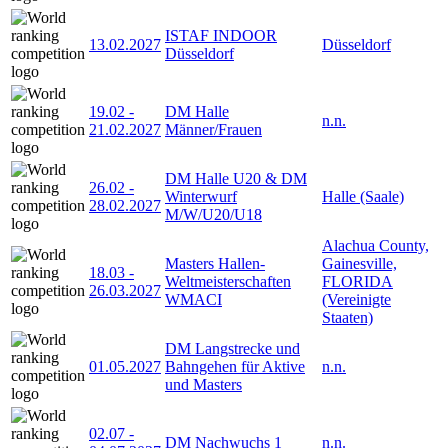
ISTAF INDOOR
13.02.2027
Düsseldorf
Düsseldorf
19.02
-
DM Halle
n.n.
21.02.2027
Männer/Frauen
DM Halle U20 & DM
26.02
-
Winterwurf
Halle (Saale)
28.02.2027
M/W/U20/U18
Alachua County,
Masters Hallen-
Gainesville,
18.03
-
Weltmeisterschaften
FLORIDA
26.03.2027
WMACI
(Vereinigte
Staaten)
DM Langstrecke und
01.05.2027
Bahngehen für Aktive
n.n.
und Masters
02.07
-
DM Nachwuchs 1
n.n.