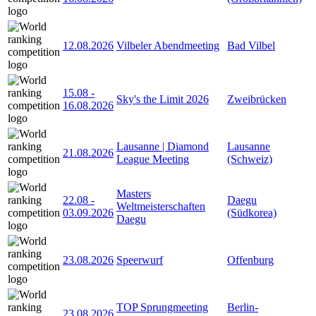
12.08.2026
Vilbeler Abendmeeting
Bad Vilbel
15.08
-
Sky's the Limit 2026
Zweibrücken
16.08.2026
Lausanne | Diamond
Lausanne
21.08.2026
League Meeting
(Schweiz)
Masters
22.08
-
Daegu
Weltmeisterschaften
03.09.2026
(Südkorea)
Daegu
23.08.2026
Speerwurf
Offenburg
TOP Sprungmeeting
Berlin-
23.08.2026