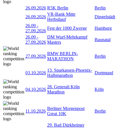
26.09.2026
R5K Berlin
Berlin
VR-Bank Mitte
26.09.2026
Dingelstädt
Herbstlauf
26.09
-
Fest der 1000 Zwerge
Hamburg
27.09.2026
26.09
-
DM Wurf-Mehrkampf
Baunatal
27.09.2026
Masters
BMW BERLIN-
27.09.2026
Berlin
MARATHON
13. Sparkassen-Phoenix-
03.10.2026
Dortmund
Halbmarathon
28. Generali Köln
04.10.2026
Köln
Marathon
Berliner Morgenpost
11.10.2026
Berlin
Great 10K
29. Bad Dürkheimer