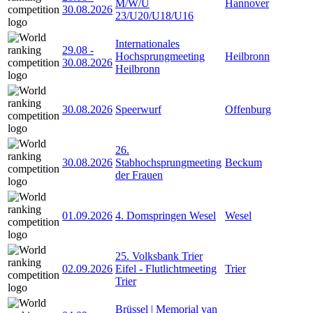
M/W/U
Hannover
30.08.2026
23/U20/U18/U16
Internationales
29.08
-
Hochsprungmeeting
Heilbronn
30.08.2026
Heilbronn
30.08.2026
Speerwurf
Offenburg
26.
30.08.2026
Stabhochsprungmeeting
Beckum
der Frauen
01.09.2026
4. Domspringen Wesel
Wesel
25. Volksbank Trier
02.09.2026
Eifel - Flutlichtmeeting
Trier
Trier
Brüssel | Memorial van