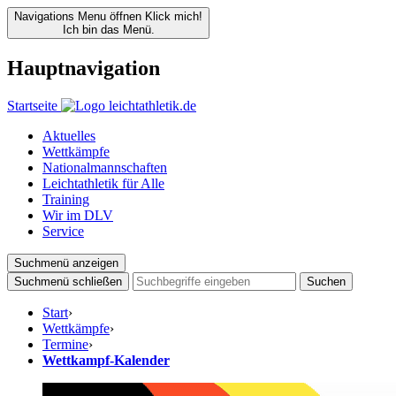
Navigations Menu öffnen
Klick mich!
Ich bin das Menü.
Hauptnavigation
Startseite
Aktuelles
Wettkämpfe
Nationalmannschaften
Leichtathletik für Alle
Training
Wir im DLV
Service
Suchmenü anzeigen
Suchmenü schließen
Suchen
Start
›
Wettkämpfe
›
Termine
›
Wettkampf-Kalender