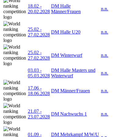
18.02
-
DM Halle
n.n.
20.02.2028
Männer/Frauen
25.02
-
DM Halle U20
n.n.
27.02.2028
25.02
-
DM Winterwurf
n.n.
27.02.2028
03.03
-
DM Halle Masters und
n.n.
05.03.2028
Winterwurf
17.06
-
DM Männer/Frauen
n.n.
18.06.2028
21.07
-
DM Nachwuchs 1
n.n.
23.07.2028
01.09
-
DM Mehrkampf M/W/U