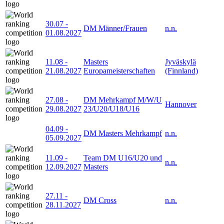
30.07
-
DM Männer/Frauen
n.n.
01.08.2027
11.08
-
Masters
Jyväskylä
21.08.2027
Europameisterschaften
(Finnland)
27.08
-
DM Mehrkampf M/W/U
Hannover
29.08.2027
23/U20/U18/U16
04.09
-
DM Masters Mehrkampf
n.n.
05.09.2027
11.09
-
Team DM U16/U20 und
n.n.
12.09.2027
Masters
27.11
-
DM Cross
n.n.
28.11.2027