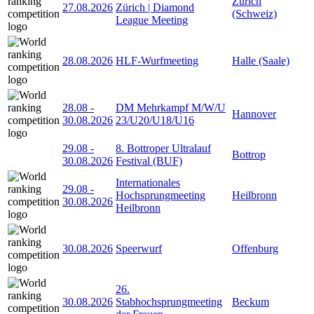
Zürich
27.08.2026
Zürich | Diamond
(Schweiz)
League Meeting
28.08.2026
HLF-Wurfmeeting
Halle (Saale)
28.08
-
DM Mehrkampf M/W/U
Hannover
30.08.2026
23/U20/U18/U16
29.08
-
8. Bottroper Ultralauf
Bottrop
30.08.2026
Festival (BUF)
Internationales
29.08
-
Hochsprungmeeting
Heilbronn
30.08.2026
Heilbronn
30.08.2026
Speerwurf
Offenburg
26.
30.08.2026
Stabhochsprungmeeting
Beckum