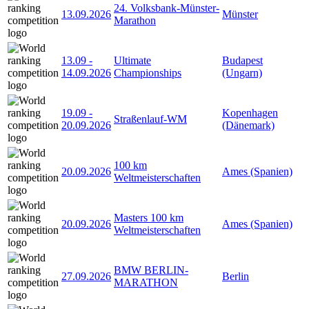
24. Volksbank-Münster-
13.09.2026
Münster
Marathon
13.09
-
Ultimate
Budapest
14.09.2026
Championships
(Ungarn)
19.09
-
Kopenhagen
Straßenlauf-WM
20.09.2026
(Dänemark)
100 km
20.09.2026
Ames (Spanien)
Weltmeisterschaften
Masters 100 km
20.09.2026
Ames (Spanien)
Weltmeisterschaften
BMW BERLIN-
27.09.2026
Berlin
MARATHON