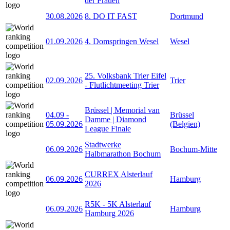
der Frauen
30.08.2026
8. DO IT FAST
Dortmund
01.09.2026
4. Domspringen Wesel
Wesel
25. Volksbank Trier Eifel
02.09.2026
Trier
- Flutlichtmeeting Trier
Brüssel | Memorial van
04.09
-
Brüssel
Damme | Diamond
05.09.2026
(Belgien)
League Finale
Stadtwerke
06.09.2026
Bochum-Mitte
Halbmarathon Bochum
CURREX Alsterlauf
06.09.2026
Hamburg
2026
R5K - 5K Alsterlauf
06.09.2026
Hamburg
Hamburg 2026