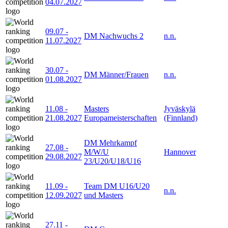
04.07.2027
09.07
-
DM Nachwuchs 2
n.n.
11.07.2027
30.07
-
DM Männer/Frauen
n.n.
01.08.2027
11.08
-
Masters
Jyväskylä
21.08.2027
Europameisterschaften
(Finnland)
DM Mehrkampf
27.08
-
M/W/U
Hannover
29.08.2027
23/U20/U18/U16
11.09
-
Team DM U16/U20
n.n.
12.09.2027
und Masters
27.11
-