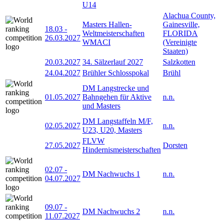
U14
Alachua County,
Masters Hallen-
Gainesville,
18.03
-
Weltmeisterschaften
FLORIDA
26.03.2027
WMACI
(Vereinigte
Staaten)
20.03.2027
34. Sälzerlauf 2027
Salzkotten
24.04.2027
Brühler Schlosspokal
Brühl
DM Langstrecke und
01.05.2027
Bahngehen für Aktive
n.n.
und Masters
DM Langstaffeln M/F,
02.05.2027
n.n.
U23, U20, Masters
FLVW
27.05.2027
Dorsten
Hindernismeisterschaften
02.07
-
DM Nachwuchs 1
n.n.
04.07.2027
09.07
-
DM Nachwuchs 2
n.n.
11.07.2027