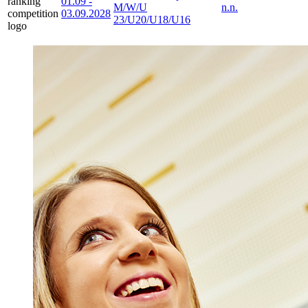
01.09
-
M/W/U
n.n.
03.09.2028
23/U20/U18/U16