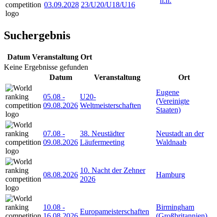
n.n.
03.09.2028
23/U20/U18/U16
Suchergebnis
Datum
Veranstaltung
Ort
Keine Ergebnisse gefunden
Datum
Veranstaltung
Ort
Eugene
05.08
-
U20-
(Vereinigte
09.08.2026
Weltmeisterschaften
Staaten)
07.08
-
38. Neustädter
Neustadt an der
09.08.2026
Läufermeeting
Waldnaab
10. Nacht der Zehner
08.08.2026
Hamburg
2026
10.08
-
Birmingham
Europameisterschaften
16.08.2026
(Großbritannien)