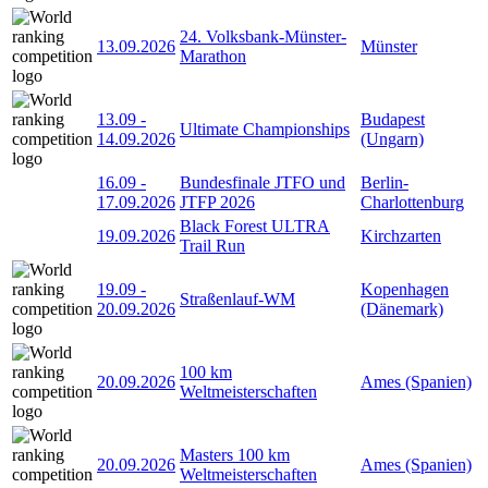
24. Volksbank-Münster-
13.09.2026
Münster
Marathon
13.09
-
Budapest
Ultimate Championships
14.09.2026
(Ungarn)
16.09
-
Bundesfinale JTFO und
Berlin-
17.09.2026
JTFP 2026
Charlottenburg
Black Forest ULTRA
19.09.2026
Kirchzarten
Trail Run
19.09
-
Kopenhagen
Straßenlauf-WM
20.09.2026
(Dänemark)
100 km
20.09.2026
Ames (Spanien)
Weltmeisterschaften
Masters 100 km
20.09.2026
Ames (Spanien)
Weltmeisterschaften