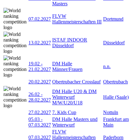
Masters
FLVW
07.02.2027
Dortmund
Hallenmeisterschaften III
ISTAF INDOOR
13.02.2027
Düsseldorf
Düsseldorf
19.02
-
DM Halle
n.n.
21.02.2027
Männer/Frauen
20.02.2027
Obertrubacher Crosslauf
Obertrubach
DM Halle U20 & DM
26.02
-
Winterwurf
Halle (Saale)
28.02.2027
M/W/U20/U18
27.02.2027
7. Kids Cup
Nottuln
05.03
-
DM Halle Masters und
Frankfurt am
07.03.2027
Winterwurf
Main
FLVW
07.03.2027
Hallenmeisterschaften
Paderborn