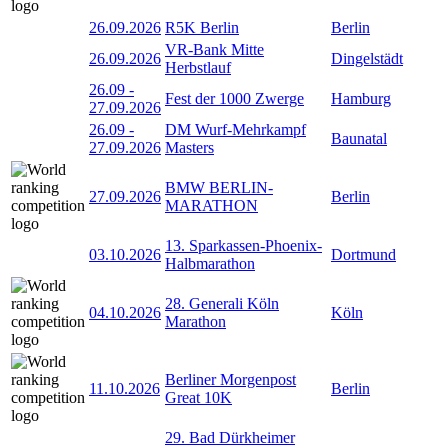
26.09.2026
R5K Berlin
Berlin
VR-Bank Mitte
26.09.2026
Dingelstädt
Herbstlauf
26.09
-
Fest der 1000 Zwerge
Hamburg
27.09.2026
26.09
-
DM Wurf-Mehrkampf
Baunatal
27.09.2026
Masters
BMW BERLIN-
27.09.2026
Berlin
MARATHON
13. Sparkassen-Phoenix-
03.10.2026
Dortmund
Halbmarathon
28. Generali Köln
04.10.2026
Köln
Marathon
Berliner Morgenpost
11.10.2026
Berlin
Great 10K
29. Bad Dürkheimer