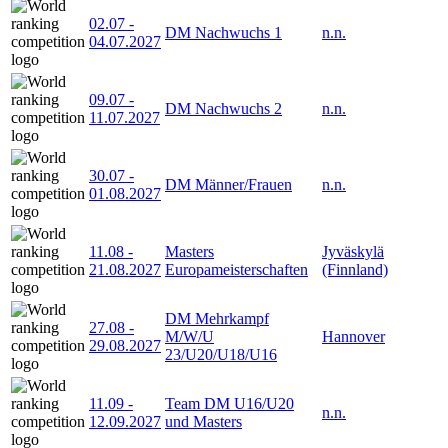
02.07
-
DM Nachwuchs 1
n.n.
04.07.2027
09.07
-
DM Nachwuchs 2
n.n.
11.07.2027
30.07
-
DM Männer/Frauen
n.n.
01.08.2027
11.08
-
Masters
Jyväskylä
21.08.2027
Europameisterschaften
(Finnland)
DM Mehrkampf
27.08
-
M/W/U
Hannover
29.08.2027
23/U20/U18/U16
11.09
-
Team DM U16/U20
n.n.
12.09.2027
und Masters