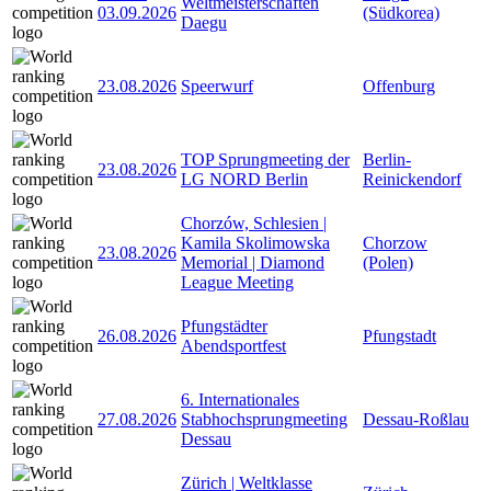
Weltmeisterschaften
03.09.2026
(Südkorea)
Daegu
23.08.2026
Speerwurf
Offenburg
TOP Sprungmeeting der
Berlin-
23.08.2026
LG NORD Berlin
Reinickendorf
Chorzów, Schlesien |
Kamila Skolimowska
Chorzow
23.08.2026
Memorial | Diamond
(Polen)
League Meeting
Pfungstädter
26.08.2026
Pfungstadt
Abendsportfest
6. Internationales
27.08.2026
Stabhochsprungmeeting
Dessau-Roßlau
Dessau
Zürich | Weltklasse