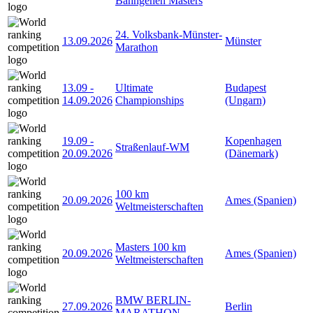
Bahngehen Masters
24. Volksbank-Münster-
13.09.2026
Münster
Marathon
13.09
-
Ultimate
Budapest
14.09.2026
Championships
(Ungarn)
19.09
-
Kopenhagen
Straßenlauf-WM
20.09.2026
(Dänemark)
100 km
20.09.2026
Ames (Spanien)
Weltmeisterschaften
Masters 100 km
20.09.2026
Ames (Spanien)
Weltmeisterschaften
BMW BERLIN-
27.09.2026
Berlin
MARATHON