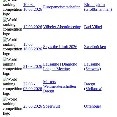
10.08
-
Birmingham
Europameisterschaften
16.08.2026
(Großbritannien)
12.08.2026
Vilbeler Abendmeeting
Bad Vilbel
15.08
-
Sky's the Limit 2026
Zweibrücken
16.08.2026
Lausanne | Diamond
Lausanne
21.08.2026
League Meeting
(Schweiz)
Masters
22.08
-
Daegu
Weltmeisterschaften
03.09.2026
(Südkorea)
Daegu
23.08.2026
Speerwurf
Offenburg