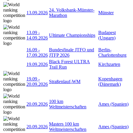
24. Volksbank-Münster-
13.09.2026
Münster
Marathon
13.09
-
Budapest
Ultimate Championships
14.09.2026
(Ungarn)
16.09
-
Bundesfinale JTFO und
Berlin-
17.09.2026
JTFP 2026
Charlottenburg
Black Forest ULTRA
19.09.2026
Kirchzarten
Trail Run
19.09
-
Kopenhagen
Straßenlauf-WM
20.09.2026
(Dänemark)
100 km
20.09.2026
Ames (Spanien)
Weltmeisterschaften
Masters 100 km
20.09.2026
Ames (Spanien)
Weltmeisterschaften