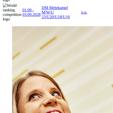
DM Mehrkampf
01.09
-
M/W/U
n.n.
03.09.2028
23/U20/U18/U16