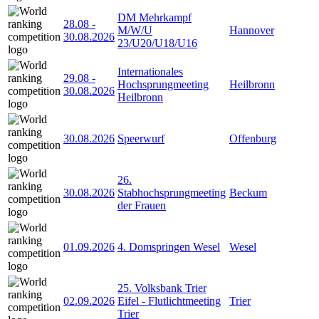
DM Mehrkampf
28.08
-
M/W/U
Hannover
30.08.2026
23/U20/U18/U16
Internationales
29.08
-
Hochsprungmeeting
Heilbronn
30.08.2026
Heilbronn
30.08.2026
Speerwurf
Offenburg
26.
30.08.2026
Stabhochsprungmeeting
Beckum
der Frauen
01.09.2026
4. Domspringen Wesel
Wesel
25. Volksbank Trier
02.09.2026
Eifel - Flutlichtmeeting
Trier
Trier