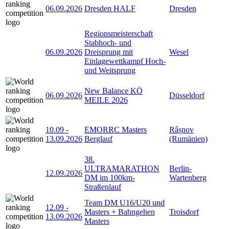
06.09.2026
Dresden HALF
Dresden
Regionsmeisterschaft
Stabhoch- und
06.09.2026
Dreisprung mit
Wesel
Einlagewettkampf Hoch-
und Weitsprung
New Balance KÖ
06.09.2026
Düsseldorf
MEILE 2026
10.09
-
EMORRC Masters
Râșnov
13.09.2026
Berglauf
(Rumänien)
38.
ULTRAMARATHON
Berlin-
12.09.2026
DM im 100km-
Wartenberg
Straßenlauf
Team DM U16/U20 und
12.09
-
Masters + Bahngehen
Troisdorf
13.09.2026
Masters