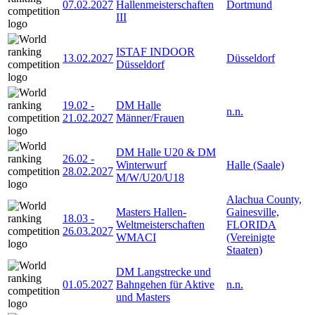
07.02.2027
Hallenmeisterschaften
Dortmund
III
ISTAF INDOOR
13.02.2027
Düsseldorf
Düsseldorf
19.02
-
DM Halle
n.n.
21.02.2027
Männer/Frauen
DM Halle U20 & DM
26.02
-
Winterwurf
Halle (Saale)
28.02.2027
M/W/U20/U18
Alachua County,
Masters Hallen-
Gainesville,
18.03
-
Weltmeisterschaften
FLORIDA
26.03.2027
WMACI
(Vereinigte
Staaten)
DM Langstrecke und
01.05.2027
Bahngehen für Aktive
n.n.
und Masters