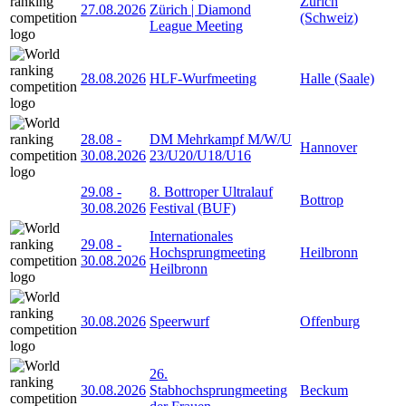
Zürich
27.08.2026
Zürich | Diamond
(Schweiz)
League Meeting
28.08.2026
HLF-Wurfmeeting
Halle (Saale)
28.08
-
DM Mehrkampf M/W/U
Hannover
30.08.2026
23/U20/U18/U16
29.08
-
8. Bottroper Ultralauf
Bottrop
30.08.2026
Festival (BUF)
Internationales
29.08
-
Hochsprungmeeting
Heilbronn
30.08.2026
Heilbronn
30.08.2026
Speerwurf
Offenburg
26.
30.08.2026
Stabhochsprungmeeting
Beckum