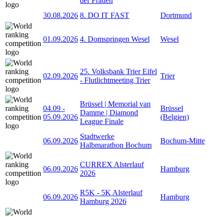
der Frauen
30.08.2026
8. DO IT FAST
Dortmund
01.09.2026
4. Domspringen Wesel
Wesel
25. Volksbank Trier Eifel
02.09.2026
Trier
- Flutlichtmeeting Trier
Brüssel | Memorial van
04.09
-
Brüssel
Damme | Diamond
05.09.2026
(Belgien)
League Finale
Stadtwerke
06.09.2026
Bochum-Mitte
Halbmarathon Bochum
CURREX Alsterlauf
06.09.2026
Hamburg
2026
R5K - 5K Alsterlauf
06.09.2026
Hamburg
Hamburg 2026