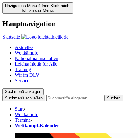
Navigations Menu öffnen
Klick mich!
Ich bin das Menü.
Hauptnavigation
Startseite
Aktuelles
Wettkämpfe
Nationalmannschaften
Leichtathletik für Alle
Training
Wir im DLV
Service
Suchmenü anzeigen
Suchmenü schließen
Suchen
Start
›
Wettkämpfe
›
Termine
›
Wettkampf-Kalender