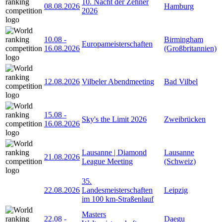
10. Nacht der Zehner
08.08.2026
Hamburg
2026
10.08
-
Birmingham
Europameisterschaften
16.08.2026
(Großbritannien)
12.08.2026
Vilbeler Abendmeeting
Bad Vilbel
15.08
-
Sky's the Limit 2026
Zweibrücken
16.08.2026
Lausanne | Diamond
Lausanne
21.08.2026
League Meeting
(Schweiz)
35.
22.08.2026
Landesmeisterschaften
Leipzig
im 100 km-Straßenlauf
Masters
22.08
-
Daegu