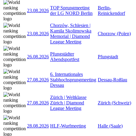
TOP Sprungmeeting
Berlin-
23.08.2026
der LG NORD Berlin
Reinickendorf
Chorzów, Schlesien |
Kamila Skolimowska
23.08.2026
Chorzow (Polen)
Memorial | Diamond
League Meeting
Pfungstädter
26.08.2026
Pfungstadt
Abendsportfest
6. Internationales
27.08.2026
Stabhochsprungmeeting
Dessau-Roßlau
Dessau
Zürich | Weltklasse
27.08.2026
Zürich | Diamond
Zürich (Schweiz)
League Meeting
28.08.2026
HLF-Wurfmeeting
Halle (Saale)