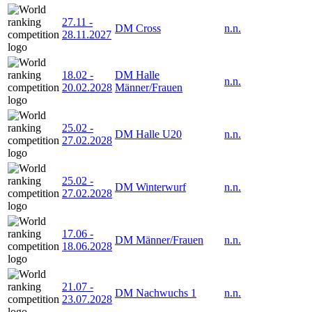
27.11
-
DM Cross
n.n.
28.11.2027
18.02
-
DM Halle
n.n.
20.02.2028
Männer/Frauen
25.02
-
DM Halle U20
n.n.
27.02.2028
25.02
-
DM Winterwurf
n.n.
27.02.2028
17.06
-
DM Männer/Frauen
n.n.
18.06.2028
21.07
-
DM Nachwuchs 1
n.n.
23.07.2028