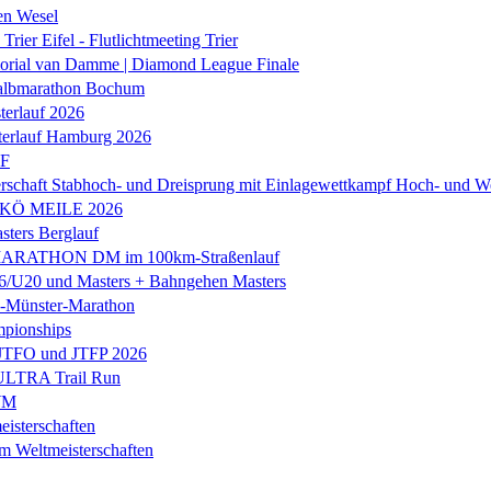
en Wesel
Trier Eifel - Flutlichtmeeting Trier
orial van Damme | Diamond League Finale
albmarathon Bochum
erlauf 2026
terlauf Hamburg 2026
LF
rschaft Stabhoch- und Dreisprung mit Einlagewettkampf Hoch- und W
 KÖ MEILE 2026
ers Berglauf
ARATHON DM im 100km-Straßenlauf
U20 und Masters + Bahngehen Masters
k-Münster-Marathon
mpionships
 JTFO und JTFP 2026
 ULTRA Trail Run
WM
isterschaften
m Weltmeisterschaften