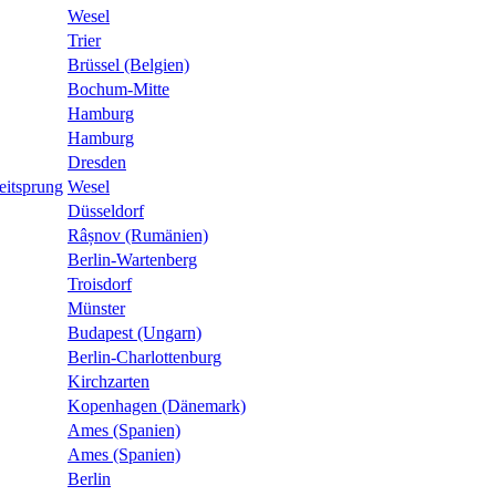
Wesel
Trier
Brüssel (Belgien)
Bochum-Mitte
Hamburg
Hamburg
Dresden
eitsprung
Wesel
Düsseldorf
Râșnov (Rumänien)
Berlin-Wartenberg
Troisdorf
Münster
Budapest (Ungarn)
Berlin-Charlottenburg
Kirchzarten
Kopenhagen (Dänemark)
Ames (Spanien)
Ames (Spanien)
Berlin