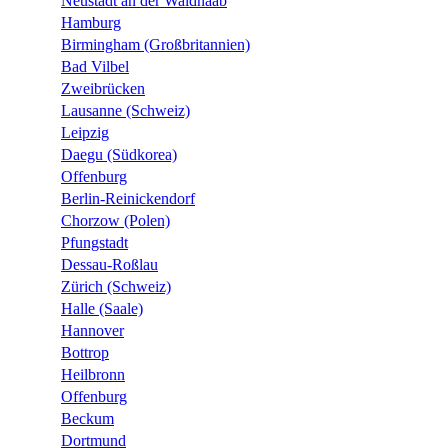
Neustadt an der Waldnaab
Hamburg
Birmingham (Großbritannien)
Bad Vilbel
Zweibrücken
Lausanne (Schweiz)
Leipzig
Daegu (Südkorea)
Offenburg
Berlin-Reinickendorf
Chorzow (Polen)
Pfungstadt
Dessau-Roßlau
Zürich (Schweiz)
Halle (Saale)
Hannover
Bottrop
Heilbronn
Offenburg
Beckum
Dortmund