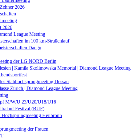
r Läufermeeting
 Zehner 2026
schaften
dmeeting
it 2026
iamond League Meeting
sterschaften im 100 km-Straßenlauf
eisterschaften Daegu
eeting der LG NORD Berlin
lesien | Kamila Skolimowska Memorial | Diamond League Meeting
Abendsportfest
nales Stabhochsprungmeeting Dessau
klasse Zürich | Diamond League Meeting
ting
f M/W/U 23/U20/U18/U16
ltralauf Festival (BUF)
es Hochsprungmeeting Heilbronn
prungmeeting der Frauen
ST