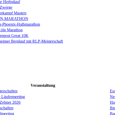
e Herbstlauf
 Zwerge
rkampf Masters
IN-MARATHON
en-Phoenix-Halbmarathon
Köln Marathon
enpost Great 10K
eimer Berglauf mit RLP-Meisterschaft
Veranstaltung
erschaften
Eug
r Läufermeeting
Ne
 Zehner 2026
Ha
schaften
Bi
dmeeting
Ba