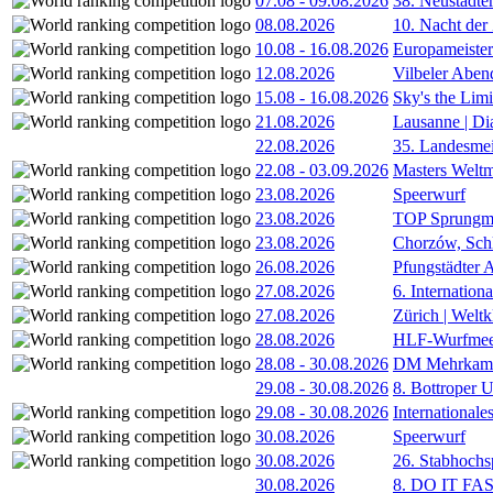
07.08
-
09.08.2026
38. Neustädte
08.08.2026
10. Nacht der
10.08
-
16.08.2026
Europameister
12.08.2026
Vilbeler Aben
15.08
-
16.08.2026
Sky's the Lim
21.08.2026
Lausanne | D
22.08.2026
35. Landesmei
22.08
-
03.09.2026
Masters Weltm
23.08.2026
Speerwurf
23.08.2026
TOP Sprungm
23.08.2026
Chorzów, Sch
26.08.2026
Pfungstädter 
27.08.2026
6. Internatio
27.08.2026
Zürich | Welt
28.08.2026
HLF-Wurfmee
28.08
-
30.08.2026
DM Mehrkamp
29.08
-
30.08.2026
8. Bottroper U
29.08
-
30.08.2026
International
30.08.2026
Speerwurf
30.08.2026
26. Stabhochs
30.08.2026
8. DO IT FA