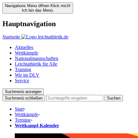
Navigations Menu öffnen
Klick mich!
Ich bin das Menü.
Hauptnavigation
Startseite
Aktuelles
Wettkämpfe
Nationalmannschaften
Leichtathletik für Alle
Training
Wir im DLV
Service
Suchmenü anzeigen
Suchmenü schließen
Suchen
Start
›
Wettkämpfe
›
Termine
›
Wettkampf-Kalender