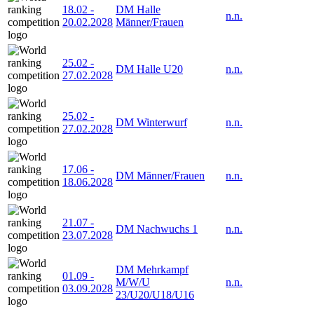
18.02
-
DM Halle
n.n.
20.02.2028
Männer/Frauen
25.02
-
DM Halle U20
n.n.
27.02.2028
25.02
-
DM Winterwurf
n.n.
27.02.2028
17.06
-
DM Männer/Frauen
n.n.
18.06.2028
21.07
-
DM Nachwuchs 1
n.n.
23.07.2028
DM Mehrkampf
01.09
-
M/W/U
n.n.
03.09.2028
23/U20/U18/U16