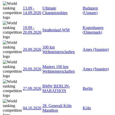
13.09
-
Ultimate
Budapest
14.09.2026
Championships
(Ungarn)
19.09
-
Kopenhagen
Straßenlauf-WM
20.09.2026
(Dänemark)
100 km
20.09.2026
Ames (Spanien)
Weltmeisterschaften
Masters 100 km
20.09.2026
Ames (Spanien)
Weltmeisterschaften
BMW BERLIN-
27.09.2026
Berlin
MARATHON
28. Generali Köln
04.10.2026
Köln
Marathon