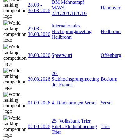
DM Mehrkampf
28.08
-
M/W/U
Hannover
30.08.2026
23/U20/U18/U16
Internationales
29.08
-
Hochsprungmeeting
Heilbronn
30.08.2026
Heilbronn
30.08.2026
Speerwurf
Offenburg
26.
30.08.2026
Stabhochsprungmeeting
Beckum
der Frauen
01.09.2026
4. Domspringen Wesel
Wesel
25. Volksbank Trier
02.09.2026
Eifel - Flutlichtmeeting
Trier
Trier