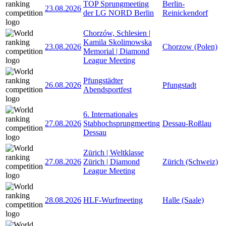
TOP Sprungmeeting
Berlin-
23.08.2026
der LG NORD Berlin
Reinickendorf
Chorzów, Schlesien |
Kamila Skolimowska
23.08.2026
Chorzow (Polen)
Memorial | Diamond
League Meeting
Pfungstädter
26.08.2026
Pfungstadt
Abendsportfest
6. Internationales
27.08.2026
Stabhochsprungmeeting
Dessau-Roßlau
Dessau
Zürich | Weltklasse
27.08.2026
Zürich | Diamond
Zürich (Schweiz)
League Meeting
28.08.2026
HLF-Wurfmeeting
Halle (Saale)