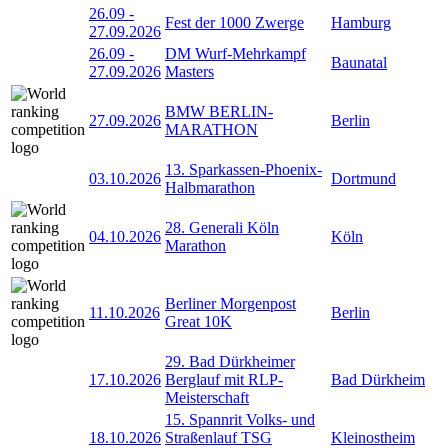
26.09
-
Fest der 1000 Zwerge
Hamburg
27.09.2026
26.09
-
DM Wurf-Mehrkampf
Baunatal
27.09.2026
Masters
BMW BERLIN-
27.09.2026
Berlin
MARATHON
13. Sparkassen-Phoenix-
03.10.2026
Dortmund
Halbmarathon
28. Generali Köln
04.10.2026
Köln
Marathon
Berliner Morgenpost
11.10.2026
Berlin
Great 10K
29. Bad Dürkheimer
17.10.2026
Berglauf mit RLP-
Bad Dürkheim
Meisterschaft
15. Spannrit Volks- und
18.10.2026
Straßenlauf TSG
Kleinostheim