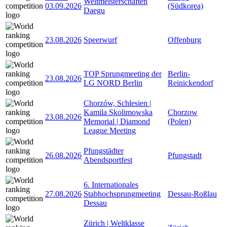
Weltmeisterschaften
03.09.2026
(Südkorea)
Daegu
23.08.2026
Speerwurf
Offenburg
TOP Sprungmeeting der
Berlin-
23.08.2026
LG NORD Berlin
Reinickendorf
Chorzów, Schlesien |
Kamila Skolimowska
Chorzow
23.08.2026
Memorial | Diamond
(Polen)
League Meeting
Pfungstädter
26.08.2026
Pfungstadt
Abendsportfest
6. Internationales
27.08.2026
Stabhochsprungmeeting
Dessau-Roßlau
Dessau
Zürich | Weltklasse