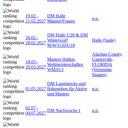
19.02
-
DM Halle
n.n.
21.02.2027
Männer/Frauen
DM Halle U20 & DM
26.02
-
Winterwurf
Halle (Saale)
28.02.2027
M/W/U20/U18
Alachua County,
Masters Hallen-
Gainesville,
18.03
-
Weltmeisterschaften
FLORIDA
26.03.2027
WMACI
(Vereinigte
Staaten)
DM Langstrecke und
01.05.2027
Bahngehen für Aktive
n.n.
und Masters
02.07
-
DM Nachwuchs 1
n.n.
04.07.2027