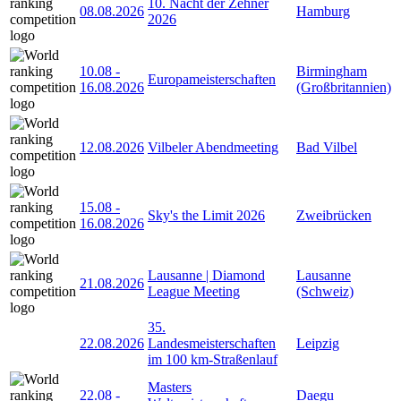
10. Nacht der Zehner
08.08.2026
Hamburg
2026
10.08
-
Birmingham
Europameisterschaften
16.08.2026
(Großbritannien)
12.08.2026
Vilbeler Abendmeeting
Bad Vilbel
15.08
-
Sky's the Limit 2026
Zweibrücken
16.08.2026
Lausanne | Diamond
Lausanne
21.08.2026
League Meeting
(Schweiz)
35.
22.08.2026
Landesmeisterschaften
Leipzig
im 100 km-Straßenlauf
Masters
22.08
-
Daegu