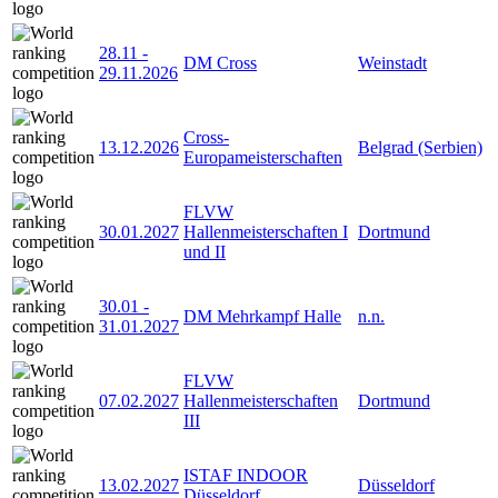
28.11
-
DM Cross
Weinstadt
29.11.2026
Cross-
13.12.2026
Belgrad (Serbien)
Europameisterschaften
FLVW
30.01.2027
Hallenmeisterschaften I
Dortmund
und II
30.01
-
DM Mehrkampf Halle
n.n.
31.01.2027
FLVW
07.02.2027
Hallenmeisterschaften
Dortmund
III
ISTAF INDOOR
13.02.2027
Düsseldorf
Düsseldorf