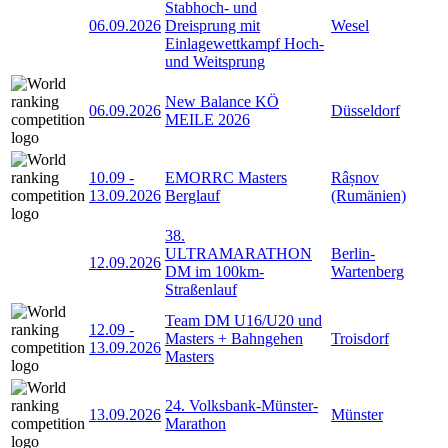
Stabhoch- und
06.09.2026
Dreisprung mit
Wesel
Einlagewettkampf Hoch-
und Weitsprung
New Balance KÖ
06.09.2026
Düsseldorf
MEILE 2026
10.09
-
EMORRC Masters
Râșnov
13.09.2026
Berglauf
(Rumänien)
38.
ULTRAMARATHON
Berlin-
12.09.2026
DM im 100km-
Wartenberg
Straßenlauf
Team DM U16/U20 und
12.09
-
Masters + Bahngehen
Troisdorf
13.09.2026
Masters
24. Volksbank-Münster-
13.09.2026
Münster
Marathon