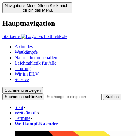
Navigations Menu öffnen
Klick mich!
Ich bin das Menü.
Hauptnavigation
Startseite
Aktuelles
Wettkämpfe
Nationalmannschaften
Leichtathletik für Alle
Training
Wir im DLV
Service
Suchmenü anzeigen
Suchmenü schließen
Suchen
Start
›
Wettkämpfe
›
Termine
›
Wettkampf-Kalender