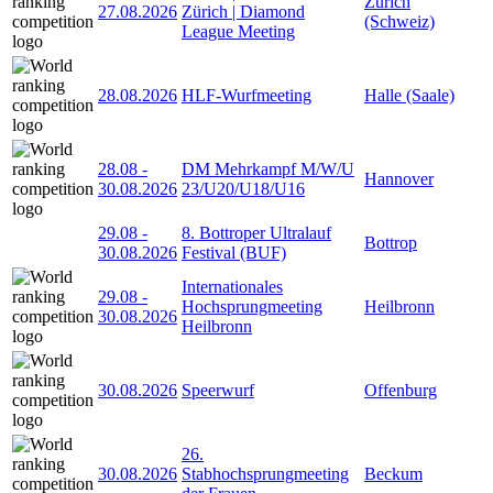
Zürich
27.08.2026
Zürich | Diamond
(Schweiz)
League Meeting
28.08.2026
HLF-Wurfmeeting
Halle (Saale)
28.08
-
DM Mehrkampf M/W/U
Hannover
30.08.2026
23/U20/U18/U16
29.08
-
8. Bottroper Ultralauf
Bottrop
30.08.2026
Festival (BUF)
Internationales
29.08
-
Hochsprungmeeting
Heilbronn
30.08.2026
Heilbronn
30.08.2026
Speerwurf
Offenburg
26.
30.08.2026
Stabhochsprungmeeting
Beckum