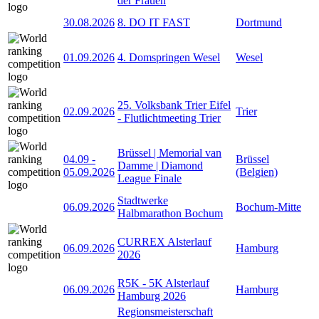
der Frauen
30.08.2026
8. DO IT FAST
Dortmund
01.09.2026
4. Domspringen Wesel
Wesel
25. Volksbank Trier Eifel
02.09.2026
Trier
- Flutlichtmeeting Trier
Brüssel | Memorial van
04.09
-
Brüssel
Damme | Diamond
05.09.2026
(Belgien)
League Finale
Stadtwerke
06.09.2026
Bochum-Mitte
Halbmarathon Bochum
CURREX Alsterlauf
06.09.2026
Hamburg
2026
R5K - 5K Alsterlauf
06.09.2026
Hamburg
Hamburg 2026
Regionsmeisterschaft