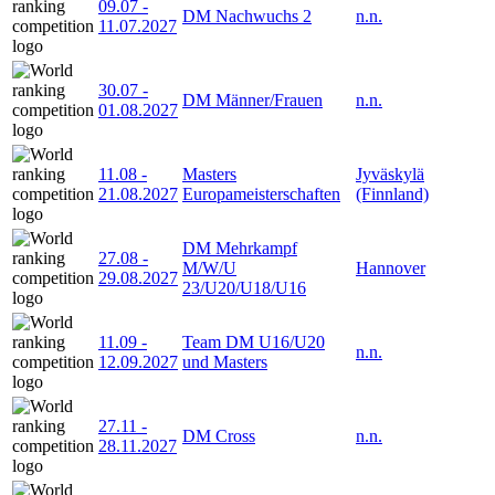
09.07
-
DM Nachwuchs 2
n.n.
11.07.2027
30.07
-
DM Männer/Frauen
n.n.
01.08.2027
11.08
-
Masters
Jyväskylä
21.08.2027
Europameisterschaften
(Finnland)
DM Mehrkampf
27.08
-
M/W/U
Hannover
29.08.2027
23/U20/U18/U16
11.09
-
Team DM U16/U20
n.n.
12.09.2027
und Masters
27.11
-
DM Cross
n.n.
28.11.2027