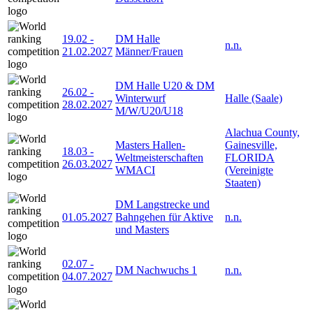
19.02
-
DM Halle
n.n.
21.02.2027
Männer/Frauen
DM Halle U20 & DM
26.02
-
Winterwurf
Halle (Saale)
28.02.2027
M/W/U20/U18
Alachua County,
Masters Hallen-
Gainesville,
18.03
-
Weltmeisterschaften
FLORIDA
26.03.2027
WMACI
(Vereinigte
Staaten)
DM Langstrecke und
01.05.2027
Bahngehen für Aktive
n.n.
und Masters
02.07
-
DM Nachwuchs 1
n.n.
04.07.2027