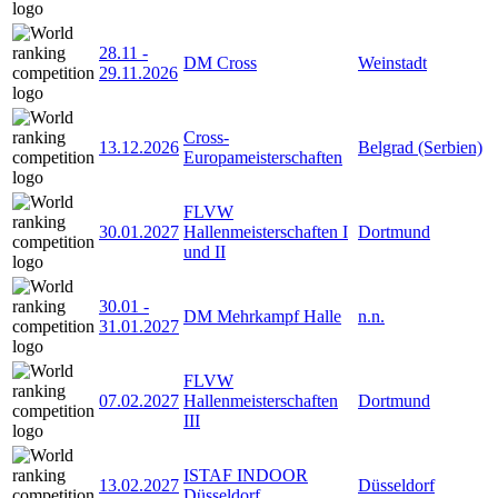
28.11
-
DM Cross
Weinstadt
29.11.2026
Cross-
13.12.2026
Belgrad (Serbien)
Europameisterschaften
FLVW
30.01.2027
Hallenmeisterschaften I
Dortmund
und II
30.01
-
DM Mehrkampf Halle
n.n.
31.01.2027
FLVW
07.02.2027
Hallenmeisterschaften
Dortmund
III
ISTAF INDOOR
13.02.2027
Düsseldorf
Düsseldorf