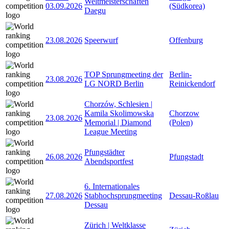
Weltmeisterschaften
03.09.2026
(Südkorea)
Daegu
23.08.2026
Speerwurf
Offenburg
TOP Sprungmeeting der
Berlin-
23.08.2026
LG NORD Berlin
Reinickendorf
Chorzów, Schlesien |
Kamila Skolimowska
Chorzow
23.08.2026
Memorial | Diamond
(Polen)
League Meeting
Pfungstädter
26.08.2026
Pfungstadt
Abendsportfest
6. Internationales
27.08.2026
Stabhochsprungmeeting
Dessau-Roßlau
Dessau
Zürich | Weltklasse