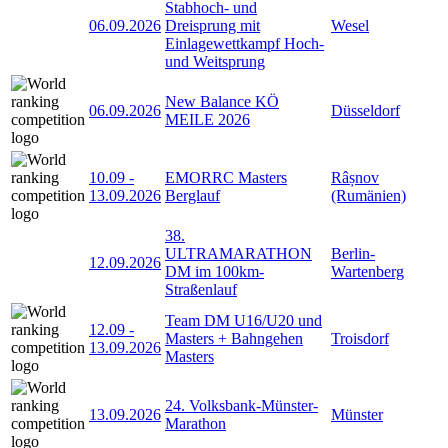
Stabhoch- und
06.09.2026
Dreisprung mit
Wesel
Einlagewettkampf Hoch-
und Weitsprung
New Balance KÖ
06.09.2026
Düsseldorf
MEILE 2026
10.09
-
EMORRC Masters
Râșnov
13.09.2026
Berglauf
(Rumänien)
38.
ULTRAMARATHON
Berlin-
12.09.2026
DM im 100km-
Wartenberg
Straßenlauf
Team DM U16/U20 und
12.09
-
Masters + Bahngehen
Troisdorf
13.09.2026
Masters
24. Volksbank-Münster-
13.09.2026
Münster
Marathon