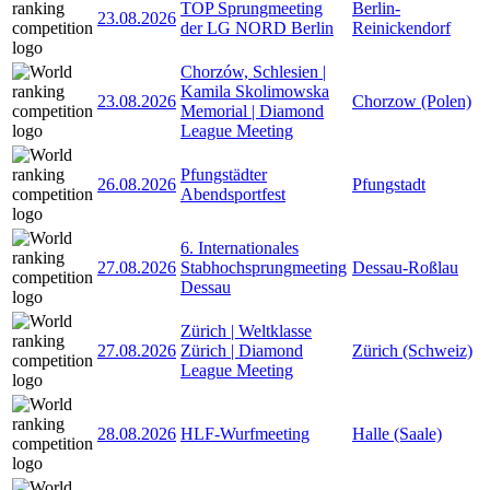
TOP Sprungmeeting
Berlin-
23.08.2026
der LG NORD Berlin
Reinickendorf
Chorzów, Schlesien |
Kamila Skolimowska
23.08.2026
Chorzow (Polen)
Memorial | Diamond
League Meeting
Pfungstädter
26.08.2026
Pfungstadt
Abendsportfest
6. Internationales
27.08.2026
Stabhochsprungmeeting
Dessau-Roßlau
Dessau
Zürich | Weltklasse
27.08.2026
Zürich | Diamond
Zürich (Schweiz)
League Meeting
28.08.2026
HLF-Wurfmeeting
Halle (Saale)