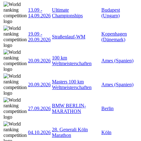
13.09
-
Ultimate
Budapest
14.09.2026
Championships
(Ungarn)
19.09
-
Kopenhagen
Straßenlauf-WM
20.09.2026
(Dänemark)
100 km
20.09.2026
Ames (Spanien)
Weltmeisterschaften
Masters 100 km
20.09.2026
Ames (Spanien)
Weltmeisterschaften
BMW BERLIN-
27.09.2026
Berlin
MARATHON
28. Generali Köln
04.10.2026
Köln
Marathon