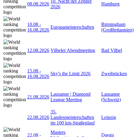
10. Nacht der Zehner
08.08.2026
Hamburg
2026
10.08
-
Birmingham
Europameisterschaften
16.08.2026
(Großbritannien)
12.08.2026
Vilbeler Abendmeeting
Bad Vilbel
15.08
-
Sky's the Limit 2026
Zweibrücken
16.08.2026
Lausanne | Diamond
Lausanne
21.08.2026
League Meeting
(Schweiz)
35.
22.08.2026
Landesmeisterschaften
Leipzig
im 100 km-Straßenlauf
Masters
22.08
-
Daegu