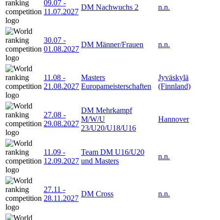
09.07
-
DM Nachwuchs 2
n.n.
11.07.2027
30.07
-
DM Männer/Frauen
n.n.
01.08.2027
11.08
-
Masters
Jyväskylä
21.08.2027
Europameisterschaften
(Finnland)
DM Mehrkampf
27.08
-
M/W/U
Hannover
29.08.2027
23/U20/U18/U16
11.09
-
Team DM U16/U20
n.n.
12.09.2027
und Masters
27.11
-
DM Cross
n.n.
28.11.2027