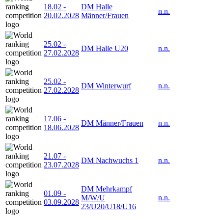
18.02
-
DM Halle
n.n.
20.02.2028
Männer/Frauen
25.02
-
DM Halle U20
n.n.
27.02.2028
25.02
-
DM Winterwurf
n.n.
27.02.2028
17.06
-
DM Männer/Frauen
n.n.
18.06.2028
21.07
-
DM Nachwuchs 1
n.n.
23.07.2028
DM Mehrkampf
01.09
-
M/W/U
n.n.
03.09.2028
23/U20/U18/U16