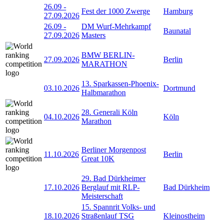
26.09
-
Fest der 1000 Zwerge
Hamburg
27.09.2026
26.09
-
DM Wurf-Mehrkampf
Baunatal
27.09.2026
Masters
BMW BERLIN-
27.09.2026
Berlin
MARATHON
13. Sparkassen-Phoenix-
03.10.2026
Dortmund
Halbmarathon
28. Generali Köln
04.10.2026
Köln
Marathon
Berliner Morgenpost
11.10.2026
Berlin
Great 10K
29. Bad Dürkheimer
17.10.2026
Berglauf mit RLP-
Bad Dürkheim
Meisterschaft
15. Spannrit Volks- und
18.10.2026
Straßenlauf TSG
Kleinostheim