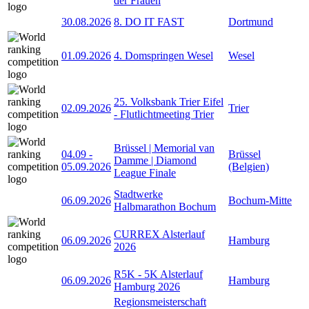
der Frauen
30.08.2026
8. DO IT FAST
Dortmund
01.09.2026
4. Domspringen Wesel
Wesel
25. Volksbank Trier Eifel
02.09.2026
Trier
- Flutlichtmeeting Trier
Brüssel | Memorial van
04.09
-
Brüssel
Damme | Diamond
05.09.2026
(Belgien)
League Finale
Stadtwerke
06.09.2026
Bochum-Mitte
Halbmarathon Bochum
CURREX Alsterlauf
06.09.2026
Hamburg
2026
R5K - 5K Alsterlauf
06.09.2026
Hamburg
Hamburg 2026
Regionsmeisterschaft