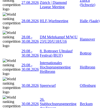
Zürich
27.08.2026
Zürich | Diamond
(Schweiz)
League Meeting
28.08.2026
HLF-Wurfmeeting
Halle (Saale)
28.08
-
DM Mehrkampf M/W/U
Hannover
30.08.2026
23/U20/U18/U16
29.08
-
8. Bottroper Ultralauf
Bottrop
30.08.2026
Festival (BUF)
Internationales
29.08
-
Hochsprungmeeting
Heilbronn
30.08.2026
Heilbronn
30.08.2026
Speerwurf
Offenburg
26.
30.08.2026
Stabhochsprungmeeting
Beckum