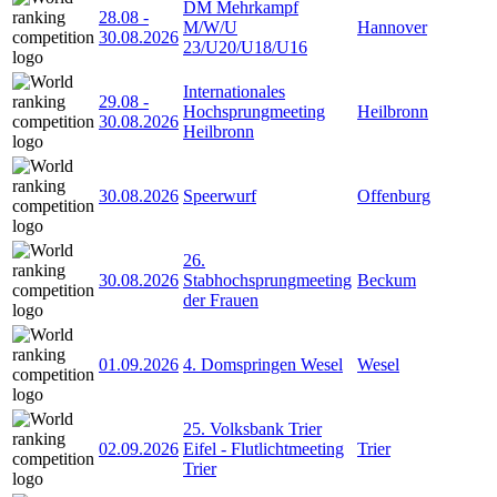
DM Mehrkampf
28.08
-
M/W/U
Hannover
30.08.2026
23/U20/U18/U16
Internationales
29.08
-
Hochsprungmeeting
Heilbronn
30.08.2026
Heilbronn
30.08.2026
Speerwurf
Offenburg
26.
30.08.2026
Stabhochsprungmeeting
Beckum
der Frauen
01.09.2026
4. Domspringen Wesel
Wesel
25. Volksbank Trier
02.09.2026
Eifel - Flutlichtmeeting
Trier
Trier