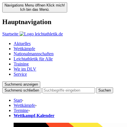
Navigations Menu öffnen
Klick mich!
Ich bin das Menü.
Hauptnavigation
Startseite
Aktuelles
Wettkämpfe
Nationalmannschaften
Leichtathletik für Alle
Training
Wir im DLV
Service
Suchmenü anzeigen
Suchmenü schließen
Suchen
Start
›
Wettkämpfe
›
Termine
›
Wettkampf-Kalender