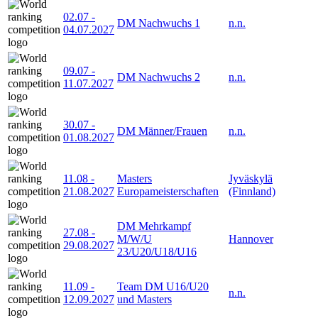
02.07
-
DM Nachwuchs 1
n.n.
04.07.2027
09.07
-
DM Nachwuchs 2
n.n.
11.07.2027
30.07
-
DM Männer/Frauen
n.n.
01.08.2027
11.08
-
Masters
Jyväskylä
21.08.2027
Europameisterschaften
(Finnland)
DM Mehrkampf
27.08
-
M/W/U
Hannover
29.08.2027
23/U20/U18/U16
11.09
-
Team DM U16/U20
n.n.
12.09.2027
und Masters