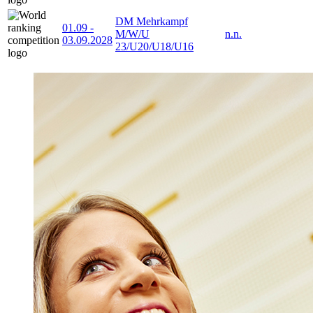
DM Mehrkampf
01.09
-
M/W/U
n.n.
03.09.2028
23/U20/U18/U16