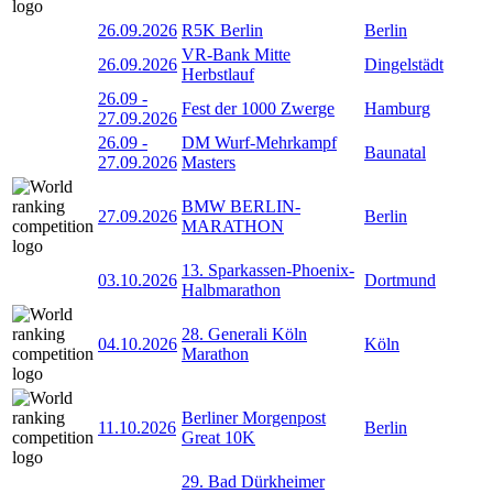
26.09.2026
R5K Berlin
Berlin
VR-Bank Mitte
26.09.2026
Dingelstädt
Herbstlauf
26.09
-
Fest der 1000 Zwerge
Hamburg
27.09.2026
26.09
-
DM Wurf-Mehrkampf
Baunatal
27.09.2026
Masters
BMW BERLIN-
27.09.2026
Berlin
MARATHON
13. Sparkassen-Phoenix-
03.10.2026
Dortmund
Halbmarathon
28. Generali Köln
04.10.2026
Köln
Marathon
Berliner Morgenpost
11.10.2026
Berlin
Great 10K
29. Bad Dürkheimer