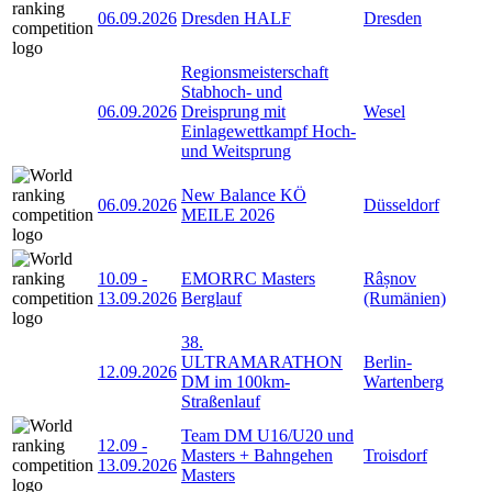
06.09.2026
Dresden HALF
Dresden
Regionsmeisterschaft
Stabhoch- und
06.09.2026
Dreisprung mit
Wesel
Einlagewettkampf Hoch-
und Weitsprung
New Balance KÖ
06.09.2026
Düsseldorf
MEILE 2026
10.09
-
EMORRC Masters
Râșnov
13.09.2026
Berglauf
(Rumänien)
38.
ULTRAMARATHON
Berlin-
12.09.2026
DM im 100km-
Wartenberg
Straßenlauf
Team DM U16/U20 und
12.09
-
Masters + Bahngehen
Troisdorf
13.09.2026
Masters