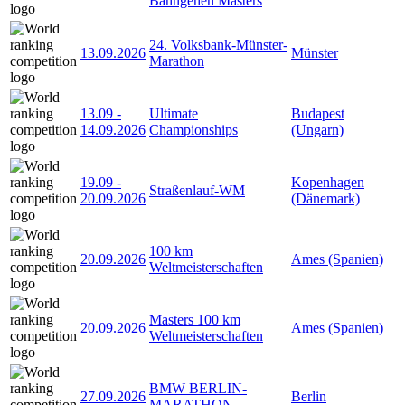
Bahngehen Masters
24. Volksbank-Münster-
13.09.2026
Münster
Marathon
13.09
-
Ultimate
Budapest
14.09.2026
Championships
(Ungarn)
19.09
-
Kopenhagen
Straßenlauf-WM
20.09.2026
(Dänemark)
100 km
20.09.2026
Ames (Spanien)
Weltmeisterschaften
Masters 100 km
20.09.2026
Ames (Spanien)
Weltmeisterschaften
BMW BERLIN-
27.09.2026
Berlin
MARATHON