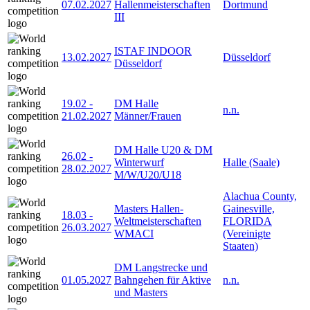
07.02.2027
Hallenmeisterschaften
Dortmund
III
ISTAF INDOOR
13.02.2027
Düsseldorf
Düsseldorf
19.02
-
DM Halle
n.n.
21.02.2027
Männer/Frauen
DM Halle U20 & DM
26.02
-
Winterwurf
Halle (Saale)
28.02.2027
M/W/U20/U18
Alachua County,
Masters Hallen-
Gainesville,
18.03
-
Weltmeisterschaften
FLORIDA
26.03.2027
WMACI
(Vereinigte
Staaten)
DM Langstrecke und
01.05.2027
Bahngehen für Aktive
n.n.
und Masters