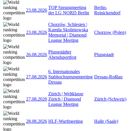
TOP Sprungmeeting
Berlin-
23.08.2026
der LG NORD Berlin
Reinickendorf
Chorzów, Schlesien |
Kamila Skolimowska
23.08.2026
Chorzow (Polen)
Memorial | Diamond
League Meeting
Pfungstädter
26.08.2026
Pfungstadt
Abendsportfest
6. Internationales
27.08.2026
Stabhochsprungmeeting
Dessau-Roßlau
Dessau
Zürich | Weltklasse
27.08.2026
Zürich | Diamond
Zürich (Schweiz)
League Meeting
28.08.2026
HLF-Wurfmeeting
Halle (Saale)