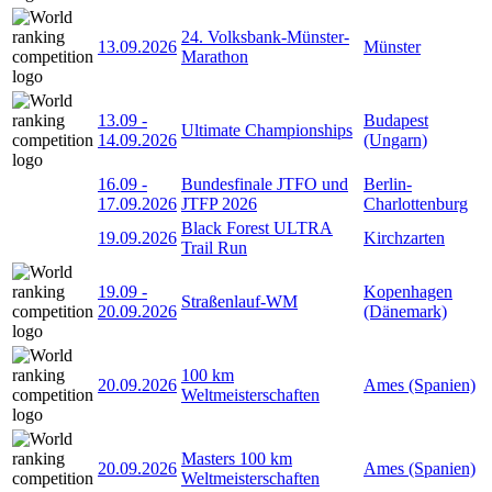
24. Volksbank-Münster-
13.09.2026
Münster
Marathon
13.09
-
Budapest
Ultimate Championships
14.09.2026
(Ungarn)
16.09
-
Bundesfinale JTFO und
Berlin-
17.09.2026
JTFP 2026
Charlottenburg
Black Forest ULTRA
19.09.2026
Kirchzarten
Trail Run
19.09
-
Kopenhagen
Straßenlauf-WM
20.09.2026
(Dänemark)
100 km
20.09.2026
Ames (Spanien)
Weltmeisterschaften
Masters 100 km
20.09.2026
Ames (Spanien)
Weltmeisterschaften