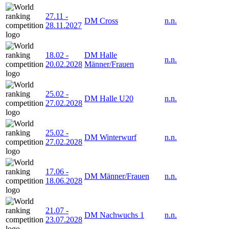
27.11
-
DM Cross
n.n.
28.11.2027
18.02
-
DM Halle
n.n.
20.02.2028
Männer/Frauen
25.02
-
DM Halle U20
n.n.
27.02.2028
25.02
-
DM Winterwurf
n.n.
27.02.2028
17.06
-
DM Männer/Frauen
n.n.
18.06.2028
21.07
-
DM Nachwuchs 1
n.n.
23.07.2028