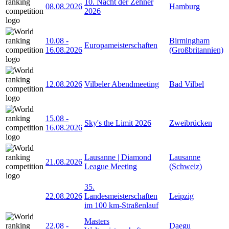
10. Nacht der Zehner
08.08.2026
Hamburg
2026
10.08
-
Birmingham
Europameisterschaften
16.08.2026
(Großbritannien)
12.08.2026
Vilbeler Abendmeeting
Bad Vilbel
15.08
-
Sky's the Limit 2026
Zweibrücken
16.08.2026
Lausanne | Diamond
Lausanne
21.08.2026
League Meeting
(Schweiz)
35.
22.08.2026
Landesmeisterschaften
Leipzig
im 100 km-Straßenlauf
Masters
22.08
-
Daegu