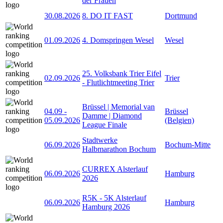
der Frauen
30.08.2026
8. DO IT FAST
Dortmund
01.09.2026
4. Domspringen Wesel
Wesel
25. Volksbank Trier Eifel
02.09.2026
Trier
- Flutlichtmeeting Trier
Brüssel | Memorial van
04.09
-
Brüssel
Damme | Diamond
05.09.2026
(Belgien)
League Finale
Stadtwerke
06.09.2026
Bochum-Mitte
Halbmarathon Bochum
CURREX Alsterlauf
06.09.2026
Hamburg
2026
R5K - 5K Alsterlauf
06.09.2026
Hamburg
Hamburg 2026