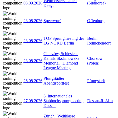
Weltmeisterschaften
03.09.2026
(Südkorea)
Daegu
23.08.2026
Speerwurf
Offenburg
TOP Sprungmeeting der
Berlin-
23.08.2026
LG NORD Berlin
Reinickendorf
Chorzów, Schlesien |
Kamila Skolimowska
Chorzow
23.08.2026
Memorial | Diamond
(Polen)
League Meeting
Pfungstädter
26.08.2026
Pfungstadt
Abendsportfest
6. Internationales
27.08.2026
Stabhochsprungmeeting
Dessau-Roßlau
Dessau
Zürich | Weltklasse