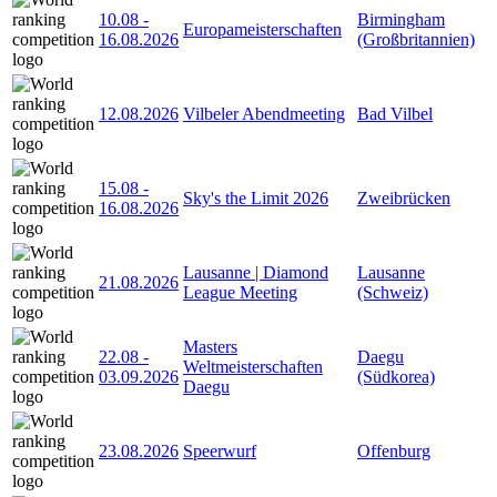
10.08
-
Birmingham
Europameisterschaften
16.08.2026
(Großbritannien)
12.08.2026
Vilbeler Abendmeeting
Bad Vilbel
15.08
-
Sky's the Limit 2026
Zweibrücken
16.08.2026
Lausanne | Diamond
Lausanne
21.08.2026
League Meeting
(Schweiz)
Masters
22.08
-
Daegu
Weltmeisterschaften
03.09.2026
(Südkorea)
Daegu
23.08.2026
Speerwurf
Offenburg