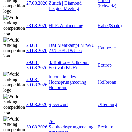
Zürich
27.08.2026
Zürich | Diamond
(Schweiz)
League Meeting
28.08.2026
HLF-Wurfmeeting
Halle (Saale)
28.08
-
DM Mehrkampf M/W/U
Hannover
30.08.2026
23/U20/U18/U16
29.08
-
8. Bottroper Ultralauf
Bottrop
30.08.2026
Festival (BUF)
Internationales
29.08
-
Hochsprungmeeting
Heilbronn
30.08.2026
Heilbronn
30.08.2026
Speerwurf
Offenburg
26.
30.08.2026
Stabhochsprungmeeting
Beckum