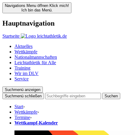
Navigations Menu öffnen
Klick mich!
Ich bin das Menü.
Hauptnavigation
Startseite
Aktuelles
Wettkämpfe
Nationalmannschaften
Leichtathletik für Alle
Training
Wir im DLV
Service
Suchmenü anzeigen
Suchmenü schließen
Suchen
Start
›
Wettkämpfe
›
Termine
›
Wettkampf-Kalender