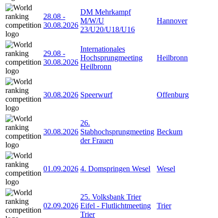
DM Mehrkampf
28.08
-
M/W/U
Hannover
30.08.2026
23/U20/U18/U16
Internationales
29.08
-
Hochsprungmeeting
Heilbronn
30.08.2026
Heilbronn
30.08.2026
Speerwurf
Offenburg
26.
30.08.2026
Stabhochsprungmeeting
Beckum
der Frauen
01.09.2026
4. Domspringen Wesel
Wesel
25. Volksbank Trier
02.09.2026
Eifel - Flutlichtmeeting
Trier
Trier