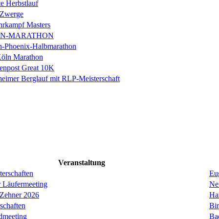
e Herbstlauf
 Zwerge
rkampf Masters
IN-MARATHON
en-Phoenix-Halbmarathon
Köln Marathon
enpost Great 10K
eimer Berglauf mit RLP-Meisterschaft
Veranstaltung
erschaften
Eug
r Läufermeeting
Ne
 Zehner 2026
Ha
schaften
Bi
dmeeting
Ba