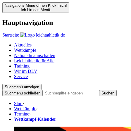
Navigations Menu öffnen
Klick mich!
Ich bin das Menü.
Hauptnavigation
Startseite
Aktuelles
Wettkämpfe
Nationalmannschaften
Leichtathletik für Alle
Training
Wir im DLV
Service
Suchmenü anzeigen
Suchmenü schließen
Suchen
Start
›
Wettkämpfe
›
Termine
›
Wettkampf-Kalender