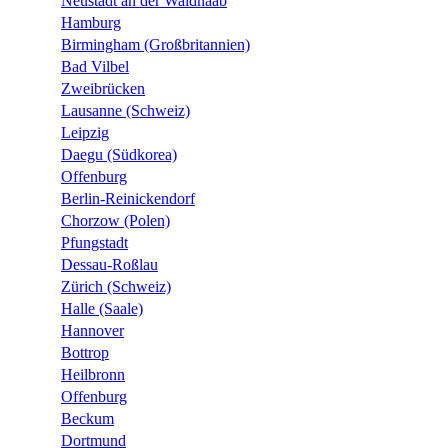
Neustadt an der Waldnaab
Hamburg
Birmingham (Großbritannien)
Bad Vilbel
Zweibrücken
Lausanne (Schweiz)
Leipzig
Daegu (Südkorea)
Offenburg
Berlin-Reinickendorf
Chorzow (Polen)
Pfungstadt
Dessau-Roßlau
Zürich (Schweiz)
Halle (Saale)
Hannover
Bottrop
Heilbronn
Offenburg
Beckum
Dortmund