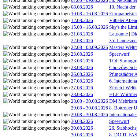
07.08
-
09.08.2026
38. Neustädte
08.08.2026
10. Nacht der
10.08
-
16.08.2026
Europameister
12.08.2026
Vilbeler Aben
15.08
-
16.08.2026
Sky's the Lim
21.08.2026
Lausanne | D
22.08.2026
35. Landesmei
22.08
-
03.09.2026
Masters Weltm
23.08.2026
Speerwurf
23.08.2026
TOP Sprungm
23.08.2026
Chorzów, Sch
26.08.2026
Pfungstädter 
27.08.2026
6. Internatio
27.08.2026
Zürich | Welt
28.08.2026
HLF-Wurfmee
28.08
-
30.08.2026
DM Mehrkamp
29.08
-
30.08.2026
8. Bottroper U
29.08
-
30.08.2026
International
30.08.2026
Speerwurf
30.08.2026
26. Stabhochs
30.08.2026
8. DO IT FA