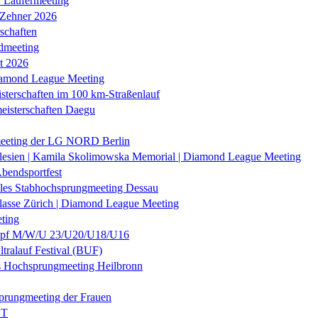
r Läufermeeting
 Zehner 2026
schaften
dmeeting
it 2026
iamond League Meeting
sterschaften im 100 km-Straßenlauf
eisterschaften Daegu
eeting der LG NORD Berlin
lesien | Kamila Skolimowska Memorial | Diamond League Meeting
Abendsportfest
nales Stabhochsprungmeeting Dessau
klasse Zürich | Diamond League Meeting
ting
f M/W/U 23/U20/U18/U16
ltralauf Festival (BUF)
es Hochsprungmeeting Heilbronn
prungmeeting der Frauen
ST