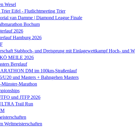
en Wesel
Trier Eifel - Flutlichtmeeting Trier
orial van Damme | Diamond League Finale
albmarathon Bochum
erlauf 2026
terlauf Hamburg 2026
LF
rschaft Stabhoch- und Dreisprung mit Einlagewettkampf Hoch- und W
 KÖ MEILE 2026
ers Berglauf
ARATHON DM im 100km-Straßenlauf
U20 und Masters + Bahngehen Masters
k-Münster-Marathon
mpionships
 JTFO und JTFP 2026
 ULTRA Trail Run
WM
isterschaften
m Weltmeisterschaften