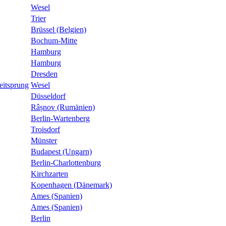
Wesel
Trier
Brüssel (Belgien)
Bochum-Mitte
Hamburg
Hamburg
Dresden
eitsprung
Wesel
Düsseldorf
Râșnov (Rumänien)
Berlin-Wartenberg
Troisdorf
Münster
Budapest (Ungarn)
Berlin-Charlottenburg
Kirchzarten
Kopenhagen (Dänemark)
Ames (Spanien)
Ames (Spanien)
Berlin