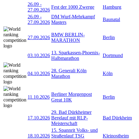
26.09
-
Fest der 1000 Zwerge
Hamburg
27.09.2026
26.09
-
DM Wurf-Mehrkampf
Baunatal
27.09.2026
Masters
BMW BERLIN-
27.09.2026
Berlin
MARATHON
13. Sparkassen-Phoenix-
03.10.2026
Dortmund
Halbmarathon
28. Generali Köln
04.10.2026
Köln
Marathon
Berliner Morgenpost
11.10.2026
Berlin
Great 10K
29. Bad Dürkheimer
17.10.2026
Berglauf mit RLP-
Bad Dürkheim
Meisterschaft
15. Spannrit Volks- und
18.10.2026
Straßenlauf TSG
Kleinostheim