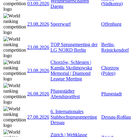
Weltmeisterschaften
03.09.2026
(Südkorea)
Daegu
23.08.2026
Speerwurf
Offenburg
TOP Sprungmeeting der
Berlin-
23.08.2026
LG NORD Berlin
Reinickendorf
Chorzów, Schlesien |
Kamila Skolimowska
Chorzow
23.08.2026
Memorial | Diamond
(Polen)
League Meeting
Pfungstädter
26.08.2026
Pfungstadt
Abendsportfest
6. Internationales
27.08.2026
Stabhochsprungmeeting
Dessau-Roßlau
Dessau
Zürich | Weltklasse