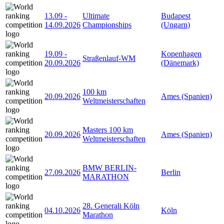
13.09
-
Ultimate
Budapest
14.09.2026
Championships
(Ungarn)
19.09
-
Kopenhagen
Straßenlauf-WM
20.09.2026
(Dänemark)
100 km
20.09.2026
Ames (Spanien)
Weltmeisterschaften
Masters 100 km
20.09.2026
Ames (Spanien)
Weltmeisterschaften
BMW BERLIN-
27.09.2026
Berlin
MARATHON
28. Generali Köln
04.10.2026
Köln
Marathon