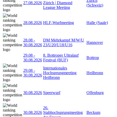
Zürich
27.08.2026
Zürich | Diamond
(Schweiz)
League Meeting
28.08.2026
HLF-Wurfmeeting
Halle (Saale)
28.08
-
DM Mehrkampf M/W/U
Hannover
30.08.2026
23/U20/U18/U16
29.08
-
8. Bottroper Ultralauf
Bottrop
30.08.2026
Festival (BUF)
Internationales
29.08
-
Hochsprungmeeting
Heilbronn
30.08.2026
Heilbronn
30.08.2026
Speerwurf
Offenburg
26.
30.08.2026
Stabhochsprungmeeting
Beckum