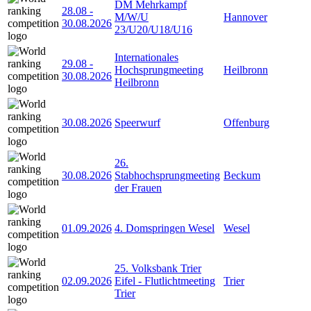
DM Mehrkampf
28.08
-
M/W/U
Hannover
30.08.2026
23/U20/U18/U16
Internationales
29.08
-
Hochsprungmeeting
Heilbronn
30.08.2026
Heilbronn
30.08.2026
Speerwurf
Offenburg
26.
30.08.2026
Stabhochsprungmeeting
Beckum
der Frauen
01.09.2026
4. Domspringen Wesel
Wesel
25. Volksbank Trier
02.09.2026
Eifel - Flutlichtmeeting
Trier
Trier