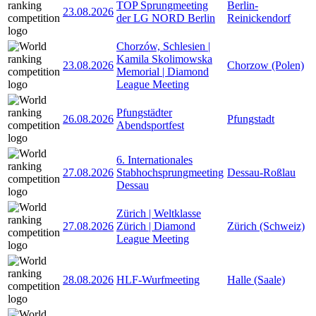
TOP Sprungmeeting
Berlin-
23.08.2026
der LG NORD Berlin
Reinickendorf
Chorzów, Schlesien |
Kamila Skolimowska
23.08.2026
Chorzow (Polen)
Memorial | Diamond
League Meeting
Pfungstädter
26.08.2026
Pfungstadt
Abendsportfest
6. Internationales
27.08.2026
Stabhochsprungmeeting
Dessau-Roßlau
Dessau
Zürich | Weltklasse
27.08.2026
Zürich | Diamond
Zürich (Schweiz)
League Meeting
28.08.2026
HLF-Wurfmeeting
Halle (Saale)