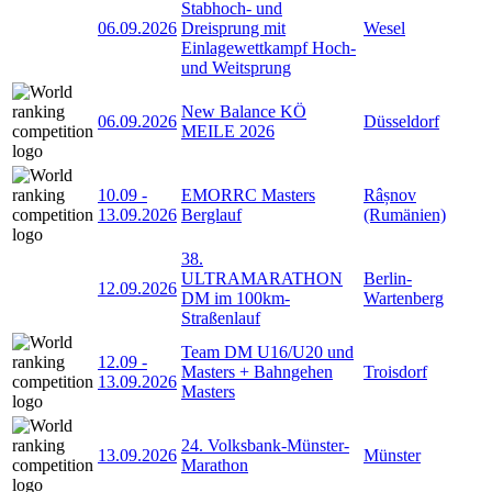
Stabhoch- und
06.09.2026
Dreisprung mit
Wesel
Einlagewettkampf Hoch-
und Weitsprung
New Balance KÖ
06.09.2026
Düsseldorf
MEILE 2026
10.09
-
EMORRC Masters
Râșnov
13.09.2026
Berglauf
(Rumänien)
38.
ULTRAMARATHON
Berlin-
12.09.2026
DM im 100km-
Wartenberg
Straßenlauf
Team DM U16/U20 und
12.09
-
Masters + Bahngehen
Troisdorf
13.09.2026
Masters
24. Volksbank-Münster-
13.09.2026
Münster
Marathon