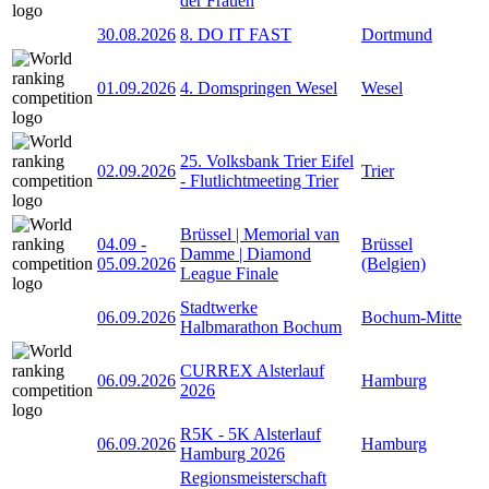
der Frauen
30.08.2026
8. DO IT FAST
Dortmund
01.09.2026
4. Domspringen Wesel
Wesel
25. Volksbank Trier Eifel
02.09.2026
Trier
- Flutlichtmeeting Trier
Brüssel | Memorial van
04.09
-
Brüssel
Damme | Diamond
05.09.2026
(Belgien)
League Finale
Stadtwerke
06.09.2026
Bochum-Mitte
Halbmarathon Bochum
CURREX Alsterlauf
06.09.2026
Hamburg
2026
R5K - 5K Alsterlauf
06.09.2026
Hamburg
Hamburg 2026
Regionsmeisterschaft