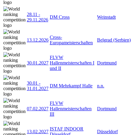
28.11
-
DM Cross
Weinstadt
29.11.2026
Cross-
13.12.2026
Belgrad (Serbien)
Europameisterschaften
FLVW
30.01.2027
Hallenmeisterschaften I
Dortmund
und II
30.01
-
DM Mehrkampf Halle
n.n.
31.01.2027
FLVW
07.02.2027
Hallenmeisterschaften
Dortmund
III
ISTAF INDOOR
13.02.2027
Düsseldorf
Düsseldorf