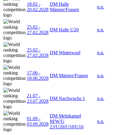
18.02
-
DM Halle
n.n.
20.02.2028
Männer/Frauen
25.02
-
DM Halle U20
n.n.
27.02.2028
25.02
-
DM Winterwurf
n.n.
27.02.2028
17.06
-
DM Männer/Frauen
n.n.
18.06.2028
21.07
-
DM Nachwuchs 1
n.n.
23.07.2028
DM Mehrkampf
01.09
-
M/W/U
n.n.
03.09.2028
23/U20/U18/U16