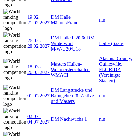
19.02
-
DM Halle
n.n.
21.02.2027
Männer/Frauen
DM Halle U20 & DM
26.02
-
Winterwurf
Halle (Saale)
28.02.2027
M/W/U20/U18
Alachua County,
Masters Hallen-
Gainesville,
18.03
-
Weltmeisterschaften
FLORIDA
26.03.2027
WMACI
(Vereinigte
Staaten)
DM Langstrecke und
01.05.2027
Bahngehen für Aktive
n.n.
und Masters
02.07
-
DM Nachwuchs 1
n.n.
04.07.2027