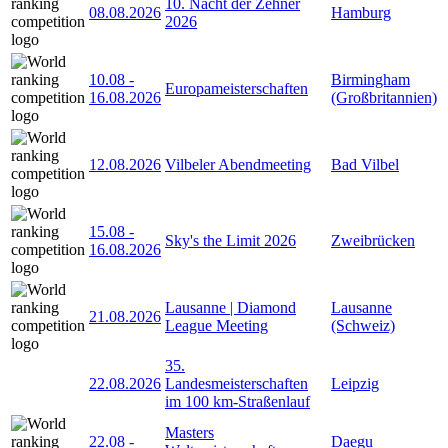
10. Nacht der Zehner
08.08.2026
Hamburg
2026
10.08
-
Birmingham
Europameisterschaften
16.08.2026
(Großbritannien)
12.08.2026
Vilbeler Abendmeeting
Bad Vilbel
15.08
-
Sky's the Limit 2026
Zweibrücken
16.08.2026
Lausanne | Diamond
Lausanne
21.08.2026
League Meeting
(Schweiz)
35.
22.08.2026
Landesmeisterschaften
Leipzig
im 100 km-Straßenlauf
Masters
22.08
-
Daegu