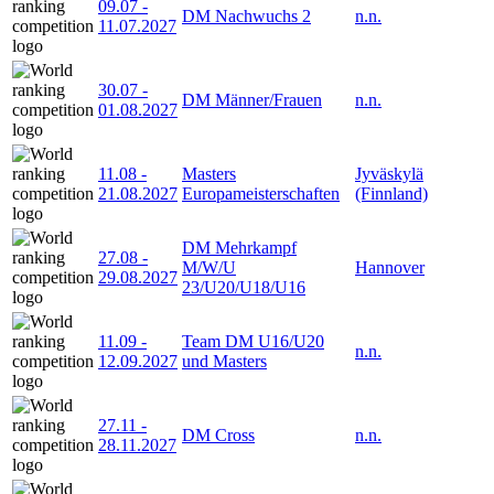
09.07
-
DM Nachwuchs 2
n.n.
11.07.2027
30.07
-
DM Männer/Frauen
n.n.
01.08.2027
11.08
-
Masters
Jyväskylä
21.08.2027
Europameisterschaften
(Finnland)
DM Mehrkampf
27.08
-
M/W/U
Hannover
29.08.2027
23/U20/U18/U16
11.09
-
Team DM U16/U20
n.n.
12.09.2027
und Masters
27.11
-
DM Cross
n.n.
28.11.2027