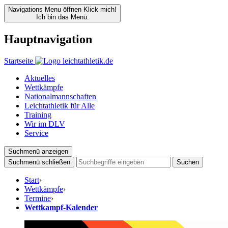
Navigations Menu öffnen
Klick mich!
Ich bin das Menü.
Hauptnavigation
Startseite
Aktuelles
Wettkämpfe
Nationalmannschaften
Leichtathletik für Alle
Training
Wir im DLV
Service
Suchmenü anzeigen
Suchmenü schließen
Suchen
Start
›
Wettkämpfe
›
Termine
›
Wettkampf-Kalender