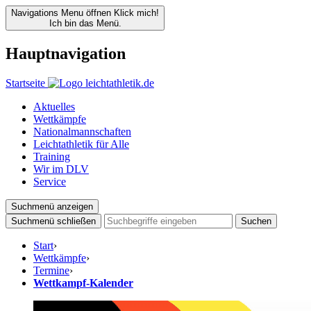
Navigations Menu öffnen
Klick mich!
Ich bin das Menü.
Hauptnavigation
Startseite
Aktuelles
Wettkämpfe
Nationalmannschaften
Leichtathletik für Alle
Training
Wir im DLV
Service
Suchmenü anzeigen
Suchmenü schließen
Suchen
Start
›
Wettkämpfe
›
Termine
›
Wettkampf-Kalender