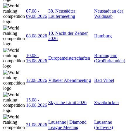
07.08
-
38. Neustädter
Neustadt an der
09.08.2026
Läufermeeting
Waldnaab
10. Nacht der Zehner
08.08.2026
Hamburg
2026
10.08
-
Birmingham
Europameisterschaften
16.08.2026
(Großbritannien)
12.08.2026
Vilbeler Abendmeeting
Bad Vilbel
15.08
-
Sky's the Limit 2026
Zweibrücken
16.08.2026
Lausanne | Diamond
Lausanne
21.08.2026
League Meeting
(Schweiz)