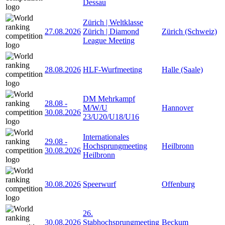
Dessau
Zürich | Weltklasse
27.08.2026
Zürich | Diamond
Zürich (Schweiz)
League Meeting
28.08.2026
HLF-Wurfmeeting
Halle (Saale)
DM Mehrkampf
28.08
-
M/W/U
Hannover
30.08.2026
23/U20/U18/U16
Internationales
29.08
-
Hochsprungmeeting
Heilbronn
30.08.2026
Heilbronn
30.08.2026
Speerwurf
Offenburg
26.
30.08.2026
Stabhochsprungmeeting
Beckum