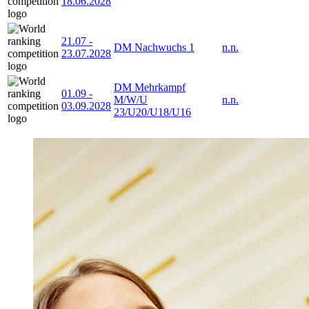
18.06.2028
21.07
-
DM Nachwuchs 1
n.n.
23.07.2028
DM Mehrkampf
01.09
-
M/W/U
n.n.
03.09.2028
23/U20/U18/U16