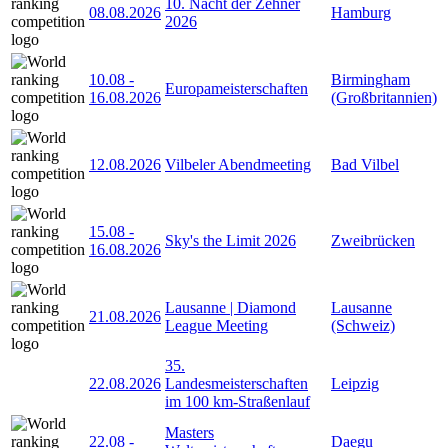
10. Nacht der Zehner
08.08.2026
Hamburg
2026
10.08
-
Birmingham
Europameisterschaften
16.08.2026
(Großbritannien)
12.08.2026
Vilbeler Abendmeeting
Bad Vilbel
15.08
-
Sky's the Limit 2026
Zweibrücken
16.08.2026
Lausanne | Diamond
Lausanne
21.08.2026
League Meeting
(Schweiz)
35.
22.08.2026
Landesmeisterschaften
Leipzig
im 100 km-Straßenlauf
Masters
22.08
-
Daegu