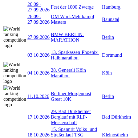
26.09
-
Fest der 1000 Zwerge
Hamburg
27.09.2026
26.09
-
DM Wurf-Mehrkampf
Baunatal
27.09.2026
Masters
BMW BERLIN-
27.09.2026
Berlin
MARATHON
13. Sparkassen-Phoenix-
03.10.2026
Dortmund
Halbmarathon
28. Generali Köln
04.10.2026
Köln
Marathon
Berliner Morgenpost
11.10.2026
Berlin
Great 10K
29. Bad Dürkheimer
17.10.2026
Berglauf mit RLP-
Bad Dürkheim
Meisterschaft
15. Spannrit Volks- und
18.10.2026
Straßenlauf TSG
Kleinostheim