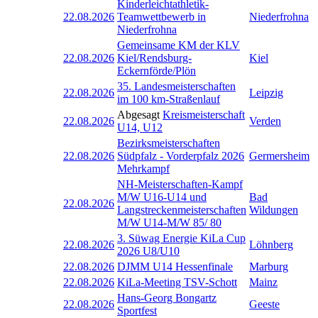
Kinderleichtathletik-
22.08.2026
Teamwettbewerb in
Niederfrohna
Niederfrohna
Gemeinsame KM der KLV
22.08.2026
Kiel/Rendsburg-
Kiel
Eckernförde/Plön
35. Landesmeisterschaften
22.08.2026
Leipzig
im 100 km-Straßenlauf
Abgesagt
Kreismeisterschaft
22.08.2026
Verden
U14, U12
Bezirksmeisterschaften
22.08.2026
Südpfalz - Vorderpfalz 2026
Germersheim
Mehrkampf
NH-Meisterschaften-Kampf
M/W U16-U14 und
Bad
22.08.2026
Langstreckenmeisterschaften
Wildungen
M/W U14-M/W 85/ 80
3. Süwag Energie KiLa Cup
22.08.2026
Löhnberg
2026 U8/U10
22.08.2026
DJMM U14 Hessenfinale
Marburg
22.08.2026
KiLa-Meeting TSV-Schott
Mainz
Hans-Georg Bongartz
22.08.2026
Geeste
Sportfest