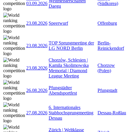
Weltmeisterschaften
03.09.2026
(Südkorea)
Daegu
23.08.2026
Speerwurf
Offenburg
TOP Sprungmeeting der
Berlin-
23.08.2026
LG NORD Berlin
Reinickendorf
Chorzów, Schlesien |
Kamila Skolimowska
Chorzow
23.08.2026
Memorial | Diamond
(Polen)
League Meeting
Pfungstädter
26.08.2026
Pfungstadt
Abendsportfest
6. Internationales
27.08.2026
Stabhochsprungmeeting
Dessau-Roßlau
Dessau
Zürich | Weltklasse