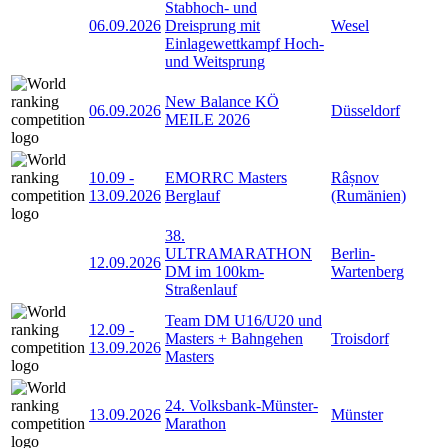
Stabhoch- und
06.09.2026
Dreisprung mit
Wesel
Einlagewettkampf Hoch-
und Weitsprung
New Balance KÖ
06.09.2026
Düsseldorf
MEILE 2026
10.09
-
EMORRC Masters
Râșnov
13.09.2026
Berglauf
(Rumänien)
38.
ULTRAMARATHON
Berlin-
12.09.2026
DM im 100km-
Wartenberg
Straßenlauf
Team DM U16/U20 und
12.09
-
Masters + Bahngehen
Troisdorf
13.09.2026
Masters
24. Volksbank-Münster-
13.09.2026
Münster
Marathon