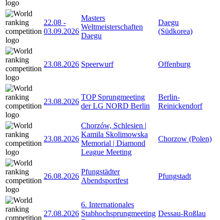
Masters
22.08
-
Daegu
Weltmeisterschaften
03.09.2026
(Südkorea)
Daegu
23.08.2026
Speerwurf
Offenburg
TOP Sprungmeeting
Berlin-
23.08.2026
der LG NORD Berlin
Reinickendorf
Chorzów, Schlesien |
Kamila Skolimowska
23.08.2026
Chorzow (Polen)
Memorial | Diamond
League Meeting
Pfungstädter
26.08.2026
Pfungstadt
Abendsportfest
6. Internationales
27.08.2026
Stabhochsprungmeeting
Dessau-Roßlau