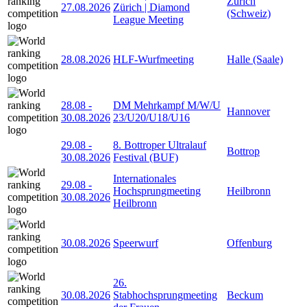
Zürich
27.08.2026
Zürich | Diamond
(Schweiz)
League Meeting
28.08.2026
HLF-Wurfmeeting
Halle (Saale)
28.08
-
DM Mehrkampf M/W/U
Hannover
30.08.2026
23/U20/U18/U16
29.08
-
8. Bottroper Ultralauf
Bottrop
30.08.2026
Festival (BUF)
Internationales
29.08
-
Hochsprungmeeting
Heilbronn
30.08.2026
Heilbronn
30.08.2026
Speerwurf
Offenburg
26.
30.08.2026
Stabhochsprungmeeting
Beckum