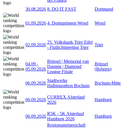
der Frauen
30.08.2026
8. DO IT FAST
Dortmund
01.09.2026
4. Domspringen Wesel
Wesel
25. Volksbank Trier Eifel
02.09.2026
Trier
- Flutlichtmeeting Trier
Brüssel | Memorial van
04.09
-
Brüssel
Damme | Diamond
05.09.2026
(Belgien)
League Finale
Stadtwerke
06.09.2026
Bochum-Mitte
Halbmarathon Bochum
CURREX Alsterlauf
06.09.2026
Hamburg
2026
R5K - 5K Alsterlauf
06.09.2026
Hamburg
Hamburg 2026
Regionsmeisterschaft