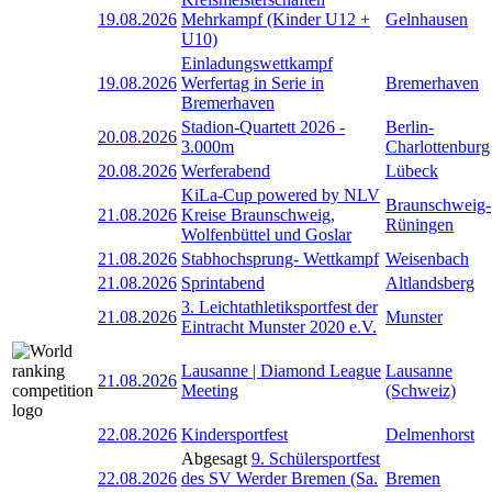
19.08.2026
Mehrkampf (Kinder U12 +
Gelnhausen
U10)
Einladungswettkampf
19.08.2026
Werfertag in Serie in
Bremerhaven
Bremerhaven
Stadion-Quartett 2026 -
Berlin-
20.08.2026
3.000m
Charlottenburg
20.08.2026
Werferabend
Lübeck
KiLa-Cup powered by NLV
Braunschweig-
21.08.2026
Kreise Braunschweig,
Rüningen
Wolfenbüttel und Goslar
21.08.2026
Stabhochsprung- Wettkampf
Weisenbach
21.08.2026
Sprintabend
Altlandsberg
3. Leichtathletiksportfest der
21.08.2026
Munster
Eintracht Munster 2020 e.V.
Lausanne | Diamond League
Lausanne
21.08.2026
Meeting
(Schweiz)
22.08.2026
Kindersportfest
Delmenhorst
Abgesagt
9. Schülersportfest
22.08.2026
des SV Werder Bremen (Sa.
Bremen