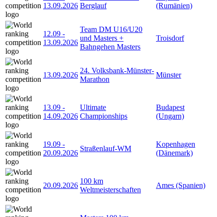
13.09.2026
Berglauf
(Rumänien)
Team DM U16/U20
12.09
-
und Masters +
Troisdorf
13.09.2026
Bahngehen Masters
24. Volksbank-Münster-
13.09.2026
Münster
Marathon
13.09
-
Ultimate
Budapest
14.09.2026
Championships
(Ungarn)
19.09
-
Kopenhagen
Straßenlauf-WM
20.09.2026
(Dänemark)
100 km
20.09.2026
Ames (Spanien)
Weltmeisterschaften