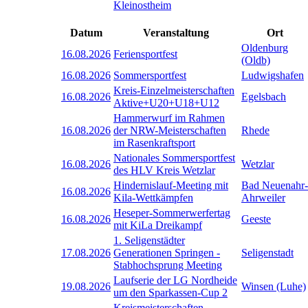
Kleinostheim
Datum
Veranstaltung
Ort
Oldenburg
16.08.2026
Feriensportfest
(Oldb)
16.08.2026
Sommersportfest
Ludwigshafen
Kreis-Einzelmeisterschaften
16.08.2026
Egelsbach
Aktive+U20+U18+U12
Hammerwurf im Rahmen
16.08.2026
der NRW-Meisterschaften
Rhede
im Rasenkraftsport
Nationales Sommersportfest
16.08.2026
Wetzlar
des HLV Kreis Wetzlar
Hindernislauf-Meeting mit
Bad Neuenahr-
16.08.2026
Kila-Wettkämpfen
Ahrweiler
Heseper-Sommerwerfertag
16.08.2026
Geeste
mit KiLa Dreikampf
1. Seligenstädter
17.08.2026
Generationen Springen -
Seligenstadt
Stabhochsprung Meeting
Laufserie der LG Nordheide
19.08.2026
Winsen (Luhe)
um den Sparkassen-Cup 2
Kreismeisterschaften