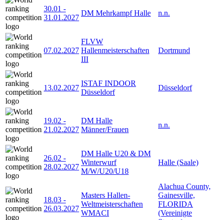
30.01
-
DM Mehrkampf Halle
n.n.
31.01.2027
FLVW
07.02.2027
Hallenmeisterschaften
Dortmund
III
ISTAF INDOOR
13.02.2027
Düsseldorf
Düsseldorf
19.02
-
DM Halle
n.n.
21.02.2027
Männer/Frauen
DM Halle U20 & DM
26.02
-
Winterwurf
Halle (Saale)
28.02.2027
M/W/U20/U18
Alachua County,
Masters Hallen-
Gainesville,
18.03
-
Weltmeisterschaften
FLORIDA
26.03.2027
WMACI
(Vereinigte