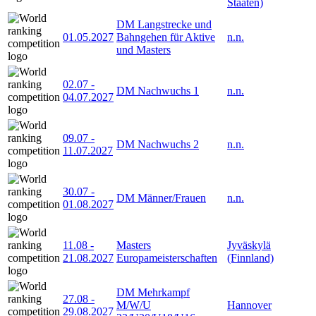
Staaten)
DM Langstrecke und
01.05.2027
Bahngehen für Aktive
n.n.
und Masters
02.07
-
DM Nachwuchs 1
n.n.
04.07.2027
09.07
-
DM Nachwuchs 2
n.n.
11.07.2027
30.07
-
DM Männer/Frauen
n.n.
01.08.2027
11.08
-
Masters
Jyväskylä
21.08.2027
Europameisterschaften
(Finnland)
DM Mehrkampf
27.08
-
M/W/U
Hannover
29.08.2027