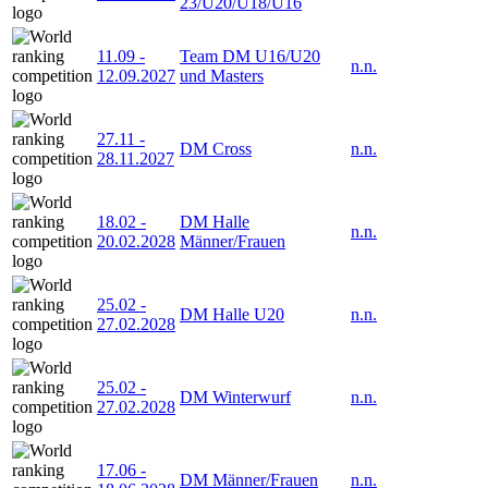
23/U20/U18/U16
11.09
-
Team DM U16/U20
n.n.
12.09.2027
und Masters
27.11
-
DM Cross
n.n.
28.11.2027
18.02
-
DM Halle
n.n.
20.02.2028
Männer/Frauen
25.02
-
DM Halle U20
n.n.
27.02.2028
25.02
-
DM Winterwurf
n.n.
27.02.2028
17.06
-
DM Männer/Frauen
n.n.