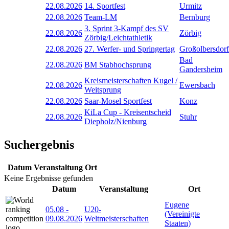
22.08.2026
14. Sportfest
Urmitz
22.08.2026
Team-LM
Bernburg
3. Sprint 3-Kampf des SV
22.08.2026
Zörbig
Zörbig/Leichtathletik
22.08.2026
27. Werfer- und Springertag
Großolbersdorf
Bad
22.08.2026
BM Stabhochsprung
Gandersheim
Kreismeisterschaften Kugel /
22.08.2026
Ewersbach
Weitsprung
22.08.2026
Saar-Mosel Sportfest
Konz
KiLa Cup - Kreisentscheid
22.08.2026
Stuhr
Diepholz/Nienburg
Suchergebnis
Datum
Veranstaltung
Ort
Keine Ergebnisse gefunden
Datum
Veranstaltung
Ort
Eugene
05.08
-
U20-
(Vereinigte
09.08.2026
Weltmeisterschaften
Staaten)