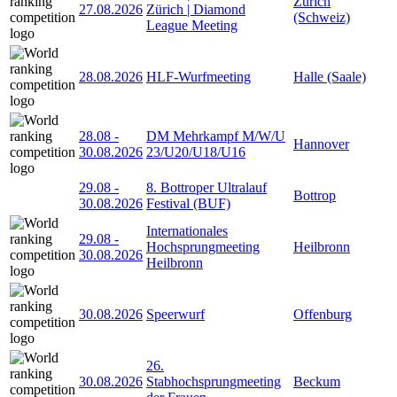
Zürich
27.08.2026
Zürich | Diamond
(Schweiz)
League Meeting
28.08.2026
HLF-Wurfmeeting
Halle (Saale)
28.08
-
DM Mehrkampf M/W/U
Hannover
30.08.2026
23/U20/U18/U16
29.08
-
8. Bottroper Ultralauf
Bottrop
30.08.2026
Festival (BUF)
Internationales
29.08
-
Hochsprungmeeting
Heilbronn
30.08.2026
Heilbronn
30.08.2026
Speerwurf
Offenburg
26.
30.08.2026
Stabhochsprungmeeting
Beckum