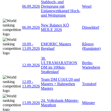
Stabhoch- und
06.09.2026
Dreisprung mit
Wesel
Einlagewettkampf Hoch-
und Weitsprung
New Balance KÖ
06.09.2026
Düsseldorf
MEILE 2026
10.09
-
EMORRC Masters
Râșnov
13.09.2026
Berglauf
(Rumänien)
38.
ULTRAMARATHON
Berlin-
12.09.2026
DM im 100km-
Wartenberg
Straßenlauf
Team DM U16/U20 und
12.09
-
Masters + Bahngehen
Troisdorf
13.09.2026
Masters
24. Volksbank-Münster-
13.09.2026
Münster
Marathon