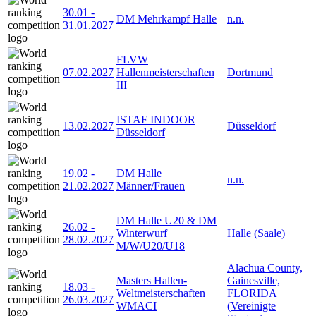
30.01
-
DM Mehrkampf Halle
n.n.
31.01.2027
FLVW
07.02.2027
Hallenmeisterschaften
Dortmund
III
ISTAF INDOOR
13.02.2027
Düsseldorf
Düsseldorf
19.02
-
DM Halle
n.n.
21.02.2027
Männer/Frauen
DM Halle U20 & DM
26.02
-
Winterwurf
Halle (Saale)
28.02.2027
M/W/U20/U18
Alachua County,
Masters Hallen-
Gainesville,
18.03
-
Weltmeisterschaften
FLORIDA
26.03.2027
WMACI
(Vereinigte