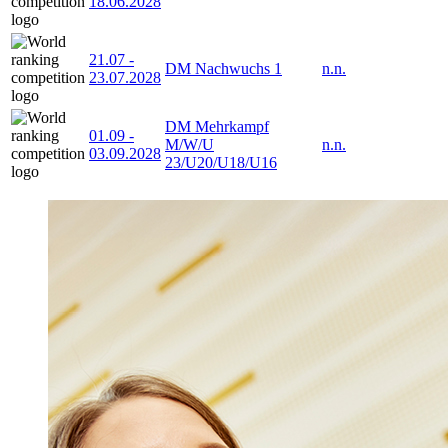
18.06.2028
21.07
-
DM Nachwuchs 1
n.n.
23.07.2028
DM Mehrkampf
01.09
-
M/W/U
n.n.
03.09.2028
23/U20/U18/U16