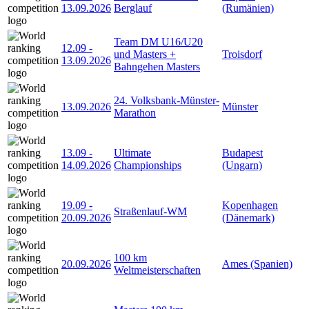
13.09.2026
Berglauf
(Rumänien)
Team DM U16/U20
12.09
-
und Masters +
Troisdorf
13.09.2026
Bahngehen Masters
24. Volksbank-Münster-
13.09.2026
Münster
Marathon
13.09
-
Ultimate
Budapest
14.09.2026
Championships
(Ungarn)
19.09
-
Kopenhagen
Straßenlauf-WM
20.09.2026
(Dänemark)
100 km
20.09.2026
Ames (Spanien)
Weltmeisterschaften