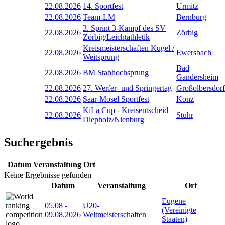
22.08.2026
14. Sportfest
Urmitz
22.08.2026
Team-LM
Bernburg
3. Sprint 3-Kampf des SV
22.08.2026
Zörbig
Zörbig/Leichtathletik
Kreismeisterschaften Kugel /
22.08.2026
Ewersbach
Weitsprung
Bad
22.08.2026
BM Stabhochsprung
Gandersheim
22.08.2026
27. Werfer- und Springertag
Großolbersdorf
22.08.2026
Saar-Mosel Sportfest
Konz
KiLa Cup - Kreisentscheid
22.08.2026
Stuhr
Diepholz/Nienburg
Suchergebnis
Datum
Veranstaltung
Ort
Keine Ergebnisse gefunden
Datum
Veranstaltung
Ort
Eugene
05.08
-
U20-
(Vereinigte
09.08.2026
Weltmeisterschaften
Staaten)