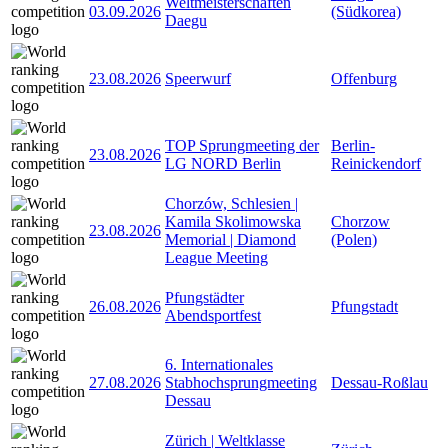
Weltmeisterschaften
03.09.2026
(Südkorea)
Daegu
23.08.2026
Speerwurf
Offenburg
TOP Sprungmeeting der
Berlin-
23.08.2026
LG NORD Berlin
Reinickendorf
Chorzów, Schlesien |
Kamila Skolimowska
Chorzow
23.08.2026
Memorial | Diamond
(Polen)
League Meeting
Pfungstädter
26.08.2026
Pfungstadt
Abendsportfest
6. Internationales
27.08.2026
Stabhochsprungmeeting
Dessau-Roßlau
Dessau
Zürich | Weltklasse