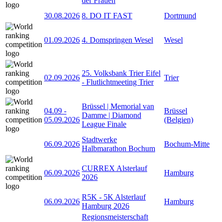
der Frauen
30.08.2026
8. DO IT FAST
Dortmund
01.09.2026
4. Domspringen Wesel
Wesel
25. Volksbank Trier Eifel
02.09.2026
Trier
- Flutlichtmeeting Trier
Brüssel | Memorial van
04.09
-
Brüssel
Damme | Diamond
05.09.2026
(Belgien)
League Finale
Stadtwerke
06.09.2026
Bochum-Mitte
Halbmarathon Bochum
CURREX Alsterlauf
06.09.2026
Hamburg
2026
R5K - 5K Alsterlauf
06.09.2026
Hamburg
Hamburg 2026
Regionsmeisterschaft