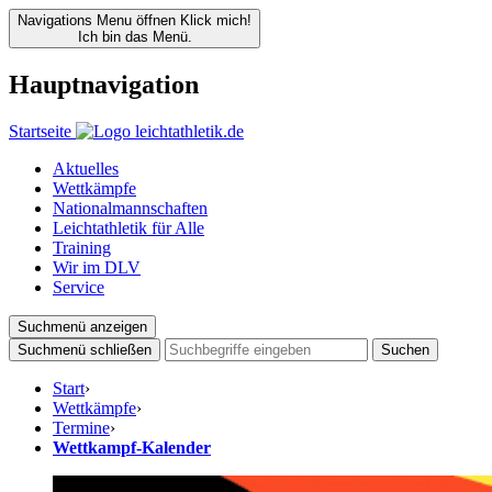
Navigations Menu öffnen
Klick mich!
Ich bin das Menü.
Hauptnavigation
Startseite
Aktuelles
Wettkämpfe
Nationalmannschaften
Leichtathletik für Alle
Training
Wir im DLV
Service
Suchmenü anzeigen
Suchmenü schließen
Suchen
Start
›
Wettkämpfe
›
Termine
›
Wettkampf-Kalender