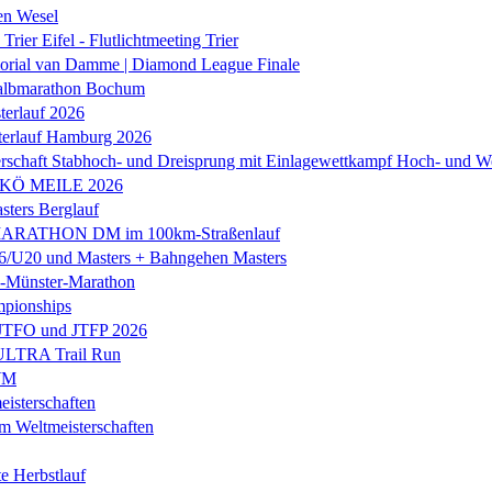
en Wesel
Trier Eifel - Flutlichtmeeting Trier
orial van Damme | Diamond League Finale
albmarathon Bochum
erlauf 2026
terlauf Hamburg 2026
rschaft Stabhoch- und Dreisprung mit Einlagewettkampf Hoch- und W
 KÖ MEILE 2026
ers Berglauf
ARATHON DM im 100km-Straßenlauf
U20 und Masters + Bahngehen Masters
k-Münster-Marathon
mpionships
 JTFO und JTFP 2026
 ULTRA Trail Run
WM
isterschaften
m Weltmeisterschaften
e Herbstlauf