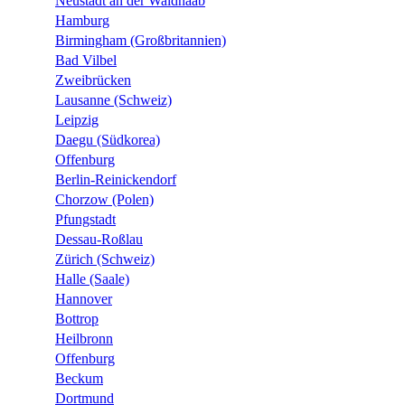
Neustadt an der Waldnaab
Hamburg
Birmingham (Großbritannien)
Bad Vilbel
Zweibrücken
Lausanne (Schweiz)
Leipzig
Daegu (Südkorea)
Offenburg
Berlin-Reinickendorf
Chorzow (Polen)
Pfungstadt
Dessau-Roßlau
Zürich (Schweiz)
Halle (Saale)
Hannover
Bottrop
Heilbronn
Offenburg
Beckum
Dortmund