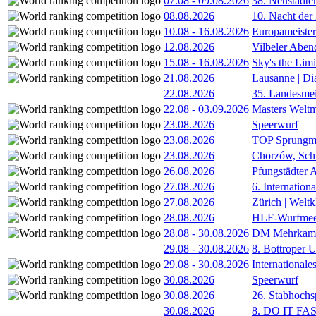
07.08
-
09.08.2026
38. Neustädte
08.08.2026
10. Nacht der
10.08
-
16.08.2026
Europameister
12.08.2026
Vilbeler Aben
15.08
-
16.08.2026
Sky's the Lim
21.08.2026
Lausanne | D
22.08.2026
35. Landesmei
22.08
-
03.09.2026
Masters Weltm
23.08.2026
Speerwurf
23.08.2026
TOP Sprungm
23.08.2026
Chorzów, Sch
26.08.2026
Pfungstädter 
27.08.2026
6. Internatio
27.08.2026
Zürich | Welt
28.08.2026
HLF-Wurfmee
28.08
-
30.08.2026
DM Mehrkamp
29.08
-
30.08.2026
8. Bottroper U
29.08
-
30.08.2026
International
30.08.2026
Speerwurf
30.08.2026
26. Stabhochs
30.08.2026
8. DO IT FA