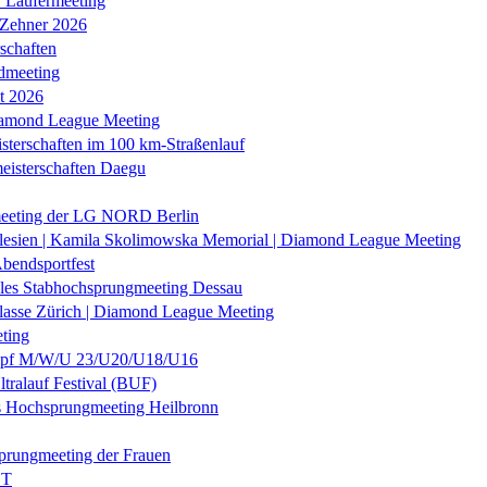
r Läufermeeting
 Zehner 2026
schaften
dmeeting
it 2026
iamond League Meeting
sterschaften im 100 km-Straßenlauf
eisterschaften Daegu
eeting der LG NORD Berlin
lesien | Kamila Skolimowska Memorial | Diamond League Meeting
Abendsportfest
nales Stabhochsprungmeeting Dessau
klasse Zürich | Diamond League Meeting
ting
f M/W/U 23/U20/U18/U16
ltralauf Festival (BUF)
es Hochsprungmeeting Heilbronn
prungmeeting der Frauen
ST