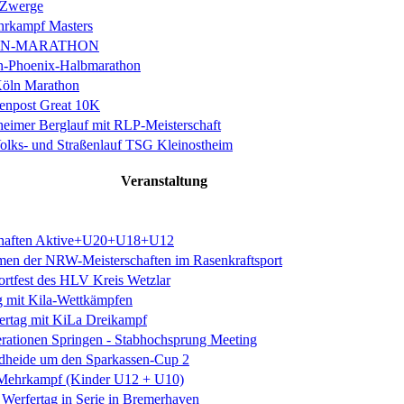
 Zwerge
rkampf Masters
IN-MARATHON
en-Phoenix-Halbmarathon
Köln Marathon
enpost Great 10K
eimer Berglauf mit RLP-Meisterschaft
Volks- und Straßenlauf TSG Kleinostheim
Veranstaltung
schaften Aktive+U20+U18+U12
n der NRW-Meisterschaften im Rasenkraftsport
rtfest des HLV Kreis Wetzlar
g mit Kila-Wettkämpfen
rtag mit KiLa Dreikampf
erationen Springen - Stabhochsprung Meeting
dheide um den Sparkassen-Cup 2
n Mehrkampf (Kinder U12 + U10)
Werfertag in Serie in Bremerhaven