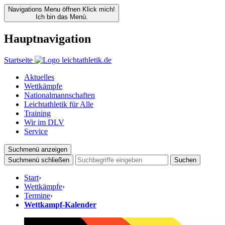
Navigations Menu öffnen
Klick mich!
Ich bin das Menü.
Hauptnavigation
Startseite
Aktuelles
Wettkämpfe
Nationalmannschaften
Leichtathletik für Alle
Training
Wir im DLV
Service
Suchmenü anzeigen
Suchmenü schließen
Suchen
Start
›
Wettkämpfe
›
Termine
›
Wettkampf-Kalender