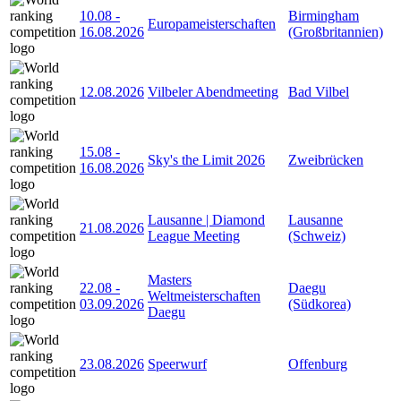
10.08
-
Birmingham
Europameisterschaften
16.08.2026
(Großbritannien)
12.08.2026
Vilbeler Abendmeeting
Bad Vilbel
15.08
-
Sky's the Limit 2026
Zweibrücken
16.08.2026
Lausanne | Diamond
Lausanne
21.08.2026
League Meeting
(Schweiz)
Masters
22.08
-
Daegu
Weltmeisterschaften
03.09.2026
(Südkorea)
Daegu
23.08.2026
Speerwurf
Offenburg