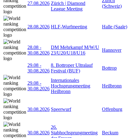
Zürich
27.08.2026
Zürich | Diamond
(Schweiz)
League Meeting
28.08.2026
HLF-Wurfmeeting
Halle (Saale)
28.08
-
DM Mehrkampf M/W/U
Hannover
30.08.2026
23/U20/U18/U16
29.08
-
8. Bottroper Ultralauf
Bottrop
30.08.2026
Festival (BUF)
Internationales
29.08
-
Hochsprungmeeting
Heilbronn
30.08.2026
Heilbronn
30.08.2026
Speerwurf
Offenburg
26.
30.08.2026
Stabhochsprungmeeting
Beckum