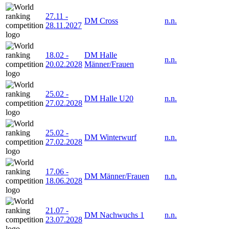
27.11
-
DM Cross
n.n.
28.11.2027
18.02
-
DM Halle
n.n.
20.02.2028
Männer/Frauen
25.02
-
DM Halle U20
n.n.
27.02.2028
25.02
-
DM Winterwurf
n.n.
27.02.2028
17.06
-
DM Männer/Frauen
n.n.
18.06.2028
21.07
-
DM Nachwuchs 1
n.n.
23.07.2028