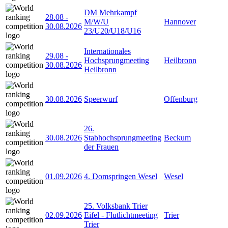
DM Mehrkampf
28.08
-
M/W/U
Hannover
30.08.2026
23/U20/U18/U16
Internationales
29.08
-
Hochsprungmeeting
Heilbronn
30.08.2026
Heilbronn
30.08.2026
Speerwurf
Offenburg
26.
30.08.2026
Stabhochsprungmeeting
Beckum
der Frauen
01.09.2026
4. Domspringen Wesel
Wesel
25. Volksbank Trier
02.09.2026
Eifel - Flutlichtmeeting
Trier
Trier