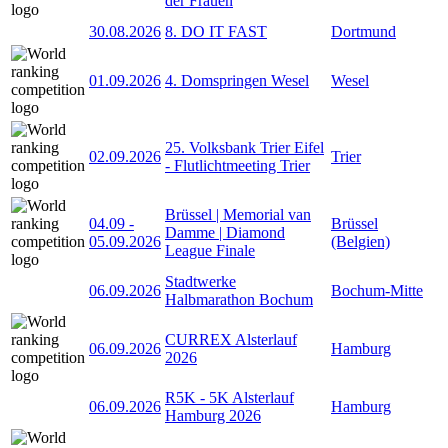
der Frauen
30.08.2026
8. DO IT FAST
Dortmund
01.09.2026
4. Domspringen Wesel
Wesel
25. Volksbank Trier Eifel
02.09.2026
Trier
- Flutlichtmeeting Trier
Brüssel | Memorial van
04.09
-
Brüssel
Damme | Diamond
05.09.2026
(Belgien)
League Finale
Stadtwerke
06.09.2026
Bochum-Mitte
Halbmarathon Bochum
CURREX Alsterlauf
06.09.2026
Hamburg
2026
R5K - 5K Alsterlauf
06.09.2026
Hamburg
Hamburg 2026