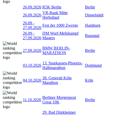
26.09.2026
R5K Berlin
Berlin
VR-Bank Mitte
26.09.2026
Dingelstädt
Herbstlauf
26.09
-
Fest der 1000 Zwerge
Hamburg
27.09.2026
26.09
-
DM Wurf-Mehrkampf
Baunatal
27.09.2026
Masters
BMW BERLIN-
27.09.2026
Berlin
MARATHON
13. Sparkassen-Phoenix-
03.10.2026
Dortmund
Halbmarathon
28. Generali Köln
04.10.2026
Köln
Marathon
Berliner Morgenpost
11.10.2026
Berlin
Great 10K
29. Bad Dürkheimer