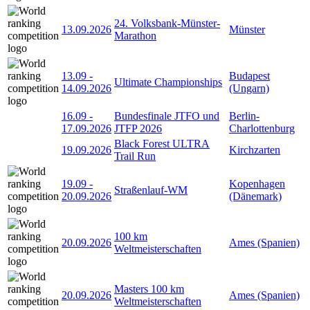
24. Volksbank-Münster-
13.09.2026
Münster
Marathon
13.09
-
Budapest
Ultimate Championships
14.09.2026
(Ungarn)
16.09
-
Bundesfinale JTFO und
Berlin-
17.09.2026
JTFP 2026
Charlottenburg
Black Forest ULTRA
19.09.2026
Kirchzarten
Trail Run
19.09
-
Kopenhagen
Straßenlauf-WM
20.09.2026
(Dänemark)
100 km
20.09.2026
Ames (Spanien)
Weltmeisterschaften
Masters 100 km
20.09.2026
Ames (Spanien)
Weltmeisterschaften