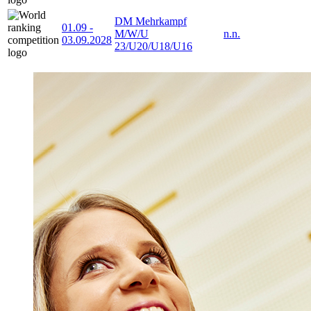
DM Mehrkampf
01.09
-
M/W/U
n.n.
03.09.2028
23/U20/U18/U16