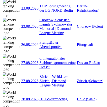
TOP Sprungmeeting
Berlin-
23.08.2026
der LG NORD Berlin
Reinickendorf
Chorzów, Schlesien |
Kamila Skolimowska
23.08.2026
Chorzow (Polen)
Memorial | Diamond
League Meeting
Pfungstädter
26.08.2026
Pfungstadt
Abendsportfest
6. Internationales
27.08.2026
Stabhochsprungmeeting
Dessau-Roßlau
Dessau
Zürich | Weltklasse
27.08.2026
Zürich | Diamond
Zürich (Schweiz)
League Meeting
28.08.2026
HLF-Wurfmeeting
Halle (Saale)