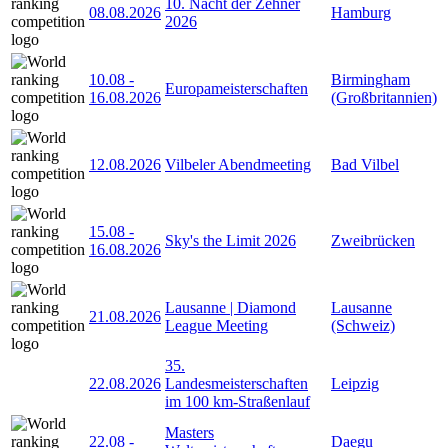
10. Nacht der Zehner
08.08.2026
Hamburg
2026
10.08
-
Birmingham
Europameisterschaften
16.08.2026
(Großbritannien)
12.08.2026
Vilbeler Abendmeeting
Bad Vilbel
15.08
-
Sky's the Limit 2026
Zweibrücken
16.08.2026
Lausanne | Diamond
Lausanne
21.08.2026
League Meeting
(Schweiz)
35.
22.08.2026
Landesmeisterschaften
Leipzig
im 100 km-Straßenlauf
Masters
22.08
-
Daegu