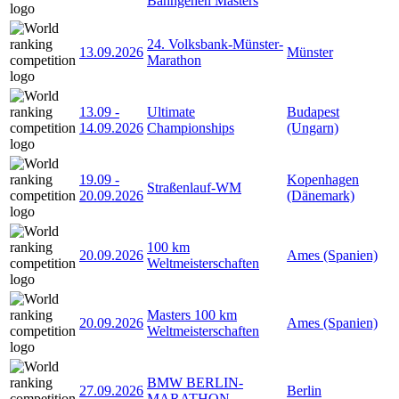
Bahngehen Masters
24. Volksbank-Münster-
13.09.2026
Münster
Marathon
13.09
-
Ultimate
Budapest
14.09.2026
Championships
(Ungarn)
19.09
-
Kopenhagen
Straßenlauf-WM
20.09.2026
(Dänemark)
100 km
20.09.2026
Ames (Spanien)
Weltmeisterschaften
Masters 100 km
20.09.2026
Ames (Spanien)
Weltmeisterschaften
BMW BERLIN-
27.09.2026
Berlin
MARATHON