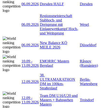
06.09.2026
Dresden HALF
Dresden
Regionsmeisterschaft
Stabhoch- und
06.09.2026
Dreisprung mit
Wesel
Einlagewettkampf Hoch-
und Weitsprung
New Balance KÖ
06.09.2026
Düsseldorf
MEILE 2026
10.09
-
EMORRC Masters
Râșnov
13.09.2026
Berglauf
(Rumänien)
38.
ULTRAMARATHON
Berlin-
12.09.2026
DM im 100km-
Wartenberg
Straßenlauf
Team DM U16/U20 und
12.09
-
Masters + Bahngehen
Troisdorf
13.09.2026
Masters