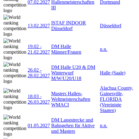
07.02.2027
Hallenmeisterschaften
Dortmund
III
ISTAF INDOOR
13.02.2027
Düsseldorf
Düsseldorf
19.02
-
DM Halle
n.n.
21.02.2027
Männer/Frauen
DM Halle U20 & DM
26.02
-
Winterwurf
Halle (Saale)
28.02.2027
M/W/U20/U18
Alachua County,
Masters Hallen-
Gainesville,
18.03
-
Weltmeisterschaften
FLORIDA
26.03.2027
WMACI
(Vereinigte
Staaten)
DM Langstrecke und
01.05.2027
Bahngehen für Aktive
n.n.
und Masters