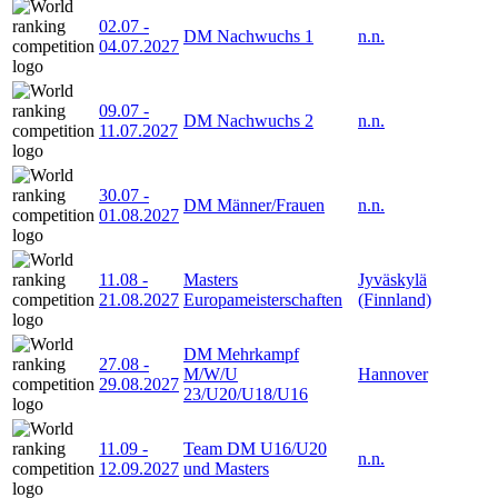
02.07
-
DM Nachwuchs 1
n.n.
04.07.2027
09.07
-
DM Nachwuchs 2
n.n.
11.07.2027
30.07
-
DM Männer/Frauen
n.n.
01.08.2027
11.08
-
Masters
Jyväskylä
21.08.2027
Europameisterschaften
(Finnland)
DM Mehrkampf
27.08
-
M/W/U
Hannover
29.08.2027
23/U20/U18/U16
11.09
-
Team DM U16/U20
n.n.
12.09.2027
und Masters