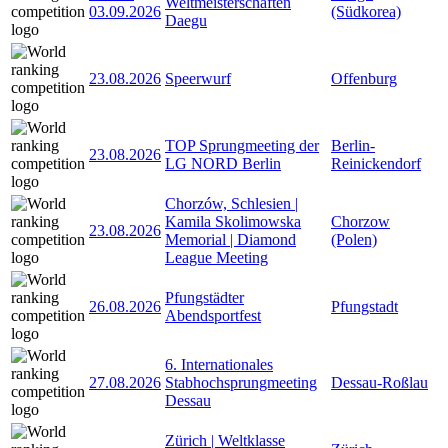
Weltmeisterschaften
03.09.2026
(Südkorea)
Daegu
23.08.2026
Speerwurf
Offenburg
TOP Sprungmeeting der
Berlin-
23.08.2026
LG NORD Berlin
Reinickendorf
Chorzów, Schlesien |
Kamila Skolimowska
Chorzow
23.08.2026
Memorial | Diamond
(Polen)
League Meeting
Pfungstädter
26.08.2026
Pfungstadt
Abendsportfest
6. Internationales
27.08.2026
Stabhochsprungmeeting
Dessau-Roßlau
Dessau
Zürich | Weltklasse