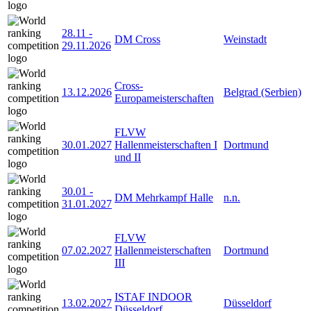
28.11
-
DM Cross
Weinstadt
29.11.2026
Cross-
13.12.2026
Belgrad (Serbien)
Europameisterschaften
FLVW
30.01.2027
Hallenmeisterschaften I
Dortmund
und II
30.01
-
DM Mehrkampf Halle
n.n.
31.01.2027
FLVW
07.02.2027
Hallenmeisterschaften
Dortmund
III
ISTAF INDOOR
13.02.2027
Düsseldorf
Düsseldorf