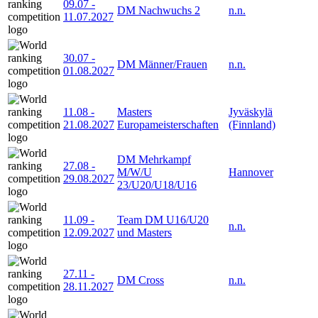
09.07
-
DM Nachwuchs 2
n.n.
11.07.2027
30.07
-
DM Männer/Frauen
n.n.
01.08.2027
11.08
-
Masters
Jyväskylä
21.08.2027
Europameisterschaften
(Finnland)
DM Mehrkampf
27.08
-
M/W/U
Hannover
29.08.2027
23/U20/U18/U16
11.09
-
Team DM U16/U20
n.n.
12.09.2027
und Masters
27.11
-
DM Cross
n.n.
28.11.2027