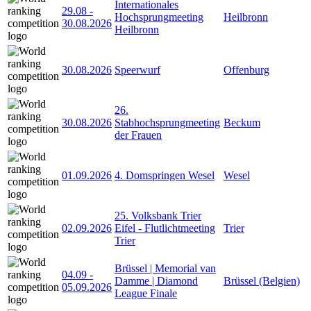
Internationales
29.08
-
Hochsprungmeeting
Heilbronn
30.08.2026
Heilbronn
30.08.2026
Speerwurf
Offenburg
26.
30.08.2026
Stabhochsprungmeeting
Beckum
der Frauen
01.09.2026
4. Domspringen Wesel
Wesel
25. Volksbank Trier
02.09.2026
Eifel - Flutlichtmeeting
Trier
Trier
Brüssel | Memorial van
04.09
-
Damme | Diamond
Brüssel (Belgien)
05.09.2026
League Finale