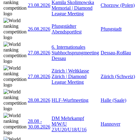
Kamila Skolimowska
23.08.2026
Chorzow (Polen)
Memorial | Diamond
League Meeting
Pfungstädter
26.08.2026
Pfungstadt
Abendsportfest
6. Internationales
27.08.2026
Stabhochsprungmeeting
Dessau-Roßlau
Dessau
Zürich | Weltklasse
27.08.2026
Zürich | Diamond
Zürich (Schweiz)
League Meeting
28.08.2026
HLF-Wurfmeeting
Halle (Saale)
DM Mehrkampf
28.08
-
M/W/U
Hannover
30.08.2026
23/U20/U18/U16