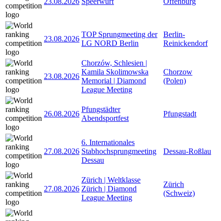
23.08.2026
Speerwurf
Offenburg
TOP Sprungmeeting der
Berlin-
23.08.2026
LG NORD Berlin
Reinickendorf
Chorzów, Schlesien |
Kamila Skolimowska
Chorzow
23.08.2026
Memorial | Diamond
(Polen)
League Meeting
Pfungstädter
26.08.2026
Pfungstadt
Abendsportfest
6. Internationales
27.08.2026
Stabhochsprungmeeting
Dessau-Roßlau
Dessau
Zürich | Weltklasse
Zürich
27.08.2026
Zürich | Diamond
(Schweiz)
League Meeting