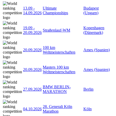
13.09
-
Ultimate
Budapest
14.09.2026
Championships
(Ungarn)
19.09
-
Kopenhagen
Straßenlauf-WM
20.09.2026
(Dänemark)
100 km
20.09.2026
Ames (Spanien)
Weltmeisterschaften
Masters 100 km
20.09.2026
Ames (Spanien)
Weltmeisterschaften
BMW BERLIN-
27.09.2026
Berlin
MARATHON
28. Generali Köln
04.10.2026
Köln
Marathon