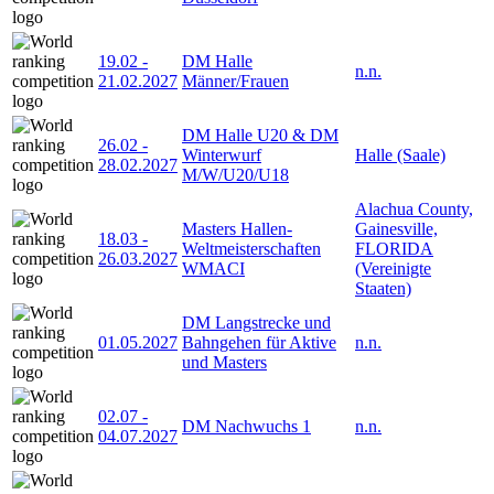
19.02
-
DM Halle
n.n.
21.02.2027
Männer/Frauen
DM Halle U20 & DM
26.02
-
Winterwurf
Halle (Saale)
28.02.2027
M/W/U20/U18
Alachua County,
Masters Hallen-
Gainesville,
18.03
-
Weltmeisterschaften
FLORIDA
26.03.2027
WMACI
(Vereinigte
Staaten)
DM Langstrecke und
01.05.2027
Bahngehen für Aktive
n.n.
und Masters
02.07
-
DM Nachwuchs 1
n.n.
04.07.2027