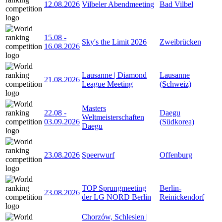
12.08.2026
Vilbeler Abendmeeting
Bad Vilbel
15.08
-
Sky's the Limit 2026
Zweibrücken
16.08.2026
Lausanne | Diamond
Lausanne
21.08.2026
League Meeting
(Schweiz)
Masters
22.08
-
Daegu
Weltmeisterschaften
03.09.2026
(Südkorea)
Daegu
23.08.2026
Speerwurf
Offenburg
TOP Sprungmeeting
Berlin-
23.08.2026
der LG NORD Berlin
Reinickendorf
Chorzów, Schlesien |