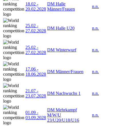
18.02
-
DM Halle
n.n.
20.02.2028
Männer/Frauen
25.02
-
DM Halle U20
n.n.
27.02.2028
25.02
-
DM Winterwurf
n.n.
27.02.2028
17.06
-
DM Männer/Frauen
n.n.
18.06.2028
21.07
-
DM Nachwuchs 1
n.n.
23.07.2028
DM Mehrkampf
01.09
-
M/W/U
n.n.
03.09.2028
23/U20/U18/U16