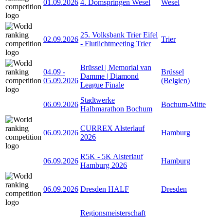
01.09.2026
4. Domspringen Wesel
Wesel
25. Volksbank Trier Eifel
02.09.2026
Trier
- Flutlichtmeeting Trier
Brüssel | Memorial van
04.09
-
Brüssel
Damme | Diamond
05.09.2026
(Belgien)
League Finale
Stadtwerke
06.09.2026
Bochum-Mitte
Halbmarathon Bochum
CURREX Alsterlauf
06.09.2026
Hamburg
2026
R5K - 5K Alsterlauf
06.09.2026
Hamburg
Hamburg 2026
06.09.2026
Dresden HALF
Dresden
Regionsmeisterschaft