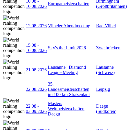
10.08
-
Birmingham
Europameisterschaften
16.08.2026
(Großbritannien)
12.08.2026
Vilbeler Abendmeeting
Bad Vilbel
15.08
-
Sky's the Limit 2026
Zweibrücken
16.08.2026
Lausanne | Diamond
Lausanne
21.08.2026
League Meeting
(Schweiz)
35.
22.08.2026
Landesmeisterschaften
Leipzig
im 100 km-Straßenlauf
Masters
22.08
-
Daegu
Weltmeisterschaften
03.09.2026
(Südkorea)
Daegu