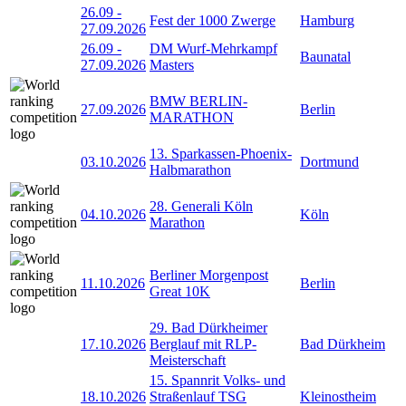
26.09
-
Fest der 1000 Zwerge
Hamburg
27.09.2026
26.09
-
DM Wurf-Mehrkampf
Baunatal
27.09.2026
Masters
BMW BERLIN-
27.09.2026
Berlin
MARATHON
13. Sparkassen-Phoenix-
03.10.2026
Dortmund
Halbmarathon
28. Generali Köln
04.10.2026
Köln
Marathon
Berliner Morgenpost
11.10.2026
Berlin
Great 10K
29. Bad Dürkheimer
17.10.2026
Berglauf mit RLP-
Bad Dürkheim
Meisterschaft
15. Spannrit Volks- und
18.10.2026
Straßenlauf TSG
Kleinostheim