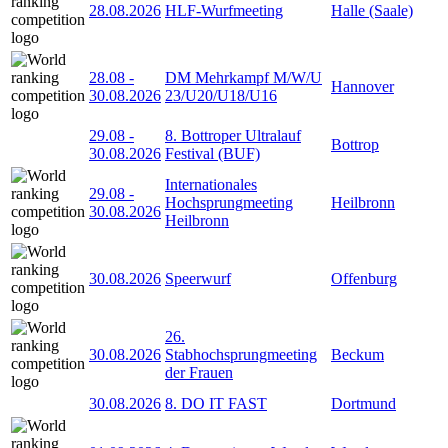
28.08.2026
HLF-Wurfmeeting
Halle (Saale)
28.08
-
DM Mehrkampf M/W/U
Hannover
30.08.2026
23/U20/U18/U16
29.08
-
8. Bottroper Ultralauf
Bottrop
30.08.2026
Festival (BUF)
Internationales
29.08
-
Hochsprungmeeting
Heilbronn
30.08.2026
Heilbronn
30.08.2026
Speerwurf
Offenburg
26.
30.08.2026
Stabhochsprungmeeting
Beckum
der Frauen
30.08.2026
8. DO IT FAST
Dortmund