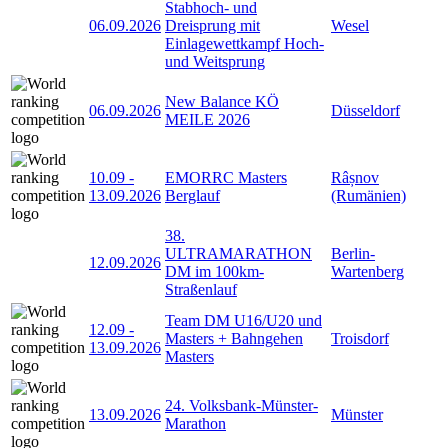
Stabhoch- und
06.09.2026
Dreisprung mit
Wesel
Einlagewettkampf Hoch-
und Weitsprung
New Balance KÖ
06.09.2026
Düsseldorf
MEILE 2026
10.09
-
EMORRC Masters
Râșnov
13.09.2026
Berglauf
(Rumänien)
38.
ULTRAMARATHON
Berlin-
12.09.2026
DM im 100km-
Wartenberg
Straßenlauf
Team DM U16/U20 und
12.09
-
Masters + Bahngehen
Troisdorf
13.09.2026
Masters
24. Volksbank-Münster-
13.09.2026
Münster
Marathon