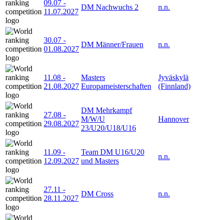
09.07
-
DM Nachwuchs 2
n.n.
11.07.2027
30.07
-
DM Männer/Frauen
n.n.
01.08.2027
11.08
-
Masters
Jyväskylä
21.08.2027
Europameisterschaften
(Finnland)
DM Mehrkampf
27.08
-
M/W/U
Hannover
29.08.2027
23/U20/U18/U16
11.09
-
Team DM U16/U20
n.n.
12.09.2027
und Masters
27.11
-
DM Cross
n.n.
28.11.2027