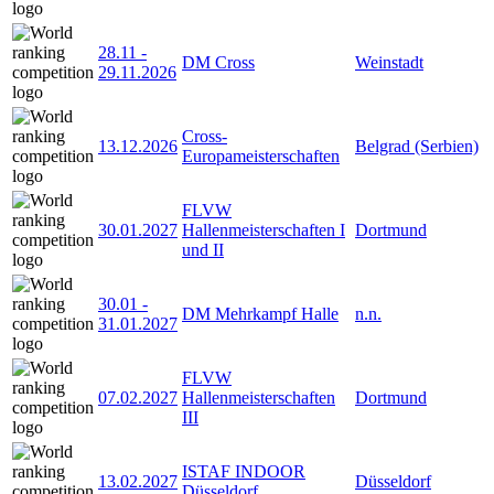
28.11
-
DM Cross
Weinstadt
29.11.2026
Cross-
13.12.2026
Belgrad (Serbien)
Europameisterschaften
FLVW
30.01.2027
Hallenmeisterschaften I
Dortmund
und II
30.01
-
DM Mehrkampf Halle
n.n.
31.01.2027
FLVW
07.02.2027
Hallenmeisterschaften
Dortmund
III
ISTAF INDOOR
13.02.2027
Düsseldorf
Düsseldorf