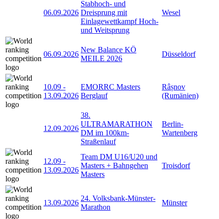
Stabhoch- und
06.09.2026
Dreisprung mit
Wesel
Einlagewettkampf Hoch-
und Weitsprung
New Balance KÖ
06.09.2026
Düsseldorf
MEILE 2026
10.09
-
EMORRC Masters
Râșnov
13.09.2026
Berglauf
(Rumänien)
38.
ULTRAMARATHON
Berlin-
12.09.2026
DM im 100km-
Wartenberg
Straßenlauf
Team DM U16/U20 und
12.09
-
Masters + Bahngehen
Troisdorf
13.09.2026
Masters
24. Volksbank-Münster-
13.09.2026
Münster
Marathon