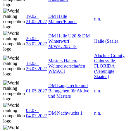
19.02
-
DM Halle
n.n.
21.02.2027
Männer/Frauen
DM Halle U20 & DM
26.02
-
Winterwurf
Halle (Saale)
28.02.2027
M/W/U20/U18
Alachua County,
Masters Hallen-
Gainesville,
18.03
-
Weltmeisterschaften
FLORIDA
26.03.2027
WMACI
(Vereinigte
Staaten)
DM Langstrecke und
01.05.2027
Bahngehen für Aktive
n.n.
und Masters
02.07
-
DM Nachwuchs 1
n.n.
04.07.2027