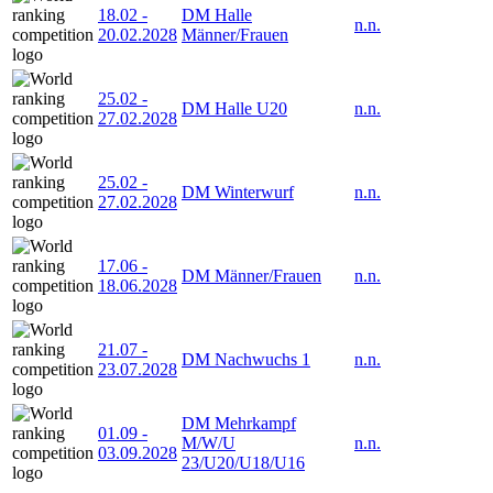
18.02
-
DM Halle
n.n.
20.02.2028
Männer/Frauen
25.02
-
DM Halle U20
n.n.
27.02.2028
25.02
-
DM Winterwurf
n.n.
27.02.2028
17.06
-
DM Männer/Frauen
n.n.
18.06.2028
21.07
-
DM Nachwuchs 1
n.n.
23.07.2028
DM Mehrkampf
01.09
-
M/W/U
n.n.
03.09.2028
23/U20/U18/U16