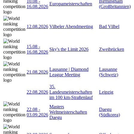
10.08
-
Birmingham
Europameisterschaften
16.08.2026
(Großbritannien)
12.08.2026
Vilbeler Abendmeeting
Bad Vilbel
15.08
-
Sky's the Limit 2026
Zweibrücken
16.08.2026
Lausanne | Diamond
Lausanne
21.08.2026
League Meeting
(Schweiz)
35.
22.08.2026
Landesmeisterschaften
Leipzig
im 100 km-Straßenlauf
Masters
22.08
-
Daegu
Weltmeisterschaften
03.09.2026
(Südkorea)
Daegu