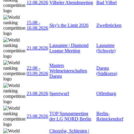
12.08.2026
Vilbeler Abendmeeting
Bad Vilbel
15.08
-
Sky's the Limit 2026
Zweibrücken
16.08.2026
Lausanne | Diamond
Lausanne
21.08.2026
League Meeting
(Schweiz)
Masters
22.08
-
Daegu
Weltmeisterschaften
03.09.2026
(Südkorea)
Daegu
23.08.2026
Speerwurf
Offenburg
TOP Sprungmeeting
Berlin-
23.08.2026
der LG NORD Berlin
Reinickendorf
Chorzów, Schlesien |