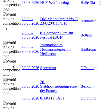
28.08.2026
HLF-Wurfmeeting
Halle (Saale)
28.08
-
DM Mehrkampf M/W/U
Hannover
30.08.2026
23/U20/U18/U16
29.08
-
8. Bottroper Ultralauf
Bottrop
30.08.2026
Festival (BUF)
Internationales
29.08
-
Hochsprungmeeting
Heilbronn
30.08.2026
Heilbronn
30.08.2026
Speerwurf
Offenburg
26.
30.08.2026
Stabhochsprungmeeting
Beckum
der Frauen
30.08.2026
8. DO IT FAST
Dortmund