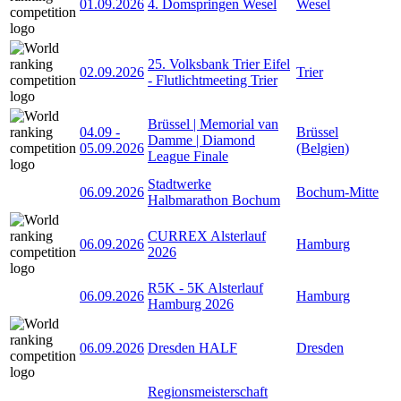
01.09.2026
4. Domspringen Wesel
Wesel
25. Volksbank Trier Eifel
02.09.2026
Trier
- Flutlichtmeeting Trier
Brüssel | Memorial van
04.09
-
Brüssel
Damme | Diamond
05.09.2026
(Belgien)
League Finale
Stadtwerke
06.09.2026
Bochum-Mitte
Halbmarathon Bochum
CURREX Alsterlauf
06.09.2026
Hamburg
2026
R5K - 5K Alsterlauf
06.09.2026
Hamburg
Hamburg 2026
06.09.2026
Dresden HALF
Dresden
Regionsmeisterschaft