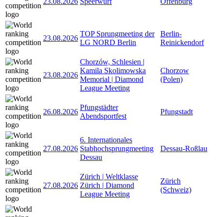
23.08.2026
Speerwurf
Offenburg
TOP Sprungmeeting der
Berlin-
23.08.2026
LG NORD Berlin
Reinickendorf
Chorzów, Schlesien |
Kamila Skolimowska
Chorzow
23.08.2026
Memorial | Diamond
(Polen)
League Meeting
Pfungstädter
26.08.2026
Pfungstadt
Abendsportfest
6. Internationales
27.08.2026
Stabhochsprungmeeting
Dessau-Roßlau
Dessau
Zürich | Weltklasse
Zürich
27.08.2026
Zürich | Diamond
(Schweiz)
League Meeting