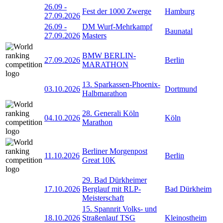
26.09
-
Fest der 1000 Zwerge
Hamburg
27.09.2026
26.09
-
DM Wurf-Mehrkampf
Baunatal
27.09.2026
Masters
BMW BERLIN-
27.09.2026
Berlin
MARATHON
13. Sparkassen-Phoenix-
03.10.2026
Dortmund
Halbmarathon
28. Generali Köln
04.10.2026
Köln
Marathon
Berliner Morgenpost
11.10.2026
Berlin
Great 10K
29. Bad Dürkheimer
17.10.2026
Berglauf mit RLP-
Bad Dürkheim
Meisterschaft
15. Spannrit Volks- und
18.10.2026
Straßenlauf TSG
Kleinostheim