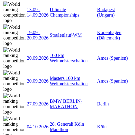
13.09
-
Ultimate
Budapest
14.09.2026
Championships
(Ungarn)
19.09
-
Kopenhagen
Straßenlauf-WM
20.09.2026
(Dänemark)
100 km
20.09.2026
Ames (Spanien)
Weltmeisterschaften
Masters 100 km
20.09.2026
Ames (Spanien)
Weltmeisterschaften
BMW BERLIN-
27.09.2026
Berlin
MARATHON
28. Generali Köln
04.10.2026
Köln
Marathon