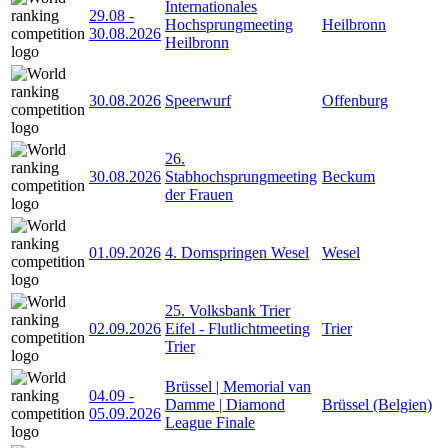
Internationales
29.08
-
Hochsprungmeeting
Heilbronn
30.08.2026
Heilbronn
30.08.2026
Speerwurf
Offenburg
26.
30.08.2026
Stabhochsprungmeeting
Beckum
der Frauen
01.09.2026
4. Domspringen Wesel
Wesel
25. Volksbank Trier
02.09.2026
Eifel - Flutlichtmeeting
Trier
Trier
Brüssel | Memorial van
04.09
-
Damme | Diamond
Brüssel (Belgien)
05.09.2026
League Finale