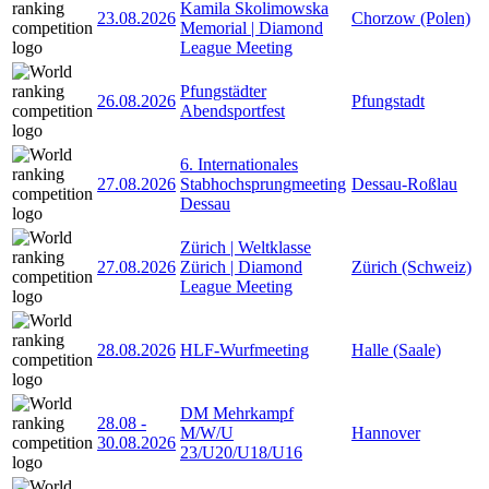
Kamila Skolimowska
23.08.2026
Chorzow (Polen)
Memorial | Diamond
League Meeting
Pfungstädter
26.08.2026
Pfungstadt
Abendsportfest
6. Internationales
27.08.2026
Stabhochsprungmeeting
Dessau-Roßlau
Dessau
Zürich | Weltklasse
27.08.2026
Zürich | Diamond
Zürich (Schweiz)
League Meeting
28.08.2026
HLF-Wurfmeeting
Halle (Saale)
DM Mehrkampf
28.08
-
M/W/U
Hannover
30.08.2026
23/U20/U18/U16