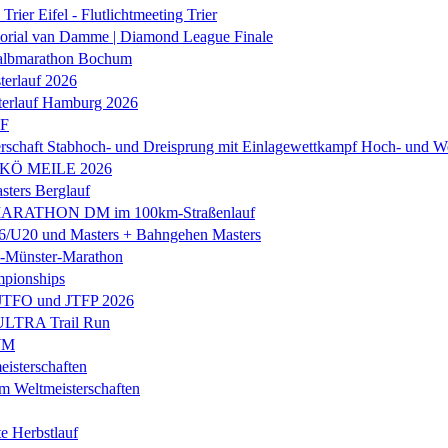
Trier Eifel - Flutlichtmeeting Trier
orial van Damme | Diamond League Finale
albmarathon Bochum
erlauf 2026
terlauf Hamburg 2026
LF
rschaft Stabhoch- und Dreisprung mit Einlagewettkampf Hoch- und W
 KÖ MEILE 2026
ers Berglauf
ARATHON DM im 100km-Straßenlauf
U20 und Masters + Bahngehen Masters
k-Münster-Marathon
mpionships
 JTFO und JTFP 2026
 ULTRA Trail Run
WM
isterschaften
m Weltmeisterschaften
e Herbstlauf