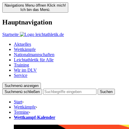
Navigations Menu öffnen
Klick mich!
Ich bin das Menü.
Hauptnavigation
Startseite
Aktuelles
Wettkämpfe
Nationalmannschaften
Leichtathletik für Alle
Training
Wir im DLV
Service
Suchmenü anzeigen
Suchmenü schließen
Suchen
Start
›
Wettkämpfe
›
Termine
›
Wettkampf-Kalender