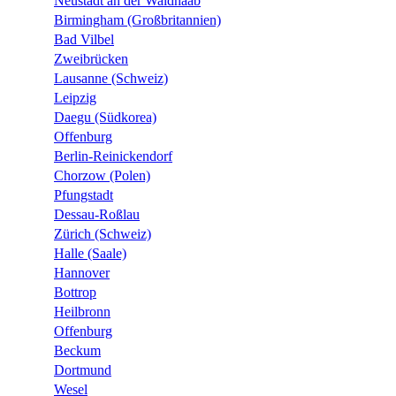
Neustadt an der Waldnaab
Birmingham (Großbritannien)
Bad Vilbel
Zweibrücken
Lausanne (Schweiz)
Leipzig
Daegu (Südkorea)
Offenburg
Berlin-Reinickendorf
Chorzow (Polen)
Pfungstadt
Dessau-Roßlau
Zürich (Schweiz)
Halle (Saale)
Hannover
Bottrop
Heilbronn
Offenburg
Beckum
Dortmund
Wesel