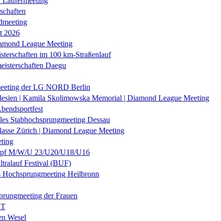
r Läufermeeting
schaften
dmeeting
it 2026
iamond League Meeting
sterschaften im 100 km-Straßenlauf
eisterschaften Daegu
eeting der LG NORD Berlin
lesien | Kamila Skolimowska Memorial | Diamond League Meeting
Abendsportfest
nales Stabhochsprungmeeting Dessau
klasse Zürich | Diamond League Meeting
ting
f M/W/U 23/U20/U18/U16
ltralauf Festival (BUF)
es Hochsprungmeeting Heilbronn
prungmeeting der Frauen
ST
en Wesel