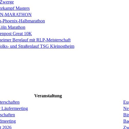
 Zwerge
rkampf Masters
IN-MARATHON
en-Phoenix-Halbmarathon
Köln Marathon
enpost Great 10K
eimer Berglauf mit RLP-Meisterschaft
Volks- und Straßenlauf TSG Kleinostheim
Veranstaltung
erschaften
Eug
r Läufermeeting
Ne
schaften
Bi
dmeeting
Ba
it 2026
Zw