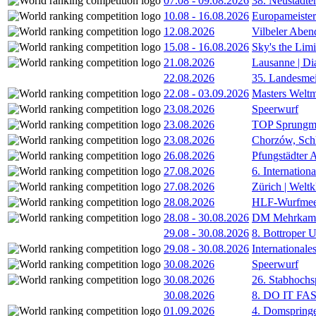
07.08
-
09.08.2026
38. Neustädte
10.08
-
16.08.2026
Europameister
12.08.2026
Vilbeler Aben
15.08
-
16.08.2026
Sky's the Lim
21.08.2026
Lausanne | D
22.08.2026
35. Landesmei
22.08
-
03.09.2026
Masters Weltm
23.08.2026
Speerwurf
23.08.2026
TOP Sprungm
23.08.2026
Chorzów, Sch
26.08.2026
Pfungstädter 
27.08.2026
6. Internatio
27.08.2026
Zürich | Welt
28.08.2026
HLF-Wurfmee
28.08
-
30.08.2026
DM Mehrkamp
29.08
-
30.08.2026
8. Bottroper U
29.08
-
30.08.2026
International
30.08.2026
Speerwurf
30.08.2026
26. Stabhochs
30.08.2026
8. DO IT FA
01.09.2026
4. Domspring