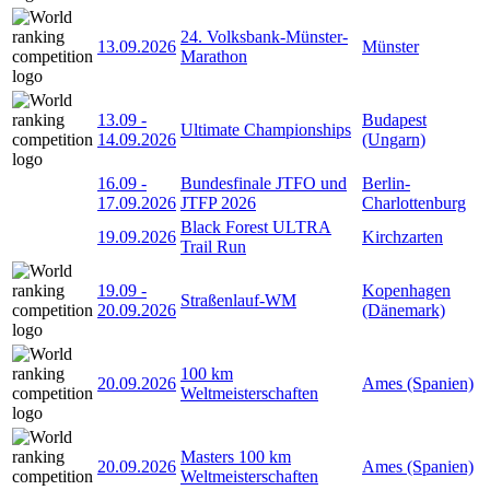
24. Volksbank-Münster-
13.09.2026
Münster
Marathon
13.09
-
Budapest
Ultimate Championships
14.09.2026
(Ungarn)
16.09
-
Bundesfinale JTFO und
Berlin-
17.09.2026
JTFP 2026
Charlottenburg
Black Forest ULTRA
19.09.2026
Kirchzarten
Trail Run
19.09
-
Kopenhagen
Straßenlauf-WM
20.09.2026
(Dänemark)
100 km
20.09.2026
Ames (Spanien)
Weltmeisterschaften
Masters 100 km
20.09.2026
Ames (Spanien)
Weltmeisterschaften