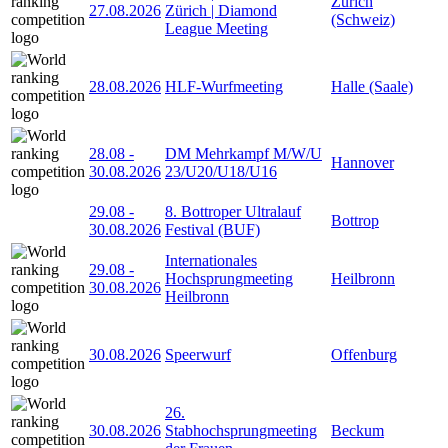
Zürich
27.08.2026
Zürich | Diamond
(Schweiz)
League Meeting
28.08.2026
HLF-Wurfmeeting
Halle (Saale)
28.08
-
DM Mehrkampf M/W/U
Hannover
30.08.2026
23/U20/U18/U16
29.08
-
8. Bottroper Ultralauf
Bottrop
30.08.2026
Festival (BUF)
Internationales
29.08
-
Hochsprungmeeting
Heilbronn
30.08.2026
Heilbronn
30.08.2026
Speerwurf
Offenburg
26.
30.08.2026
Stabhochsprungmeeting
Beckum