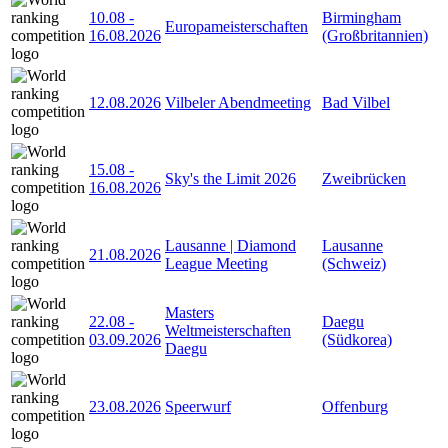
10.08
-
Birmingham
Europameisterschaften
16.08.2026
(Großbritannien)
12.08.2026
Vilbeler Abendmeeting
Bad Vilbel
15.08
-
Sky's the Limit 2026
Zweibrücken
16.08.2026
Lausanne | Diamond
Lausanne
21.08.2026
League Meeting
(Schweiz)
Masters
22.08
-
Daegu
Weltmeisterschaften
03.09.2026
(Südkorea)
Daegu
23.08.2026
Speerwurf
Offenburg