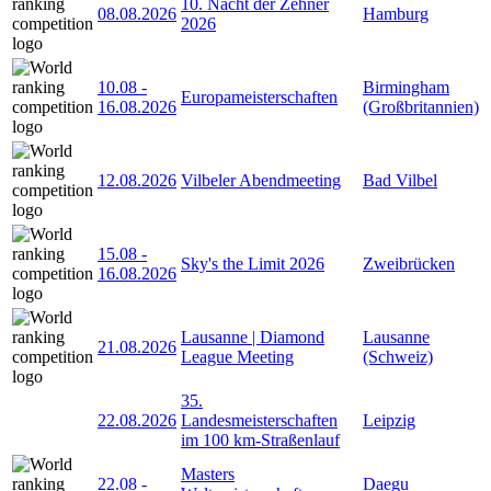
10. Nacht der Zehner
08.08.2026
Hamburg
2026
10.08
-
Birmingham
Europameisterschaften
16.08.2026
(Großbritannien)
12.08.2026
Vilbeler Abendmeeting
Bad Vilbel
15.08
-
Sky's the Limit 2026
Zweibrücken
16.08.2026
Lausanne | Diamond
Lausanne
21.08.2026
League Meeting
(Schweiz)
35.
22.08.2026
Landesmeisterschaften
Leipzig
im 100 km-Straßenlauf
Masters
22.08
-
Daegu