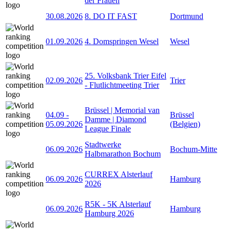
der Frauen
30.08.2026
8. DO IT FAST
Dortmund
01.09.2026
4. Domspringen Wesel
Wesel
25. Volksbank Trier Eifel
02.09.2026
Trier
- Flutlichtmeeting Trier
Brüssel | Memorial van
04.09
-
Brüssel
Damme | Diamond
05.09.2026
(Belgien)
League Finale
Stadtwerke
06.09.2026
Bochum-Mitte
Halbmarathon Bochum
CURREX Alsterlauf
06.09.2026
Hamburg
2026
R5K - 5K Alsterlauf
06.09.2026
Hamburg
Hamburg 2026