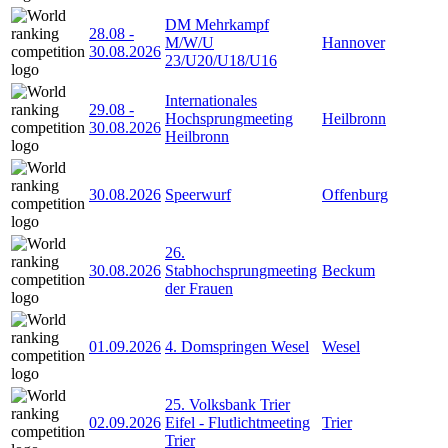
DM Mehrkampf
28.08
-
M/W/U
Hannover
30.08.2026
23/U20/U18/U16
Internationales
29.08
-
Hochsprungmeeting
Heilbronn
30.08.2026
Heilbronn
30.08.2026
Speerwurf
Offenburg
26.
30.08.2026
Stabhochsprungmeeting
Beckum
der Frauen
01.09.2026
4. Domspringen Wesel
Wesel
25. Volksbank Trier
02.09.2026
Eifel - Flutlichtmeeting
Trier
Trier