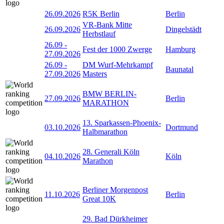
26.09.2026
R5K Berlin
Berlin
VR-Bank Mitte
26.09.2026
Dingelstädt
Herbstlauf
26.09
-
Fest der 1000 Zwerge
Hamburg
27.09.2026
26.09
-
DM Wurf-Mehrkampf
Baunatal
27.09.2026
Masters
BMW BERLIN-
27.09.2026
Berlin
MARATHON
13. Sparkassen-Phoenix-
03.10.2026
Dortmund
Halbmarathon
28. Generali Köln
04.10.2026
Köln
Marathon
Berliner Morgenpost
11.10.2026
Berlin
Great 10K
29. Bad Dürkheimer