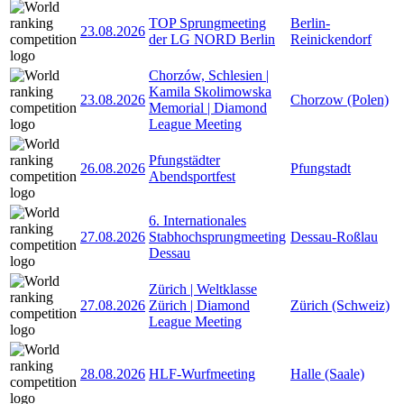
TOP Sprungmeeting
Berlin-
23.08.2026
der LG NORD Berlin
Reinickendorf
Chorzów, Schlesien |
Kamila Skolimowska
23.08.2026
Chorzow (Polen)
Memorial | Diamond
League Meeting
Pfungstädter
26.08.2026
Pfungstadt
Abendsportfest
6. Internationales
27.08.2026
Stabhochsprungmeeting
Dessau-Roßlau
Dessau
Zürich | Weltklasse
27.08.2026
Zürich | Diamond
Zürich (Schweiz)
League Meeting
28.08.2026
HLF-Wurfmeeting
Halle (Saale)