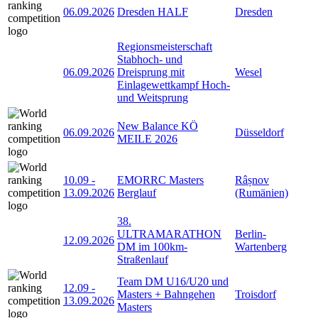
06.09.2026
Dresden HALF
Dresden
Regionsmeisterschaft
Stabhoch- und
06.09.2026
Dreisprung mit
Wesel
Einlagewettkampf Hoch-
und Weitsprung
New Balance KÖ
06.09.2026
Düsseldorf
MEILE 2026
10.09
-
EMORRC Masters
Râșnov
13.09.2026
Berglauf
(Rumänien)
38.
ULTRAMARATHON
Berlin-
12.09.2026
DM im 100km-
Wartenberg
Straßenlauf
Team DM U16/U20 und
12.09
-
Masters + Bahngehen
Troisdorf
13.09.2026
Masters