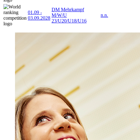
DM Mehrkampf
01.09
-
M/W/U
n.n.
03.09.2028
23/U20/U18/U16