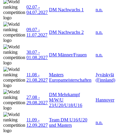
02.07
-
DM Nachwuchs 1
n.n.
04.07.2027
09.07
-
DM Nachwuchs 2
n.n.
11.07.2027
30.07
-
DM Männer/Frauen
n.n.
01.08.2027
11.08
-
Masters
Jyväskylä
21.08.2027
Europameisterschaften
(Finnland)
DM Mehrkampf
27.08
-
M/W/U
Hannover
29.08.2027
23/U20/U18/U16
11.09
-
Team DM U16/U20
n.n.
12.09.2027
und Masters