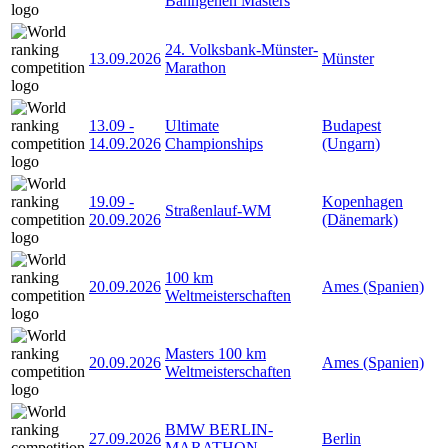
Bahngehen Masters
24. Volksbank-Münster-
13.09.2026
Münster
Marathon
13.09
-
Ultimate
Budapest
14.09.2026
Championships
(Ungarn)
19.09
-
Kopenhagen
Straßenlauf-WM
20.09.2026
(Dänemark)
100 km
20.09.2026
Ames (Spanien)
Weltmeisterschaften
Masters 100 km
20.09.2026
Ames (Spanien)
Weltmeisterschaften
BMW BERLIN-
27.09.2026
Berlin
MARATHON