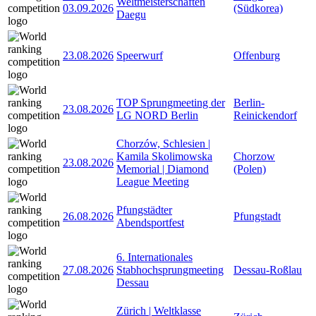
Weltmeisterschaften
03.09.2026
(Südkorea)
Daegu
23.08.2026
Speerwurf
Offenburg
TOP Sprungmeeting der
Berlin-
23.08.2026
LG NORD Berlin
Reinickendorf
Chorzów, Schlesien |
Kamila Skolimowska
Chorzow
23.08.2026
Memorial | Diamond
(Polen)
League Meeting
Pfungstädter
26.08.2026
Pfungstadt
Abendsportfest
6. Internationales
27.08.2026
Stabhochsprungmeeting
Dessau-Roßlau
Dessau
Zürich | Weltklasse