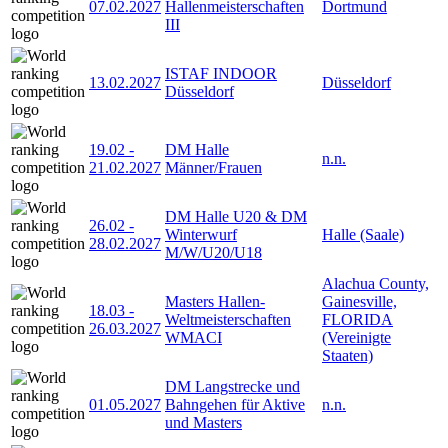
07.02.2027
Hallenmeisterschaften
Dortmund
III
ISTAF INDOOR
13.02.2027
Düsseldorf
Düsseldorf
19.02
-
DM Halle
n.n.
21.02.2027
Männer/Frauen
DM Halle U20 & DM
26.02
-
Winterwurf
Halle (Saale)
28.02.2027
M/W/U20/U18
Alachua County,
Masters Hallen-
Gainesville,
18.03
-
Weltmeisterschaften
FLORIDA
26.03.2027
WMACI
(Vereinigte
Staaten)
DM Langstrecke und
01.05.2027
Bahngehen für Aktive
n.n.
und Masters