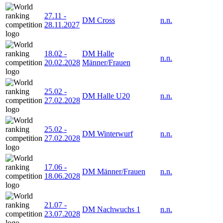
27.11
-
DM Cross
n.n.
28.11.2027
18.02
-
DM Halle
n.n.
20.02.2028
Männer/Frauen
25.02
-
DM Halle U20
n.n.
27.02.2028
25.02
-
DM Winterwurf
n.n.
27.02.2028
17.06
-
DM Männer/Frauen
n.n.
18.06.2028
21.07
-
DM Nachwuchs 1
n.n.
23.07.2028