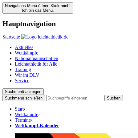
Navigations Menu öffnen
Klick mich!
Ich bin das Menü.
Hauptnavigation
Startseite
Aktuelles
Wettkämpfe
Nationalmannschaften
Leichtathletik für Alle
Training
Wir im DLV
Service
Suchmenü anzeigen
Suchmenü schließen
Suchen
Start
›
Wettkämpfe
›
Termine
›
Wettkampf-Kalender