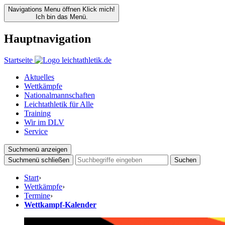
Navigations Menu öffnen
Klick mich!
Ich bin das Menü.
Hauptnavigation
Startseite
Aktuelles
Wettkämpfe
Nationalmannschaften
Leichtathletik für Alle
Training
Wir im DLV
Service
Suchmenü anzeigen
Suchmenü schließen
Suchen
Start
›
Wettkämpfe
›
Termine
›
Wettkampf-Kalender