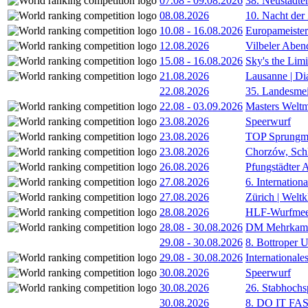
07.08
-
09.08.2026
38. Neustädte
08.08.2026
10. Nacht der
10.08
-
16.08.2026
Europameister
12.08.2026
Vilbeler Aben
15.08
-
16.08.2026
Sky's the Lim
21.08.2026
Lausanne | D
22.08.2026
35. Landesmei
22.08
-
03.09.2026
Masters Weltm
23.08.2026
Speerwurf
23.08.2026
TOP Sprungm
23.08.2026
Chorzów, Sch
26.08.2026
Pfungstädter 
27.08.2026
6. Internatio
27.08.2026
Zürich | Welt
28.08.2026
HLF-Wurfmee
28.08
-
30.08.2026
DM Mehrkamp
29.08
-
30.08.2026
8. Bottroper U
29.08
-
30.08.2026
International
30.08.2026
Speerwurf
30.08.2026
26. Stabhochs
30.08.2026
8. DO IT FA