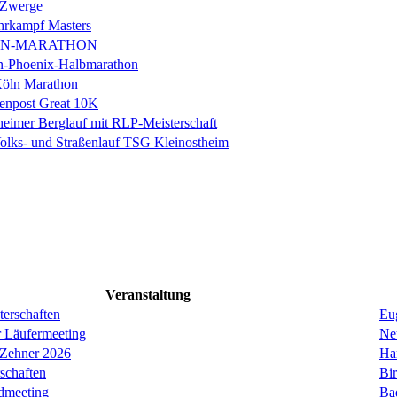
 Zwerge
rkampf Masters
IN-MARATHON
en-Phoenix-Halbmarathon
Köln Marathon
enpost Great 10K
eimer Berglauf mit RLP-Meisterschaft
Volks- und Straßenlauf TSG Kleinostheim
Veranstaltung
erschaften
Eug
r Läufermeeting
Ne
 Zehner 2026
Ha
schaften
Bi
dmeeting
Ba