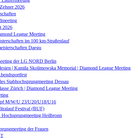
r Läufermeeting
 Zehner 2026
schaften
dmeeting
it 2026
iamond League Meeting
sterschaften im 100 km-Straßenlauf
eisterschaften Daegu
eeting der LG NORD Berlin
lesien | Kamila Skolimowska Memorial | Diamond League Meeting
Abendsportfest
nales Stabhochsprungmeeting Dessau
klasse Zürich | Diamond League Meeting
ting
f M/W/U 23/U20/U18/U16
ltralauf Festival (BUF)
es Hochsprungmeeting Heilbronn
prungmeeting der Frauen
ST