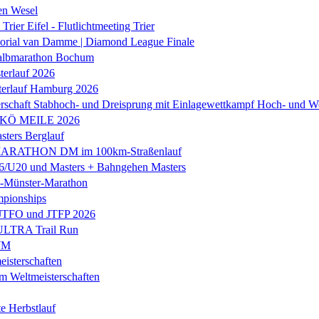
en Wesel
Trier Eifel - Flutlichtmeeting Trier
orial van Damme | Diamond League Finale
albmarathon Bochum
erlauf 2026
terlauf Hamburg 2026
rschaft Stabhoch- und Dreisprung mit Einlagewettkampf Hoch- und W
 KÖ MEILE 2026
ers Berglauf
ARATHON DM im 100km-Straßenlauf
U20 und Masters + Bahngehen Masters
k-Münster-Marathon
mpionships
 JTFO und JTFP 2026
 ULTRA Trail Run
WM
isterschaften
m Weltmeisterschaften
e Herbstlauf