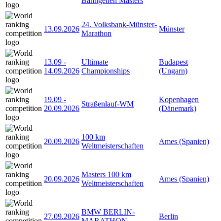
Bahngehen Masters
24. Volksbank-Münster-
13.09.2026
Münster
Marathon
13.09
-
Ultimate
Budapest
14.09.2026
Championships
(Ungarn)
19.09
-
Kopenhagen
Straßenlauf-WM
20.09.2026
(Dänemark)
100 km
20.09.2026
Ames (Spanien)
Weltmeisterschaften
Masters 100 km
20.09.2026
Ames (Spanien)
Weltmeisterschaften
BMW BERLIN-
27.09.2026
Berlin
MARATHON