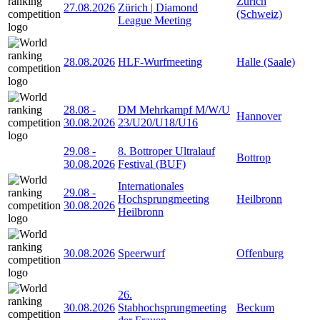
Zürich
27.08.2026
Zürich | Diamond
(Schweiz)
League Meeting
28.08.2026
HLF-Wurfmeeting
Halle (Saale)
28.08
-
DM Mehrkampf M/W/U
Hannover
30.08.2026
23/U20/U18/U16
29.08
-
8. Bottroper Ultralauf
Bottrop
30.08.2026
Festival (BUF)
Internationales
29.08
-
Hochsprungmeeting
Heilbronn
30.08.2026
Heilbronn
30.08.2026
Speerwurf
Offenburg
26.
30.08.2026
Stabhochsprungmeeting
Beckum