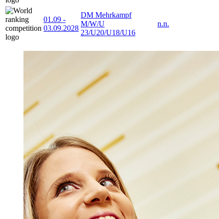
DM Mehrkampf
01.09
-
M/W/U
n.n.
03.09.2028
23/U20/U18/U16