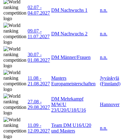
02.07
-
DM Nachwuchs 1
n.n.
04.07.2027
09.07
-
DM Nachwuchs 2
n.n.
11.07.2027
30.07
-
DM Männer/Frauen
n.n.
01.08.2027
11.08
-
Masters
Jyväskylä
21.08.2027
Europameisterschaften
(Finnland)
DM Mehrkampf
27.08
-
M/W/U
Hannover
29.08.2027
23/U20/U18/U16
11.09
-
Team DM U16/U20
n.n.
12.09.2027
und Masters