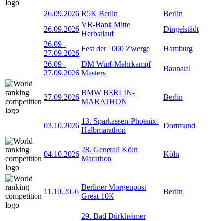
26.09.2026
R5K Berlin
Berlin
VR-Bank Mitte
26.09.2026
Dingelstädt
Herbstlauf
26.09
-
Fest der 1000 Zwerge
Hamburg
27.09.2026
26.09
-
DM Wurf-Mehrkampf
Baunatal
27.09.2026
Masters
BMW BERLIN-
27.09.2026
Berlin
MARATHON
13. Sparkassen-Phoenix-
03.10.2026
Dortmund
Halbmarathon
28. Generali Köln
04.10.2026
Köln
Marathon
Berliner Morgenpost
11.10.2026
Berlin
Great 10K
29. Bad Dürkheimer