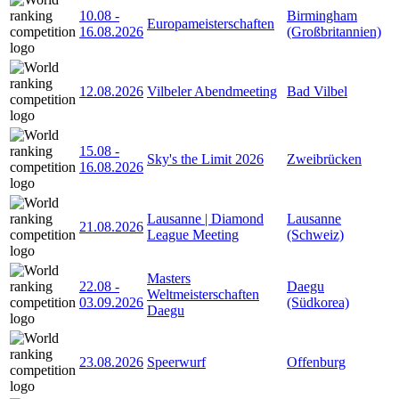
10.08
-
Birmingham
Europameisterschaften
16.08.2026
(Großbritannien)
12.08.2026
Vilbeler Abendmeeting
Bad Vilbel
15.08
-
Sky's the Limit 2026
Zweibrücken
16.08.2026
Lausanne | Diamond
Lausanne
21.08.2026
League Meeting
(Schweiz)
Masters
22.08
-
Daegu
Weltmeisterschaften
03.09.2026
(Südkorea)
Daegu
23.08.2026
Speerwurf
Offenburg