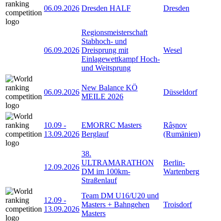
06.09.2026
Dresden HALF
Dresden
Regionsmeisterschaft
Stabhoch- und
06.09.2026
Dreisprung mit
Wesel
Einlagewettkampf Hoch-
und Weitsprung
New Balance KÖ
06.09.2026
Düsseldorf
MEILE 2026
10.09
-
EMORRC Masters
Râșnov
13.09.2026
Berglauf
(Rumänien)
38.
ULTRAMARATHON
Berlin-
12.09.2026
DM im 100km-
Wartenberg
Straßenlauf
Team DM U16/U20 und
12.09
-
Masters + Bahngehen
Troisdorf
13.09.2026
Masters