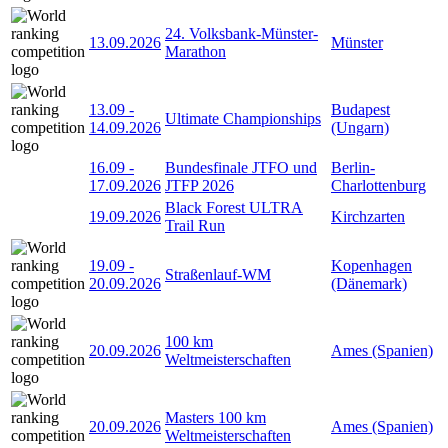
24. Volksbank-Münster-
13.09.2026
Münster
Marathon
13.09
-
Budapest
Ultimate Championships
14.09.2026
(Ungarn)
16.09
-
Bundesfinale JTFO und
Berlin-
17.09.2026
JTFP 2026
Charlottenburg
Black Forest ULTRA
19.09.2026
Kirchzarten
Trail Run
19.09
-
Kopenhagen
Straßenlauf-WM
20.09.2026
(Dänemark)
100 km
20.09.2026
Ames (Spanien)
Weltmeisterschaften
Masters 100 km
20.09.2026
Ames (Spanien)
Weltmeisterschaften