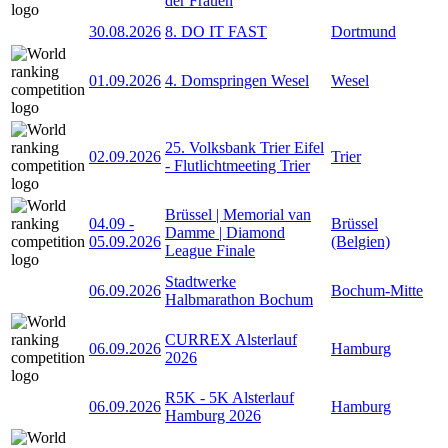
der Frauen
30.08.2026
8. DO IT FAST
Dortmund
01.09.2026
4. Domspringen Wesel
Wesel
25. Volksbank Trier Eifel
02.09.2026
Trier
- Flutlichtmeeting Trier
Brüssel | Memorial van
04.09
-
Brüssel
Damme | Diamond
05.09.2026
(Belgien)
League Finale
Stadtwerke
06.09.2026
Bochum-Mitte
Halbmarathon Bochum
CURREX Alsterlauf
06.09.2026
Hamburg
2026
R5K - 5K Alsterlauf
06.09.2026
Hamburg
Hamburg 2026