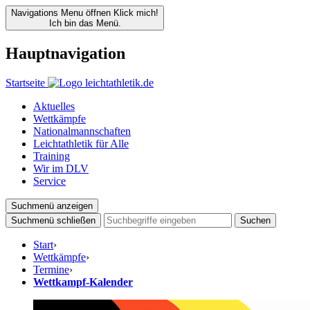
Navigations Menu öffnen
Klick mich!
Ich bin das Menü.
Hauptnavigation
Startseite
Aktuelles
Wettkämpfe
Nationalmannschaften
Leichtathletik für Alle
Training
Wir im DLV
Service
Suchmenü anzeigen
Suchmenü schließen
Suchen
Start
›
Wettkämpfe
›
Termine
›
Wettkampf-Kalender