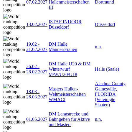
07.02.2027
Hallenmeisterschaften
Dortmund
III
ISTAF INDOOR
13.02.2027
Düsseldorf
Düsseldorf
19.02
-
DM Halle
n.n.
21.02.2027
Männer/Frauen
DM Halle U20 & DM
26.02
-
Winterwurf
Halle (Saale)
28.02.2027
M/W/U20/U18
Alachua County,
Masters Hallen-
Gainesville,
18.03
-
Weltmeisterschaften
FLORIDA
26.03.2027
WMACI
(Vereinigte
Staaten)
DM Langstrecke und
01.05.2027
Bahngehen für Aktive
n.n.
und Masters