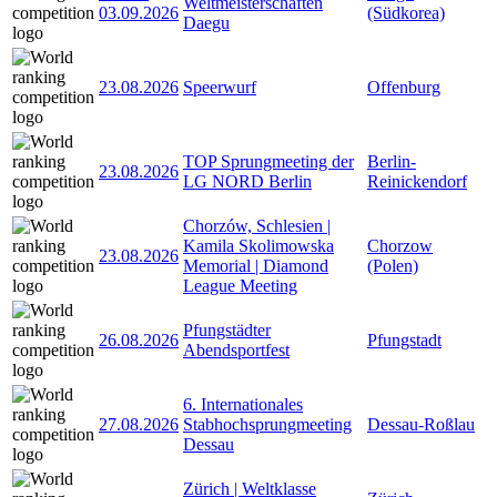
Weltmeisterschaften
03.09.2026
(Südkorea)
Daegu
23.08.2026
Speerwurf
Offenburg
TOP Sprungmeeting der
Berlin-
23.08.2026
LG NORD Berlin
Reinickendorf
Chorzów, Schlesien |
Kamila Skolimowska
Chorzow
23.08.2026
Memorial | Diamond
(Polen)
League Meeting
Pfungstädter
26.08.2026
Pfungstadt
Abendsportfest
6. Internationales
27.08.2026
Stabhochsprungmeeting
Dessau-Roßlau
Dessau
Zürich | Weltklasse