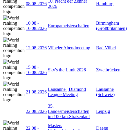
10. Nacht der Zehner
08.08.2026
Hamburg
2026
10.08
-
Birmingham
Europameisterschaften
16.08.2026
(Großbritannien)
12.08.2026
Vilbeler Abendmeeting
Bad Vilbel
15.08
-
Sky's the Limit 2026
Zweibrücken
16.08.2026
Lausanne | Diamond
Lausanne
21.08.2026
League Meeting
(Schweiz)
35.
22.08.2026
Landesmeisterschaften
Leipzig
im 100 km-Straßenlauf
Masters
22.08
-
Daegu