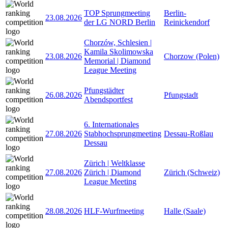
TOP Sprungmeeting
Berlin-
23.08.2026
der LG NORD Berlin
Reinickendorf
Chorzów, Schlesien |
Kamila Skolimowska
23.08.2026
Chorzow (Polen)
Memorial | Diamond
League Meeting
Pfungstädter
26.08.2026
Pfungstadt
Abendsportfest
6. Internationales
27.08.2026
Stabhochsprungmeeting
Dessau-Roßlau
Dessau
Zürich | Weltklasse
27.08.2026
Zürich | Diamond
Zürich (Schweiz)
League Meeting
28.08.2026
HLF-Wurfmeeting
Halle (Saale)