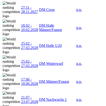
27.11
-
DM Cross
n.n.
28.11.2027
18.02
-
DM Halle
n.n.
20.02.2028
Männer/Frauen
25.02
-
DM Halle U20
n.n.
27.02.2028
25.02
-
DM Winterwurf
n.n.
27.02.2028
17.06
-
DM Männer/Frauen
n.n.
18.06.2028
21.07
-
DM Nachwuchs 1
n.n.
23.07.2028