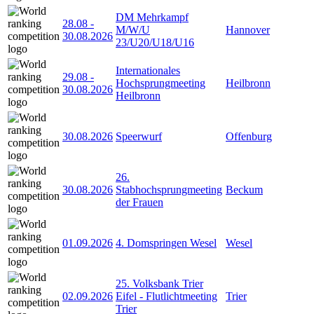
DM Mehrkampf
28.08
-
M/W/U
Hannover
30.08.2026
23/U20/U18/U16
Internationales
29.08
-
Hochsprungmeeting
Heilbronn
30.08.2026
Heilbronn
30.08.2026
Speerwurf
Offenburg
26.
30.08.2026
Stabhochsprungmeeting
Beckum
der Frauen
01.09.2026
4. Domspringen Wesel
Wesel
25. Volksbank Trier
02.09.2026
Eifel - Flutlichtmeeting
Trier
Trier