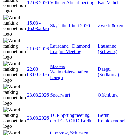
12.08.2026
Vilbeler Abendmeeting
Bad Vilbel
15.08
-
Sky's the Limit 2026
Zweibrücken
16.08.2026
Lausanne | Diamond
Lausanne
21.08.2026
League Meeting
(Schweiz)
Masters
22.08
-
Daegu
Weltmeisterschaften
03.09.2026
(Südkorea)
Daegu
23.08.2026
Speerwurf
Offenburg
TOP Sprungmeeting
Berlin-
23.08.2026
der LG NORD Berlin
Reinickendorf
Chorzów, Schlesien |