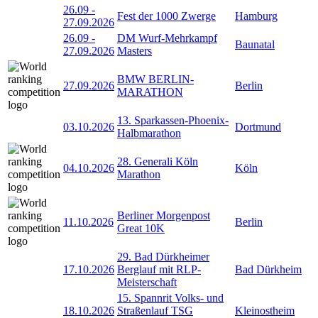
26.09
-
Fest der 1000 Zwerge
Hamburg
27.09.2026
26.09
-
DM Wurf-Mehrkampf
Baunatal
27.09.2026
Masters
BMW BERLIN-
27.09.2026
Berlin
MARATHON
13. Sparkassen-Phoenix-
03.10.2026
Dortmund
Halbmarathon
28. Generali Köln
04.10.2026
Köln
Marathon
Berliner Morgenpost
11.10.2026
Berlin
Great 10K
29. Bad Dürkheimer
17.10.2026
Berglauf mit RLP-
Bad Dürkheim
Meisterschaft
15. Spannrit Volks- und
18.10.2026
Straßenlauf TSG
Kleinostheim