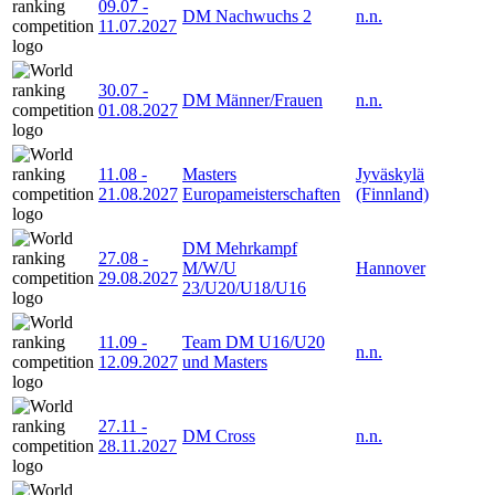
09.07
-
DM Nachwuchs 2
n.n.
11.07.2027
30.07
-
DM Männer/Frauen
n.n.
01.08.2027
11.08
-
Masters
Jyväskylä
21.08.2027
Europameisterschaften
(Finnland)
DM Mehrkampf
27.08
-
M/W/U
Hannover
29.08.2027
23/U20/U18/U16
11.09
-
Team DM U16/U20
n.n.
12.09.2027
und Masters
27.11
-
DM Cross
n.n.
28.11.2027