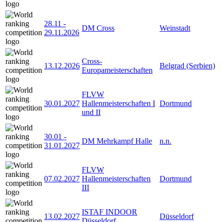
28.11
-
DM Cross
Weinstadt
29.11.2026
Cross-
13.12.2026
Belgrad (Serbien)
Europameisterschaften
FLVW
30.01.2027
Hallenmeisterschaften I
Dortmund
und II
30.01
-
DM Mehrkampf Halle
n.n.
31.01.2027
FLVW
07.02.2027
Hallenmeisterschaften
Dortmund
III
ISTAF INDOOR
13.02.2027
Düsseldorf
Düsseldorf