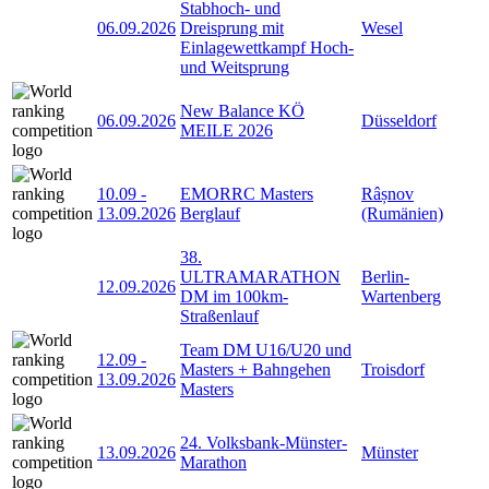
Stabhoch- und
06.09.2026
Dreisprung mit
Wesel
Einlagewettkampf Hoch-
und Weitsprung
New Balance KÖ
06.09.2026
Düsseldorf
MEILE 2026
10.09
-
EMORRC Masters
Râșnov
13.09.2026
Berglauf
(Rumänien)
38.
ULTRAMARATHON
Berlin-
12.09.2026
DM im 100km-
Wartenberg
Straßenlauf
Team DM U16/U20 und
12.09
-
Masters + Bahngehen
Troisdorf
13.09.2026
Masters
24. Volksbank-Münster-
13.09.2026
Münster
Marathon