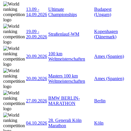
13.09
-
Ultimate
Budapest
14.09.2026
Championships
(Ungarn)
19.09
-
Kopenhagen
Straßenlauf-WM
20.09.2026
(Dänemark)
100 km
20.09.2026
Ames (Spanien)
Weltmeisterschaften
Masters 100 km
20.09.2026
Ames (Spanien)
Weltmeisterschaften
BMW BERLIN-
27.09.2026
Berlin
MARATHON
28. Generali Köln
04.10.2026
Köln
Marathon