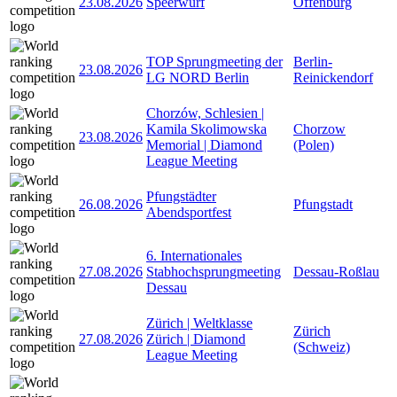
23.08.2026
Speerwurf
Offenburg
TOP Sprungmeeting der
Berlin-
23.08.2026
LG NORD Berlin
Reinickendorf
Chorzów, Schlesien |
Kamila Skolimowska
Chorzow
23.08.2026
Memorial | Diamond
(Polen)
League Meeting
Pfungstädter
26.08.2026
Pfungstadt
Abendsportfest
6. Internationales
27.08.2026
Stabhochsprungmeeting
Dessau-Roßlau
Dessau
Zürich | Weltklasse
Zürich
27.08.2026
Zürich | Diamond
(Schweiz)
League Meeting