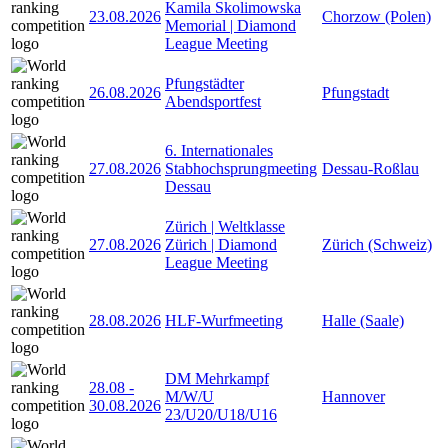
Kamila Skolimowska
23.08.2026
Chorzow (Polen)
Memorial | Diamond
League Meeting
Pfungstädter
26.08.2026
Pfungstadt
Abendsportfest
6. Internationales
27.08.2026
Stabhochsprungmeeting
Dessau-Roßlau
Dessau
Zürich | Weltklasse
27.08.2026
Zürich | Diamond
Zürich (Schweiz)
League Meeting
28.08.2026
HLF-Wurfmeeting
Halle (Saale)
DM Mehrkampf
28.08
-
M/W/U
Hannover
30.08.2026
23/U20/U18/U16