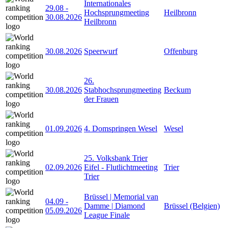
Internationales
29.08
-
Hochsprungmeeting
Heilbronn
30.08.2026
Heilbronn
30.08.2026
Speerwurf
Offenburg
26.
30.08.2026
Stabhochsprungmeeting
Beckum
der Frauen
01.09.2026
4. Domspringen Wesel
Wesel
25. Volksbank Trier
02.09.2026
Eifel - Flutlichtmeeting
Trier
Trier
Brüssel | Memorial van
04.09
-
Damme | Diamond
Brüssel (Belgien)
05.09.2026
League Finale