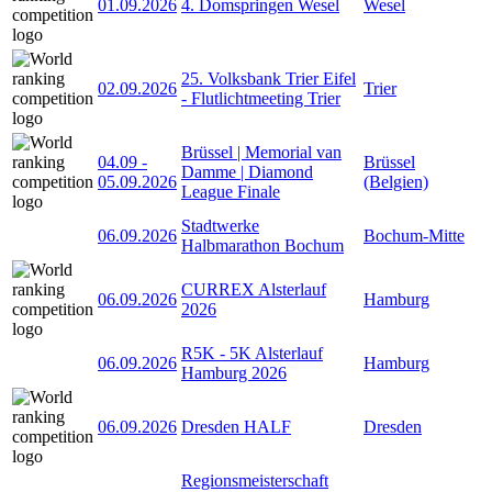
01.09.2026
4. Domspringen Wesel
Wesel
25. Volksbank Trier Eifel
02.09.2026
Trier
- Flutlichtmeeting Trier
Brüssel | Memorial van
04.09
-
Brüssel
Damme | Diamond
05.09.2026
(Belgien)
League Finale
Stadtwerke
06.09.2026
Bochum-Mitte
Halbmarathon Bochum
CURREX Alsterlauf
06.09.2026
Hamburg
2026
R5K - 5K Alsterlauf
06.09.2026
Hamburg
Hamburg 2026
06.09.2026
Dresden HALF
Dresden
Regionsmeisterschaft