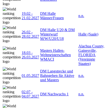
19.02
-
DM Halle
n.n.
21.02.2027
Männer/Frauen
DM Halle U20 & DM
26.02
-
Winterwurf
Halle (Saale)
28.02.2027
M/W/U20/U18
Alachua County,
Masters Hallen-
Gainesville,
18.03
-
Weltmeisterschaften
FLORIDA
26.03.2027
WMACI
(Vereinigte
Staaten)
DM Langstrecke und
01.05.2027
Bahngehen für Aktive
n.n.
und Masters
02.07
-
DM Nachwuchs 1
n.n.
04.07.2027