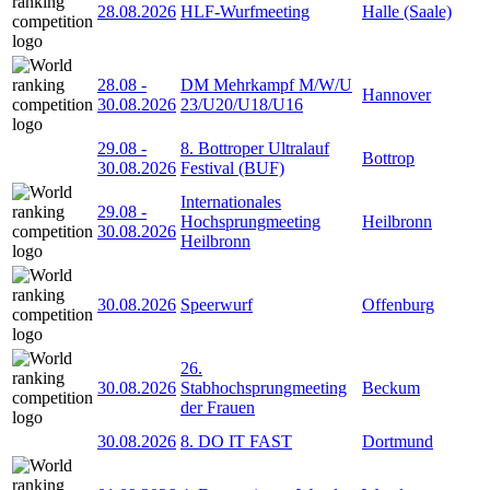
28.08.2026
HLF-Wurfmeeting
Halle (Saale)
28.08
-
DM Mehrkampf M/W/U
Hannover
30.08.2026
23/U20/U18/U16
29.08
-
8. Bottroper Ultralauf
Bottrop
30.08.2026
Festival (BUF)
Internationales
29.08
-
Hochsprungmeeting
Heilbronn
30.08.2026
Heilbronn
30.08.2026
Speerwurf
Offenburg
26.
30.08.2026
Stabhochsprungmeeting
Beckum
der Frauen
30.08.2026
8. DO IT FAST
Dortmund