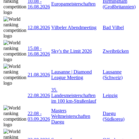
10.08
-
Birmingham
Europameisterschaften
16.08.2026
(Großbritannien)
12.08.2026
Vilbeler Abendmeeting
Bad Vilbel
15.08
-
Sky's the Limit 2026
Zweibrücken
16.08.2026
Lausanne | Diamond
Lausanne
21.08.2026
League Meeting
(Schweiz)
35.
22.08.2026
Landesmeisterschaften
Leipzig
im 100 km-Straßenlauf
Masters
22.08
-
Daegu
Weltmeisterschaften
03.09.2026
(Südkorea)
Daegu