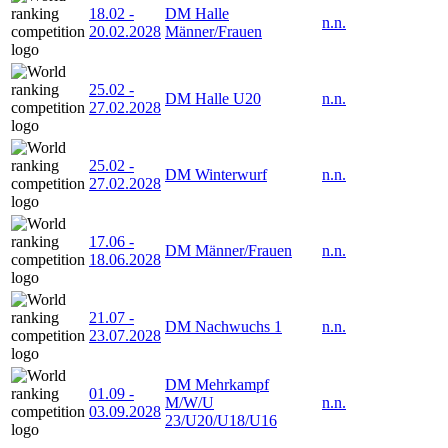
18.02
-
DM Halle
n.n.
20.02.2028
Männer/Frauen
25.02
-
DM Halle U20
n.n.
27.02.2028
25.02
-
DM Winterwurf
n.n.
27.02.2028
17.06
-
DM Männer/Frauen
n.n.
18.06.2028
21.07
-
DM Nachwuchs 1
n.n.
23.07.2028
DM Mehrkampf
01.09
-
M/W/U
n.n.
03.09.2028
23/U20/U18/U16