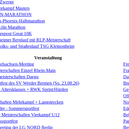
 Zwerge
rkampf Masters
IN-MARATHON
en-Phoenix-Halbmarathon
Köln Marathon
enpost Great 10K
eimer Berglauf mit RLP-Meisterschaft
Volks- und Straßenlauf TSG Kleinostheim
Veranstaltung
elsachsen-Meeting
Fre
terschaften Einzel Rhein-Main
Fra
eisterschaften Daegu
Da
rtfest des SV Werder Bremen (So. 23.08.26)
Br
 Altersklassen + RWK Sprint/Hürden
Ge
Of
chaften Mehrkampf + Langstrecken
No
der - Sommersportfest
Ed
 Meisterschaften Vierkampf U12
Be
sportfest
Pa
eeting der LG NORD Berlin
Be