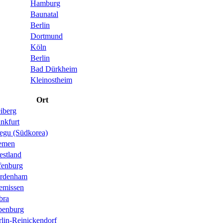
Hamburg
Baunatal
Berlin
Dortmund
Köln
Berlin
Bad Dürkheim
Kleinostheim
Ort
iberg
nkfurt
egu (Südkorea)
emen
estland
fenburg
rdenham
emissen
bra
penburg
rlin-Reinickendorf