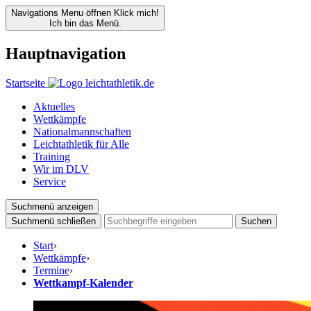
Navigations Menu öffnen
Klick mich!
Ich bin das Menü.
Hauptnavigation
Startseite
Aktuelles
Wettkämpfe
Nationalmannschaften
Leichtathletik für Alle
Training
Wir im DLV
Service
Suchmenü anzeigen
Suchmenü schließen
Suchen
Start
›
Wettkämpfe
›
Termine
›
Wettkampf-Kalender