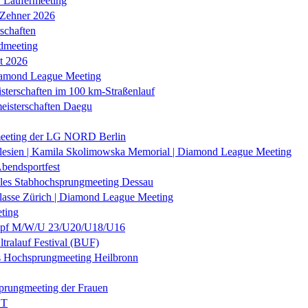
r Läufermeeting
 Zehner 2026
schaften
dmeeting
it 2026
iamond League Meeting
sterschaften im 100 km-Straßenlauf
eisterschaften Daegu
eeting der LG NORD Berlin
lesien | Kamila Skolimowska Memorial | Diamond League Meeting
Abendsportfest
nales Stabhochsprungmeeting Dessau
klasse Zürich | Diamond League Meeting
ting
f M/W/U 23/U20/U18/U16
ltralauf Festival (BUF)
es Hochsprungmeeting Heilbronn
prungmeeting der Frauen
ST