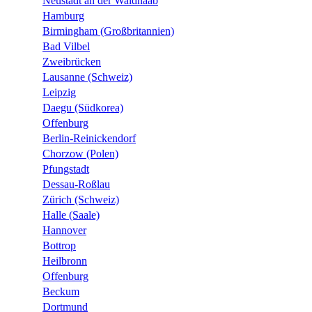
Neustadt an der Waldnaab
Hamburg
Birmingham (Großbritannien)
Bad Vilbel
Zweibrücken
Lausanne (Schweiz)
Leipzig
Daegu (Südkorea)
Offenburg
Berlin-Reinickendorf
Chorzow (Polen)
Pfungstadt
Dessau-Roßlau
Zürich (Schweiz)
Halle (Saale)
Hannover
Bottrop
Heilbronn
Offenburg
Beckum
Dortmund