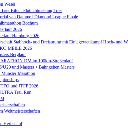
en Wesel
Trier Eifel - Flutlichtmeeting Trier
orial van Damme | Diamond League Finale
albmarathon Bochum
erlauf 2026
terlauf Hamburg 2026
rschaft Stabhoch- und Dreisprung mit Einlagewettkampf Hoch- und W
 KÖ MEILE 2026
ers Berglauf
ARATHON DM im 100km-Straßenlauf
U20 und Masters + Bahngehen Masters
k-Münster-Marathon
mpionships
 JTFO und JTFP 2026
 ULTRA Trail Run
WM
isterschaften
m Weltmeisterschaften
e Herbstlauf