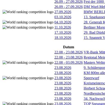
26.09
-
27.09.2026
Fest der 1000
26.09
-
27.09.2026
DM Wurf-Meh
27.09.2026
BMW BERL
03.10.2026
13. Sparkass
04.10.2026
28. Generali 
11.10.2026
Berliner Morg
17.10.2026
29. Bad Dürkh
18.10.2026
15. Spannrit 
Datum
22.08
-
23.08.2026
VR-Bank Mitt
22.08
-
23.08.2026
Regional Meis
22.08
-
03.09.2026
Masters Weltm
23.08.2026
9. Schülerspo
23.08.2026
KM 800m alle
23.08.2026
Speerwurf
23.08.2026
Kreismeisters
23.08.2026
Herbert Schra
23.08.2026
Nordhessische
23.08.2026
34. Nachwuchs
23.08.2026
TOP Sprungm