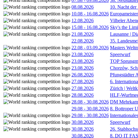
07.08
-
09.08.2026
38. Neustädte
08.08.2026
10. Nacht der
10.08
-
16.08.2026
Europameister
12.08.2026
Vilbeler Aben
15.08
-
16.08.2026
Sky's the Lim
21.08.2026
Lausanne | D
22.08.2026
35. Landesmei
22.08
-
03.09.2026
Masters Weltm
23.08.2026
Speerwurf
23.08.2026
TOP Sprungm
23.08.2026
Chorzów, Sch
26.08.2026
Pfungstädter 
27.08.2026
6. Internatio
27.08.2026
Zürich | Welt
28.08.2026
HLF-Wurfmee
28.08
-
30.08.2026
DM Mehrkamp
29.08
-
30.08.2026
8. Bottroper U
29.08
-
30.08.2026
International
30.08.2026
Speerwurf
30.08.2026
26. Stabhochs
30.08.2026
8. DO IT FA