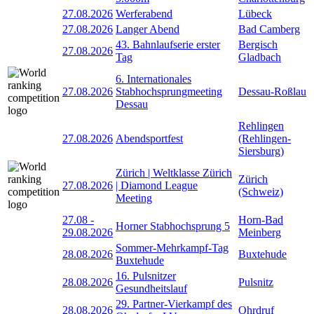
27.08.2026
Werferabend
Lübeck
27.08.2026
Langer Abend
Bad Camberg
43. Bahnlaufserie erster
Bergisch
27.08.2026
Tag
Gladbach
6. Internationales
27.08.2026
Stabhochsprungmeeting
Dessau-Roßlau
Dessau
Rehlingen
27.08.2026
Abendsportfest
(Rehlingen-
Siersburg)
Zürich | Weltklasse Zürich
Zürich
27.08.2026
| Diamond League
(Schweiz)
Meeting
27.08
-
Horn-Bad
Horner Stabhochsprung 5
29.08.2026
Meinberg
Sommer-Mehrkampf-Tag
28.08.2026
Buxtehude
Buxtehude
16. Pulsnitzer
28.08.2026
Pulsnitz
Gesundheitslauf
29. Partner-Vierkampf des
28.08.2026
Ohrdruf