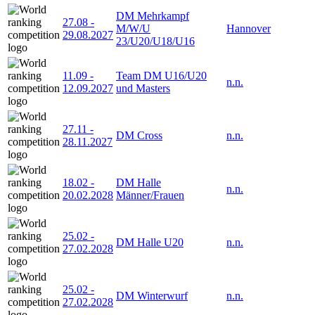
DM Mehrkampf
27.08
-
M/W/U
Hannover
29.08.2027
23/U20/U18/U16
11.09
-
Team DM U16/U20
n.n.
12.09.2027
und Masters
27.11
-
DM Cross
n.n.
28.11.2027
18.02
-
DM Halle
n.n.
20.02.2028
Männer/Frauen
25.02
-
DM Halle U20
n.n.
27.02.2028
25.02
-
DM Winterwurf
n.n.
27.02.2028