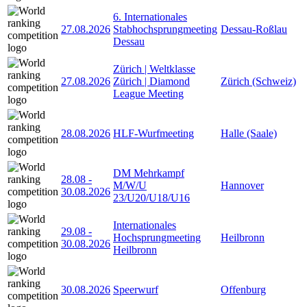
6. Internationales
27.08.2026
Stabhochsprungmeeting
Dessau-Roßlau
Dessau
Zürich | Weltklasse
27.08.2026
Zürich | Diamond
Zürich (Schweiz)
League Meeting
28.08.2026
HLF-Wurfmeeting
Halle (Saale)
DM Mehrkampf
28.08
-
M/W/U
Hannover
30.08.2026
23/U20/U18/U16
Internationales
29.08
-
Hochsprungmeeting
Heilbronn
30.08.2026
Heilbronn
30.08.2026
Speerwurf
Offenburg