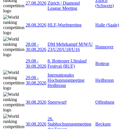
Zürich
27.08.2026
Zürich | Diamond
(Schweiz)
League Meeting
28.08.2026
HLF-Wurfmeeting
Halle (Saale)
28.08
-
DM Mehrkampf M/W/U
Hannover
30.08.2026
23/U20/U18/U16
29.08
-
8. Bottroper Ultralauf
Bottrop
30.08.2026
Festival (BUF)
Internationales
29.08
-
Hochsprungmeeting
Heilbronn
30.08.2026
Heilbronn
30.08.2026
Speerwurf
Offenburg
26.
30.08.2026
Stabhochsprungmeeting
Beckum