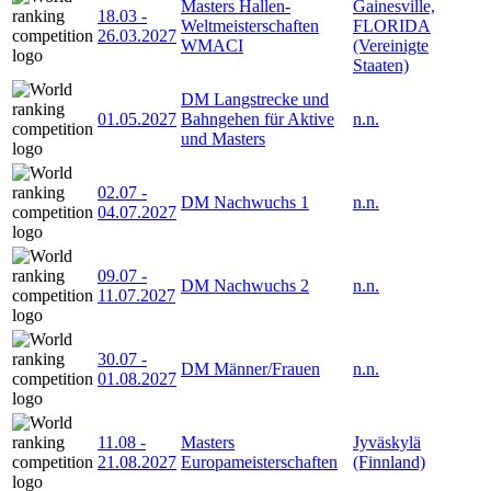
Masters Hallen-
Gainesville,
18.03
-
Weltmeisterschaften
FLORIDA
26.03.2027
WMACI
(Vereinigte
Staaten)
DM Langstrecke und
01.05.2027
Bahngehen für Aktive
n.n.
und Masters
02.07
-
DM Nachwuchs 1
n.n.
04.07.2027
09.07
-
DM Nachwuchs 2
n.n.
11.07.2027
30.07
-
DM Männer/Frauen
n.n.
01.08.2027
11.08
-
Masters
Jyväskylä
21.08.2027
Europameisterschaften
(Finnland)