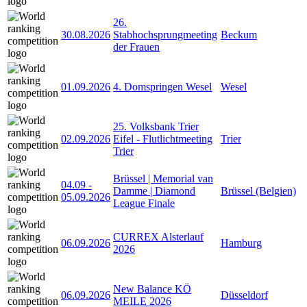
26.
30.08.2026
Stabhochsprungmeeting
Beckum
der Frauen
01.09.2026
4. Domspringen Wesel
Wesel
25. Volksbank Trier
02.09.2026
Eifel - Flutlichtmeeting
Trier
Trier
Brüssel | Memorial van
04.09
-
Damme | Diamond
Brüssel (Belgien)
05.09.2026
League Finale
CURREX Alsterlauf
06.09.2026
Hamburg
2026
New Balance KÖ
06.09.2026
Düsseldorf
MEILE 2026