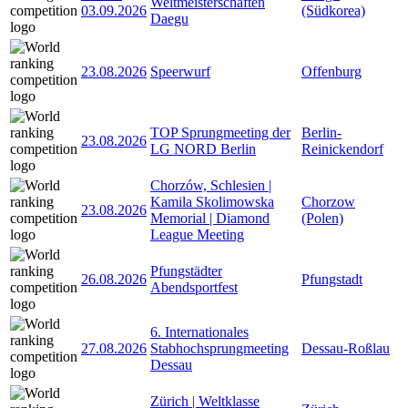
Weltmeisterschaften
03.09.2026
(Südkorea)
Daegu
23.08.2026
Speerwurf
Offenburg
TOP Sprungmeeting der
Berlin-
23.08.2026
LG NORD Berlin
Reinickendorf
Chorzów, Schlesien |
Kamila Skolimowska
Chorzow
23.08.2026
Memorial | Diamond
(Polen)
League Meeting
Pfungstädter
26.08.2026
Pfungstadt
Abendsportfest
6. Internationales
27.08.2026
Stabhochsprungmeeting
Dessau-Roßlau
Dessau
Zürich | Weltklasse