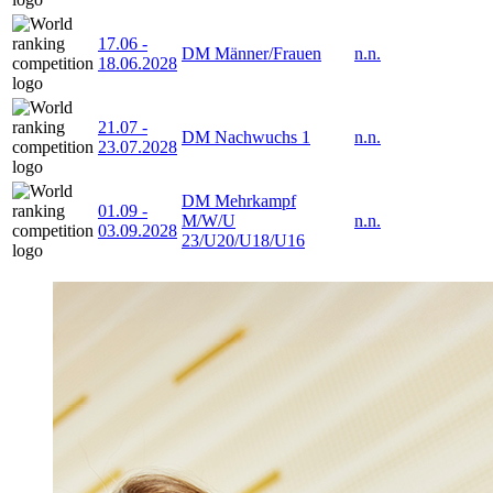
17.06
-
DM Männer/Frauen
n.n.
18.06.2028
21.07
-
DM Nachwuchs 1
n.n.
23.07.2028
DM Mehrkampf
01.09
-
M/W/U
n.n.
03.09.2028
23/U20/U18/U16