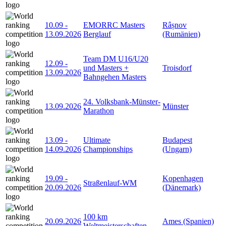
10.09
-
EMORRC Masters
Râșnov
13.09.2026
Berglauf
(Rumänien)
Team DM U16/U20
12.09
-
und Masters +
Troisdorf
13.09.2026
Bahngehen Masters
24. Volksbank-Münster-
13.09.2026
Münster
Marathon
13.09
-
Ultimate
Budapest
14.09.2026
Championships
(Ungarn)
19.09
-
Kopenhagen
Straßenlauf-WM
20.09.2026
(Dänemark)
100 km
20.09.2026
Ames (Spanien)
Weltmeisterschaften