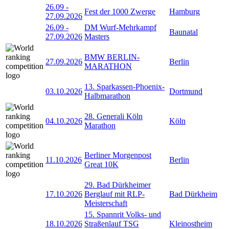
26.09
-
Fest der 1000 Zwerge
Hamburg
27.09.2026
26.09
-
DM Wurf-Mehrkampf
Baunatal
27.09.2026
Masters
BMW BERLIN-
27.09.2026
Berlin
MARATHON
13. Sparkassen-Phoenix-
03.10.2026
Dortmund
Halbmarathon
28. Generali Köln
04.10.2026
Köln
Marathon
Berliner Morgenpost
11.10.2026
Berlin
Great 10K
29. Bad Dürkheimer
17.10.2026
Berglauf mit RLP-
Bad Dürkheim
Meisterschaft
15. Spannrit Volks- und
18.10.2026
Straßenlauf TSG
Kleinostheim