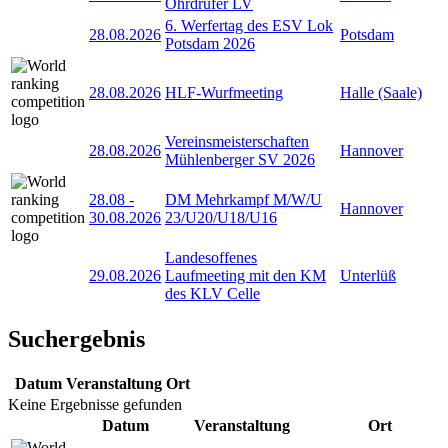
Ohrdrufer LV
6. Werfertag des ESV Lok
28.08.2026
Potsdam
Potsdam 2026
28.08.2026
HLF-Wurfmeeting
Halle (Saale)
Vereinsmeisterschaften
28.08.2026
Hannover
Mühlenberger SV 2026
28.08
-
DM Mehrkampf M/W/U
Hannover
30.08.2026
23/U20/U18/U16
Landesoffenes
29.08.2026
Laufmeeting mit den KM
Unterlüß
des KLV Celle
Suchergebnis
Datum
Veranstaltung
Ort
Keine Ergebnisse gefunden
Datum
Veranstaltung
Ort