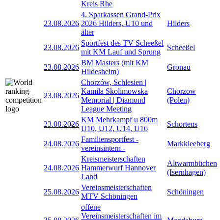
Kreis Rhe
4. Sparkassen Grand-Prix
23.08.2026
2026 Hilders, U10 und
Hilders
älter
Sportfest des TV Scheeßel
23.08.2026
Scheeßel
mit KM Lauf und Sprung
BM Masters (mit KM
23.08.2026
Gronau
Hildesheim)
Chorzów, Schlesien |
Kamila Skolimowska
Chorzow
23.08.2026
Memorial | Diamond
(Polen)
League Meeting
KM Mehrkampf u 800m
23.08.2026
Schortens
U10, U12, U14, U16
Familiensportfest -
24.08.2026
Markkleeberg
vereinsintern -
Kreismeisterschaften
Altwarmbüchen
24.08.2026
Hammerwurf Hannover
(Isernhagen)
Land
Vereinsmeisterschaften
25.08.2026
Schöningen
MTV Schöningen
offene
Vereinsmeisterschaften im