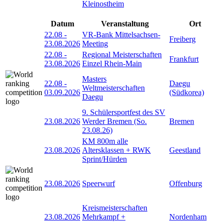
Kleinostheim
Datum
Veranstaltung
Ort
22.08
-
VR-Bank Mittelsachsen-
Freiberg
23.08.2026
Meeting
22.08
-
Regional Meisterschaften
Frankfurt
23.08.2026
Einzel Rhein-Main
Masters
22.08
-
Daegu
Weltmeisterschaften
03.09.2026
(Südkorea)
Daegu
9. Schülersportfest des SV
23.08.2026
Werder Bremen (So.
Bremen
23.08.26)
KM 800m alle
23.08.2026
Altersklassen + RWK
Geestland
Sprint/Hürden
23.08.2026
Speerwurf
Offenburg
Kreismeisterschaften
23.08.2026
Mehrkampf +
Nordenham