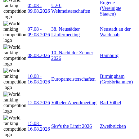
Eugene
05.08
-
U20-
(Vereinigte
09.08.2026
Weltmeisterschaften
Staaten)
07.08
-
38. Neustädter
Neustadt an der
09.08.2026
Läufermeeting
Waldnaab
10. Nacht der Zehner
08.08.2026
Hamburg
2026
10.08
-
Birmingham
Europameisterschaften
16.08.2026
(Großbritannien)
12.08.2026
Vilbeler Abendmeeting
Bad Vilbel
15.08
-
Sky's the Limit 2026
Zweibrücken
16.08.2026