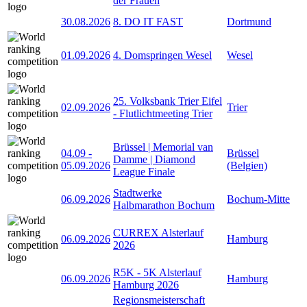
der Frauen
30.08.2026
8. DO IT FAST
Dortmund
01.09.2026
4. Domspringen Wesel
Wesel
25. Volksbank Trier Eifel
02.09.2026
Trier
- Flutlichtmeeting Trier
Brüssel | Memorial van
04.09
-
Brüssel
Damme | Diamond
05.09.2026
(Belgien)
League Finale
Stadtwerke
06.09.2026
Bochum-Mitte
Halbmarathon Bochum
CURREX Alsterlauf
06.09.2026
Hamburg
2026
R5K - 5K Alsterlauf
06.09.2026
Hamburg
Hamburg 2026
Regionsmeisterschaft