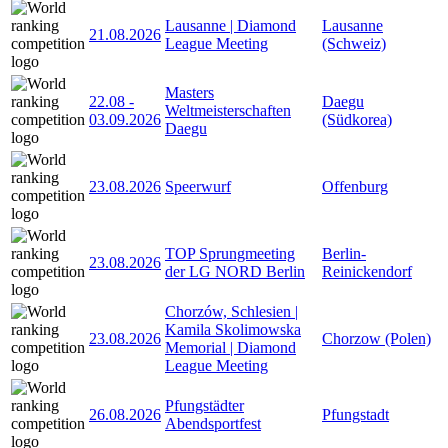
Lausanne | Diamond
Lausanne
21.08.2026
League Meeting
(Schweiz)
Masters
22.08
-
Daegu
Weltmeisterschaften
03.09.2026
(Südkorea)
Daegu
23.08.2026
Speerwurf
Offenburg
TOP Sprungmeeting
Berlin-
23.08.2026
der LG NORD Berlin
Reinickendorf
Chorzów, Schlesien |
Kamila Skolimowska
23.08.2026
Chorzow (Polen)
Memorial | Diamond
League Meeting
Pfungstädter
26.08.2026
Pfungstadt
Abendsportfest