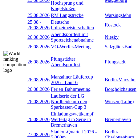
25.08.2026
Magdeburg
Hochsprung und
Kugelstoßen
25.08.2026
RM Langstrecke
Warsingsfehn
25.08
-
Deutsche
Rostock
26.08.2026
Polizeimeisterschaften
Abendsportfest mit
26.08.2026
Niesky
Sportzeichenabnahme
26.08.2026
VO-Werfer-Meeting
Salzgitter-Bad
Pfungstädter
26.08.2026
Pfungstadt
Abendsportfest
Marzahner Läufercup
26.08.2026
Berlin-Marzahn
2026 - Lauf 6
26.08.2026
Ferien-Bahnmeeting
Borgholzhausen
Laufserie der LG
26.08.2026
Nordheide um den
Winsen (Luhe)
Sparkassen-Cup 3
Einladungswettkampf
26.08.2026
Werfertag in Serie in
Bremerhaven
Bremerhaven
Stadion-Quartett 2026 -
Berlin-
27.08.2026
5.000m
Charlottenburg