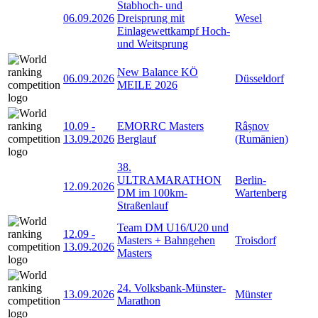
Stabhoch- und
06.09.2026
Dreisprung mit
Wesel
Einlagewettkampf Hoch-
und Weitsprung
New Balance KÖ
06.09.2026
Düsseldorf
MEILE 2026
10.09
-
EMORRC Masters
Râșnov
13.09.2026
Berglauf
(Rumänien)
38.
ULTRAMARATHON
Berlin-
12.09.2026
DM im 100km-
Wartenberg
Straßenlauf
Team DM U16/U20 und
12.09
-
Masters + Bahngehen
Troisdorf
13.09.2026
Masters
24. Volksbank-Münster-
13.09.2026
Münster
Marathon