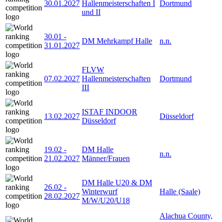
30.01.2027
Hallenmeisterschaften I
Dortmund
und II
30.01
-
DM Mehrkampf Halle
n.n.
31.01.2027
FLVW
07.02.2027
Hallenmeisterschaften
Dortmund
III
ISTAF INDOOR
13.02.2027
Düsseldorf
Düsseldorf
19.02
-
DM Halle
n.n.
21.02.2027
Männer/Frauen
DM Halle U20 & DM
26.02
-
Winterwurf
Halle (Saale)
28.02.2027
M/W/U20/U18
Alachua County,