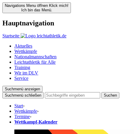
Navigations Menu öffnen
Klick mich!
Ich bin das Menü.
Hauptnavigation
Startseite
Aktuelles
Wettkämpfe
Nationalmannschaften
Leichtathletik für Alle
Training
Wir im DLV
Service
Suchmenü anzeigen
Suchmenü schließen
Suchen
Start
›
Wettkämpfe
›
Termine
›
Wettkampf-Kalender