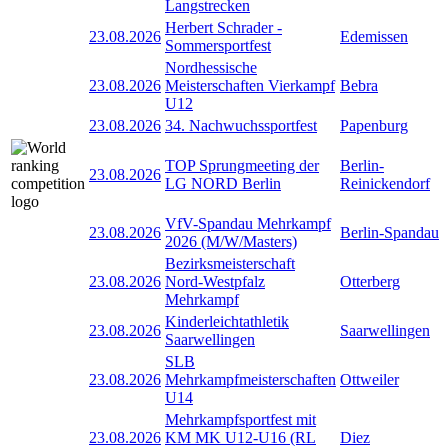
Langstrecken
Herbert Schrader -
23.08.2026
Edemissen
Sommersportfest
Nordhessische
23.08.2026
Meisterschaften Vierkampf
Bebra
U12
23.08.2026
34. Nachwuchssportfest
Papenburg
TOP Sprungmeeting der
Berlin-
23.08.2026
LG NORD Berlin
Reinickendorf
VfV-Spandau Mehrkampf
23.08.2026
Berlin-Spandau
2026 (M/W/Masters)
Bezirksmeisterschaft
23.08.2026
Nord-Westpfalz
Otterberg
Mehrkampf
Kinderleichtathletik
23.08.2026
Saarwellingen
Saarwellingen
SLB
23.08.2026
Mehrkampfmeisterschaften
Ottweiler
U14
Mehrkampfsportfest mit
23.08.2026
KM MK U12-U16 (RL
Diez