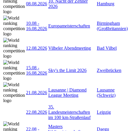
10. Nacht der Zehner
08.08.2026
Hamburg
2026
10.08
-
Birmingham
Europameisterschaften
16.08.2026
(Großbritannien)
12.08.2026
Vilbeler Abendmeeting
Bad Vilbel
15.08
-
Sky's the Limit 2026
Zweibrücken
16.08.2026
Lausanne | Diamond
Lausanne
21.08.2026
League Meeting
(Schweiz)
35.
22.08.2026
Landesmeisterschaften
Leipzig
im 100 km-Straßenlauf
Masters
22.08
-
Daegu