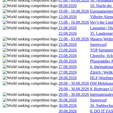
07.08
-
09.08.2026
38. Neustädte
08.08.2026
10. Nacht der
10.08
-
16.08.2026
Europameister
12.08.2026
Vilbeler Aben
15.08
-
16.08.2026
Sky's the Lim
21.08.2026
Lausanne | D
22.08.2026
35. Landesmei
22.08
-
03.09.2026
Masters Weltm
23.08.2026
Speerwurf
23.08.2026
TOP Sprungm
23.08.2026
Chorzów, Sch
26.08.2026
Pfungstädter 
27.08.2026
6. Internatio
27.08.2026
Zürich | Welt
28.08.2026
HLF-Wurfmee
28.08
-
30.08.2026
DM Mehrkamp
29.08
-
30.08.2026
8. Bottroper U
29.08
-
30.08.2026
International
30.08.2026
Speerwurf
30.08.2026
26. Stabhochs
30.08.2026
8. DO IT FA