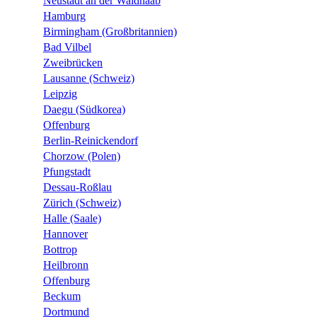
Neustadt an der Waldnaab
Hamburg
Birmingham (Großbritannien)
Bad Vilbel
Zweibrücken
Lausanne (Schweiz)
Leipzig
Daegu (Südkorea)
Offenburg
Berlin-Reinickendorf
Chorzow (Polen)
Pfungstadt
Dessau-Roßlau
Zürich (Schweiz)
Halle (Saale)
Hannover
Bottrop
Heilbronn
Offenburg
Beckum
Dortmund