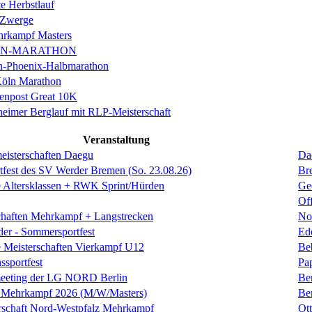
e Herbstlauf
 Zwerge
rkampf Masters
IN-MARATHON
en-Phoenix-Halbmarathon
Köln Marathon
enpost Great 10K
eimer Berglauf mit RLP-Meisterschaft
Veranstaltung
eisterschaften Daegu
Da
rtfest des SV Werder Bremen (So. 23.08.26)
Br
 Altersklassen + RWK Sprint/Hürden
Ge
Of
chaften Mehrkampf + Langstrecken
No
der - Sommersportfest
Ed
 Meisterschaften Vierkampf U12
Be
sportfest
Pa
eeting der LG NORD Berlin
Be
Mehrkampf 2026 (M/W/Masters)
Be
rschaft Nord-Westpfalz Mehrkampf
Ott