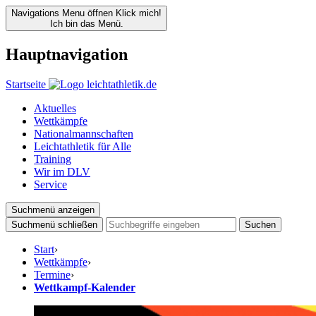
Navigations Menu öffnen
Klick mich!
Ich bin das Menü.
Hauptnavigation
Startseite
Aktuelles
Wettkämpfe
Nationalmannschaften
Leichtathletik für Alle
Training
Wir im DLV
Service
Suchmenü anzeigen
Suchmenü schließen
Suchen
Start
›
Wettkämpfe
›
Termine
›
Wettkampf-Kalender