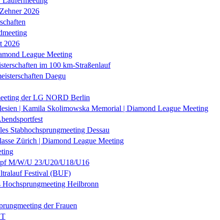
r Läufermeeting
 Zehner 2026
schaften
dmeeting
it 2026
iamond League Meeting
sterschaften im 100 km-Straßenlauf
eisterschaften Daegu
eeting der LG NORD Berlin
lesien | Kamila Skolimowska Memorial | Diamond League Meeting
Abendsportfest
nales Stabhochsprungmeeting Dessau
klasse Zürich | Diamond League Meeting
ting
f M/W/U 23/U20/U18/U16
ltralauf Festival (BUF)
es Hochsprungmeeting Heilbronn
prungmeeting der Frauen
ST