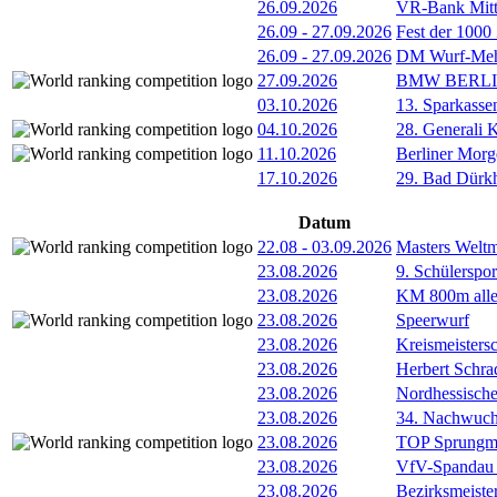
26.09.2026
VR-Bank Mitt
26.09
-
27.09.2026
Fest der 1000
26.09
-
27.09.2026
DM Wurf-Meh
27.09.2026
BMW BERL
03.10.2026
13. Sparkass
04.10.2026
28. Generali 
11.10.2026
Berliner Morg
17.10.2026
29. Bad Dürkh
Datum
22.08
-
03.09.2026
Masters Weltm
23.08.2026
9. Schülerspo
23.08.2026
KM 800m alle
23.08.2026
Speerwurf
23.08.2026
Kreismeisters
23.08.2026
Herbert Schra
23.08.2026
Nordhessische
23.08.2026
34. Nachwuchs
23.08.2026
TOP Sprungm
23.08.2026
VfV-Spandau 
23.08.2026
Bezirksmeiste