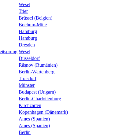
Wesel
Trier
Brüssel (Belgien)
Bochum-Mitte
Hamburg
Hamburg
Dresden
eitsprung
Wesel
Düsseldorf
Râșnov (Rumänien)
Berlin-Wartenberg
Troisdorf
Münster
Budapest (Ungarn)
Berlin-Charlottenburg
Kirchzarten
Kopenhagen (Dänemark)
Ames (Spanien)
Ames (Spanien)
Berlin