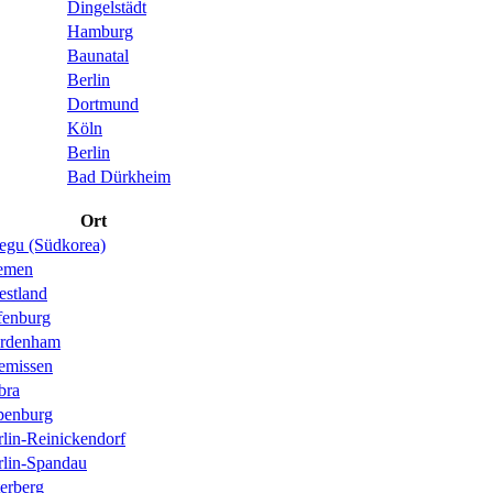
Dingelstädt
Hamburg
Baunatal
Berlin
Dortmund
Köln
Berlin
Bad Dürkheim
Ort
egu (Südkorea)
emen
estland
fenburg
rdenham
emissen
bra
penburg
rlin-Reinickendorf
rlin-Spandau
erberg