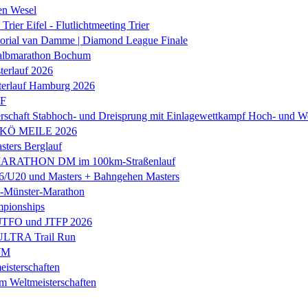
en Wesel
Trier Eifel - Flutlichtmeeting Trier
orial van Damme | Diamond League Finale
albmarathon Bochum
erlauf 2026
terlauf Hamburg 2026
LF
rschaft Stabhoch- und Dreisprung mit Einlagewettkampf Hoch- und W
 KÖ MEILE 2026
ers Berglauf
ARATHON DM im 100km-Straßenlauf
U20 und Masters + Bahngehen Masters
k-Münster-Marathon
mpionships
 JTFO und JTFP 2026
 ULTRA Trail Run
WM
isterschaften
m Weltmeisterschaften