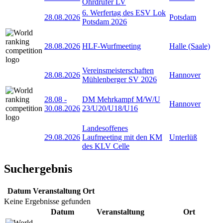
Ohrdrufer LV
6. Werfertag des ESV Lok
28.08.2026
Potsdam
Potsdam 2026
28.08.2026
HLF-Wurfmeeting
Halle (Saale)
Vereinsmeisterschaften
28.08.2026
Hannover
Mühlenberger SV 2026
28.08
-
DM Mehrkampf M/W/U
Hannover
30.08.2026
23/U20/U18/U16
Landesoffenes
29.08.2026
Laufmeeting mit den KM
Unterlüß
des KLV Celle
Suchergebnis
Datum
Veranstaltung
Ort
Keine Ergebnisse gefunden
Datum
Veranstaltung
Ort