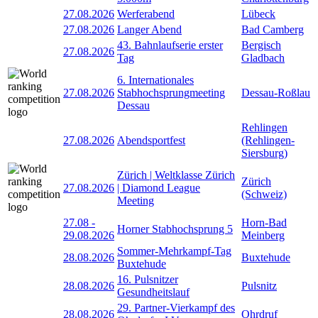
27.08.2026
Werferabend
Lübeck
27.08.2026
Langer Abend
Bad Camberg
43. Bahnlaufserie erster
Bergisch
27.08.2026
Tag
Gladbach
6. Internationales
27.08.2026
Stabhochsprungmeeting
Dessau-Roßlau
Dessau
Rehlingen
27.08.2026
Abendsportfest
(Rehlingen-
Siersburg)
Zürich | Weltklasse Zürich
Zürich
27.08.2026
| Diamond League
(Schweiz)
Meeting
27.08
-
Horn-Bad
Horner Stabhochsprung 5
29.08.2026
Meinberg
Sommer-Mehrkampf-Tag
28.08.2026
Buxtehude
Buxtehude
16. Pulsnitzer
28.08.2026
Pulsnitz
Gesundheitslauf
29. Partner-Vierkampf des
28.08.2026
Ohrdruf