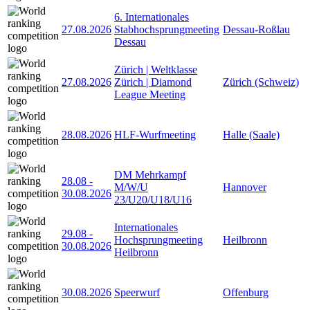
6. Internationales
27.08.2026
Stabhochsprungmeeting
Dessau-Roßlau
Dessau
Zürich | Weltklasse
27.08.2026
Zürich | Diamond
Zürich (Schweiz)
League Meeting
28.08.2026
HLF-Wurfmeeting
Halle (Saale)
DM Mehrkampf
28.08
-
M/W/U
Hannover
30.08.2026
23/U20/U18/U16
Internationales
29.08
-
Hochsprungmeeting
Heilbronn
30.08.2026
Heilbronn
30.08.2026
Speerwurf
Offenburg