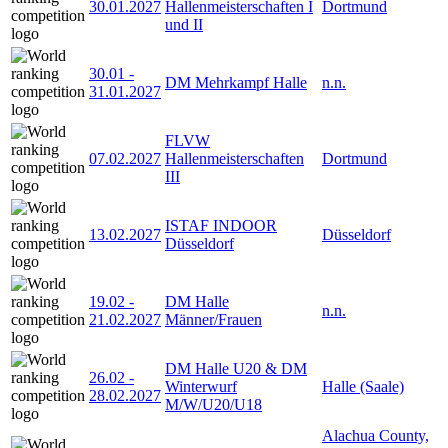
30.01.2027
Hallenmeisterschaften I
Dortmund
und II
30.01
-
DM Mehrkampf Halle
n.n.
31.01.2027
FLVW
07.02.2027
Hallenmeisterschaften
Dortmund
III
ISTAF INDOOR
13.02.2027
Düsseldorf
Düsseldorf
19.02
-
DM Halle
n.n.
21.02.2027
Männer/Frauen
DM Halle U20 & DM
26.02
-
Winterwurf
Halle (Saale)
28.02.2027
M/W/U20/U18
Alachua County,