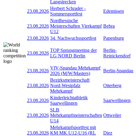
Langstrecken
Herbert Schrader -
23.08.2026
Edemissen
Sommersportfest
Nordhessische
23.08.2026
Meisterschaften Vierkampf
Bebra
U12
23.08.2026
34. Nachwuchssportfest
Papenburg
TOP Sprungmeeting der
Berlin-
23.08.2026
LG NORD Berlin
Reinickendorf
VfV-Spandau Mehrkampf
23.08.2026
Berlin-Spandau
2026 (M/W/Masters)
Bezirksmeisterschaft
23.08.2026
Nord-Westpfalz
Otterberg
Mehrkampf
Kinderleichtathletik
23.08.2026
Saarwellingen
Saarwellingen
SLB
23.08.2026
Mehrkampfmeisterschaften
Ottweiler
U14
Mehrkampfsportfest mit
23.08.2026
KM MK U12-U16 (RL
Diez