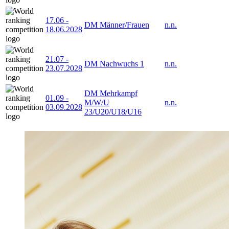
17.06
-
DM Männer/Frauen
n.n.
18.06.2028
21.07
-
DM Nachwuchs 1
n.n.
23.07.2028
DM Mehrkampf
01.09
-
M/W/U
n.n.
03.09.2028
23/U20/U18/U16