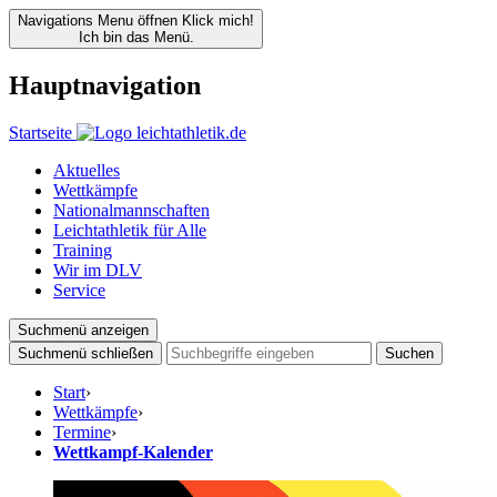
Navigations Menu öffnen
Klick mich!
Ich bin das Menü.
Hauptnavigation
Startseite
Aktuelles
Wettkämpfe
Nationalmannschaften
Leichtathletik für Alle
Training
Wir im DLV
Service
Suchmenü anzeigen
Suchmenü schließen
Suchen
Start
›
Wettkämpfe
›
Termine
›
Wettkampf-Kalender