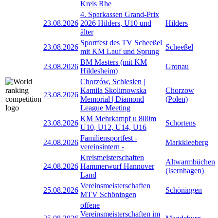
Kreis Rhe
4. Sparkassen Grand-Prix
23.08.2026
2026 Hilders, U10 und
Hilders
älter
Sportfest des TV Scheeßel
23.08.2026
Scheeßel
mit KM Lauf und Sprung
BM Masters (mit KM
23.08.2026
Gronau
Hildesheim)
Chorzów, Schlesien |
Kamila Skolimowska
Chorzow
23.08.2026
Memorial | Diamond
(Polen)
League Meeting
KM Mehrkampf u 800m
23.08.2026
Schortens
U10, U12, U14, U16
Familiensportfest -
24.08.2026
Markkleeberg
vereinsintern -
Kreismeisterschaften
Altwarmbüchen
24.08.2026
Hammerwurf Hannover
(Isernhagen)
Land
Vereinsmeisterschaften
25.08.2026
Schöningen
MTV Schöningen
offene
Vereinsmeisterschaften im