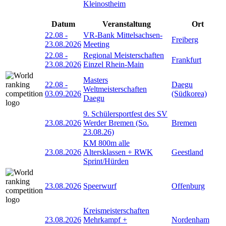
Kleinostheim
Datum
Veranstaltung
Ort
22.08
-
VR-Bank Mittelsachsen-
Freiberg
23.08.2026
Meeting
22.08
-
Regional Meisterschaften
Frankfurt
23.08.2026
Einzel Rhein-Main
Masters
22.08
-
Daegu
Weltmeisterschaften
03.09.2026
(Südkorea)
Daegu
9. Schülersportfest des SV
23.08.2026
Werder Bremen (So.
Bremen
23.08.26)
KM 800m alle
23.08.2026
Altersklassen + RWK
Geestland
Sprint/Hürden
23.08.2026
Speerwurf
Offenburg
Kreismeisterschaften
23.08.2026
Mehrkampf +
Nordenham