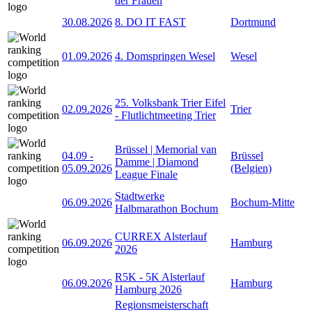
der Frauen
30.08.2026
8. DO IT FAST
Dortmund
01.09.2026
4. Domspringen Wesel
Wesel
25. Volksbank Trier Eifel
02.09.2026
Trier
- Flutlichtmeeting Trier
Brüssel | Memorial van
04.09
-
Brüssel
Damme | Diamond
05.09.2026
(Belgien)
League Finale
Stadtwerke
06.09.2026
Bochum-Mitte
Halbmarathon Bochum
CURREX Alsterlauf
06.09.2026
Hamburg
2026
R5K - 5K Alsterlauf
06.09.2026
Hamburg
Hamburg 2026
Regionsmeisterschaft