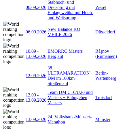
Stabhoch- und
06.09.2026
Dreisprung mit
Wesel
Einlagewettkampf Hoch-
und Weitsprung
New Balance KÖ
06.09.2026
Düsseldorf
MEILE 2026
10.09
-
EMORRC Masters
Râșnov
13.09.2026
Berglauf
(Rumänien)
38.
ULTRAMARATHON
Berlin-
12.09.2026
DM im 100km-
Wartenberg
Straßenlauf
Team DM U16/U20 und
12.09
-
Masters + Bahngehen
Troisdorf
13.09.2026
Masters
24. Volksbank-Münster-
13.09.2026
Münster
Marathon