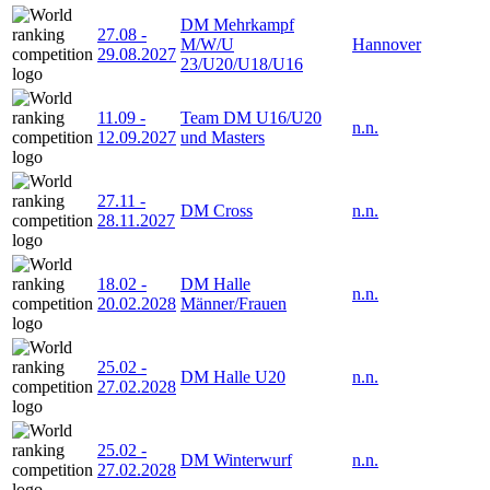
DM Mehrkampf
27.08
-
M/W/U
Hannover
29.08.2027
23/U20/U18/U16
11.09
-
Team DM U16/U20
n.n.
12.09.2027
und Masters
27.11
-
DM Cross
n.n.
28.11.2027
18.02
-
DM Halle
n.n.
20.02.2028
Männer/Frauen
25.02
-
DM Halle U20
n.n.
27.02.2028
25.02
-
DM Winterwurf
n.n.
27.02.2028