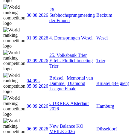
26.
30.08.2026
Stabhochsprungmeeting
Beckum
der Frauen
01.09.2026
4. Domspringen Wesel
Wesel
25. Volksbank Trier
02.09.2026
Eifel - Flutlichtmeeting
Trier
Trier
Brüssel | Memorial van
04.09
-
Damme | Diamond
Brüssel (Belgien)
05.09.2026
League Finale
CURREX Alsterlauf
06.09.2026
Hamburg
2026
New Balance KÖ
06.09.2026
Düsseldorf
MEILE 2026