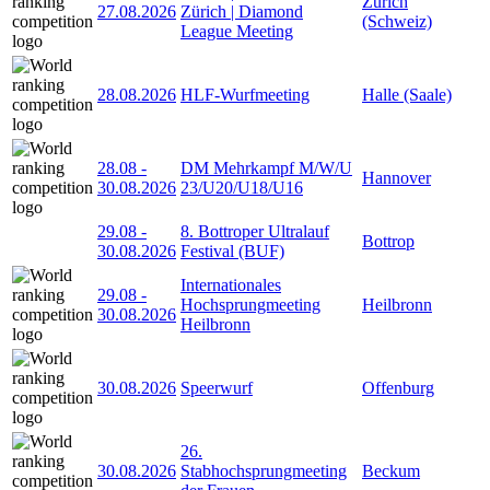
Zürich
27.08.2026
Zürich | Diamond
(Schweiz)
League Meeting
28.08.2026
HLF-Wurfmeeting
Halle (Saale)
28.08
-
DM Mehrkampf M/W/U
Hannover
30.08.2026
23/U20/U18/U16
29.08
-
8. Bottroper Ultralauf
Bottrop
30.08.2026
Festival (BUF)
Internationales
29.08
-
Hochsprungmeeting
Heilbronn
30.08.2026
Heilbronn
30.08.2026
Speerwurf
Offenburg
26.
30.08.2026
Stabhochsprungmeeting
Beckum