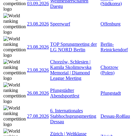
Weltmeisterschaften
03.09.2026
(Südkorea)
Daegu
23.08.2026
Speerwurf
Offenburg
TOP Sprungmeeting der
Berlin-
23.08.2026
LG NORD Berlin
Reinickendorf
Chorzów, Schlesien |
Kamila Skolimowska
Chorzow
23.08.2026
Memorial | Diamond
(Polen)
League Meeting
Pfungstädter
26.08.2026
Pfungstadt
Abendsportfest
6. Internationales
27.08.2026
Stabhochsprungmeeting
Dessau-Roßlau
Dessau
Zürich | Weltklasse