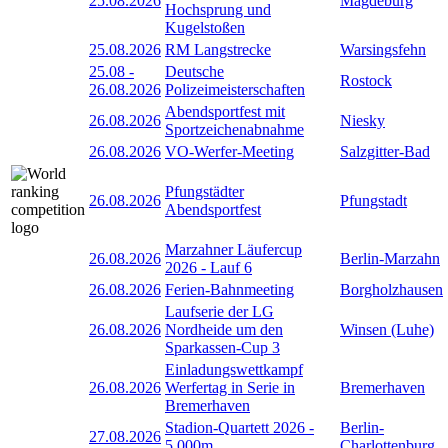
25.08.2026
Magdeburg
Hochsprung und
Kugelstoßen
25.08.2026
RM Langstrecke
Warsingsfehn
25.08
-
Deutsche
Rostock
26.08.2026
Polizeimeisterschaften
Abendsportfest mit
26.08.2026
Niesky
Sportzeichenabnahme
26.08.2026
VO-Werfer-Meeting
Salzgitter-Bad
Pfungstädter
26.08.2026
Pfungstadt
Abendsportfest
Marzahner Läufercup
26.08.2026
Berlin-Marzahn
2026 - Lauf 6
26.08.2026
Ferien-Bahnmeeting
Borgholzhausen
Laufserie der LG
26.08.2026
Nordheide um den
Winsen (Luhe)
Sparkassen-Cup 3
Einladungswettkampf
26.08.2026
Werfertag in Serie in
Bremerhaven
Bremerhaven
Stadion-Quartett 2026 -
Berlin-
27.08.2026
5.000m
Charlottenburg