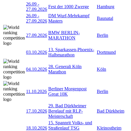
26.09
-
Fest der 1000 Zwerge
Hamburg
27.09.2026
26.09
-
DM Wurf-Mehrkampf
Baunatal
27.09.2026
Masters
BMW BERLIN-
27.09.2026
Berlin
MARATHON
13. Sparkassen-Phoenix-
03.10.2026
Dortmund
Halbmarathon
28. Generali Köln
04.10.2026
Köln
Marathon
Berliner Morgenpost
11.10.2026
Berlin
Great 10K
29. Bad Dürkheimer
17.10.2026
Berglauf mit RLP-
Bad Dürkheim
Meisterschaft
15. Spannrit Volks- und
18.10.2026
Straßenlauf TSG
Kleinostheim