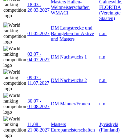
Masters Hallen-
Gainesville,
18.03
-
Weltmeisterschaften
FLORIDA
26.03.2027
WMACI
(Vereinigte
Staaten)
DM Langstrecke und
01.05.2027
Bahngehen für Aktive
n.n.
und Masters
02.07
-
DM Nachwuchs 1
n.n.
04.07.2027
09.07
-
DM Nachwuchs 2
n.n.
11.07.2027
30.07
-
DM Männer/Frauen
n.n.
01.08.2027
11.08
-
Masters
Jyväskylä
21.08.2027
Europameisterschaften
(Finnland)