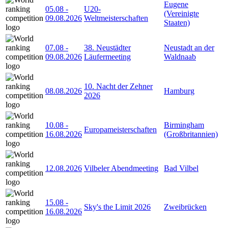
Eugene
05.08
-
U20-
(Vereinigte
09.08.2026
Weltmeisterschaften
Staaten)
07.08
-
38. Neustädter
Neustadt an der
09.08.2026
Läufermeeting
Waldnaab
10. Nacht der Zehner
08.08.2026
Hamburg
2026
10.08
-
Birmingham
Europameisterschaften
16.08.2026
(Großbritannien)
12.08.2026
Vilbeler Abendmeeting
Bad Vilbel
15.08
-
Sky's the Limit 2026
Zweibrücken
16.08.2026