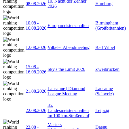
10. Nacht der Zehner
08.08.2026
Hamburg
2026
10.08
-
Birmingham
Europameisterschaften
16.08.2026
(Großbritannien)
12.08.2026
Vilbeler Abendmeeting
Bad Vilbel
15.08
-
Sky's the Limit 2026
Zweibrücken
16.08.2026
Lausanne | Diamond
Lausanne
21.08.2026
League Meeting
(Schweiz)
35.
22.08.2026
Landesmeisterschaften
Leipzig
im 100 km-Straßenlauf
Masters
22.08
-
Daegu