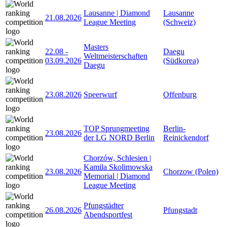
Lausanne | Diamond
Lausanne
21.08.2026
League Meeting
(Schweiz)
Masters
22.08
-
Daegu
Weltmeisterschaften
03.09.2026
(Südkorea)
Daegu
23.08.2026
Speerwurf
Offenburg
TOP Sprungmeeting
Berlin-
23.08.2026
der LG NORD Berlin
Reinickendorf
Chorzów, Schlesien |
Kamila Skolimowska
23.08.2026
Chorzow (Polen)
Memorial | Diamond
League Meeting
Pfungstädter
26.08.2026
Pfungstadt
Abendsportfest