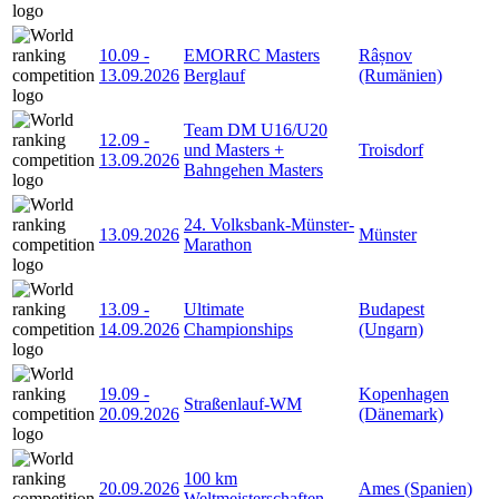
10.09
-
EMORRC Masters
Râșnov
13.09.2026
Berglauf
(Rumänien)
Team DM U16/U20
12.09
-
und Masters +
Troisdorf
13.09.2026
Bahngehen Masters
24. Volksbank-Münster-
13.09.2026
Münster
Marathon
13.09
-
Ultimate
Budapest
14.09.2026
Championships
(Ungarn)
19.09
-
Kopenhagen
Straßenlauf-WM
20.09.2026
(Dänemark)
100 km
20.09.2026
Ames (Spanien)
Weltmeisterschaften