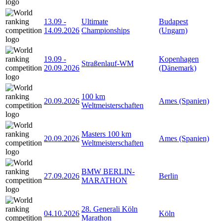
13.09
-
Ultimate
Budapest
14.09.2026
Championships
(Ungarn)
19.09
-
Kopenhagen
Straßenlauf-WM
20.09.2026
(Dänemark)
100 km
20.09.2026
Ames (Spanien)
Weltmeisterschaften
Masters 100 km
20.09.2026
Ames (Spanien)
Weltmeisterschaften
BMW BERLIN-
27.09.2026
Berlin
MARATHON
28. Generali Köln
04.10.2026
Köln
Marathon