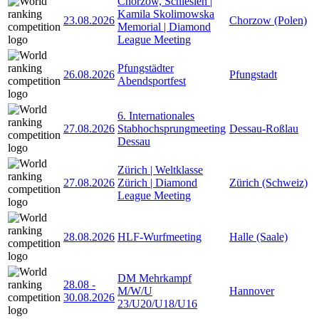
Chorzów, Schlesien |
Kamila Skolimowska
23.08.2026
Chorzow (Polen)
Memorial | Diamond
League Meeting
Pfungstädter
26.08.2026
Pfungstadt
Abendsportfest
6. Internationales
27.08.2026
Stabhochsprungmeeting
Dessau-Roßlau
Dessau
Zürich | Weltklasse
27.08.2026
Zürich | Diamond
Zürich (Schweiz)
League Meeting
28.08.2026
HLF-Wurfmeeting
Halle (Saale)
DM Mehrkampf
28.08
-
M/W/U
Hannover
30.08.2026
23/U20/U18/U16