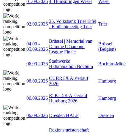
01.09.2026
4. Domspringen Wesel
Wesel
25. Volksbank Trier Eifel
02.09.2026
Trier
- Flutlichtmeeting Trier
Brüssel | Memorial van
04.09
-
Brüssel
Damme | Diamond
05.09.2026
(Belgien)
League Finale
Stadtwerke
06.09.2026
Bochum-Mitte
Halbmarathon Bochum
CURREX Alsterlauf
06.09.2026
Hamburg
2026
R5K - 5K Alsterlauf
06.09.2026
Hamburg
Hamburg 2026
06.09.2026
Dresden HALF
Dresden
Regionsmeisterschaft