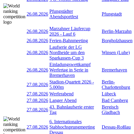
Pfungstädter
26.08.2026
Pfungstadt
Abendsportfest
Marzahner Läufercup
26.08.2026
Berlin-Marzahn
2026 - Lauf 6
26.08.2026
Ferien-Bahnmeeting
Borgholzhausen
Laufserie der LG
26.08.2026
Nordheide um den
Winsen (Luhe)
Sparkassen-Cup 3
Einladungswettkampf
26.08.2026
Werfertag in Serie in
Bremerhaven
Bremerhaven
Stadion-Quartett 2026 -
Berlin-
27.08.2026
5.000m
Charlottenburg
27.08.2026
Werferabend
Lübeck
27.08.2026
Langer Abend
Bad Camberg
43. Bahnlaufserie erster
Bergisch
27.08.2026
Tag
Gladbach
6. Internationales
27.08.2026
Stabhochsprungmeeting
Dessau-Roßlau
Dessau