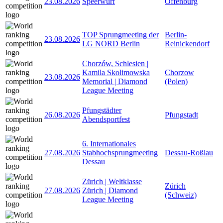
23.08.2026
Speerwurf
Offenburg
TOP Sprungmeeting der
Berlin-
23.08.2026
LG NORD Berlin
Reinickendorf
Chorzów, Schlesien |
Kamila Skolimowska
Chorzow
23.08.2026
Memorial | Diamond
(Polen)
League Meeting
Pfungstädter
26.08.2026
Pfungstadt
Abendsportfest
6. Internationales
27.08.2026
Stabhochsprungmeeting
Dessau-Roßlau
Dessau
Zürich | Weltklasse
Zürich
27.08.2026
Zürich | Diamond
(Schweiz)
League Meeting