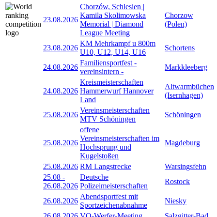
Chorzów, Schlesien |
Kamila Skolimowska
Chorzow
23.08.2026
Memorial | Diamond
(Polen)
League Meeting
KM Mehrkampf u 800m
23.08.2026
Schortens
U10, U12, U14, U16
Familiensportfest -
24.08.2026
Markkleeberg
vereinsintern -
Kreismeisterschaften
Altwarmbüchen
24.08.2026
Hammerwurf Hannover
(Isernhagen)
Land
Vereinsmeisterschaften
25.08.2026
Schöningen
MTV Schöningen
offene
Vereinsmeisterschaften im
25.08.2026
Magdeburg
Hochsprung und
Kugelstoßen
25.08.2026
RM Langstrecke
Warsingsfehn
25.08
-
Deutsche
Rostock
26.08.2026
Polizeimeisterschaften
Abendsportfest mit
26.08.2026
Niesky
Sportzeichenabnahme
26.08.2026
VO-Werfer-Meeting
Salzgitter-Bad