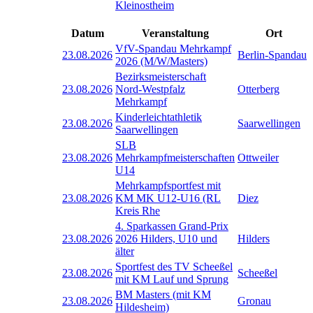
Kleinostheim
Datum
Veranstaltung
Ort
VfV-Spandau Mehrkampf
23.08.2026
Berlin-Spandau
2026 (M/W/Masters)
Bezirksmeisterschaft
23.08.2026
Nord-Westpfalz
Otterberg
Mehrkampf
Kinderleichtathletik
23.08.2026
Saarwellingen
Saarwellingen
SLB
23.08.2026
Mehrkampfmeisterschaften
Ottweiler
U14
Mehrkampfsportfest mit
23.08.2026
KM MK U12-U16 (RL
Diez
Kreis Rhe
4. Sparkassen Grand-Prix
23.08.2026
2026 Hilders, U10 und
Hilders
älter
Sportfest des TV Scheeßel
23.08.2026
Scheeßel
mit KM Lauf und Sprung
BM Masters (mit KM
23.08.2026
Gronau
Hildesheim)