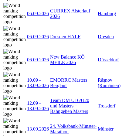
CURREX Alsterlauf
06.09.2026
Hamburg
2026
06.09.2026
Dresden HALF
Dresden
New Balance KÖ
06.09.2026
Düsseldorf
MEILE 2026
10.09
-
EMORRC Masters
Râșnov
13.09.2026
Berglauf
(Rumänien)
Team DM U16/U20
12.09
-
und Masters +
Troisdorf
13.09.2026
Bahngehen Masters
24. Volksbank-Münster-
13.09.2026
Münster
Marathon