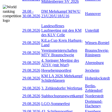
Mühlenberger SV 2026
28.08
-
DM Mehrkampf M/W/U
Hannover
30.08.2026
23/U20/U18/U16
Landesoffenes
29.08.2026
Laufmeeting mit den KM
Unterlüß
des KLV Celle
KiLa-Cup Kreis Harburg-
29.08.2026
Winsen-Borstel
Land
Vereinsmeisterschaften
Braunschweig-
29.08.2026
MTV Braunschweig
Rüningen
4. Springer Meeting des
29.08.2026
Ahrensburg
ATSV (mit Wurf)
29.08.2026
Heesebergsportfest
Jerxheim
KM LA 2026 Mehrkampf
29.08.2026
Hohenlockstedt
Schülerklassen
Berlin-
29.08.2026
3. Zehlendorfer Werfertag
Zehlendorf
29.08.2026
Stabhochsprungwettkampf
Norderstedt
Dortmund-
29.08.2026
LGO-Sommerfest
Hacheney
29.08.2026
43. Schülersportfest
Eisenberg