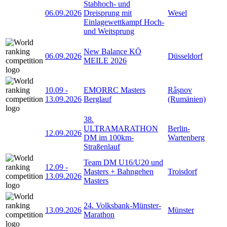
Stabhoch- und
06.09.2026
Dreisprung mit
Wesel
Einlagewettkampf Hoch-
und Weitsprung
New Balance KÖ
06.09.2026
Düsseldorf
MEILE 2026
10.09
-
EMORRC Masters
Râșnov
13.09.2026
Berglauf
(Rumänien)
38.
ULTRAMARATHON
Berlin-
12.09.2026
DM im 100km-
Wartenberg
Straßenlauf
Team DM U16/U20 und
12.09
-
Masters + Bahngehen
Troisdorf
13.09.2026
Masters
24. Volksbank-Münster-
13.09.2026
Münster
Marathon