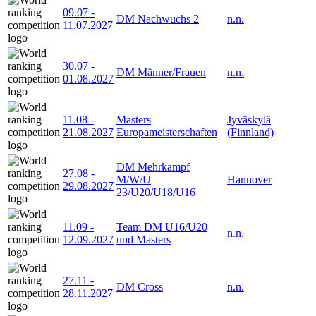
09.07
-
DM Nachwuchs 2
n.n.
11.07.2027
30.07
-
DM Männer/Frauen
n.n.
01.08.2027
11.08
-
Masters
Jyväskylä
21.08.2027
Europameisterschaften
(Finnland)
DM Mehrkampf
27.08
-
M/W/U
Hannover
29.08.2027
23/U20/U18/U16
11.09
-
Team DM U16/U20
n.n.
12.09.2027
und Masters
27.11
-
DM Cross
n.n.
28.11.2027