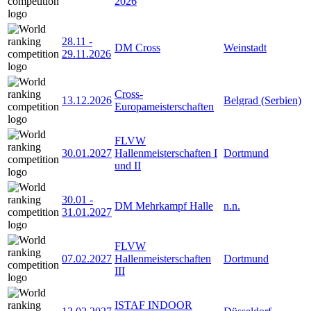
2026
28.11
-
DM Cross
Weinstadt
29.11.2026
Cross-
13.12.2026
Belgrad (Serbien)
Europameisterschaften
FLVW
30.01.2027
Hallenmeisterschaften I
Dortmund
und II
30.01
-
DM Mehrkampf Halle
n.n.
31.01.2027
FLVW
07.02.2027
Hallenmeisterschaften
Dortmund
III
ISTAF INDOOR