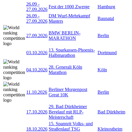
26.09
-
Fest der 1000 Zwerge
Hamburg
27.09.2026
26.09
-
DM Wurf-Mehrkampf
Baunatal
27.09.2026
Masters
BMW BERLIN-
27.09.2026
Berlin
MARATHON
13. Sparkassen-Phoenix-
03.10.2026
Dortmund
Halbmarathon
28. Generali Köln
04.10.2026
Köln
Marathon
Berliner Morgenpost
11.10.2026
Berlin
Great 10K
29. Bad Dürkheimer
17.10.2026
Berglauf mit RLP-
Bad Dürkheim
Meisterschaft
15. Spannrit Volks- und
18.10.2026
Straßenlauf TSG
Kleinostheim