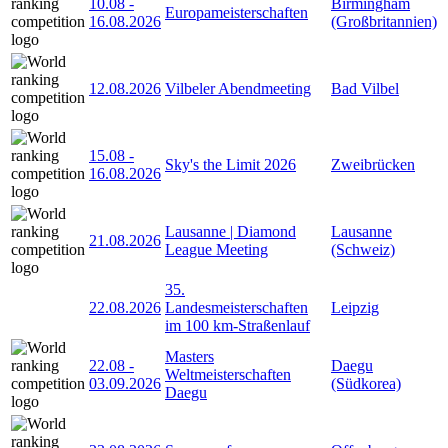
10.08
-
Birmingham
Europameisterschaften
16.08.2026
(Großbritannien)
12.08.2026
Vilbeler Abendmeeting
Bad Vilbel
15.08
-
Sky's the Limit 2026
Zweibrücken
16.08.2026
Lausanne | Diamond
Lausanne
21.08.2026
League Meeting
(Schweiz)
35.
22.08.2026
Landesmeisterschaften
Leipzig
im 100 km-Straßenlauf
Masters
22.08
-
Daegu
Weltmeisterschaften
03.09.2026
(Südkorea)
Daegu