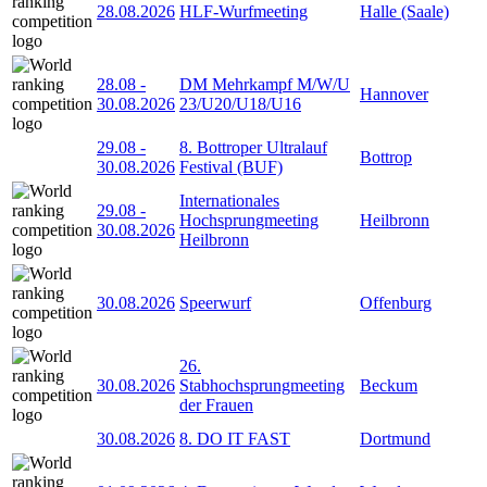
28.08.2026
HLF-Wurfmeeting
Halle (Saale)
28.08
-
DM Mehrkampf M/W/U
Hannover
30.08.2026
23/U20/U18/U16
29.08
-
8. Bottroper Ultralauf
Bottrop
30.08.2026
Festival (BUF)
Internationales
29.08
-
Hochsprungmeeting
Heilbronn
30.08.2026
Heilbronn
30.08.2026
Speerwurf
Offenburg
26.
30.08.2026
Stabhochsprungmeeting
Beckum
der Frauen
30.08.2026
8. DO IT FAST
Dortmund