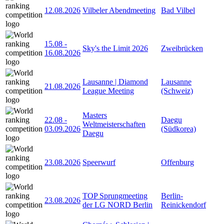
12.08.2026
Vilbeler Abendmeeting
Bad Vilbel
15.08
-
Sky's the Limit 2026
Zweibrücken
16.08.2026
Lausanne | Diamond
Lausanne
21.08.2026
League Meeting
(Schweiz)
Masters
22.08
-
Daegu
Weltmeisterschaften
03.09.2026
(Südkorea)
Daegu
23.08.2026
Speerwurf
Offenburg
TOP Sprungmeeting
Berlin-
23.08.2026
der LG NORD Berlin
Reinickendorf