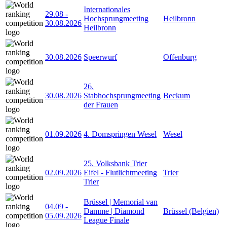
Internationales
29.08
-
Hochsprungmeeting
Heilbronn
30.08.2026
Heilbronn
30.08.2026
Speerwurf
Offenburg
26.
30.08.2026
Stabhochsprungmeeting
Beckum
der Frauen
01.09.2026
4. Domspringen Wesel
Wesel
25. Volksbank Trier
02.09.2026
Eifel - Flutlichtmeeting
Trier
Trier
Brüssel | Memorial van
04.09
-
Damme | Diamond
Brüssel (Belgien)
05.09.2026
League Finale