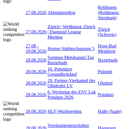
Rehlingen
27.08.2026
Abendsportfest
(Rehlingen-
Siersburg)
Zürich | Weltklasse Zürich
Zürich
27.08.2026
| Diamond League
(Schweiz)
Meeting
27.08
-
Horn-Bad
Horner Stabhochsprung 5
29.08.2026
Meinberg
Sommer-Mehrkampf-Tag
28.08.2026
Buxtehude
Buxtehude
16. Pulsnitzer
28.08.2026
Pulsnitz
Gesundheitslauf
29. Partner-Vierkampf des
28.08.2026
Ohrdruf
Ohrdrufer LV
6. Werfertag des ESV Lok
28.08.2026
Potsdam
Potsdam 2026
28.08.2026
HLF-Wurfmeeting
Halle (Saale)
Vereinsmeisterschaften
28.08.2026
Hannover