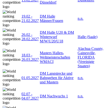
13.02.2027
Düsseldorf
Düsseldorf
19.02
-
DM Halle
n.n.
21.02.2027
Männer/Frauen
DM Halle U20 & DM
26.02
-
Winterwurf
Halle (Saale)
28.02.2027
M/W/U20/U18
Alachua County,
Masters Hallen-
Gainesville,
18.03
-
Weltmeisterschaften
FLORIDA
26.03.2027
WMACI
(Vereinigte
Staaten)
DM Langstrecke und
01.05.2027
Bahngehen für Aktive
n.n.
und Masters
02.07
-
DM Nachwuchs 1
n.n.
04.07.2027