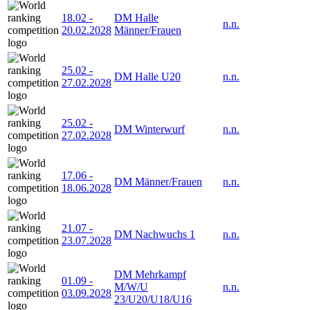
18.02
-
DM Halle
n.n.
20.02.2028
Männer/Frauen
25.02
-
DM Halle U20
n.n.
27.02.2028
25.02
-
DM Winterwurf
n.n.
27.02.2028
17.06
-
DM Männer/Frauen
n.n.
18.06.2028
21.07
-
DM Nachwuchs 1
n.n.
23.07.2028
DM Mehrkampf
01.09
-
M/W/U
n.n.
03.09.2028
23/U20/U18/U16